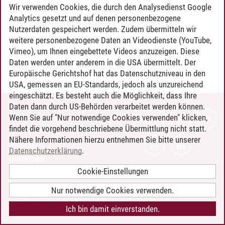
15.11.2016
Wir verwenden Cookies, die durch den Analysedienst Google
Analytics gesetzt und auf denen personenbezogene
Nutzerdaten gespeichert werden. Zudem übermitteln wir
weitere personenbezogene Daten an Videodienste (YouTube,
Vimeo), um Ihnen eingebettete Videos anzuzeigen. Diese
Daten werden unter anderem in die USA übermittelt. Der
Europäische Gerichtshof hat das Datenschutzniveau in den
USA, gemessen an EU-Standards, jedoch als unzureichend
eingeschätzt. Es besteht auch die Möglichkeit, dass Ihre
Daten dann durch US-Behörden verarbeitet werden können.
KONTAKT
Wenn Sie auf "Nur notwendige Cookies verwenden" klicken,
findet die vorgehend beschriebene Übermittlung nicht statt.
LEUPHANA ALS ARBEITGEBER
Nähere Informationen hierzu entnehmen Sie bitte unserer
INTRANET
Datenschutzerklärung
.
IMPRESSUM
Cookie-Einstellungen
DATENSCHUTZ
BARRIEREFREIHEIT
Nur notwendige Cookies verwenden.
COOKIE-EINSTELLUNGEN
Ich bin damit einverstanden.