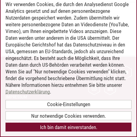
Wir verwenden Cookies, die durch den Analysedienst Google
Analytics gesetzt und auf denen personenbezogene
22.05.2017
Nutzerdaten gespeichert werden. Zudem übermitteln wir
weitere personenbezogene Daten an Videodienste (YouTube,
Vimeo), um Ihnen eingebettete Videos anzuzeigen. Diese
Daten werden unter anderem in die USA übermittelt. Der
Europäische Gerichtshof hat das Datenschutzniveau in den
USA, gemessen an EU-Standards, jedoch als unzureichend
eingeschätzt. Es besteht auch die Möglichkeit, dass Ihre
Daten dann durch US-Behörden verarbeitet werden können.
KONTAKT
Wenn Sie auf "Nur notwendige Cookies verwenden" klicken,
findet die vorgehend beschriebene Übermittlung nicht statt.
LEUPHANA ALS ARBEITGEBER
Nähere Informationen hierzu entnehmen Sie bitte unserer
INTRANET
Datenschutzerklärung
.
IMPRESSUM
Cookie-Einstellungen
DATENSCHUTZ
BARRIEREFREIHEIT
Nur notwendige Cookies verwenden.
COOKIE-EINSTELLUNGEN
Ich bin damit einverstanden.