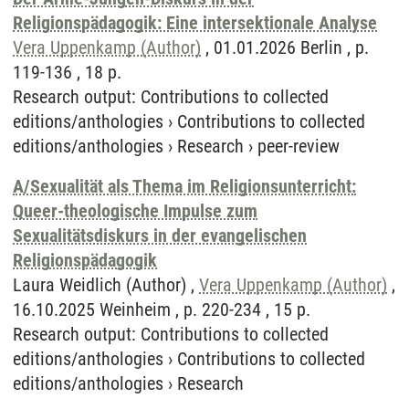
Religionspädagogik: Eine intersektionale Analyse
Vera Uppenkamp (Author)
, 01.01.2026 Berlin , p.
119-136 , 18 p.
Research output
:
Contributions to collected
editions/anthologies
›
Contributions to collected
editions/anthologies
›
Research
›
peer-review
A/Sexualität als Thema im Religionsunterricht:
Queer-theologische Impulse zum
Sexualitätsdiskurs in der evangelischen
Religionspädagogik
Laura Weidlich (Author) ,
Vera Uppenkamp (Author)
,
16.10.2025 Weinheim , p. 220-234 , 15 p.
Research output
:
Contributions to collected
editions/anthologies
›
Contributions to collected
editions/anthologies
›
Research