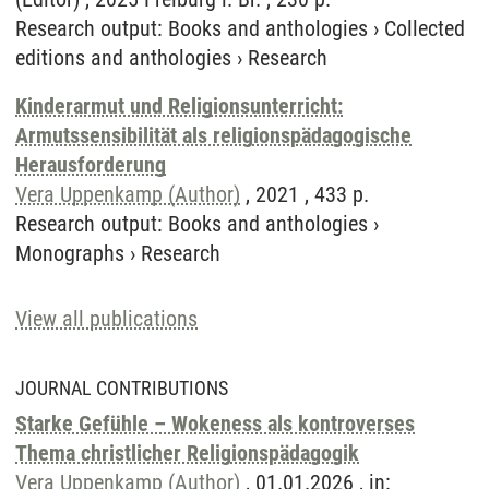
Research output
:
Books and anthologies
›
Collected
editions and anthologies
›
Research
Kinderarmut und Religionsunterricht:
Armutssensibilität als religionspädagogische
Herausforderung
Vera Uppenkamp (Author)
, 2021 , 433 p.
Research output
:
Books and anthologies
›
Monographs
›
Research
View all publications
JOURNAL CONTRIBUTIONS
Starke Gefühle – Wokeness als kontroverses
Thema christlicher Religionspädagogik
Vera Uppenkamp (Author)
, 01.01.2026 , in: