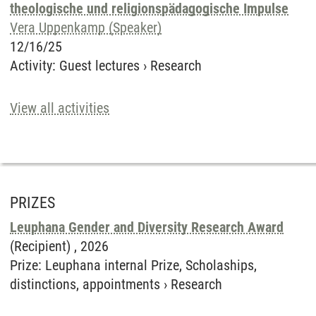
theologische und religionspädagogische Impulse
Vera Uppenkamp (Speaker)
12/16/25
Activity
:
Guest lectures
›
Research
View all activities
PRIZES
Leuphana Gender and Diversity Research Award
(Recipient) ,
2026
Prize
:
Leuphana internal Prize, Scholaships,
distinctions, appointments
›
Research