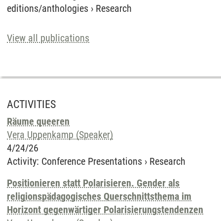
editions/anthologies
›
Research
View all publications
ACTIVITIES
Räume queeren
Vera Uppenkamp (Speaker)
4/24/26
Activity
:
Conference Presentations
›
Research
Positionieren statt Polarisieren. Gender als
religionspädagogisches Querschnittsthema im
Horizont gegenwärtiger Polarisierungstendenzen