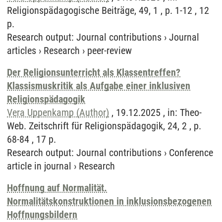
Religionspädagogische Beiträge, 49, 1 , p. 1-12 , 12
p.
Research output
:
Journal contributions
›
Journal
articles
›
Research
›
peer-review
Der Religionsunterricht als Klassentreffen?
Klassismuskritik als Aufgabe einer inklusiven
Religionspädagogik
Vera Uppenkamp (Author)
, 19.12.2025 , in: Theo-
Web. Zeitschrift für Religionspädagogik, 24, 2 , p.
68-84 , 17 p.
Research output
:
Journal contributions
›
Conference
article in journal
›
Research
Hoffnung auf Normalität.
Normalitätskonstruktionen in inklusionsbezogenen
Hoffnungsbildern