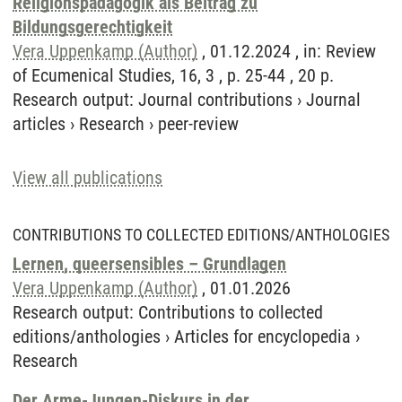
Religionspädagogik als Beitrag zu
Bildungsgerechtigkeit
Vera Uppenkamp (Author)
, 01.12.2024 , in: Review
of Ecumenical Studies, 16, 3 , p. 25-44 , 20 p.
Research output
:
Journal contributions
›
Journal
articles
›
Research
›
peer-review
View all publications
CONTRIBUTIONS TO COLLECTED EDITIONS/ANTHOLOGIES
Lernen, queersensibles – Grundlagen
Vera Uppenkamp (Author)
, 01.01.2026
Research output
:
Contributions to collected
editions/anthologies
›
Articles for encyclopedia
›
Research
Der Arme-Jungen-Diskurs in der