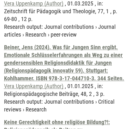
Vera Uppenkamp (Author)
, 01.03.2025 , in:
Zeitschrift für Pädagogik und Theologie, 77, 1 , p.
69-80 , 12 p.
Research output
:
Journal contributions
›
Journal
articles
›
Research
›
peer-review
Beiner, Jens (2024). Was für Jungen Sinn ergibt.
Emotionale Schlüsselerfahrungen als Weg zu einer
gendersensiblen Religionsdidaktik für Jungen
(Religionspädagogik innovativ 59). Stuttgart:
Kohlhammer. ISBN 978-3-17-044710-3. 344 Seiten.
Vera Uppenkamp (Author)
, 01.01.2025 , in:
Religionspädagogische Beiträge, 48, 2 , 3 p.
Research output
:
Journal contributions
›
Critical
reviews
›
Research
Keine Gerechtigkeit ohne religiöse Bildung?!: