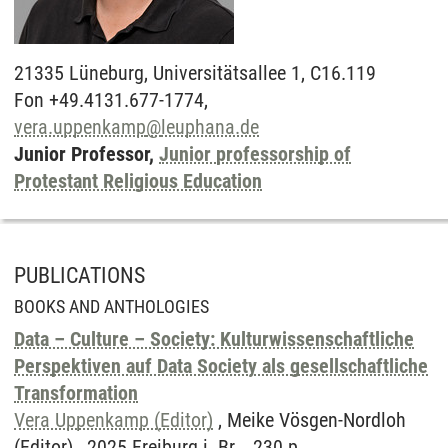
21335
Lüneburg,
Universitätsallee 1, C16.119
Fon +49.4131.677-1774,
vera.uppenkamp
@
leuphana.de
Junior Professor,
Junior professorship of
Protestant Religious Education
PUBLICATIONS
BOOKS AND ANTHOLOGIES
Data – Culture – Society: Kulturwissenschaftliche
Perspektiven auf Data Society als gesellschaftliche
Transformation
Vera Uppenkamp (Editor)
, Meike Vösgen-Nordloh
(Editor) , 2025 Freiburg i. Br. , 230 p.