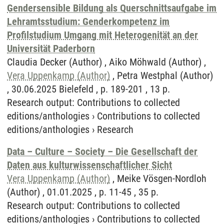
Gendersensible Bildung als Querschnittsaufgabe im
Lehramtsstudium: Genderkompetenz im
Profilstudium Umgang mit Heterogenität an der
Universität Paderborn
Claudia Decker (Author) , Aiko Möhwald (Author) ,
Vera Uppenkamp (Author)
, Petra Westphal (Author)
, 30.06.2025 Bielefeld , p. 189-201 , 13 p.
Research output
:
Contributions to collected
editions/anthologies
›
Contributions to collected
editions/anthologies
›
Research
Data – Culture – Society – Die Gesellschaft der
Daten aus kulturwissenschaftlicher Sicht
Vera Uppenkamp (Author)
, Meike Vösgen-Nordloh
(Author) , 01.01.2025 , p. 11-45 , 35 p.
Research output
:
Contributions to collected
editions/anthologies
›
Contributions to collected