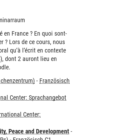
eminarraum
té en France ? En quoi sont-
er ? Lors de ce cours, nous
ral qu’à l’écrit en contexte
), dont 2 auront lieu en
odle.
rachenzentrum)
-
Französisch
onal Center: Sprachangebot
rnational Center:
ity, Peace and Development
-
CPs)
-
Französisch C1