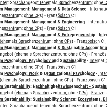
Center: Sprachangebot (ehemals Sprachenzentrum; ohne 
m Management: Management & Data Science
-
Internat
henzentrum; ohne CPs)
-
Französisch C1
m Management: Management & Engineering
-
Internati
henzentrum; ohne CPs)
-
Französisch C1
m Management: Management & Entrepreneurship
-
Inte
(ehemals Sprachenzentrum; ohne CPs)
-
Französisch C1
m Management: Management & Sustainable Accounting
angebot (ehemals Sprachenzentrum; ohne CPs)
-
Französ
 Psychology: Psychology and Sustainability
-
Internat
henzentrum; ohne CPs)
-
Französisch C1
 Psychology: Work & Organizational Psychology
-
Inte
(ehemals Sprachenzentrum; ohne CPs)
-
Französisch C1
Sustainability: Nachhaltigkeitswissenschaft - Sustaina
angebot (ehemals Sprachenzentrum; ohne CPs)
-
Französ
Sustainability: Sustainability Science: Ecosystems, Bi
Center: Sprachangebot (ehemals Sprachenzentrum; ohne 