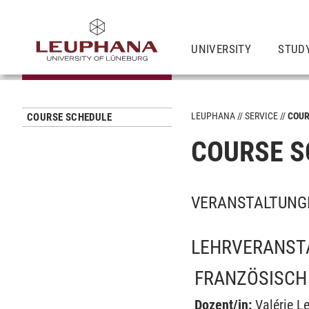
UNIVERSITY
STUD
LEUPHANA
SERVICE
COUR
COURSE SCHEDULE
COURSE S
VERANSTALTUNGE
LEHRVERANST
FRANZÖSISCH B
Dozent/in:
Valérie L