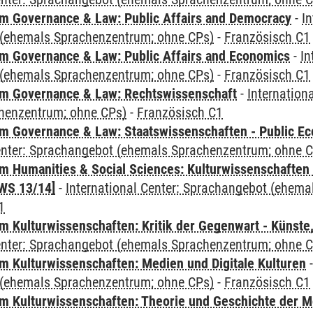
 Governance & Law: Public Affairs and Democracy
-
In
(ehemals Sprachenzentrum; ohne CPs)
-
Französisch C1
 Governance & Law: Public Affairs and Economics
-
In
(ehemals Sprachenzentrum; ohne CPs)
-
Französisch C1
m Governance & Law: Rechtswissenschaft
-
Internation
henzentrum; ohne CPs)
-
Französisch C1
 Governance & Law: Staatswissenschaften - Public Eco
Center: Sprachangebot (ehemals Sprachenzentrum; ohne 
 Humanities & Social Sciences: Kulturwissenschaften -
WS 13/14]
-
International Center: Sprachangebot (ehem
1
 Kulturwissenschaften: Kritik der Gegenwart - Künste,
Center: Sprachangebot (ehemals Sprachenzentrum; ohne 
 Kulturwissenschaften: Medien und Digitale Kulturen
(ehemals Sprachenzentrum; ohne CPs)
-
Französisch C1
 Kulturwissenschaften: Theorie und Geschichte der M