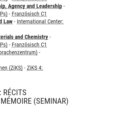
hip, Agency and Leadership
-
CPs)
-
Französisch C1
nd Law
-
International Center:
terials and Chemistry
-
CPs)
-
Französisch C1
Sprachenzentrum)
-
hen (ZiKS)
-
ZiKS 4:
 RÉCITS
E MÉMOIRE
(SEMINAR)