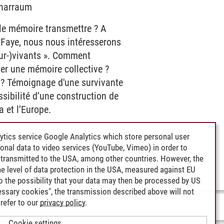
minarraum
lle mémoire transmettre ? A
 Faye, nous nous intéresserons
(sur-)vivants ». Comment
tuer une mémoire collective ?
s ? Témoignage d'une survivante
ssibilité d’une construction de
 et l’Europe.
ytics service Google Analytics which store personal user
rsonal data to video services (YouTube, Vimeo) in order to
& Identität
transmitted to the USA, among other countries. However, the
e level of data protection in the USA, measured against EU
lso the possibility that your data may then be processed by US
cessary cookies", the transmission described above will not
refer to our
privacy policy
.
Cookie settings