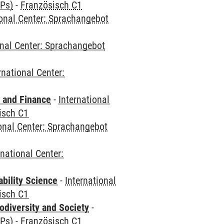
CPs)
-
Französisch C1
ional Center: Sprachangebot
onal Center: Sprachangebot
rnational Center:
 and Finance
-
International
isch C1
ional Center: Sprachangebot
rnational Center:
bility Science
-
International
isch C1
odiversity and Society
-
CPs)
-
Französisch C1