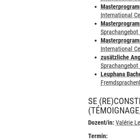
Masterprogramm
International 
Masterprogramm
Sprachangebot 
Masterprogramm 
International 
zusätzliche An
Sprachangebot 
Leuphana Bach
Fremdsprachen
SE (RE)CONST
(TÉMOIGNAGE,
Dozent/in:
Valérie L
Termin: