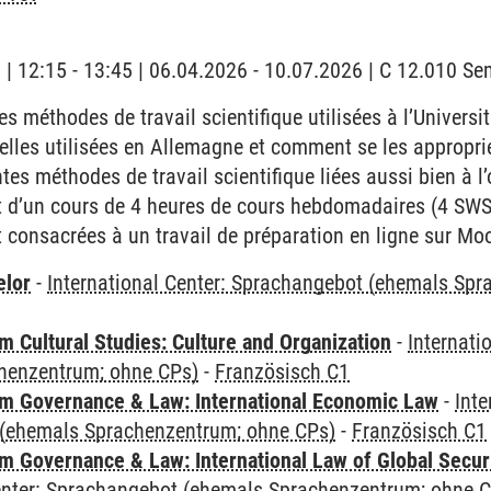
g | 12:15 - 13:45 | 06.04.2026 - 10.07.2026 | C 12.010 S
es méthodes de travail scientifique utilisées à l’Universi
 celles utilisées en Allemagne et comment se les appropri
tes méthodes de travail scientifique liées aussi bien à l’o
git d’un cours de 4 heures de cours hebdomadaires (4 SWS
t consacrées à un travail de préparation en ligne sur Mo
elor
-
International Center: Sprachangebot (ehemals Sp
 Cultural Studies: Culture and Organization
-
Internati
henzentrum; ohne CPs)
-
Französisch C1
 Governance & Law: International Economic Law
-
Inte
(ehemals Sprachenzentrum; ohne CPs)
-
Französisch C1
 Governance & Law: International Law of Global Secur
Center: Sprachangebot (ehemals Sprachenzentrum; ohne 