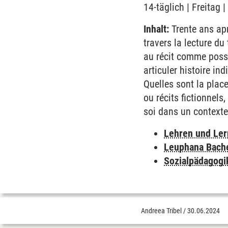
14-täglich | Freitag
Inhalt:
Trente ans apr
travers la lecture d
au récit comme possib
articuler histoire in
Quelles sont la plac
ou récits fictionnels
soi dans un contexte
Lehren und Le
Leuphana Bach
Sozialpädagogi
Andreea Tribel
/
30.06.2024