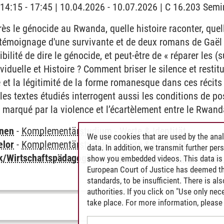
 | 14:15 - 17:45 | 10.04.2026 - 10.07.2026 | C 16.203 Se
ès le génocide au Rwanda, quelle histoire raconter, que
u témoignage d'une survivante et de deux romans de Gaël
ilité de dire le génocide, et peut-être de « réparer les 
dividuelle et Histoire ? Comment briser le silence et resti
e et la légitimité de la forme romanesque dans ces récit
, les textes étudiés interrogent aussi les conditions de po
 marqué par la violence et l’écartèlement entre le Rwanda
rnen
-
Komplementärstudium
-
Werte & Identität
We use cookies that are used by the anal
elor
-
Komplementärstudium
-
Werte & Identität
data. In addition, we transmit further pe
k/Wirtschaftspädagogik
-
Komplementärstudium
-
Werte 
show you embedded videos. This data is 
European Court of Justice has deemed th
standards, to be insufficient. There is a
authorities. If you click on "Use only ne
take place. For more information, please 