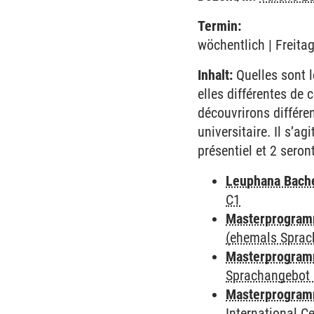
Termin:
wöchentlich | Freita
Inhalt:
Quelles sont l
elles différentes de
découvrirons différen
universitaire. Il s’a
présentiel et 2 seron
Leuphana Bach
C1
Masterprogramm
(ehemals Sprac
Masterprogramm
Sprachangebot 
Masterprogramm
International 