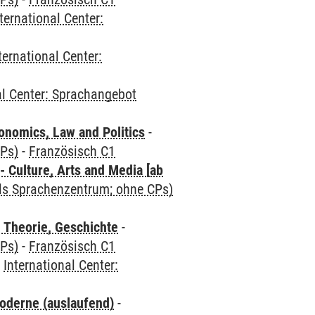
ternational Center:
ternational Center:
al Center: Sprachangebot
nomics, Law and Politics
-
CPs)
-
Französisch C1
 Culture, Arts and Media [ab
als Sprachenzentrum; ohne CPs)
 Theorie, Geschichte
-
CPs)
-
Französisch C1
-
International Center:
oderne (auslaufend)
-