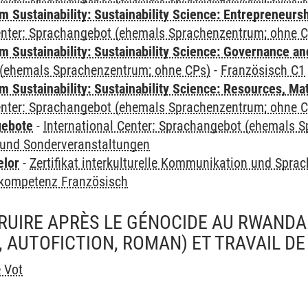
 Sustainability: Sustainability Science: Entrepreneurs
Center: Sprachangebot (ehemals Sprachenzentrum; ohne 
 Sustainability: Sustainability Science: Governance a
(ehemals Sprachenzentrum; ohne CPs)
-
Französisch C1
Sustainability: Sustainability Science: Resources, Ma
Center: Sprachangebot (ehemals Sprachenzentrum; ohne 
gebote
-
International Center: Sprachangebot (ehemals 
und Sonderveranstaltungen
elor
-
Zertifikat interkulturelle Kommunikation und Sprac
kompetenz Französisch
RUIRE APRÈS LE GÉNOCIDE AU RWANDA:
 AUTOFICTION, ROMAN) ET TRAVAIL D
e Vot