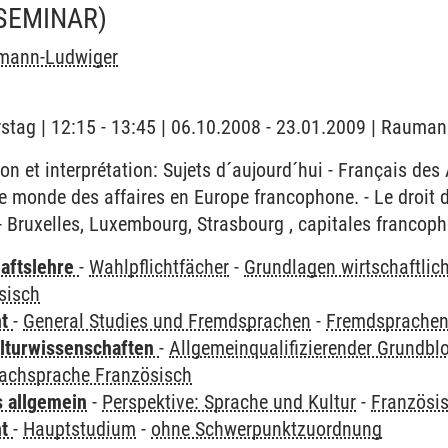
SEMINAR)
hmann-Ludwiger
stag | 12:15 - 13:45 | 06.10.2008 - 23.01.2009 | Rauman
 et interprétation: Sujets d´aujourd´hui - Français des
le monde des affaires en Europe francophone. - Le droit d
- Bruxelles, Luxembourg, Strasbourg , capitales francop
haftslehre
-
Wahlpflichtfächer
-
Grundlagen wirtschaftli
sisch
ht
-
General Studies und Fremdsprachen
-
Fremdsprache
lturwissenschaften
-
Allgemeinqualifizierender Grundbl
Fachsprache Französisch
s allgemein
-
Perspektive: Sprache und Kultur
-
Französi
ht
-
Hauptstudium
-
ohne Schwerpunktzuordnung