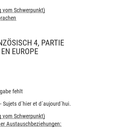
ig vom Schwerpunkt)
rachen
NZÖSISCH 4, PARTIE
 EN EUROPE
gabe fehlt
 Sujets d´hier et d´aujourd´hui.
ig vom Schwerpunkt)
cher Austauschbeziehungen: