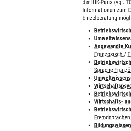
der IHK-Paris (vgl. 
Informationen zum E
Einzelberatung mögl
Betriebswirtsch
Umweltwissens
Angewandte Ku
Französisch / 
Betriebswirtsc
Sprache Franzö
Umweltwissens
Wirtschaftspsy
Betriebswirtsc
Wirtschafts- u
Betriebswirtsch
Fremdsprachen 
Bildungswisse