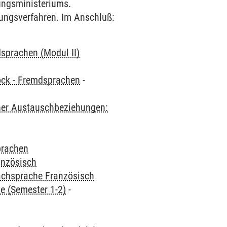
ungsministeriums.
ungsverfahren. Im Anschluß:
sprachen (Modul II)
ock - Fremdsprachen
-
cher Austauschbeziehungen:
rachen
anzösisch
achsprache Französisch
e (Semester 1-2)
-