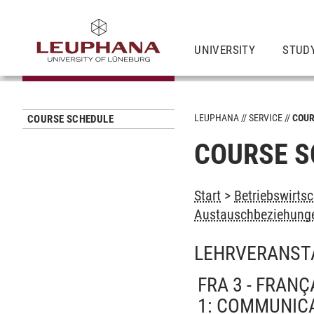
UNIVERSITY
STUD
LEUPHANA
SERVICE
COUR
COURSE SCHEDULE
COURSE S
Start
>
Betriebswirtsc
Austauschbeziehunge
LEHRVERANST
FRA 3 - FRAN
1: COMMUNICA