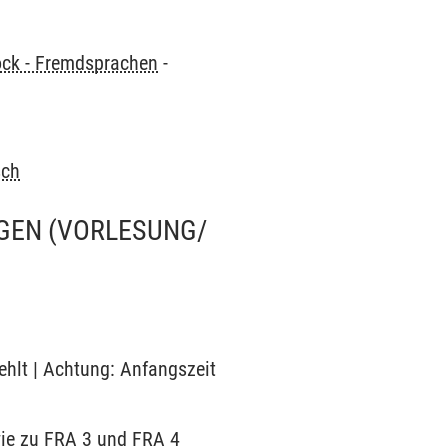
ock - Fremdsprachen
-
sch
NGEN
(VORLESUNG/
fehlt | Achtung: Anfangszeit
owie zu FRA 3 und FRA 4