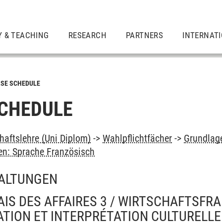
Y & TEACHING
RESEARCH
PARTNERS
INTERNAT
SE SCHEDULE
CHEDULE
haftslehre (Uni Diplom)
->
Wahlpflichtfächer
->
Grundlage
n: Sprache Französisch
ALTUNGEN
ÇAIS DES AFFAIRES 3 / WIRTSCHAFTSFRA
TION ET INTERPRÉTATION CULTURELLE 