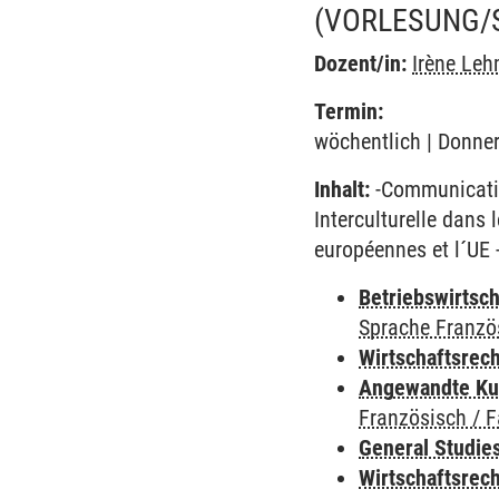
(VORLESUNG/
Dozent/in:
Irène Le
Termin:
wöchentlich | Donner
Inhalt:
-Communication
Interculturelle dans 
européennes et l´UE 
Betriebswirtsc
Sprache Franzö
Wirtschaftsrec
Angewandte Ku
Französisch / 
General Studie
Wirtschaftsrec