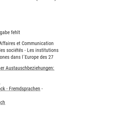
gabe fehlt
 Affaires et Communication
es sociétés - Les institutions
hones dans l´Europe des 27
cher Austauschbeziehungen:
n
ock - Fremdsprachen
-
sch