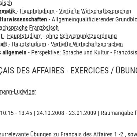
sisch
ormatik
-
Hauptstudium
-
Vertiefte Wirtschaftssprachen
lturwissenschaften
-
Allgemeinqualifizierender Grundbl
Fachsprache Französisch
ht
-
Hauptstudium
-
ohne Schwerpunktzuordnung
haft
-
Hauptstudium
-
Vertiefte Wirtschaftssprachen
s allgemein
-
Perspektive: Sprache und Kultur
-
Französi
ÇAIS DES AFFAIRES - EXERCICES / ÜBU
hmann-Ludwiger
 | 10:15 - 13:45 | 24.10.2008 - 23.01.2009 | Raumangabe 
surrelevante Übungen zu Français des Affaires 1 -2 , s