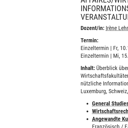
INFORMATION
VERANSTALTU
Dozent/in:
Irène Le
Termin:
Einzeltermin | Fr, 1
Einzeltermin | Mi, 1
Inhalt:
Überblick über
Wirtschaftsfakultät
nützliche Informati
Luxemburg, Schweiz,
General Studie
Wirtschaftsrec
Angewandte Ku
Französisch / 