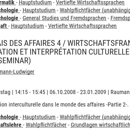
ormatik
-
Hauptstudium
-
Vertiefte Wirtschaftssprachen
chologie
-
Hauptstudium
-
Wahlpflichtfächer (unabhäng
chologie
-
General Studies und Fremdsprachen
-
Fremdsp
haft
-
Hauptstudium
-
Vertiefte Wirtschaftssprachen
AIS DES AFFAIRES 4 / WIRTSCHAFTSFRA
TION ET INTERPRÉTATION CULTURELLE
SEMINAR)
hmann-Ludwiger
stag | 14:15 - 15:45 | 06.10.2008 - 23.01.2009 | Rauman
n interculturelle dans le monde des affaires -Partie 2-. -
chologie
-
Hauptstudium
-
Wahlpflichtfächer (unabhäng
haftslehre
-
Wahlpflichtfächer
-
Grundlagen wirtschaftli