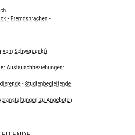
sch
ock - Fremdsprachen
-
ig vom Schwerpunkt)
cher Austauschbeziehungen:
udierende
-
Studienbegleitende
veranstaltungen zu Angeboten
LEITENDE