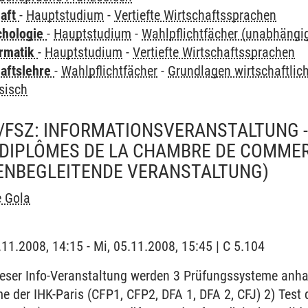
haft
-
Hauptstudium
-
Vertiefte Wirtschaftssprachen
chologie
-
Hauptstudium
-
Wahlpflichtfächer (unabhäng
ormatik
-
Hauptstudium
-
Vertiefte Wirtschaftssprachen
haftslehre
-
Wahlpflichtfächer
-
Grundlagen wirtschaftli
sisch
/FSZ: INFORMATIONSVERANSTALTUNG -
 DIPLÔMES DE LA CHAMBRE DE COMMER
ENBEGLEITENDE VERANSTALTUNG)
e Gola
.11.2008, 14:15 - Mi, 05.11.2008, 15:45 | C 5.104
ser Info-Veranstaltung werden 3 Prüfungssysteme anh
me der IHK-Paris (CFP1, CFP2, DFA 1, DFA 2, CFJ) 2) Test 