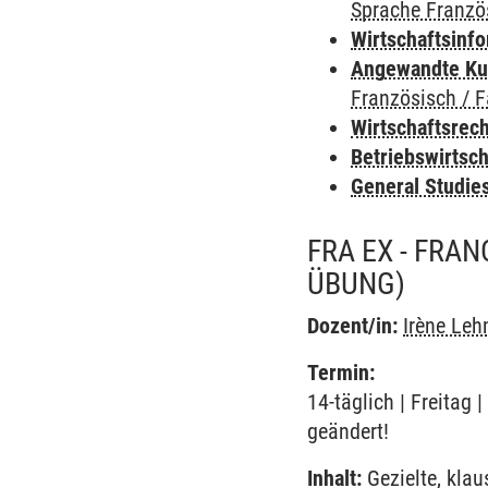
Sprache Franzö
Wirtschaftsinf
Angewandte Ku
Französisch / 
Wirtschaftsrec
Betriebswirtsc
General Studie
FRA EX - FRAN
ÜBUNG)
Dozent/in:
Irène Le
Termin:
14-täglich | Freitag
geändert!
Inhalt:
Gezielte, klau