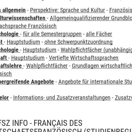
s allgemein
-
Perspektive: Sprache und Kultur
-
Französi
lturwissenschaften
-
Allgemeinqualifizierender Grundbl
Fachsprache Französisch
chologie
-
für alle Semestergruppen
-
alle Fächer
ht
-
Hauptstudium
-
ohne Schwerpunktzuordnung
chologie
-
Hauptstudium
-
Wahlpflichtfächer (unabhäng
haft
-
Hauptstudium
-
Vertiefte Wirtschaftssprachen
haftslehre
-
Wahlpflichtfächer
-
Grundlagen wirtschaftli
sisch
bergreifende Angebote
-
Angebote für internationale St
elor
-
Informations- und Zusatzveranstaltungen
-
Zusatz
SZ INFO - FRANÇAIS DES
RTSCHAFTSFRANZÖSISCH (STUDIENBEG