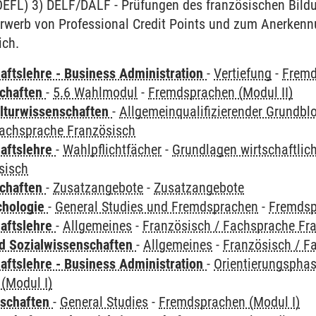
TOEFL) 3) DELF/DALF - Prüfungen des französischen Bild
rwerb von Professional Credit Points und zum Anerkenn
ich.
aftslehre - Business Administration
-
Vertiefung
-
Fremd
chaften
-
5.6 Wahlmodul
-
Fremdsprachen (Modul II)
lturwissenschaften
-
Allgemeinqualifizierender Grundbl
Fachsprache Französisch
haftslehre
-
Wahlpflichtfächer
-
Grundlagen wirtschaftli
sisch
chaften
-
Zusatzangebote
-
Zusatzangebote
chologie
-
General Studies und Fremdsprachen
-
Fremdsp
haftslehre
-
Allgemeines
-
Französisch / Fachsprache Fr
nd Sozialwissenschaften
-
Allgemeines
-
Französisch / F
aftslehre - Business Administration
-
Orientierungsphas
(Modul I)
nschaften
-
General Studies
-
Fremdsprachen (Modul I)