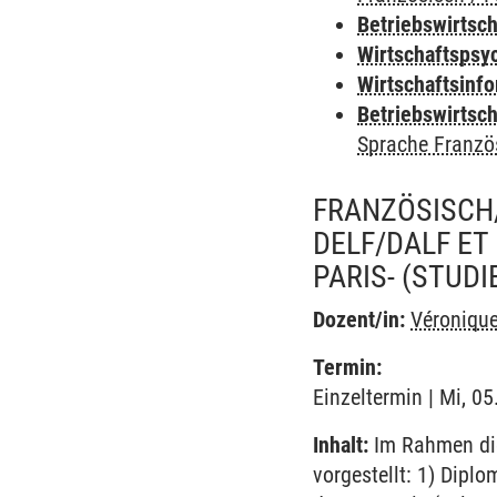
Betriebswirtsc
Wirtschaftspsy
Wirtschaftsinf
Betriebswirtsc
Sprache Franzö
FRANZÖSISCH
DELF/DALF ET
PARIS-
(STUDI
Dozent/in:
Véroniqu
Termin:
Einzeltermin | Mi, 05
Inhalt:
Im Rahmen die
vorgestellt: 1) Diplo