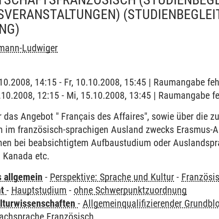
SVERANSTALTUNGEN)
(STUDIENBEGLEI
NG)
hmann-Ludwiger
0.10.2008, 14:15 - Fr, 10.10.2008, 15:45 | Raumangabe feh
5.10.2008, 12:15 - Mi, 15.10.2008, 13:45 | Raumangabe fe
 das Angebot " Français des Affaires", sowie über die 
en im französisch-sprachigen Ausland zwecks Erasmus-A
onen bei beabsichtigtem Aufbaustudium oder Auslandspra
 Kanada etc.
s allgemein
-
Perspektive: Sprache und Kultur
-
Französi
ht
-
Hauptstudium
-
ohne Schwerpunktzuordnung
lturwissenschaften
-
Allgemeinqualifizierender Grundbl
Fachsprache Französisch