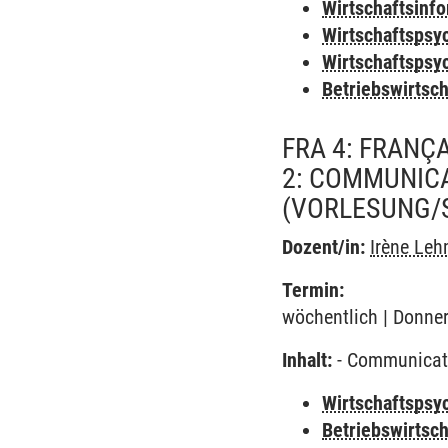
Wirtschaftsinf
Wirtschaftspsy
Wirtschaftspsy
Betriebswirtsc
FRA 4: FRANÇ
2: COMMUNICA
(VORLESUNG/
Dozent/in:
Irène Le
Termin:
wöchentlich | Donner
Inhalt:
- Communicatio
Wirtschaftspsy
Betriebswirtsc