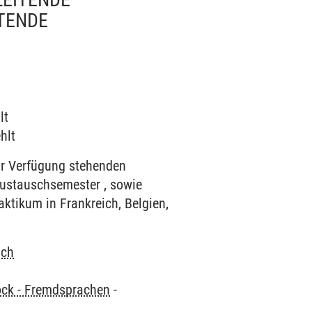
TENDE
lt
hlt
zur Verfügung stehenden
ustauschsemester , sowie
ktikum in Frankreich, Belgien,
sch
ock - Fremdsprachen
-