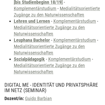
[bis Studienbeginn 18/19]
-
Komplementärstudium
-
Medialitätsorientierte
Zugänge zu den Naturwissenschaften
Lehren und Lernen
-
Komplementärstudium
-
Medialitätsorientierte Zugänge zu den
Naturwissenschaften
Leuphana Bachelor
-
Komplementärstudium
-
Medialitätsorientierte Zugänge zu den
Naturwissenschaften
Sozialpädagogik
-
Komplementärstudium
-
Medialitätsorientierte Zugänge zu den
Naturwissenschaften
DIGITAL ME - IDENTITÄT UND PRIVATSPHÄRE
IM NETZ
(SEMINAR)
Dozent/in:
Guido Barbian