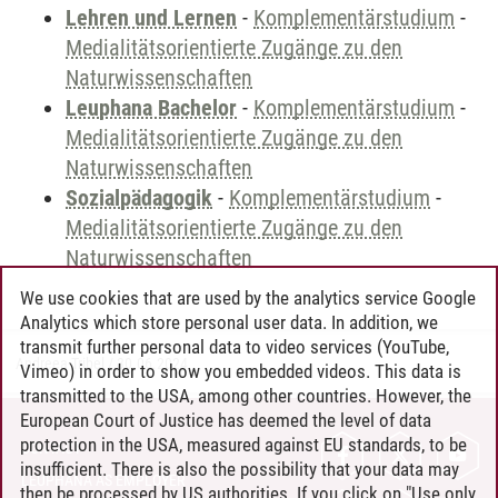
Lehren und Lernen
-
Komplementärstudium
-
Medialitätsorientierte Zugänge zu den
Naturwissenschaften
Leuphana Bachelor
-
Komplementärstudium
-
Medialitätsorientierte Zugänge zu den
Naturwissenschaften
Sozialpädagogik
-
Komplementärstudium
-
Medialitätsorientierte Zugänge zu den
Naturwissenschaften
We use cookies that are used by the analytics service Google
Analytics which store personal user data. In addition, we
transmit further personal data to video services (YouTube,
Andreea Tribel
/
30.06.2024
Vimeo) in order to show you embedded videos. This data is
transmitted to the USA, among other countries. However, the
European Court of Justice has deemed the level of data
protection in the USA, measured against EU standards, to be
CONTACT
insufficient. There is also the possibility that your data may
LEUPHANA AS EMPLOYER
then be processed by US authorities. If you click on "Use only