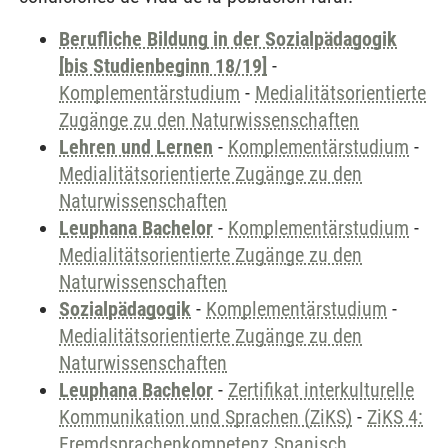
Berufliche Bildung in der Sozialpädagogik
[bis Studienbeginn 18/19]
-
Komplementärstudium
-
Medialitätsorientierte
Zugänge zu den Naturwissenschaften
Lehren und Lernen
-
Komplementärstudium
-
Medialitätsorientierte Zugänge zu den
Naturwissenschaften
Leuphana Bachelor
-
Komplementärstudium
-
Medialitätsorientierte Zugänge zu den
Naturwissenschaften
Sozialpädagogik
-
Komplementärstudium
-
Medialitätsorientierte Zugänge zu den
Naturwissenschaften
Leuphana Bachelor
-
Zertifikat interkulturelle
Kommunikation und Sprachen (ZiKS)
-
ZiKS 4:
Fremdsprachenkompetenz Spanisch