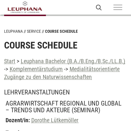
LEUPHANA
SERVICE
COURSE SCHEDULE
COURSE SCHEDULE
Start
>
Leuphana Bachelor (B.A./B.Eng./B.Sc./LL.B.)
->
Komplementärstudium
->
Medialitätsorientierte
Zugänge zu den Naturwissenschaften
LEHRVERANSTALTUNGEN
AGRARWIRTSCHAFT REGIONAL UND GLOBAL
– TRENDS UND AKTEURE
(SEMINAR)
Dozent/in:
Dorothe Lütkemöller