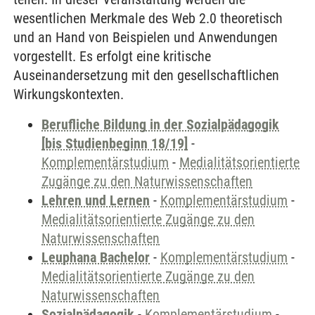
wesentlichen Merkmale des Web 2.0 theoretisch
und an Hand von Beispielen und Anwendungen
vorgestellt. Es erfolgt eine kritische
Auseinandersetzung mit den gesellschaftlichen
Wirkungskontexten.
Berufliche Bildung in der Sozialpädagogik
[bis Studienbeginn 18/19]
-
Komplementärstudium
-
Medialitätsorientierte
Zugänge zu den Naturwissenschaften
Lehren und Lernen
-
Komplementärstudium
-
Medialitätsorientierte Zugänge zu den
Naturwissenschaften
Leuphana Bachelor
-
Komplementärstudium
-
Medialitätsorientierte Zugänge zu den
Naturwissenschaften
Sozialpädagogik
-
Komplementärstudium
-