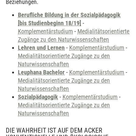
Beziehungen.
Berufliche Bildung in der Sozialpädagogik
[bis Studienbeginn 18/19]
-
Komplementärstudium
-
Medialitätsorientierte
Zugänge zu den Naturwissenschaften
Lehren und Lernen
-
Komplementärstudium
-
Medialitätsorientierte Zugänge zu den
Naturwissenschaften
Leuphana Bachelor
-
Komplementärstudium
-
Medialitätsorientierte Zugänge zu den
Naturwissenschaften
Sozialpädagogik
-
Komplementärstudium
-
Medialitätsorientierte Zugänge zu den
Naturwissenschaften
DIE WAHRHEIT IST AUF DEM ACKER