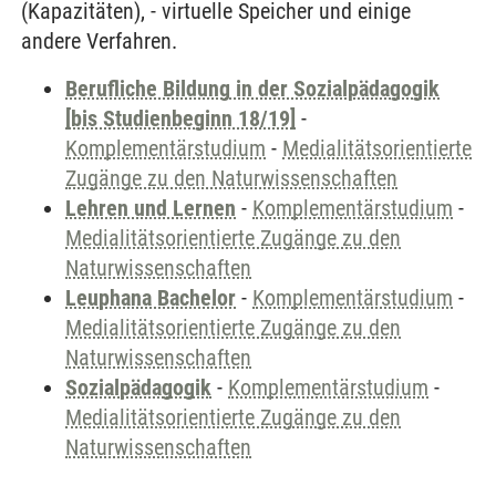
(Kapazitäten), - virtuelle Speicher und einige
andere Verfahren.
Berufliche Bildung in der Sozialpädagogik
[bis Studienbeginn 18/19]
-
Komplementärstudium
-
Medialitätsorientierte
Zugänge zu den Naturwissenschaften
Lehren und Lernen
-
Komplementärstudium
-
Medialitätsorientierte Zugänge zu den
Naturwissenschaften
Leuphana Bachelor
-
Komplementärstudium
-
Medialitätsorientierte Zugänge zu den
Naturwissenschaften
Sozialpädagogik
-
Komplementärstudium
-
Medialitätsorientierte Zugänge zu den
Naturwissenschaften