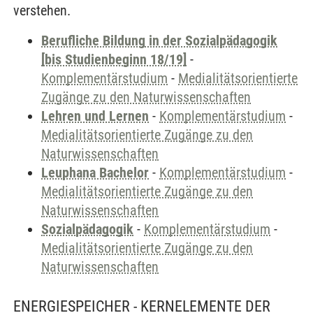
verstehen.
Berufliche Bildung in der Sozialpädagogik
[bis Studienbeginn 18/19]
-
Komplementärstudium
-
Medialitätsorientierte
Zugänge zu den Naturwissenschaften
Lehren und Lernen
-
Komplementärstudium
-
Medialitätsorientierte Zugänge zu den
Naturwissenschaften
Leuphana Bachelor
-
Komplementärstudium
-
Medialitätsorientierte Zugänge zu den
Naturwissenschaften
Sozialpädagogik
-
Komplementärstudium
-
Medialitätsorientierte Zugänge zu den
Naturwissenschaften
ENERGIESPEICHER - KERNELEMENTE DER