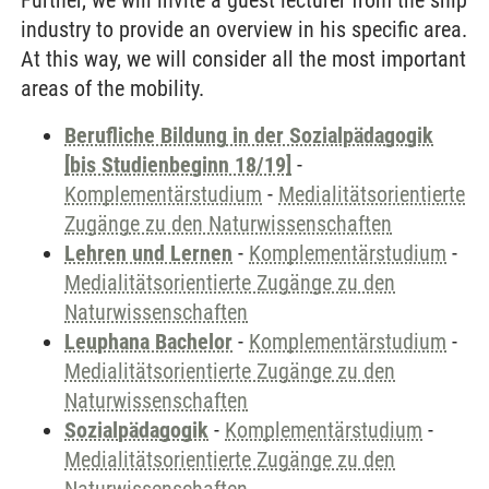
Further, we will invite a guest lecturer from the ship
industry to provide an overview in his specific area.
At this way, we will consider all the most important
areas of the mobility.
Berufliche Bildung in der Sozialpädagogik
[bis Studienbeginn 18/19]
-
Komplementärstudium
-
Medialitätsorientierte
Zugänge zu den Naturwissenschaften
Lehren und Lernen
-
Komplementärstudium
-
Medialitätsorientierte Zugänge zu den
Naturwissenschaften
Leuphana Bachelor
-
Komplementärstudium
-
Medialitätsorientierte Zugänge zu den
Naturwissenschaften
Sozialpädagogik
-
Komplementärstudium
-
Medialitätsorientierte Zugänge zu den