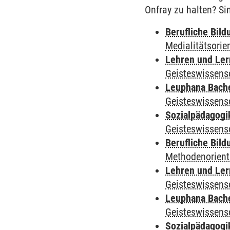
Onfray zu halten? Si
Berufliche Bild
Medialitätsorie
Lehren und Le
Geisteswissens
Leuphana Bach
Geisteswissens
Sozialpädagogi
Geisteswissens
Berufliche Bild
Methodenorient
Lehren und Le
Geisteswissens
Leuphana Bach
Geisteswissens
Sozialpädagogi