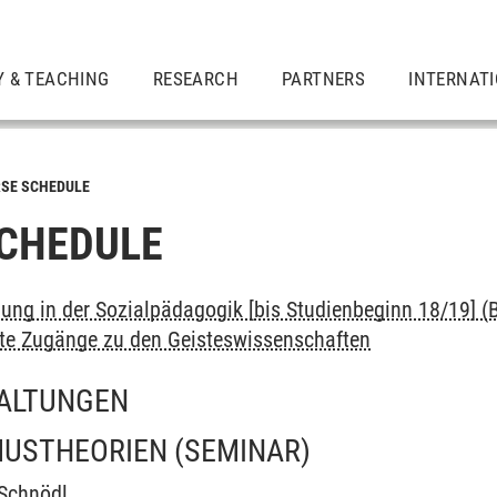
Y & TEACHING
RESEARCH
PARTNERS
INTERNAT
SE SCHEDULE
CHEDULE
dung in der Sozialpädagogik [bis Studienbeginn 18/19] (B
erte Zugänge zu den Geisteswissenschaften
ALTUNGEN
MUSTHEORIEN
(SEMINAR)
 Schnödl