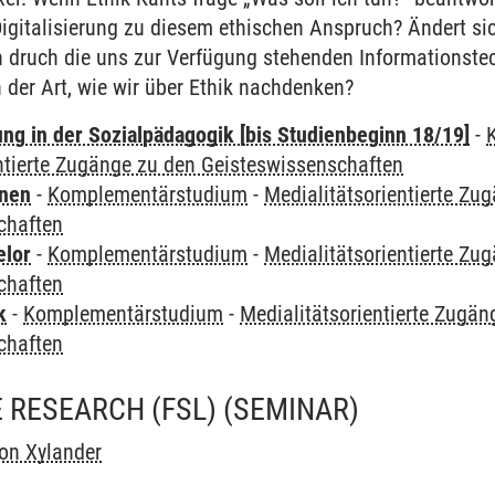
Digitalisierung zu diesem ethischen Anspruch? Ändert s
n druch die uns zur Verfügung stehenden Informationste
 der Art, wie wir über Ethik nachdenken?
ung in der Sozialpädagogik [bis Studienbeginn 18/19]
-
ntierte Zugänge zu den Geisteswissenschaften
rnen
-
Komplementärstudium
-
Medialitätsorientierte Zu
chaften
elor
-
Komplementärstudium
-
Medialitätsorientierte Zu
chaften
k
-
Komplementärstudium
-
Medialitätsorientierte Zugän
chaften
 RESEARCH (FSL)
(SEMINAR)
on Xylander