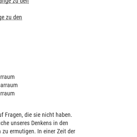
gänge zu den
ge zu den
narraum
inarraum
narraum
 Fragen, die sie nicht haben.
üche unseres Denkens in den
 ermutigen. In einer Zeit der