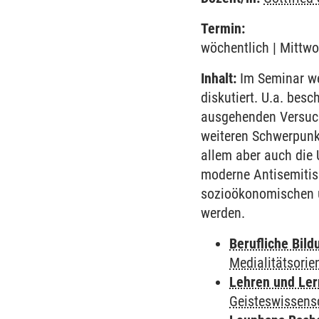
Termin:
wöchentlich | Mittwo
Inhalt:
Im Seminar we
diskutiert. U.a. bes
ausgehenden Versuch
weiteren Schwerpunkt
allem aber auch die
moderne Antisemitis
sozioökonomischen 
werden.
Berufliche Bild
Medialitätsorie
Lehren und Le
Geisteswissens