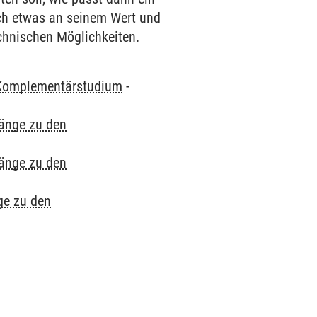
ich etwas an seinem Wert und
chnischen Möglichkeiten.
Komplementärstudium
-
gänge zu den
gänge zu den
ge zu den