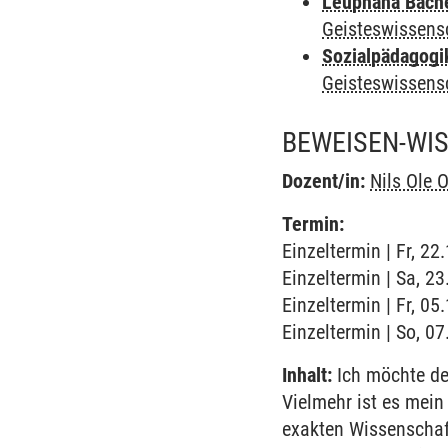
Leuphana Bach
Geisteswissens
Sozialpädagogi
Geisteswissens
BEWEISEN-WI
Dozent/in:
Nils Ole
Termin:
Einzeltermin | Fr, 2
Einzeltermin | Sa, 2
Einzeltermin | Fr, 0
Einzeltermin | So, 07
Inhalt:
Ich möchte den
Vielmehr ist es mein
exakten Wissenschaf