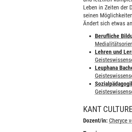
Leben in Zeiten der 
seinen Möglichkeite
Ändert sich etwas an
Berufliche Bild
Medialitätsorie
Lehren und Le
Geisteswissens
Leuphana Bach
Geisteswissens
Sozialpädagogi
Geisteswissens
KANT CULTURE
Dozent/in:
Cheryce v