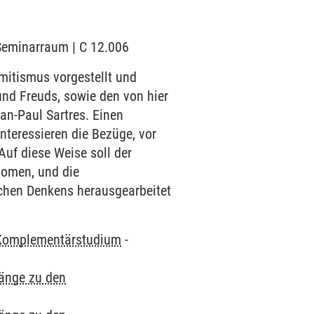
 Seminarraum | C 12.006
itismus vorgestellt und
und Freuds, sowie den von hier
n-Paul Sartres. Einen
teressieren die Bezüge, vor
uf diese Weise soll der
nomen, und die
hen Denkens herausgearbeitet
Komplementärstudium
-
gänge zu den