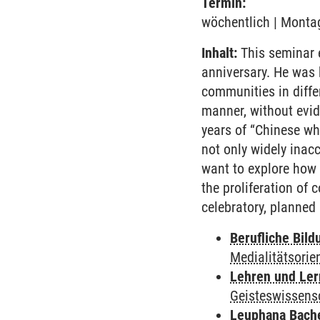
Termin:
wöchentlich | Montag
Inhalt:
This seminar e
anniversary. He was 
communities in diffe
manner, without evid
years of “Chinese wh
not only widely inacc
want to explore how 
the proliferation of 
celebratory, planned
Berufliche Bild
Medialitätsorie
Lehren und Le
Geisteswissens
Leuphana Bach