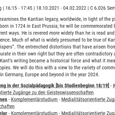
 | 16:15 - 17:45 | 18.10.2021 - 04.02.2022 | C 6.026 S
xamines the Kantian legacy, worldwide, in light of the
born in 1724 in East Prussia; he will be commemorated b
rent ways. He is revered more widely than he is read and
ence. Much of what is widely presumed to be true of Ka
ispers”. The entrenched distortions that have arisen from
urate in their own right but they are often contradictory
Kant’s writing became a historical force and what it mea
copies. We will do this with a view to the variety of com
 in Germany, Europe and beyond in the year 2024.
ung in der Sozialpädagogik [bis Studienbeginn 18/19]
-
ntierte Zugänge zu den Geisteswissenschaften
rnen
-
Komplementärstudium
-
Medialitätsorientierte Zu
chaften
elor
-
Komplementärstudium
-
Medialitätsorientierte Zu