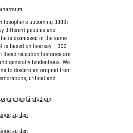
eminarraum
 philosopher’s upcoming 300th
y different peoples and
 he is dismissed in the same
nt is based on hearsay – 300
 these reception histories are
 and generally tendentious. We
ns to discern an original from
memorations, critical and
Komplementärstudium
-
gänge zu den
gänge zu den