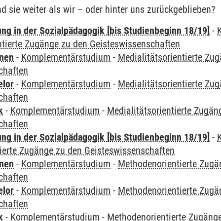
nd sie weiter als wir – oder hinter uns zurückgeblieben?
ung in der Sozialpädagogik [bis Studienbeginn 18/19]
-
ntierte Zugänge zu den Geisteswissenschaften
rnen
-
Komplementärstudium
-
Medialitätsorientierte Zu
chaften
elor
-
Komplementärstudium
-
Medialitätsorientierte Zu
chaften
k
-
Komplementärstudium
-
Medialitätsorientierte Zugän
chaften
ung in der Sozialpädagogik [bis Studienbeginn 18/19]
-
ierte Zugänge zu den Geisteswissenschaften
rnen
-
Komplementärstudium
-
Methodenorientierte Zugä
chaften
elor
-
Komplementärstudium
-
Methodenorientierte Zugä
chaften
k
-
Komplementärstudium
-
Methodenorientierte Zugäng