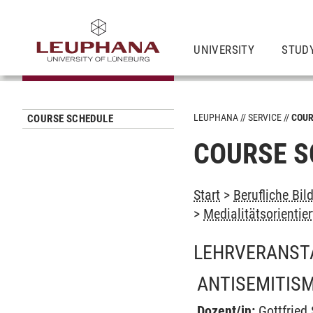
UNIVERSITY
STUD
LEUPHANA
SERVICE
COUR
COURSE SCHEDULE
COURSE S
Start
>
Berufliche Bil
>
Medialitätsorienti
LEHRVERANST
ANTISEMITIS
Dozent/in:
Gottfried