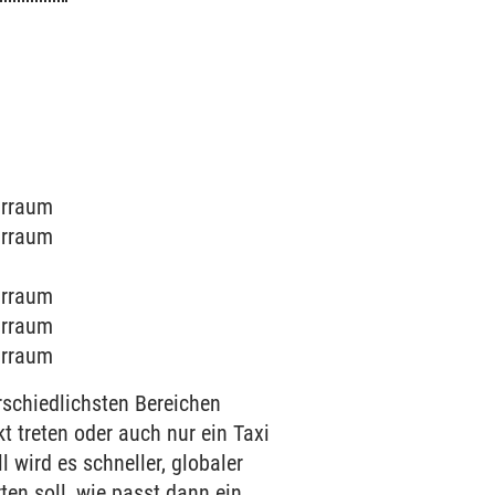
narraum
narraum
narraum
narraum
narraum
rschiedlichsten Bereichen
t treten oder auch nur ein Taxi
 wird es schneller, globaler
ten soll, wie passt dann ein