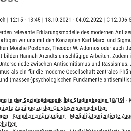
ch | 12:15 - 13:45 | 18.10.2021 - 04.02.2022 | C 12.006
rden relevante Erklärungsmodelle des modernen Antisem
chäftigen wir uns mit den Konzepten Karl Marx‘ und Sigm
en Moishe Postones, Theodor W. Adornos oder auch Jea
 bilden Hannah Arendts einschlägige Arbeiten. Zudem in
 Unterschiede zwischen Antisemitismus und Rassismus. A
mus als ein für die moderne Gesellschaft zentrales Phä
und (massen-)psychologischen Fundamente antisemitisc
ung in der Sozialpädagogik [bis Studienbeginn 18/19]
-
ntierte Zugänge zu den Geisteswissenschaften
rnen
-
Komplementärstudium
-
Medialitätsorientierte Zu
chaften