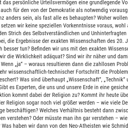
t das persönliche Urteilsvermögen eine grundlegende Vo
 auch für den von der Demokratie als notwendig vorausg
 anders sein, als fast alle es behaupten? Woher wollen
setzen wir keine speziellen Vorkenntnisse voraus, wohl
en Strich des Selbstverständlichen und Unhinterfragten
bei, die Ergebnisse der exakten Wissenschaften des 20.
h besser tun? Befinden wir uns mit den exakten Wissen
ir die Wirklichkeit adäquat? Sind wir ihr näher und dami
 Wenn „ja“ – woraus resultieren dann die zahllosen Prob
hr wissenschaftlich-technischer Fortschritt die Probleme
beschert? Was sind überhaupt „Wissenschaft“, „Technik“ 
ibt es Experten, die uns und unsere Erde in eine gesich
ktion kommt dabei der Religion zu? Kommt ihr heute üb
er Religion sogar noch viel größer werden – wie viele D
rage beschäftigen? Welches Verhältnis besteht dann zwi
n verstehen? Oder müsste man ihn gar verstehen – wie 
? Was haben wir dann von den Neo-Atheisten wie Schmi