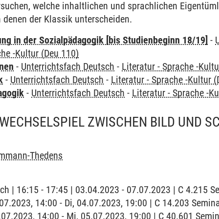
suchen, welche inhaltlichen und sprachlichen Eigentüml
 denen der Klassik unterscheiden.
ung in der Sozialpädagogik [bis Studienbeginn 18/19]
-
che -Kultur (Deu 110)
rnen
-
Unterrichtsfach Deutsch
-
Literatur - Sprache -Kult
k
-
Unterrichtsfach Deutsch
-
Literatur - Sprache -Kultur 
agogik
-
Unterrichtsfach Deutsch
-
Literatur - Sprache -K
 WECHSELSPIEL ZWISCHEN BILD UND SC
ammann-Thedens
ch | 16:15 - 17:45 | 03.04.2023 - 07.07.2023 | C 4.215 
4.07.2023, 14:00 - Di, 04.07.2023, 19:00 | C 14.203 Semi
5.07.2023, 14:00 - Mi, 05.07.2023, 19:00 | C 40.601 Sem