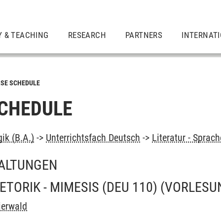
Y & TEACHING
RESEARCH
PARTNERS
INTERNAT
SE SCHEDULE
CHEDULE
ik (B.A.)
->
Unterrichtsfach Deutsch
->
Literatur - Sprach
ALTUNGEN
ETORIK - MIMESIS (DEU 110)
(VORLESU
eierwald