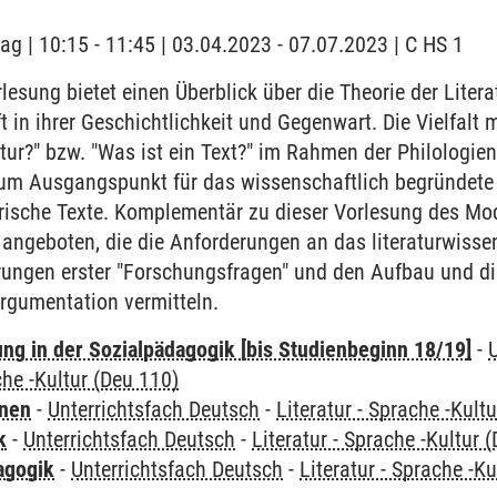
ag | 10:15 - 11:45 | 03.04.2023 - 07.07.2023 | C HS 1
rlesung bietet einen Überblick über die Theorie der Litera
t in ihrer Geschichtlichkeit und Gegenwart. Die Vielfalt
atur?" bzw. "Was ist ein Text?" im Rahmen der Philologie
zum Ausgangspunkt für das wissenschaftlich begründet
rarische Texte. Komplementär zu dieser Vorlesung des M
angeboten, die die Anforderungen an das literaturwissen
rungen erster "Forschungsfragen" und den Aufbau und d
rgumentation vermitteln.
ung in der Sozialpädagogik [bis Studienbeginn 18/19]
-
che -Kultur (Deu 110)
rnen
-
Unterrichtsfach Deutsch
-
Literatur - Sprache -Kult
k
-
Unterrichtsfach Deutsch
-
Literatur - Sprache -Kultur 
agogik
-
Unterrichtsfach Deutsch
-
Literatur - Sprache -K