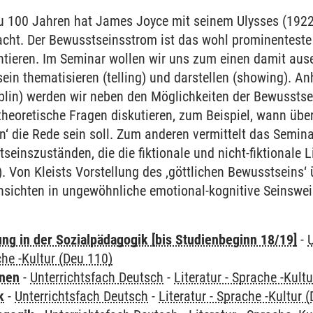
u 100 Jahren hat James Joyce mit seinem Ulysses (1922
cht. Der Bewusstseinsstrom ist das wohl prominenteste M
tieren. Im Seminar wollen wir uns zum einen damit ause
ein thematisieren (telling) und darstellen (showing). An
öblin) werden wir neben den Möglichkeiten der Bewussts
heoretische Fragen diskutieren, zum Beispiel, wann übe
en‘ die Rede sein soll. Zum anderen vermittelt das Semina
inszuständen, die die fiktionale und nicht-fiktionale Lite
). Von Kleists Vorstellung des ‚göttlichen Bewusstseins‘
insichten in ungewöhnliche emotional-kognitive Seinswe
ung in der Sozialpädagogik [bis Studienbeginn 18/19]
-
che -Kultur (Deu 110)
rnen
-
Unterrichtsfach Deutsch
-
Literatur - Sprache -Kult
k
-
Unterrichtsfach Deutsch
-
Literatur - Sprache -Kultur 