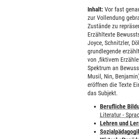
Inhalt:
Vor fast gena
zur Vollendung gebra
Zustände zu repräsen
Erzähltexte Bewussts
Joyce, Schnitzler, D
grundlegende erzählt
von ‚fiktivem Erzähl
Spektrum an Bewusstse
Musil, Nin, Benjamin
eröffnen die Texte E
das Subjekt.
Berufliche Bild
Literatur - Spra
Lehren und Le
Sozialpädagogi