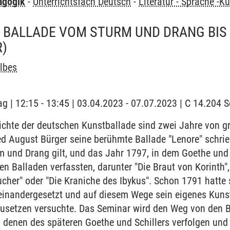
agogik
-
Unterrichtsfach Deutsch
-
Literatur - Sprache -K
 BALLADE VOM STURM UND DRANG BIS 
R)
lbes
ag | 12:15 - 13:45 | 03.04.2023 - 07.07.2023 | C 14.204
ichte der deutschen Kunstballade sind zwei Jahre von g
ed August Bürger seine berühmte Ballade "Lenore" schrieb
m und Drang gilt, und das Jahr 1797, in dem Goethe und S
n Balladen verfassten, darunter "Die Braut von Korinth", 
cher" oder "Die Kraniche des Ibykus". Schon 1791 hatte s
inandergesetzt und auf diesem Wege sein eigenes Kunsti
usetzen versuchte. Das Seminar wird den Weg von den B
 denen des späteren Goethe und Schillers verfolgen und