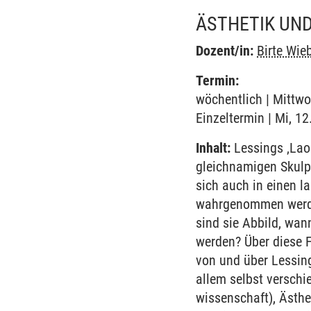
ÄSTHETIK UND
Dozent/in:
Birte Wie
Termin:
wöchentlich | Mittwo
Einzeltermin | Mi, 1
Inhalt:
Lessings ‚Laok
gleichnamigen Skulpt
sich auch in einen l
wahrgenommen werden
sind sie Abbild, wan
werden? Über diese F
von und über Lessing
allem selbst verschi
wissenschaft), Ästhe