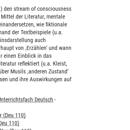
) den stream of consciousness
ittel der Literatur, mentale
inandersetzen, wie fiktionale
hand der Textbeispiele (u.a.
einsdarstellung auch
rhaupt von ‚Erzählen‘ und wann
r einen Einblick in das
ratur reflektiert (u.a. Kleist,
 über Musils ‚anderen Zustand‘
isen und ihre Auswirkungen auf
Unterrichtsfach Deutsch
-
ur (Deu 110)
(Deu 110)