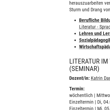
herauszuarbeiten ver
Sturm und Drang von
Berufliche Bild
Literatur - Spra
Lehren und Le
Sozialpädagogi
Wirtschaftspäd
LITERATUR IM
(SEMINAR)
Dozent/in:
Katrin D
Termin:
wöchentlich | Mittwo
Einzeltermin | Di, 0
Einzeltermin | Mi, 0