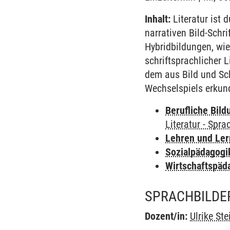
Inhalt:
Literatur ist 
narrativen Bild-Schr
Hybridbildungen, wie
schriftsprachlicher 
dem aus Bild und Sch
Wechselspiels erkun
Berufliche Bild
Literatur - Spra
Lehren und Le
Sozialpädagogi
Wirtschaftspäd
SPRACHBILDER
Dozent/in:
Ulrike St