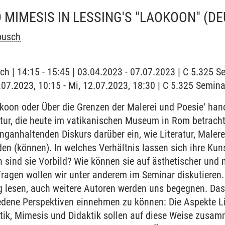
 MIMESIS IN LESSING'S "LAOKOON" (DE
busch
ch | 14:15 - 15:45 | 03.04.2023 - 07.07.2023 | C 5.325 
2.07.2023, 10:15 - Mi, 12.07.2023, 18:30 | C 5.325 Semin
oon oder Über die Grenzen der Malerei und Poesie‘ hand
ur, die heute im vatikanischen Museum in Rom betrachte
anganhaltenden Diskurs darüber ein, wie Literatur, Maler
 (können). In welches Verhältnis lassen sich ihre Ku
n sind sie Vorbild? Wie können sie auf ästhetischer und
ragen wollen wir unter anderem im Seminar diskutieren.
 lesen, auch weitere Autoren werden uns begegnen. Das 
edene Perspektiven einnehmen zu können: Die Aspekte Lit
tik, Mimesis und Didaktik sollen auf diese Weise zusamm