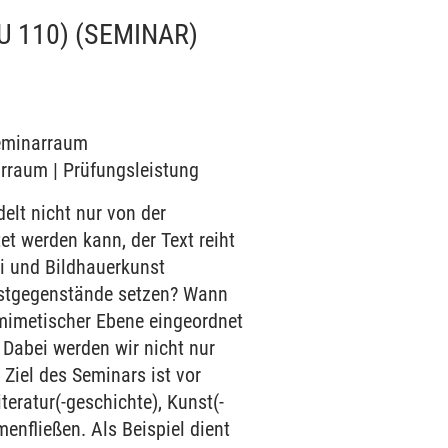
U 110)
(SEMINAR)
Seminarraum
arraum | Prüfungsleistung
elt nicht nur von der
t werden kann, der Text reiht
ei und Bildhauerkunst
nstgegenstände setzen? Wann
 mimetischer Ebene eingeordnet
 Dabei werden wir nicht nur
Ziel des Seminars ist vor
eratur(-geschichte), Kunst(-
enfließen. Als Beispiel dient