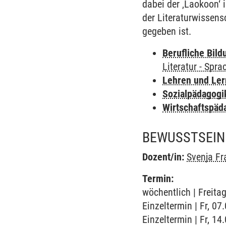
dabei der ‚Laokoon‘ 
der Literaturwissen
gegeben ist.
Berufliche Bild
Literatur - Spra
Lehren und Le
Sozialpädagogi
Wirtschaftspäd
BEWUSSTSEIN 
Dozent/in:
Svenja Fr
Termin:
wöchentlich | Freita
Einzeltermin | Fr, 0
Einzeltermin | Fr, 1