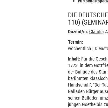
Wirtschaftspäd
DIE DEUTSCHE
110)
(SEMINA
Dozent/in:
Claudia A
Termin:
wöchentlich | Dienst
Inhalt:
Für die Gesch
1773, in dem Gottfri
der Ballade des Stur
berühmten klassische
Handschuh", "Der Tau
Balladen Bürger ause
seinen Balladen umz
jungen Goethe bis zu