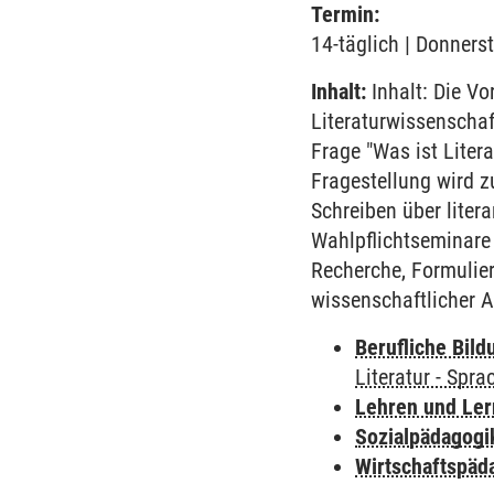
Termin:
14-täglich | Donnerst
Inhalt:
Inhalt: Die Vo
Literaturwissenschaf
Frage "Was ist Liter
Fragestellung wird 
Schreiben über lite
Wahlpflichtseminare 
Recherche, Formulie
wissenschaftlicher A
Berufliche Bild
Literatur - Spra
Lehren und Le
Sozialpädagogi
Wirtschaftspäd