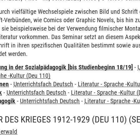
durch vielfältige Wechselspiele zwischen Bild und Schrift
ift-Verbünden, wie Comics oder Graphic Novels, bis hin z
 sie beispielsweise bei der Verwendung filmischer Mont
Literatur vorkommen. Das Seminar setzt an diesem Aspekt 
rift in ihren spezifischen Qualitäten bestimmt sowie a
det werden.
ung in der Sozialpädagogik [bis Studienbeginn 18/19]
-
che -Kultur (Deu 110)
rnen
-
Unterrichtsfach Deutsch
-
Literatur - Sprache -Kult
k
-
Unterrichtsfach Deutsch
-
Literatur - Sprache -Kultur 
agogik
-
Unterrichtsfach Deutsch
-
Literatur - Sprache -K
 DES KRIEGES 1912-1929 (DEU 110)
(S
eierwald