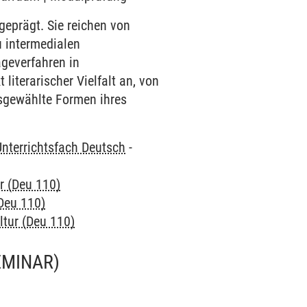
 geprägt. Sie reichen von
u intermedialen
ageverfahren in
literarischer Vielfalt an, von
usgewählte Formen ihres
Unterrichtsfach Deutsch
-
ur (Deu 110)
(Deu 110)
ultur (Deu 110)
EMINAR)