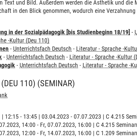
in Text und Bild. Außerdem werden die Ästhetik und die M
schaft in den Blick genommen, wodurch eine Verzahnung
ung in der Sozialpädagogik [bis Studienbeginn 18/19]
-
che -Kultur (Deu 110)
rnen
-
Unterrichtsfach Deutsch
-
Literatur - Sprache -Kult
k
-
Unterrichtsfach Deutsch
-
Literatur - Sprache -Kultur 
agogik
-
Unterrichtsfach Deutsch
-
Literatur - Sprache -K
(DEU 110)
(SEMINAR)
ank
g | 12:15 - 13:45 | 03.04.2023 - 07.07.2023 | C 4.215 Se
7.07.2023, 14:00 - Fr, 07.07.2023, 16:00 | C 4.215 Semina
4.07.2023, 12:00 - Fr, 14.07.2023, 16:00 | C 1.209 Semina