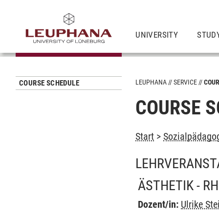
UNIVERSITY
STUD
LEUPHANA
SERVICE
COUR
COURSE SCHEDULE
COURSE S
Start
>
Sozialpädagog
LEHRVERANST
ÄSTHETIK - RH
Dozent/in:
Ulrike St