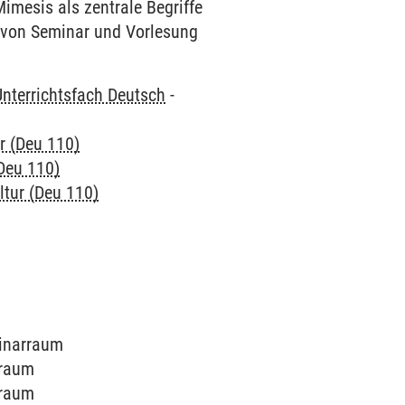
imesis als zentrale Begriffe
 von Seminar und Vorlesung
Unterrichtsfach Deutsch
-
ur (Deu 110)
(Deu 110)
ultur (Deu 110)
minarraum
rraum
rraum