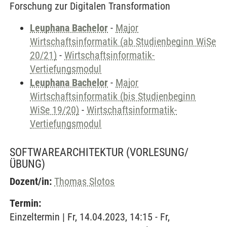
Forschung zur Digitalen Transformation
Leuphana Bachelor
-
Major
Wirtschaftsinformatik (ab Studienbeginn WiSe
20/21)
-
Wirtschaftsinformatik-
Vertiefungsmodul
Leuphana Bachelor
-
Major
Wirtschaftsinformatik (bis Studienbeginn
WiSe 19/20)
-
Wirtschaftsinformatik-
Vertiefungsmodul
SOFTWAREARCHITEKTUR
(VORLESUNG/
ÜBUNG)
Dozent/in:
Thomas Slotos
Termin:
Einzeltermin | Fr, 14.04.2023, 14:15 - Fr,