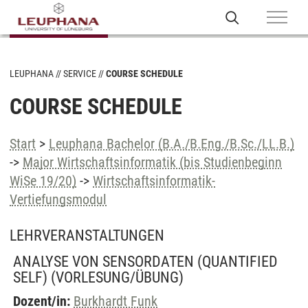
LEUPHANA
SERVICE
COURSE SCHEDULE
COURSE SCHEDULE
Start
>
Leuphana Bachelor (B.A./B.Eng./B.Sc./LL.B.)
->
Major Wirtschaftsinformatik (bis Studienbeginn
WiSe 19/20)
->
Wirtschaftsinformatik-
Vertiefungsmodul
LEHRVERANSTALTUNGEN
ANALYSE VON SENSORDATEN (QUANTIFIED
SELF)
(VORLESUNG/ÜBUNG)
Dozent/in:
Burkhardt Funk