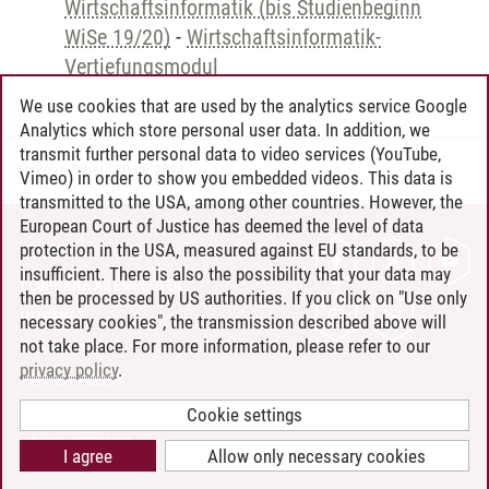
Wirtschaftsinformatik (bis Studienbeginn
WiSe 19/20)
-
Wirtschaftsinformatik-
Vertiefungsmodul
We use cookies that are used by the analytics service Google
Analytics which store personal user data. In addition, we
transmit further personal data to video services (YouTube,
Andreea Tribel
/
30.06.2024
Vimeo) in order to show you embedded videos. This data is
transmitted to the USA, among other countries. However, the
European Court of Justice has deemed the level of data
protection in the USA, measured against EU standards, to be
CONTACT
insufficient. There is also the possibility that your data may
LEUPHANA AS EMPLOYER
then be processed by US authorities. If you click on "Use only
INTRANET
necessary cookies", the transmission described above will
not take place. For more information, please refer to our
SITE NOTICE
privacy policy
.
PRIVACY POLICY
ACCESSIBILITY
Cookie settings
COOKIE SETTINGS
I agree
Allow only necessary cookies