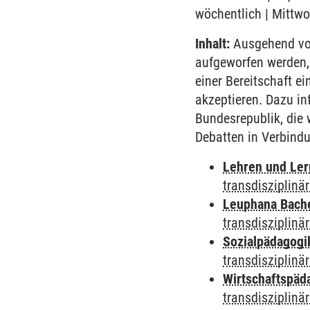
wöchentlich | Mittwo
Inhalt:
Ausgehend von
aufgeworfen werden,
einer Bereitschaft e
akzeptieren. Dazu in
Bundesrepublik, die 
Debatten in Verbindu
Lehren und Le
transdisziplinä
Leuphana Bach
transdisziplinä
Sozialpädagogi
transdisziplinä
Wirtschaftspäd
transdisziplinä