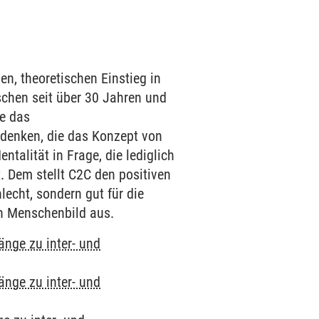
en, theoretischen Einstieg in
schen seit über 30 Jahren und
ie das
u denken, die das Konzept von
ntalität in Frage, die lediglich
. Dem stellt C2C den positiven
lecht, sondern gut für die
en Menschenbild aus.
änge zu inter- und
änge zu inter- und