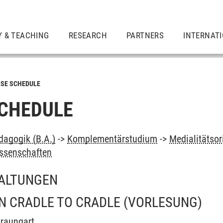
Y & TEACHING
RESEARCH
PARTNERS
INTERNAT
SE SCHEDULE
CHEDULE
dagogik (B.A.)
->
Komplementärstudium
->
Medialitätsor
issenschaften
ALTUNGEN
N CRADLE TO CRADLE
(VORLESUNG)
Braungart