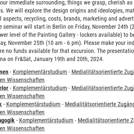
our immediate surrounding, things we grasp, cherish as 
ns. We will explore the design origins and ideologies, mat
l aspects, recycling, costs, brands, marketing and adver
 seminar will start in Berlin on Friday, November 24th (
wer level of the Painting Gallery - lockers available) to 
day, November 25th (10 am - 6 pm). Please make your ind
re no funds available for that excursion. The presentatio
na on Fr&Sat, January 19th and 20th, 2024.
rnen
-
Komplementärstudium
-
Medialitätsorientierte Zug
ren Wissenschaften
elor
-
Komplementärstudium
-
Medialitätsorientierte Zug
ren Wissenschaften
k
-
Komplementärstudium
-
Medialitätsorientierte Zugäng
ren Wissenschaften
agogik
-
Komplementärstudium
-
Medialitätsorientierte 
ren Wissenschaften