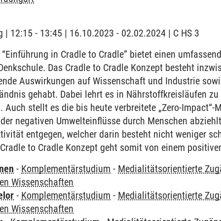
 | 12:15 - 13:45 | 16.10.2023 - 02.02.2024 | C HS 3
“Einführung in Cradle to Cradle” bietet einen umfassend
 Denkschule. Das Cradle to Cradle Konzept besteht inzwi
chende Auswirkungen auf Wissenschaft und Industrie sow
ändnis gehabt. Dabei lehrt es in Nährstoffkreisläufen z
Auch stellt es die bis heute verbreitete „Zero-Impact“-Me
 der negativen Umwelteinflüsse durch Menschen abziehlt
tivität entgegen, welcher darin besteht nicht weniger sch
 Cradle to Cradle Konzept geht somit von einem positiv
rnen
-
Komplementärstudium
-
Medialitätsorientierte Zug
ren Wissenschaften
elor
-
Komplementärstudium
-
Medialitätsorientierte Zug
ren Wissenschaften