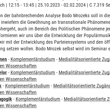
ch | 12:15 - 13:45 | 25.10.2023 - 02.02.2024 | C 7.319 
 der bahnbrechenden Analyse Bodo Mrozeks soll in di
 inwiefern die Gewöhnung an transnationale Phänomene 
inhergeht, auch im Bereich des Politischen Phänomene je
formieren wir uns über die Entwicklung der Populärmusik
wir mit der Entwicklung des Parteiensystems und den öf
ng setzen wollen. Bodo Mrozek selbst wird im Seminar e
rnen
-
Komplementärstudium
-
Medialitätsorientierte Zug
ren Wissenschaften
elor
-
Komplementärstudium
-
Medialitätsorientierte Zug
ren Wissenschaften
k
-
Komplementärstudium
-
Medialitätsorientierte Zugäng
ren Wissenschaften
agogik
-
Komplementärstudium
-
Medialitätsorientierte 
ren Wissenschaften