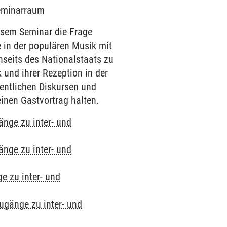
Seminarraum
esem Seminar die Frage
in der populären Musik mit
nseits des Nationalstaats zu
 und ihrer Rezeption in der
fentlichen Diskursen und
inen Gastvortrag halten.
änge zu inter- und
änge zu inter- und
e zu inter- und
Zugänge zu inter- und