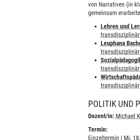
von Narrativen (in k
gemeinsam erarbeite
Lehren und Le
transdisziplinä
Leuphana Bach
transdisziplinä
Sozialpädagogi
transdisziplinä
Wirtschaftspäd
transdisziplinä
POLITIK UND 
Dozent/in:
Michael 
Termin:
Einzeltermin | Mi, 1