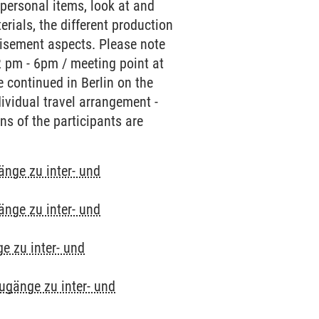
personal items, look at and
erials, the different production
tisement aspects. Please note
2 pm - 6pm / meeting point at
be continued in Berlin on the
ividual travel arrangement -
ns of the participants are
änge zu inter- und
änge zu inter- und
e zu inter- und
Zugänge zu inter- und