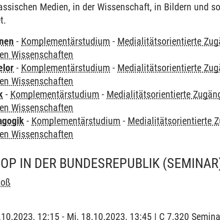
lassischen Medien, in der Wissenschaft, in Bildern und s
t.
rnen
-
Komplementärstudium
-
Medialitätsorientierte Zug
ren Wissenschaften
elor
-
Komplementärstudium
-
Medialitätsorientierte Zug
ren Wissenschaften
k
-
Komplementärstudium
-
Medialitätsorientierte Zugäng
ren Wissenschaften
agogik
-
Komplementärstudium
-
Medialitätsorientierte 
ren Wissenschaften
POP IN DER BUNDESREPUBLIK
(SEMINAR
Koß
8.10.2023, 12:15 - Mi, 18.10.2023, 13:45 | C 7.320 Semin