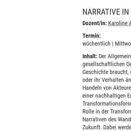
NARRATIVE I
Dozent/in:
Karoline 
Termin:
wöchentlich | Mittwo
Inhalt:
Der Allgemeinp
gesellschaftlichen D
Geschichte braucht,
oder ihr Verhalten ä
Handeln von Akteuren
einer nachhaltigen E
Transformationsforsc
Rolle in der Transfo
Narrativen des Wand
Zukunft. Dabei werd