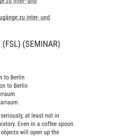
e zu inter- und
Zugänge zu inter- und
 (FSL)
(SEMINAR)
n to Berlin
on to Berlin
narraum
inarraum
eriously, at least not in
 history. Even in a coffee spoon
 objects will open up the