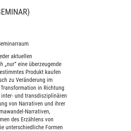
SEMINAR)
1 Seminarraum
jeder aktuellen
ach „nur“ eine überzeugende
bestimmtes Produkt kaufen
tisch zu Veränderung im
e Transformation in Richtung
inter- und transdisziplinären
ng von Narrativen und ihrer
limawandel-Narrativen,
rmen des Erzählens von
ie unterschiedliche Formen