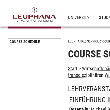
UNIVERSITY
STUD
LEUPHANA
SERVICE
COUR
COURSE SCHEDULE
COURSE S
Start
>
Wirtschaftspä
transdisziplinären W
LEHRVERANST
EINFÜHRUNG I
Dozent/in:
Michael 