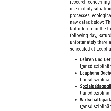
research concerning 
use in daily situatio
processes, ecologica
new dates below: The
Kulturforum in the lo
following day, Satur
unfortunately there a
scheduled at Leupha
Lehren und Le
transdisziplinä
Leuphana Bach
transdisziplinä
Sozialpädagogi
transdisziplinä
Wirtschaftspäd
transdisziplinä