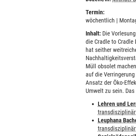
Termin:
wöchentlich | Montag
Inhalt:
Die Vorlesung 
die Cradle to Cradle
hat seither weitrei
Nachhaltigkeitsverst
Müll obsolet machen. 
auf die Verringerung
Ansatz der Öko-Effek
Umwelt zu sein. Das
Lehren und Le
transdisziplinä
Leuphana Bach
transdisziplinä