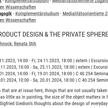
k
-
Komplementärstudium
-
Medialitätsorientierte Zugäng
ren Wissenschaften
agogik
-
Komplementärstudium
-
Medialitätsorientierte 
ren Wissenschaften
RODUCT DESIGN & THE PRIVATE SPHERE
chnock
,
Renata Stih
.11.2023, 14:00 - Fr, 24.11.2023, 18:00 | extern | Excursio
.11.2023, 10:00 - Sa, 25.11.2023, 18:00 | extern | Excursi
9.01.2024, 14:00 - Fr, 19.01.2024, 18:00 | C 40.254 Semi
0.01.2024, 10:00 - Sa, 20.01.2024, 18:00 | C 40.254 Sem
hat are at issue here, things that are not usually taken s
 as little as in painting, the size of the object matters in
" Sigfried Giedion's thoughts about the design of everyday