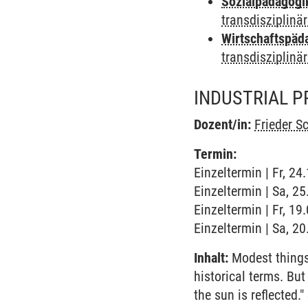
Sozialpädagogi
transdisziplinä
Wirtschaftspäd
transdisziplinä
INDUSTRIAL P
Dozent/in:
Frieder S
Termin:
Einzeltermin | Fr, 24
Einzeltermin | Sa, 25
Einzeltermin | Fr, 1
Einzeltermin | Sa, 2
Inhalt:
Modest things t
historical terms. But
the sun is reflected.