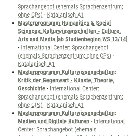
Sprachangebot (ehemals Sprachenzentrum;
ohne CPs)
-
Katalanisch A1
Masterprogramm Humanities & Social
Sciences: Kulturwissenschaften - Culture,
Arts and Media [ab Studienbeginn WS 13/14]
-
International Center: Sprachangebot
(ehemals Sprachenzentrum; ohne CPs)
-
Katalanisch A1
Masterprogramm Kulturwissenschaften:
Kritik der Gegenwart - Künste, Theorie,
Geschichte
-
International Center:
Sprachangebot (ehemals Sprachenzentrum;
ohne CPs)
-
Katalanisch A1
Masterprogramm Kulturwissenschaften:
Medien und Digitale Kulturen
-
International
Center: Sprachangebot (ehemals