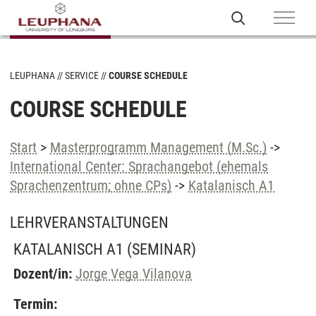
LEUPHANA
SERVICE
COURSE SCHEDULE
COURSE SCHEDULE
Start
>
Masterprogramm Management (M.Sc.)
->
International Center: Sprachangebot (ehemals
Sprachenzentrum; ohne CPs)
->
Katalanisch A1
LEHRVERANSTALTUNGEN
KATALANISCH A1
(SEMINAR)
Dozent/in:
Jorge Vega Vilanova
Termin: