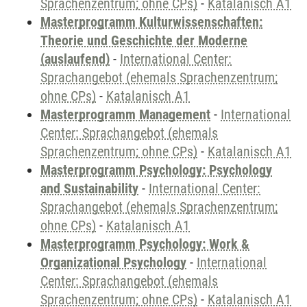
Sprachenzentrum; ohne CPs)
-
Katalanisch A1
Masterprogramm Kulturwissenschaften:
Theorie und Geschichte der Moderne
(auslaufend)
-
International Center:
Sprachangebot (ehemals Sprachenzentrum;
ohne CPs)
-
Katalanisch A1
Masterprogramm Management
-
International
Center: Sprachangebot (ehemals
Sprachenzentrum; ohne CPs)
-
Katalanisch A1
Masterprogramm Psychology: Psychology
and Sustainability
-
International Center:
Sprachangebot (ehemals Sprachenzentrum;
ohne CPs)
-
Katalanisch A1
Masterprogramm Psychology: Work &
Organizational Psychology
-
International
Center: Sprachangebot (ehemals
Sprachenzentrum; ohne CPs)
-
Katalanisch A1