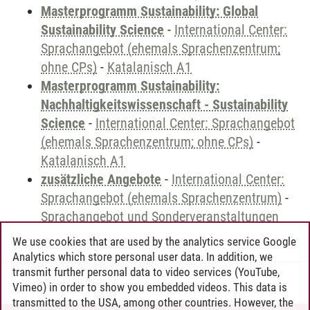
Masterprogramm Sustainability: Global
Sustainability Science
-
International Center:
Sprachangebot (ehemals Sprachenzentrum;
ohne CPs)
-
Katalanisch A1
Masterprogramm Sustainability:
Nachhaltigkeitswissenschaft - Sustainability
Science
-
International Center: Sprachangebot
(ehemals Sprachenzentrum; ohne CPs)
-
Katalanisch A1
zusätzliche Angebote
-
International Center:
Sprachangebot (ehemals Sprachenzentrum)
-
Sprachangebot und Sonderveranstaltungen
We use cookies that are used by the analytics service Google
Analytics which store personal user data. In addition, we
transmit further personal data to video services (YouTube,
Andreea Tribel
/
30.06.2024
Vimeo) in order to show you embedded videos. This data is
transmitted to the USA, among other countries. However, the