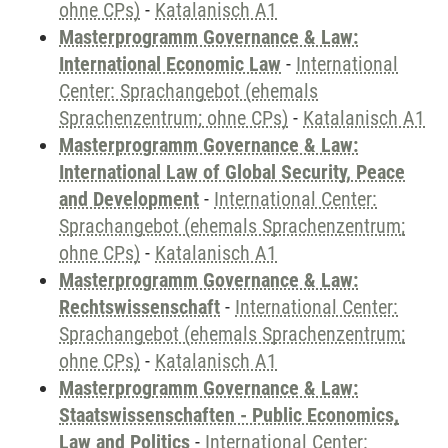
ohne CPs)
-
Katalanisch A1
Masterprogramm Governance & Law:
International Economic Law
-
International
Center: Sprachangebot (ehemals
Sprachenzentrum; ohne CPs)
-
Katalanisch A1
Masterprogramm Governance & Law:
International Law of Global Security, Peace
and Development
-
International Center:
Sprachangebot (ehemals Sprachenzentrum;
ohne CPs)
-
Katalanisch A1
Masterprogramm Governance & Law:
Rechtswissenschaft
-
International Center:
Sprachangebot (ehemals Sprachenzentrum;
ohne CPs)
-
Katalanisch A1
Masterprogramm Governance & Law:
Staatswissenschaften - Public Economics,
Law and Politics
-
International Center: