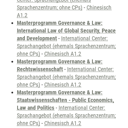
Sprachenzentrum; ohne CPs)
-
Chinesisch
A1.2
Masterprogramm Governance & Law:
International Law of Global Security, Peace
and Development
-
International Center:
Sprachangebot (ehemals Sprachenzentrum;
ohne CPs)
-
Chinesisch A1.2
Masterprogramm Governance & Law:
Rechtswissenschaft
-
International Center:
Sprachangebot (ehemals Sprachenzentrum;
ohne CPs)
-
Chinesisch A1.2
Masterprogramm Governance & Law:
Staatswissenschaften - Public Economics,
Law and Politics
-
International Center:
Sprachangebot (ehemals Sprachenzentrum;
ohne CPs)
-
Chinesisch A1.2