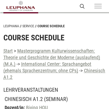
LEUPHANA
SERVICE
COURSE SCHEDULE
COURSE SCHEDULE
Start
>
Masterprogramm Kulturwissenschaften:
Theorie und Geschichte der Moderne (auslaufend)
(M.A.)
->
International Center: Sprachangebot
(ehemals Sprachenzentrum; ohne CPs)
->
Chinesisch
A1.2
LEHRVERANSTALTUNGEN
CHINESISCH A1.2
(SEMINAR)
Dozent/in:
Biying HOU