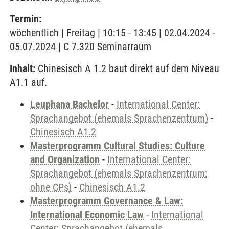
Termin:
wöchentlich | Freitag | 10:15 - 13:45 | 02.04.2024 -
05.07.2024 | C 7.320 Seminarraum
Inhalt:
Chinesisch A 1.2 baut direkt auf dem Niveau
A1.1 auf.
Leuphana Bachelor
-
International Center:
Sprachangebot (ehemals Sprachenzentrum)
-
Chinesisch A1.2
Masterprogramm Cultural Studies: Culture
and Organization
-
International Center:
Sprachangebot (ehemals Sprachenzentrum;
ohne CPs)
-
Chinesisch A1.2
Masterprogramm Governance & Law:
International Economic Law
-
International
Center: Sprachangebot (ehemals