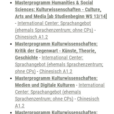
Masterprogramm Humanities & Social
Sciences: Kulturwissenschaften - Culture,
Arts and Media [ab Studienbeginn WS 13/14]
-
International Center: Sprachangebot
(ehemals Sprachenzentrum; ohne CPs)
-
Chinesisch A1.2
Masterprogramm Kulturwissenschaften:
Kritik der Gegenwart - Künste, Theorie,
Geschichte
-
International Center:
Sprachangebot (ehemals Sprachenzentrum;
ohne CPs)
-
Chinesisch A1.2
Masterprogramm Kulturwissenschaften:
Medien und Digitale Kulturen
-
International
Center: Sprachangebot (ehemals
Sprachenzentrum; ohne CPs)
-
Chinesisch
A1.2
Masterprogramm Kulturwissenschaften: