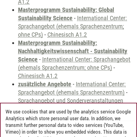
A1.2
Masterprogramm Sustainability: Global
Sustainability Science
-
International Center:
Sprachangebot (ehemals Sprachenzentrum;
ohne CPs)
-
Chinesisch A1.2
Masterprogramm Sustainability:
Nachhaltigkeitswissenschaft - Sustainability
Science
-
International Center: Sprachangebot
(ehemals Sprachenzentrum; ohne CPs)
-
Chinesisch A1.2
zusätzliche Angebote
-
International Center:
Sprachangebot (ehemals Sprachenzentrum)
-
Sprachangebot und Sonderveranstaltungen
We use cookies that are used by the analytics service Google
Analytics which store personal user data. In addition, we
transmit further personal data to video services (YouTube,
Andreea Tribel
/
30.06.2024
Vimeo) in order to show you embedded videos. This data is