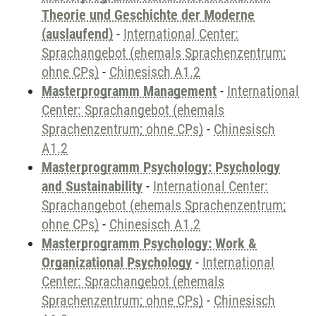
Theorie und Geschichte der Moderne
(auslaufend)
-
International Center:
Sprachangebot (ehemals Sprachenzentrum;
ohne CPs)
-
Chinesisch A1.2
Masterprogramm Management
-
International
Center: Sprachangebot (ehemals
Sprachenzentrum; ohne CPs)
-
Chinesisch
A1.2
Masterprogramm Psychology: Psychology
and Sustainability
-
International Center:
Sprachangebot (ehemals Sprachenzentrum;
ohne CPs)
-
Chinesisch A1.2
Masterprogramm Psychology: Work &
Organizational Psychology
-
International
Center: Sprachangebot (ehemals
Sprachenzentrum; ohne CPs)
-
Chinesisch