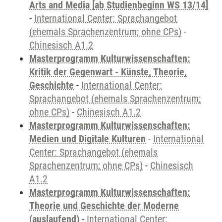
Arts and Media [ab Studienbeginn WS 13/14]
-
International Center: Sprachangebot
(ehemals Sprachenzentrum; ohne CPs)
-
Chinesisch A1.2
Masterprogramm Kulturwissenschaften:
Kritik der Gegenwart - Künste, Theorie,
Geschichte
-
International Center:
Sprachangebot (ehemals Sprachenzentrum;
ohne CPs)
-
Chinesisch A1.2
Masterprogramm Kulturwissenschaften:
Medien und Digitale Kulturen
-
International
Center: Sprachangebot (ehemals
Sprachenzentrum; ohne CPs)
-
Chinesisch
A1.2
Masterprogramm Kulturwissenschaften:
Theorie und Geschichte der Moderne
(auslaufend)
-
International Center: