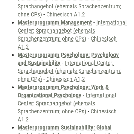
Sprachangebot (ehemals Sprachenzentrum;
ohne CPs)
-
Chinesisch A1.2
Masterprogramm Management
-
International
Center: Sprachangebot (ehemals
Sprachenzentrum; ohne CPs)
-
Chinesisch
A1.2
Masterprogramm Psychology: Psychology
and Sustainability
-
International Center:
Sprachangebot (ehemals Sprachenzentrum;
ohne CPs)
-
Chinesisch A1.2
Masterprogramm Psychology: Work &
Organizational Psychology
-
International
Center: Sprachangebot (ehemals
Sprachenzentrum; ohne CPs)
-
Chinesisch
A1.2
Masterprogramm Sustainability: Global