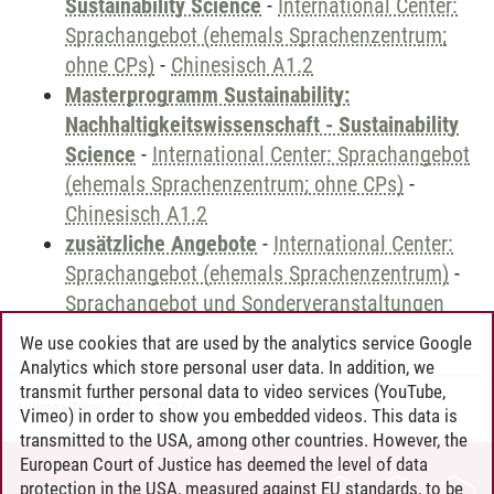
Sustainability Science
-
International Center:
Sprachangebot (ehemals Sprachenzentrum;
ohne CPs)
-
Chinesisch A1.2
Masterprogramm Sustainability:
Nachhaltigkeitswissenschaft - Sustainability
Science
-
International Center: Sprachangebot
(ehemals Sprachenzentrum; ohne CPs)
-
Chinesisch A1.2
zusätzliche Angebote
-
International Center:
Sprachangebot (ehemals Sprachenzentrum)
-
Sprachangebot und Sonderveranstaltungen
We use cookies that are used by the analytics service Google
Analytics which store personal user data. In addition, we
transmit further personal data to video services (YouTube,
Andreea Tribel
/
30.06.2024
Vimeo) in order to show you embedded videos. This data is
transmitted to the USA, among other countries. However, the
European Court of Justice has deemed the level of data
protection in the USA, measured against EU standards, to be
CONTACT