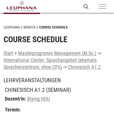
LEUPHANA
SERVICE
COURSE SCHEDULE
COURSE SCHEDULE
Start
>
Masterprogramm Management (M.Sc.)
->
International Center: Sprachangebot (ehemals
Sprachenzentrum; ohne CPs)
->
Chinesisch A1.2
LEHRVERANSTALTUNGEN
CHINESISCH A1.2
(SEMINAR)
Dozent/in:
Biying HOU
Termin: