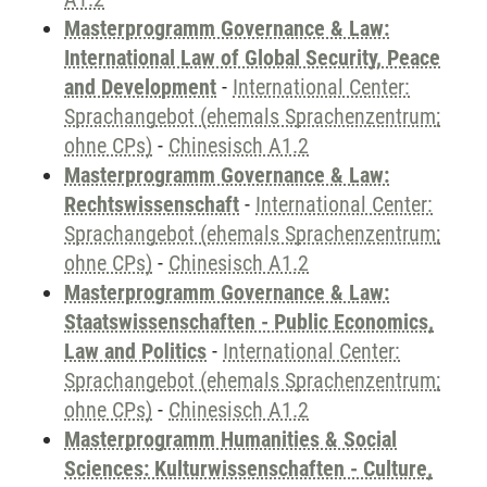
Masterprogramm Governance & Law:
International Law of Global Security, Peace
and Development
-
International Center:
Sprachangebot (ehemals Sprachenzentrum;
ohne CPs)
-
Chinesisch A1.2
Masterprogramm Governance & Law:
Rechtswissenschaft
-
International Center:
Sprachangebot (ehemals Sprachenzentrum;
ohne CPs)
-
Chinesisch A1.2
Masterprogramm Governance & Law:
Staatswissenschaften - Public Economics,
Law and Politics
-
International Center:
Sprachangebot (ehemals Sprachenzentrum;
ohne CPs)
-
Chinesisch A1.2
Masterprogramm Humanities & Social
Sciences: Kulturwissenschaften - Culture,