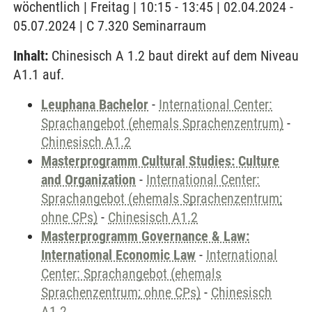
wöchentlich | Freitag | 10:15 - 13:45 | 02.04.2024 -
05.07.2024 | C 7.320 Seminarraum
Inhalt:
Chinesisch A 1.2 baut direkt auf dem Niveau
A1.1 auf.
Leuphana Bachelor
-
International Center:
Sprachangebot (ehemals Sprachenzentrum)
-
Chinesisch A1.2
Masterprogramm Cultural Studies: Culture
and Organization
-
International Center:
Sprachangebot (ehemals Sprachenzentrum;
ohne CPs)
-
Chinesisch A1.2
Masterprogramm Governance & Law:
International Economic Law
-
International
Center: Sprachangebot (ehemals
Sprachenzentrum; ohne CPs)
-
Chinesisch
A1.2