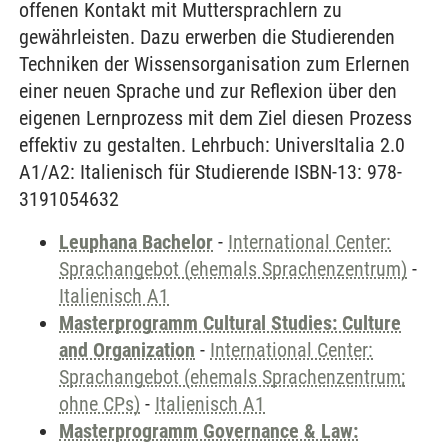
offenen Kontakt mit Muttersprachlern zu
gewährleisten. Dazu erwerben die Studierenden
Techniken der Wissensorganisation zum Erlernen
einer neuen Sprache und zur Reflexion über den
eigenen Lernprozess mit dem Ziel diesen Prozess
effektiv zu gestalten. Lehrbuch: UniversItalia 2.0
A1/A2: Italienisch für Studierende ISBN-13: 978-
3191054632
Leuphana Bachelor
-
International Center:
Sprachangebot (ehemals Sprachenzentrum)
-
Italienisch A1
Masterprogramm Cultural Studies: Culture
and Organization
-
International Center:
Sprachangebot (ehemals Sprachenzentrum;
ohne CPs)
-
Italienisch A1
Masterprogramm Governance & Law: