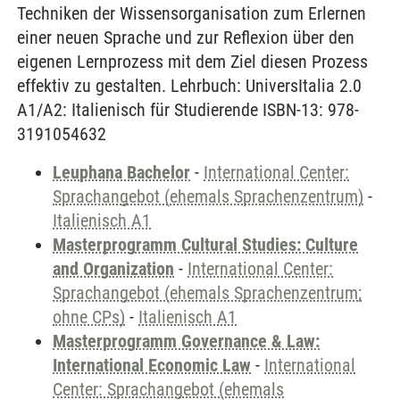
Techniken der Wissensorganisation zum Erlernen
einer neuen Sprache und zur Reflexion über den
eigenen Lernprozess mit dem Ziel diesen Prozess
effektiv zu gestalten. Lehrbuch: UniversItalia 2.0
A1/A2: Italienisch für Studierende ISBN-13: 978-
3191054632
Leuphana Bachelor
-
International Center:
Sprachangebot (ehemals Sprachenzentrum)
-
Italienisch A1
Masterprogramm Cultural Studies: Culture
and Organization
-
International Center:
Sprachangebot (ehemals Sprachenzentrum;
ohne CPs)
-
Italienisch A1
Masterprogramm Governance & Law:
International Economic Law
-
International
Center: Sprachangebot (ehemals