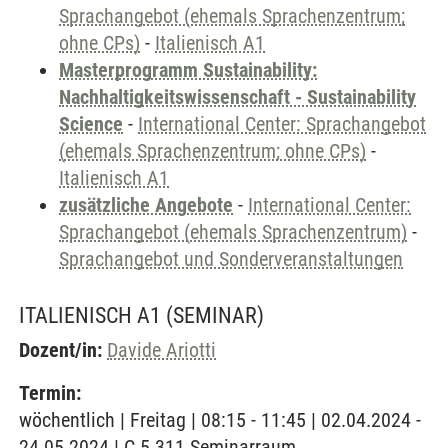
Sprachangebot (ehemals Sprachenzentrum;
ohne CPs)
-
Italienisch A1
Masterprogramm Sustainability:
Nachhaltigkeitswissenschaft - Sustainability
Science
-
International Center: Sprachangebot
(ehemals Sprachenzentrum; ohne CPs)
-
Italienisch A1
zusätzliche Angebote
-
International Center:
Sprachangebot (ehemals Sprachenzentrum)
-
Sprachangebot und Sonderveranstaltungen
ITALIENISCH A1
(SEMINAR)
Dozent/in:
Davide Ariotti
Termin:
wöchentlich | Freitag | 08:15 - 11:45 | 02.04.2024 -
24.05.2024 | C 5.311 Seminarraum