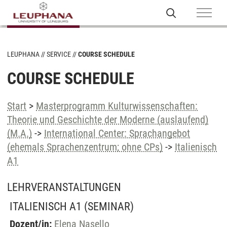
LEUPHANA
SERVICE
COURSE SCHEDULE
COURSE SCHEDULE
Start
>
Masterprogramm Kulturwissenschaften:
Theorie und Geschichte der Moderne (auslaufend)
(M.A.)
->
International Center: Sprachangebot
(ehemals Sprachenzentrum; ohne CPs)
->
Italienisch
A1
LEHRVERANSTALTUNGEN
ITALIENISCH A1
(SEMINAR)
Dozent/in:
Elena Nasello