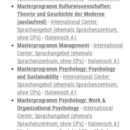
Masterprogramm Kulturwissenschaften:
Theorie und Geschichte der Moderne
(auslaufend)
-
International Center:
Sprachangebot (ehemals Sprachenzentrum;
ohne CPs)
-
Italienisch A1
Masterprogramm Management
-
International
Center: Sprachangebot (ehemals
Sprachenzentrum; ohne CPs)
-
Italienisch A1
Masterprogramm Psychology: Psychology
and Sustainability
-
International Center:
Sprachangebot (ehemals Sprachenzentrum;
ohne CPs)
-
Italienisch A1
Masterprogramm Psychology: Work &
Organizational Psychology
-
International
Center: Sprachangebot (ehemals
Sprachenzentrum; ohne CPs)
-
Italienisch A1