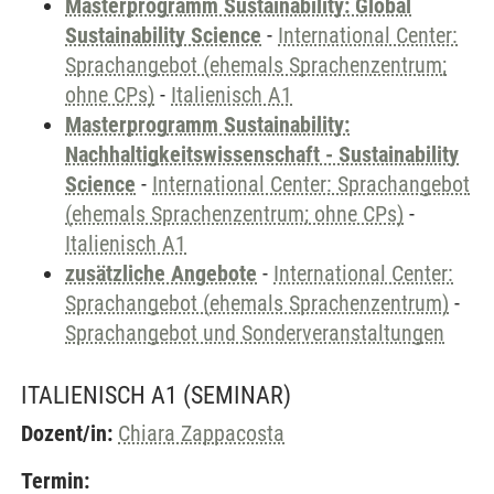
Masterprogramm Sustainability: Global
Sustainability Science
-
International Center:
Sprachangebot (ehemals Sprachenzentrum;
ohne CPs)
-
Italienisch A1
Masterprogramm Sustainability:
Nachhaltigkeitswissenschaft - Sustainability
Science
-
International Center: Sprachangebot
(ehemals Sprachenzentrum; ohne CPs)
-
Italienisch A1
zusätzliche Angebote
-
International Center:
Sprachangebot (ehemals Sprachenzentrum)
-
Sprachangebot und Sonderveranstaltungen
ITALIENISCH A1
(SEMINAR)
Dozent/in:
Chiara Zappacosta
Termin: