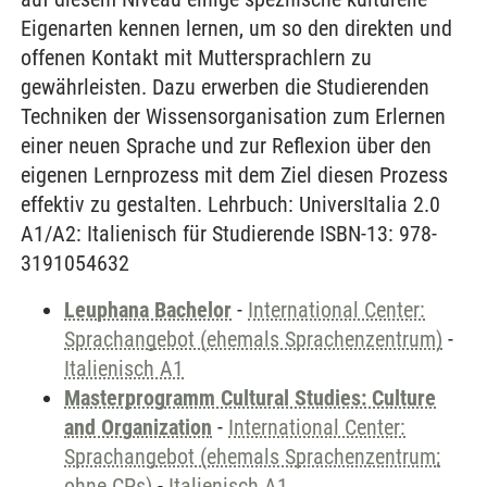
Eigenarten kennen lernen, um so den direkten und
offenen Kontakt mit Muttersprachlern zu
gewährleisten. Dazu erwerben die Studierenden
Techniken der Wissensorganisation zum Erlernen
einer neuen Sprache und zur Reflexion über den
eigenen Lernprozess mit dem Ziel diesen Prozess
effektiv zu gestalten. Lehrbuch: UniversItalia 2.0
A1/A2: Italienisch für Studierende ISBN-13: 978-
3191054632
Leuphana Bachelor
-
International Center:
Sprachangebot (ehemals Sprachenzentrum)
-
Italienisch A1
Masterprogramm Cultural Studies: Culture
and Organization
-
International Center:
Sprachangebot (ehemals Sprachenzentrum;
ohne CPs)
-
Italienisch A1