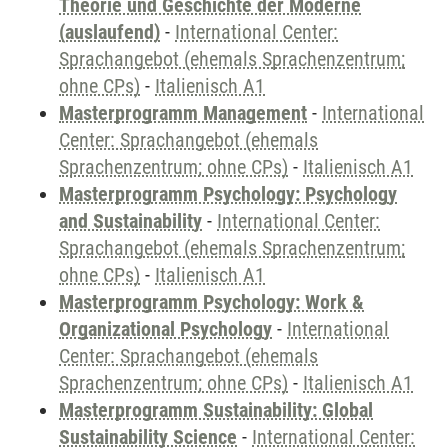
Theorie und Geschichte der Moderne
(auslaufend)
-
International Center:
Sprachangebot (ehemals Sprachenzentrum;
ohne CPs)
-
Italienisch A1
Masterprogramm Management
-
International
Center: Sprachangebot (ehemals
Sprachenzentrum; ohne CPs)
-
Italienisch A1
Masterprogramm Psychology: Psychology
and Sustainability
-
International Center:
Sprachangebot (ehemals Sprachenzentrum;
ohne CPs)
-
Italienisch A1
Masterprogramm Psychology: Work &
Organizational Psychology
-
International
Center: Sprachangebot (ehemals
Sprachenzentrum; ohne CPs)
-
Italienisch A1
Masterprogramm Sustainability: Global
Sustainability Science
-
International Center: