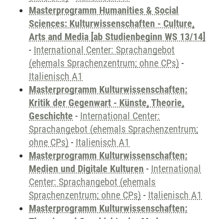
Masterprogramm Humanities & Social
Sciences: Kulturwissenschaften - Culture,
Arts and Media [ab Studienbeginn WS 13/14]
-
International Center: Sprachangebot
(ehemals Sprachenzentrum; ohne CPs)
-
Italienisch A1
Masterprogramm Kulturwissenschaften:
Kritik der Gegenwart - Künste, Theorie,
Geschichte
-
International Center:
Sprachangebot (ehemals Sprachenzentrum;
ohne CPs)
-
Italienisch A1
Masterprogramm Kulturwissenschaften:
Medien und Digitale Kulturen
-
International
Center: Sprachangebot (ehemals
Sprachenzentrum; ohne CPs)
-
Italienisch A1
Masterprogramm Kulturwissenschaften: