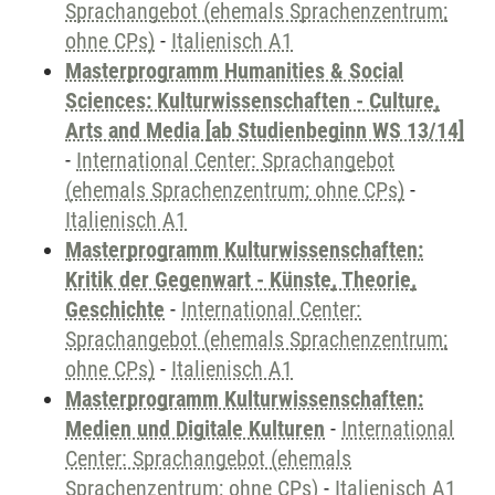
Sprachangebot (ehemals Sprachenzentrum;
ohne CPs)
-
Italienisch A1
Masterprogramm Humanities & Social
Sciences: Kulturwissenschaften - Culture,
Arts and Media [ab Studienbeginn WS 13/14]
-
International Center: Sprachangebot
(ehemals Sprachenzentrum; ohne CPs)
-
Italienisch A1
Masterprogramm Kulturwissenschaften:
Kritik der Gegenwart - Künste, Theorie,
Geschichte
-
International Center:
Sprachangebot (ehemals Sprachenzentrum;
ohne CPs)
-
Italienisch A1
Masterprogramm Kulturwissenschaften:
Medien und Digitale Kulturen
-
International
Center: Sprachangebot (ehemals
Sprachenzentrum; ohne CPs)
-
Italienisch A1