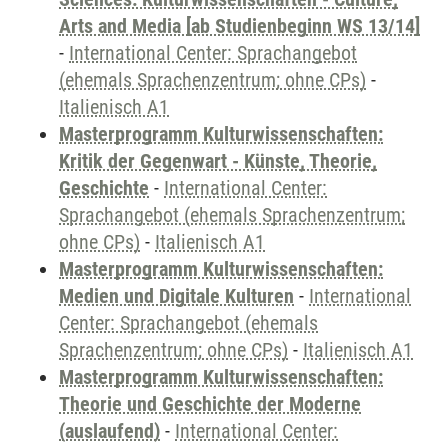
Arts and Media [ab Studienbeginn WS 13/14]
-
International Center: Sprachangebot
(ehemals Sprachenzentrum; ohne CPs)
-
Italienisch A1
Masterprogramm Kulturwissenschaften:
Kritik der Gegenwart - Künste, Theorie,
Geschichte
-
International Center:
Sprachangebot (ehemals Sprachenzentrum;
ohne CPs)
-
Italienisch A1
Masterprogramm Kulturwissenschaften:
Medien und Digitale Kulturen
-
International
Center: Sprachangebot (ehemals
Sprachenzentrum; ohne CPs)
-
Italienisch A1
Masterprogramm Kulturwissenschaften:
Theorie und Geschichte der Moderne
(auslaufend)
-
International Center: