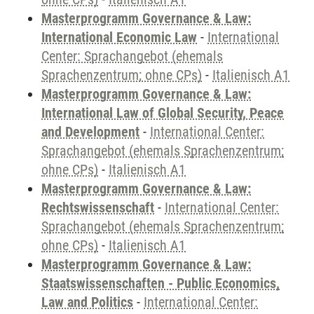
Masterprogramm Governance & Law:
International Economic Law
-
International
Center: Sprachangebot (ehemals
Sprachenzentrum; ohne CPs)
-
Italienisch A1
Masterprogramm Governance & Law:
International Law of Global Security, Peace
and Development
-
International Center:
Sprachangebot (ehemals Sprachenzentrum;
ohne CPs)
-
Italienisch A1
Masterprogramm Governance & Law:
Rechtswissenschaft
-
International Center:
Sprachangebot (ehemals Sprachenzentrum;
ohne CPs)
-
Italienisch A1
Masterprogramm Governance & Law:
Staatswissenschaften - Public Economics,
Law and Politics
-
International Center: