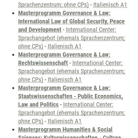
Sprachenzentrum; ohne CPs)
-
Italienisch A1
Masterprogramm Governance & Law:
International Law of Global Security, Peace
and Development
-
International Center:
Sprachangebot (ehemals Sprachenzentrum;
ohne CPs)
-
Italienisch A1
Masterprogramm Governance & Law:
Rechtswissenschaft
-
International Center:
Sprachangebot (ehemals Sprachenzentrum;
ohne CPs)
-
Italienisch A1
Masterprogramm Governance & Law:
Staatswissenschaften - Public Economics,
Law and Politics
-
International Center:
Sprachangebot (ehemals Sprachenzentrum;
ohne CPs)
-
Italienisch A1
Masterprogramm Humanities & Social
Sciences: Kulturwissenschaften - Culture,