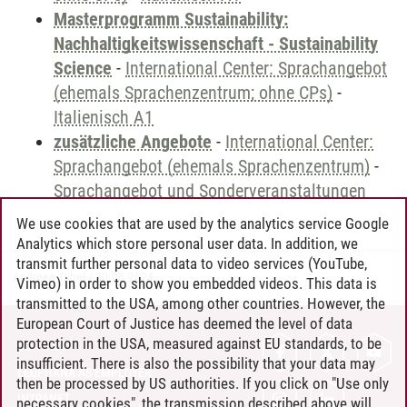
Masterprogramm Sustainability:
Nachhaltigkeitswissenschaft - Sustainability
Science
-
International Center: Sprachangebot
(ehemals Sprachenzentrum; ohne CPs)
-
Italienisch A1
zusätzliche Angebote
-
International Center:
Sprachangebot (ehemals Sprachenzentrum)
-
Sprachangebot und Sonderveranstaltungen
We use cookies that are used by the analytics service Google
Analytics which store personal user data. In addition, we
transmit further personal data to video services (YouTube,
Andreea Tribel
/
30.06.2024
Vimeo) in order to show you embedded videos. This data is
transmitted to the USA, among other countries. However, the
European Court of Justice has deemed the level of data
protection in the USA, measured against EU standards, to be
CONTACT
insufficient. There is also the possibility that your data may
LEUPHANA AS EMPLOYER
then be processed by US authorities. If you click on "Use only
INTRANET
necessary cookies", the transmission described above will