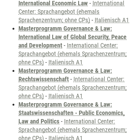
International Economic Law
-
International
Center: Sprachangebot (ehemals
Sprachenzentrum; ohne CPs)
-
Italienisch A1
Masterprogramm Governance & Law:
International Law of Global Security, Peace
and Development
-
International Center:
Sprachangebot (ehemals Sprachenzentrum;
ohne CPs)
-
Italienisch A1
Masterprogramm Governance & Law:
Rechtswissenschaft
-
International Center:
Sprachangebot (ehemals Sprachenzentrum;
ohne CPs)
-
Italienisch A1
Masterprogramm Governance & Law:
Staatswissenschaften - Public Economics,
Law and Politics
-
International Center:
Sprachangebot (ehemals Sprachenzentrum;
ohne CPs)
-
Italienisch A1