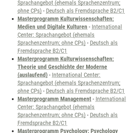
Sprachangebot (ehemals Sprachenzentrum;
ohne CPs)
-
Deutsch als Fremdsprache B2/C1
Masterprogramm Kulturwissenschaften:
Medien und Digitale Kulturen
-
International
Center: Sprachangebot (ehemals
Sprachenzentrum; ohne CPs)
-
Deutsch als
Fremdsprache B2/C1
Masterprogramm Kulturwissenschaften:
Theorie und Geschichte der Moderne
(auslaufend)
-
International Center:
Sprachangebot (ehemals Sprachenzentrum;
ohne CPs)
-
Deutsch als Fremdsprache B2/C1
Masterprogramm Management
-
International
Center: Sprachangebot (ehemals
Sprachenzentrum; ohne CPs)
-
Deutsch als
Fremdsprache B2/C1
Masterprogramm Psychology: Psychology