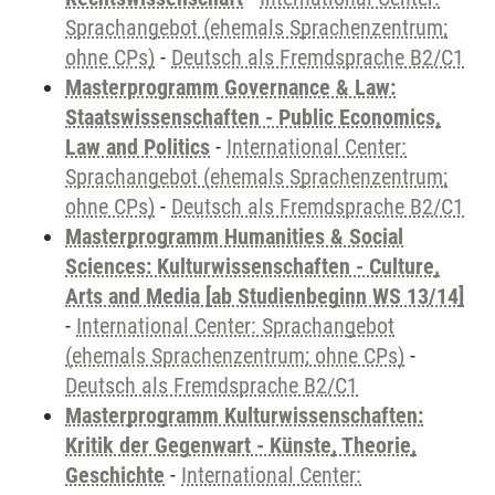
Sprachangebot (ehemals Sprachenzentrum;
ohne CPs)
-
Deutsch als Fremdsprache B2/C1
Masterprogramm Governance & Law:
Staatswissenschaften - Public Economics,
Law and Politics
-
International Center:
Sprachangebot (ehemals Sprachenzentrum;
ohne CPs)
-
Deutsch als Fremdsprache B2/C1
Masterprogramm Humanities & Social
Sciences: Kulturwissenschaften - Culture,
Arts and Media [ab Studienbeginn WS 13/14]
-
International Center: Sprachangebot
(ehemals Sprachenzentrum; ohne CPs)
-
Deutsch als Fremdsprache B2/C1
Masterprogramm Kulturwissenschaften:
Kritik der Gegenwart - Künste, Theorie,
Geschichte
-
International Center: