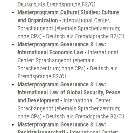
Deutsch als Fremdsprache B2/C1
Masterprogramm Cultural Studies: Culture
and Organization
-
International Center:
Sprachangebot (ehemals Sprachenzentrum;
ohne CPs)
-
Deutsch als Fremdsprache B2/C1
Masterprogramm Governance & Law:
International Economic Law
-
International
Center: Sprachangebot (ehemals
Sprachenzentrum; ohne CPs)
-
Deutsch als
Fremdsprache B2/C1
Masterprogramm Governance & Law:
International Law of Global Security, Peace
and Development
-
International Center:
Sprachangebot (ehemals Sprachenzentrum;
ohne CPs)
-
Deutsch als Fremdsprache B2/C1
Masterprogramm Governance & Law:
Rechtswissenschaft
-
International Center: