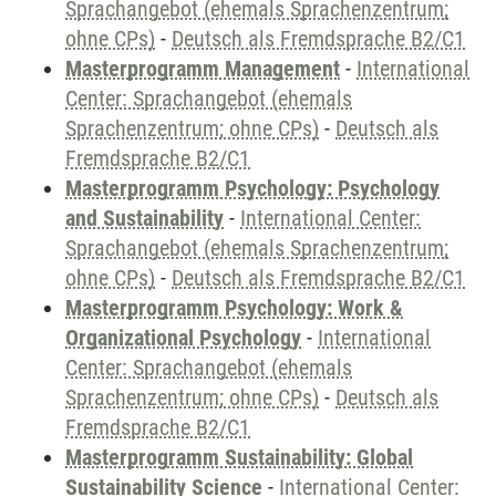
Sprachangebot (ehemals Sprachenzentrum;
ohne CPs)
-
Deutsch als Fremdsprache B2/C1
Masterprogramm Management
-
International
Center: Sprachangebot (ehemals
Sprachenzentrum; ohne CPs)
-
Deutsch als
Fremdsprache B2/C1
Masterprogramm Psychology: Psychology
and Sustainability
-
International Center:
Sprachangebot (ehemals Sprachenzentrum;
ohne CPs)
-
Deutsch als Fremdsprache B2/C1
Masterprogramm Psychology: Work &
Organizational Psychology
-
International
Center: Sprachangebot (ehemals
Sprachenzentrum; ohne CPs)
-
Deutsch als
Fremdsprache B2/C1
Masterprogramm Sustainability: Global
Sustainability Science
-
International Center: