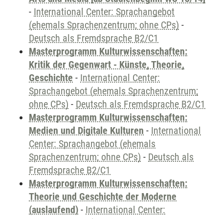
-
International Center: Sprachangebot
(ehemals Sprachenzentrum; ohne CPs)
-
Deutsch als Fremdsprache B2/C1
Masterprogramm Kulturwissenschaften:
Kritik der Gegenwart - Künste, Theorie,
Geschichte
-
International Center:
Sprachangebot (ehemals Sprachenzentrum;
ohne CPs)
-
Deutsch als Fremdsprache B2/C1
Masterprogramm Kulturwissenschaften:
Medien und Digitale Kulturen
-
International
Center: Sprachangebot (ehemals
Sprachenzentrum; ohne CPs)
-
Deutsch als
Fremdsprache B2/C1
Masterprogramm Kulturwissenschaften:
Theorie und Geschichte der Moderne
(auslaufend)
-
International Center: