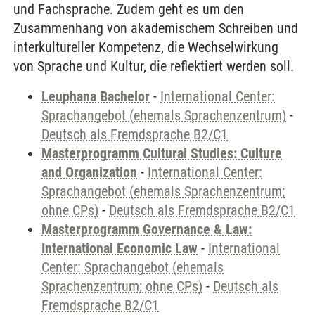
und Fachsprache. Zudem geht es um den
Zusammenhang von akademischem Schreiben und
interkultureller Kompetenz, die Wechselwirkung
von Sprache und Kultur, die reflektiert werden soll.
Leuphana Bachelor
-
International Center:
Sprachangebot (ehemals Sprachenzentrum)
-
Deutsch als Fremdsprache B2/C1
Masterprogramm Cultural Studies: Culture
and Organization
-
International Center:
Sprachangebot (ehemals Sprachenzentrum;
ohne CPs)
-
Deutsch als Fremdsprache B2/C1
Masterprogramm Governance & Law:
International Economic Law
-
International
Center: Sprachangebot (ehemals
Sprachenzentrum; ohne CPs)
-
Deutsch als
Fremdsprache B2/C1