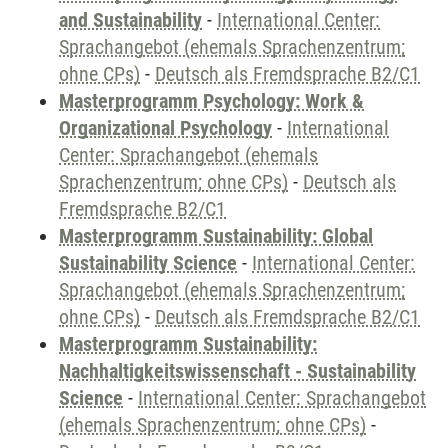
and Sustainability
-
International Center:
Sprachangebot (ehemals Sprachenzentrum;
ohne CPs)
-
Deutsch als Fremdsprache B2/C1
Masterprogramm Psychology: Work &
Organizational Psychology
-
International
Center: Sprachangebot (ehemals
Sprachenzentrum; ohne CPs)
-
Deutsch als
Fremdsprache B2/C1
Masterprogramm Sustainability: Global
Sustainability Science
-
International Center:
Sprachangebot (ehemals Sprachenzentrum;
ohne CPs)
-
Deutsch als Fremdsprache B2/C1
Masterprogramm Sustainability:
Nachhaltigkeitswissenschaft - Sustainability
Science
-
International Center: Sprachangebot
(ehemals Sprachenzentrum; ohne CPs)
-