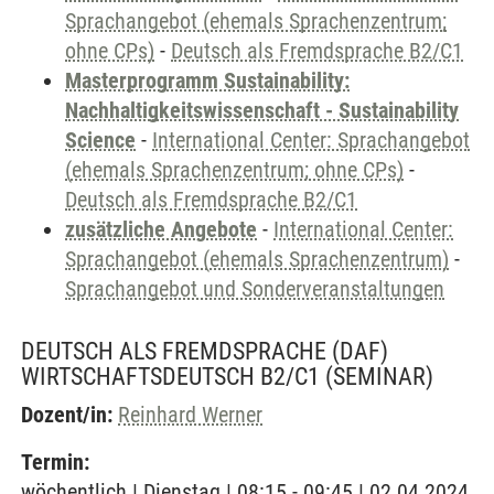
Sprachangebot (ehemals Sprachenzentrum;
ohne CPs)
-
Deutsch als Fremdsprache B2/C1
Masterprogramm Sustainability:
Nachhaltigkeitswissenschaft - Sustainability
Science
-
International Center: Sprachangebot
(ehemals Sprachenzentrum; ohne CPs)
-
Deutsch als Fremdsprache B2/C1
zusätzliche Angebote
-
International Center:
Sprachangebot (ehemals Sprachenzentrum)
-
Sprachangebot und Sonderveranstaltungen
DEUTSCH ALS FREMDSPRACHE (DAF)
WIRTSCHAFTSDEUTSCH B2/C1
(SEMINAR)
Dozent/in:
Reinhard Werner
Termin:
wöchentlich | Dienstag | 08:15 - 09:45 | 02.04.2024