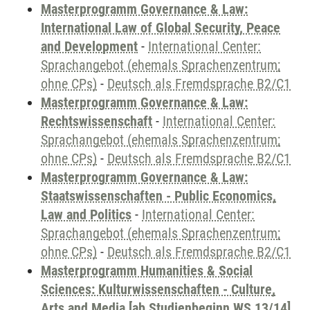
Masterprogramm Governance & Law:
International Law of Global Security, Peace
and Development
-
International Center:
Sprachangebot (ehemals Sprachenzentrum;
ohne CPs)
-
Deutsch als Fremdsprache B2/C1
Masterprogramm Governance & Law:
Rechtswissenschaft
-
International Center:
Sprachangebot (ehemals Sprachenzentrum;
ohne CPs)
-
Deutsch als Fremdsprache B2/C1
Masterprogramm Governance & Law:
Staatswissenschaften - Public Economics,
Law and Politics
-
International Center:
Sprachangebot (ehemals Sprachenzentrum;
ohne CPs)
-
Deutsch als Fremdsprache B2/C1
Masterprogramm Humanities & Social
Sciences: Kulturwissenschaften - Culture,
Arts and Media [ab Studienbeginn WS 13/14]