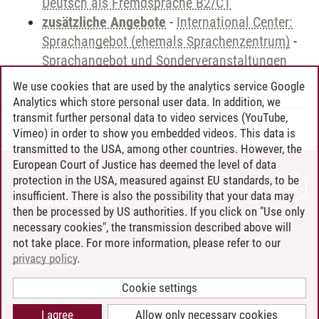
Deutsch als Fremdsprache B2/C1
zusätzliche Angebote
-
International Center:
Sprachangebot (ehemals Sprachenzentrum)
-
Sprachangebot und Sonderveranstaltungen
We use cookies that are used by the analytics service Google
Analytics which store personal user data. In addition, we
transmit further personal data to video services (YouTube,
Andreea Tribel
/
30.06.2024
Vimeo) in order to show you embedded videos. This data is
transmitted to the USA, among other countries. However, the
European Court of Justice has deemed the level of data
protection in the USA, measured against EU standards, to be
CONTACT
insufficient. There is also the possibility that your data may
LEUPHANA AS EMPLOYER
then be processed by US authorities. If you click on "Use only
INTRANET
necessary cookies", the transmission described above will
not take place. For more information, please refer to our
SITE NOTICE
privacy policy
.
PRIVACY POLICY
ACCESSIBILITY
Cookie settings
COOKIE SETTINGS
I agree
Allow only necessary cookies