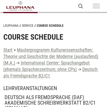
LEUPHANA
SERVICE
COURSE SCHEDULE
COURSE SCHEDULE
Start
>
Masterprogramm Kulturwissenschaften:
Theorie und Geschichte der Moderne (auslaufend)
(M.A.)
->
International Center: Sprachangebot
(ehemals Sprachenzentrum; ohne CPs)
->
Deutsch
als Fremdsprache B2/C1
LEHRVERANSTALTUNGEN
DEUTSCH ALS FREMDSPRACHE (DAF)
AKADEMISCHE SCHREIBWERKSTATT B2/C1