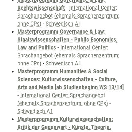
Rechtswissenschaft
-
International Center:
Sprachangebot (ehemals Sprachenzentrum;
ohne CPs)
-
Schwedisch A1
Masterprogramm Governance & Law:
Staatswissenschaften - Public Economics,
Law and Politics
-
International Center:
Sprachangebot (ehemals Sprachenzentrum;
ohne CPs)
-
Schwedisch A1
Masterprogramm Humanities & Social
Sciences: Kulturwissenschaften - Culture,
Arts and Media [ab Studienbeginn WS 13/14]
-
International Center: Sprachangebot
(ehemals Sprachenzentrum; ohne CPs)
-
Schwedisch A1
Masterprogramm Kulturwissenschaften:
Kritik der Gegenwart - Künste, Theorie,