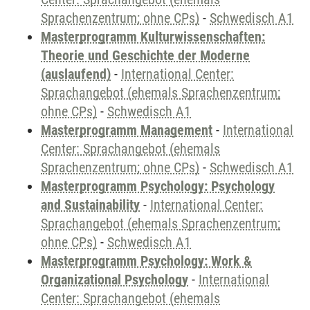
Sprachenzentrum; ohne CPs)
-
Schwedisch A1
Masterprogramm Kulturwissenschaften:
Theorie und Geschichte der Moderne
(auslaufend)
-
International Center:
Sprachangebot (ehemals Sprachenzentrum;
ohne CPs)
-
Schwedisch A1
Masterprogramm Management
-
International
Center: Sprachangebot (ehemals
Sprachenzentrum; ohne CPs)
-
Schwedisch A1
Masterprogramm Psychology: Psychology
and Sustainability
-
International Center:
Sprachangebot (ehemals Sprachenzentrum;
ohne CPs)
-
Schwedisch A1
Masterprogramm Psychology: Work &
Organizational Psychology
-
International
Center: Sprachangebot (ehemals