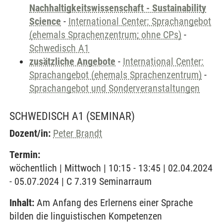
Nachhaltigkeitswissenschaft - Sustainability
Science
-
International Center: Sprachangebot
(ehemals Sprachenzentrum; ohne CPs)
-
Schwedisch A1
zusätzliche Angebote
-
International Center:
Sprachangebot (ehemals Sprachenzentrum)
-
Sprachangebot und Sonderveranstaltungen
SCHWEDISCH A1
(SEMINAR)
Dozent/in:
Peter Brandt
Termin:
wöchentlich | Mittwoch | 10:15 - 13:45 | 02.04.2024
- 05.07.2024 | C 7.319 Seminarraum
Inhalt:
Am Anfang des Erlernens einer Sprache
bilden die linguistischen Kompetenzen