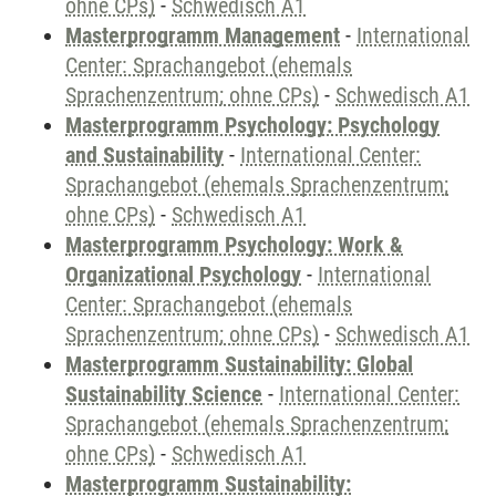
ohne CPs)
-
Schwedisch A1
Masterprogramm Management
-
International
Center: Sprachangebot (ehemals
Sprachenzentrum; ohne CPs)
-
Schwedisch A1
Masterprogramm Psychology: Psychology
and Sustainability
-
International Center:
Sprachangebot (ehemals Sprachenzentrum;
ohne CPs)
-
Schwedisch A1
Masterprogramm Psychology: Work &
Organizational Psychology
-
International
Center: Sprachangebot (ehemals
Sprachenzentrum; ohne CPs)
-
Schwedisch A1
Masterprogramm Sustainability: Global
Sustainability Science
-
International Center:
Sprachangebot (ehemals Sprachenzentrum;
ohne CPs)
-
Schwedisch A1
Masterprogramm Sustainability: