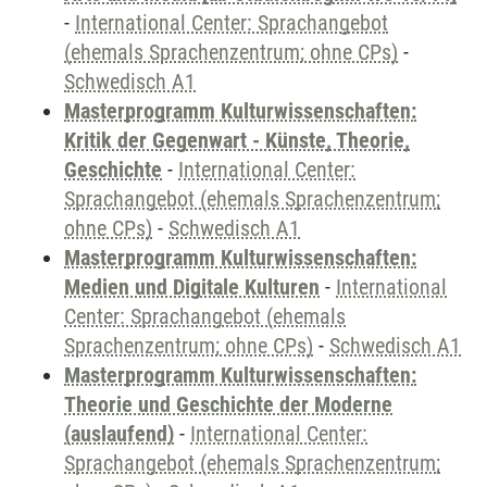
-
International Center: Sprachangebot
(ehemals Sprachenzentrum; ohne CPs)
-
Schwedisch A1
Masterprogramm Kulturwissenschaften:
Kritik der Gegenwart - Künste, Theorie,
Geschichte
-
International Center:
Sprachangebot (ehemals Sprachenzentrum;
ohne CPs)
-
Schwedisch A1
Masterprogramm Kulturwissenschaften:
Medien und Digitale Kulturen
-
International
Center: Sprachangebot (ehemals
Sprachenzentrum; ohne CPs)
-
Schwedisch A1
Masterprogramm Kulturwissenschaften:
Theorie und Geschichte der Moderne
(auslaufend)
-
International Center:
Sprachangebot (ehemals Sprachenzentrum;