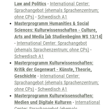
Law and Politics
-
International Center:
Sprachangebot (ehemals Sprachenzentrum;
ohne CPs)
-
Schwedisch A1
Masterprogramm Humanities & Social
Sciences: Kulturwissenschaften - Culture,
Arts and Media [ab Studienbeginn WS 13/14]
-
International Center: Sprachangebot
(ehemals Sprachenzentrum; ohne CPs)
-
Schwedisch A1
Masterprogramm Kulturwissenschaften:
Kritik der Gegenwart - Künste, Theorie,
Geschichte
-
International Center:
Sprachangebot (ehemals Sprachenzentrum;
ohne CPs)
-
Schwedisch A1
Masterprogramm Kulturwissenschaften:
Medien und Digitale Kulturen
-
International
Center: Sprachangebot (ehemals