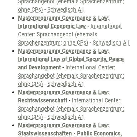
Sprachangebot (ehemals Sprachenzentrum;
ohne CPs)
-
Schwedisch A1
Masterprogramm Governance & Law:
International Economic Law
-
International
Center: Sprachangebot (ehemals
Sprachenzentrum; ohne CPs)
-
Schwedisch A1
Masterprogramm Governance & Law:
International Law of Global Security, Peace
and Development
-
International Center:
Sprachangebot (ehemals Sprachenzentrum;
ohne CPs)
-
Schwedisch A1
Masterprogramm Governance & Law:
Rechtswissenschaft
-
International Center:
Sprachangebot (ehemals Sprachenzentrum;
ohne CPs)
-
Schwedisch A1
Masterprogramm Governance & Law:
Staatswissenschaften - Public Economics,