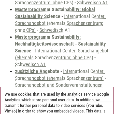
Sprachenzentrum; ohne CPs)
-
Schwedisch A1
Masterprogramm Sustainability: Global
Sustainability Science
-
International Center:
Sprachangebot (ehemals Sprachenzentrum;
ohne CPs)
-
Schwedisch A1
Masterprogramm Sustainability:
Nachhaltigkeitswissenschaft - Sustainability
Science
-
International Center: Sprachangebot
(ehemals Sprachenzentrum; ohne CPs)
-
Schwedisch A1
zusätzliche Angebote
-
International Center:
Sprachangebot (ehemals Sprachenzentrum)
-
Sprachangebot und Sonderveranstaltungen
We use cookies that are used by the analytics service Google
Analytics which store personal user data. In addition, we
transmit further personal data to video services (YouTube,
Andreea Tribel
/
30.06.2024
Vimeo) in order to show you embedded videos. This data is