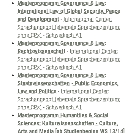
Masterprogramm Governance & Law:
International Law of Global Security, Peace
and Development
-
International Center:
Sprachangebot (ehemals Sprachenzentrum;
ohne CPs)
-
Schwedisch A1
Masterprogramm Governance & Law:
Rechtswissenschaft
-
International Center:
Sprachangebot (ehemals Sprachenzentrum;
ohne CPs)
-
Schwedisch A1
Masterprogramm Governance & Law:
Staatswissenschaften - Public Economics,
Law and Politics
-
International Center:
Sprachangebot (ehemals Sprachenzentrum;
ohne CPs)
-
Schwedisch A1
Masterprogramm Humanities & Social
Sciences: Kulturwissenschaften - Culture,
Arts and Media [ab Studienbeginn WS 13/14]