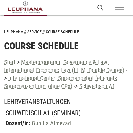
LEUPHANA
SERVICE
COURSE SCHEDULE
COURSE SCHEDULE
Start
>
Masterprogramm Governance & Law:
International Economic Law (LL.M. Double Degree)
-
>
International Center: Sprachangebot (ehemals
Sprachenzentrum; ohne CPs)
->
Schwedisch A1
LEHRVERANSTALTUNGEN
SCHWEDISCH A1
(SEMINAR)
Dozent/in:
Gunilla Almevad