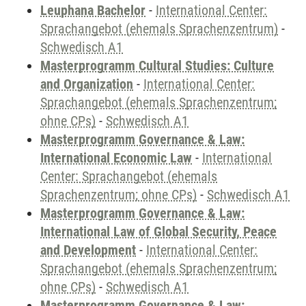
Leuphana Bachelor
-
International Center:
Sprachangebot (ehemals Sprachenzentrum)
-
Schwedisch A1
Masterprogramm Cultural Studies: Culture
and Organization
-
International Center:
Sprachangebot (ehemals Sprachenzentrum;
ohne CPs)
-
Schwedisch A1
Masterprogramm Governance & Law:
International Economic Law
-
International
Center: Sprachangebot (ehemals
Sprachenzentrum; ohne CPs)
-
Schwedisch A1
Masterprogramm Governance & Law:
International Law of Global Security, Peace
and Development
-
International Center:
Sprachangebot (ehemals Sprachenzentrum;
ohne CPs)
-
Schwedisch A1
Masterprogramm Governance & Law: