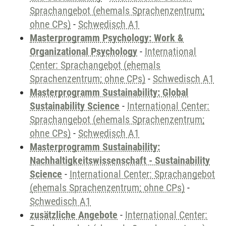
Sprachangebot (ehemals Sprachenzentrum;
ohne CPs)
-
Schwedisch A1
Masterprogramm Psychology: Work &
Organizational Psychology
-
International
Center: Sprachangebot (ehemals
Sprachenzentrum; ohne CPs)
-
Schwedisch A1
Masterprogramm Sustainability: Global
Sustainability Science
-
International Center:
Sprachangebot (ehemals Sprachenzentrum;
ohne CPs)
-
Schwedisch A1
Masterprogramm Sustainability:
Nachhaltigkeitswissenschaft - Sustainability
Science
-
International Center: Sprachangebot
(ehemals Sprachenzentrum; ohne CPs)
-
Schwedisch A1
zusätzliche Angebote
-
International Center: