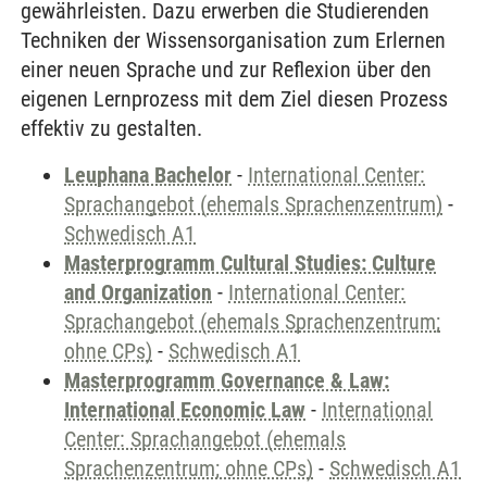
gewährleisten. Dazu erwerben die Studierenden
Techniken der Wissensorganisation zum Erlernen
einer neuen Sprache und zur Reflexion über den
eigenen Lernprozess mit dem Ziel diesen Prozess
effektiv zu gestalten.
Leuphana Bachelor
-
International Center:
Sprachangebot (ehemals Sprachenzentrum)
-
Schwedisch A1
Masterprogramm Cultural Studies: Culture
and Organization
-
International Center:
Sprachangebot (ehemals Sprachenzentrum;
ohne CPs)
-
Schwedisch A1
Masterprogramm Governance & Law:
International Economic Law
-
International
Center: Sprachangebot (ehemals
Sprachenzentrum; ohne CPs)
-
Schwedisch A1