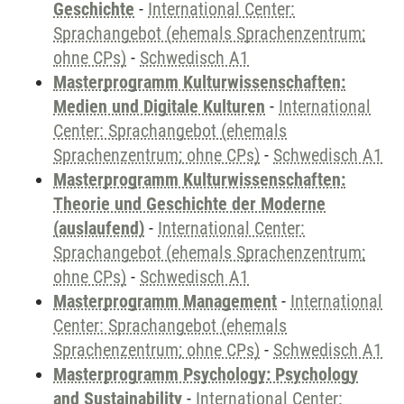
Geschichte
-
International Center:
Sprachangebot (ehemals Sprachenzentrum;
ohne CPs)
-
Schwedisch A1
Masterprogramm Kulturwissenschaften:
Medien und Digitale Kulturen
-
International
Center: Sprachangebot (ehemals
Sprachenzentrum; ohne CPs)
-
Schwedisch A1
Masterprogramm Kulturwissenschaften:
Theorie und Geschichte der Moderne
(auslaufend)
-
International Center:
Sprachangebot (ehemals Sprachenzentrum;
ohne CPs)
-
Schwedisch A1
Masterprogramm Management
-
International
Center: Sprachangebot (ehemals
Sprachenzentrum; ohne CPs)
-
Schwedisch A1
Masterprogramm Psychology: Psychology
and Sustainability
-
International Center: