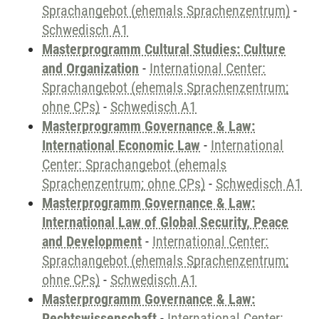
Sprachangebot (ehemals Sprachenzentrum)
-
Schwedisch A1
Masterprogramm Cultural Studies: Culture
and Organization
-
International Center:
Sprachangebot (ehemals Sprachenzentrum;
ohne CPs)
-
Schwedisch A1
Masterprogramm Governance & Law:
International Economic Law
-
International
Center: Sprachangebot (ehemals
Sprachenzentrum; ohne CPs)
-
Schwedisch A1
Masterprogramm Governance & Law:
International Law of Global Security, Peace
and Development
-
International Center:
Sprachangebot (ehemals Sprachenzentrum;
ohne CPs)
-
Schwedisch A1
Masterprogramm Governance & Law:
Rechtswissenschaft
-
International Center: