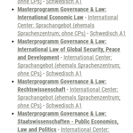
ohne CPs)
-
Schwedisch A1
Masterprogramm Governance & Law:
International Economic Law
-
International
Center: Sprachangebot (ehemals
Sprachenzentrum; ohne CPs)
-
Schwedisch A1
Masterprogramm Governance & Law:
International Law of Global Security, Peace
and Development
-
International Center:
Sprachangebot (ehemals Sprachenzentrum;
ohne CPs)
-
Schwedisch A1
Masterprogramm Governance & Law:
Rechtswissenschaft
-
International Center:
Sprachangebot (ehemals Sprachenzentrum;
ohne CPs)
-
Schwedisch A1
Masterprogramm Governance & Law:
Staatswissenschaften - Public Economics,
Law and Politics
-
International Center: