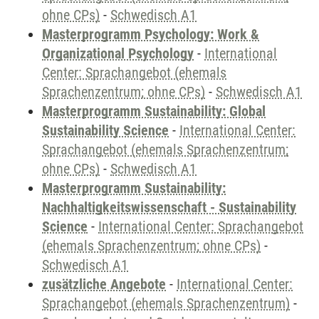
ohne CPs)
-
Schwedisch A1
Masterprogramm Psychology: Work &
Organizational Psychology
-
International
Center: Sprachangebot (ehemals
Sprachenzentrum; ohne CPs)
-
Schwedisch A1
Masterprogramm Sustainability: Global
Sustainability Science
-
International Center:
Sprachangebot (ehemals Sprachenzentrum;
ohne CPs)
-
Schwedisch A1
Masterprogramm Sustainability:
Nachhaltigkeitswissenschaft - Sustainability
Science
-
International Center: Sprachangebot
(ehemals Sprachenzentrum; ohne CPs)
-
Schwedisch A1
zusätzliche Angebote
-
International Center:
Sprachangebot (ehemals Sprachenzentrum)
-