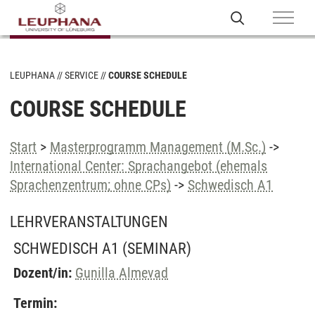
LEUPHANA
SERVICE
COURSE SCHEDULE
COURSE SCHEDULE
Start
>
Masterprogramm Management (M.Sc.)
->
International Center: Sprachangebot (ehemals
Sprachenzentrum; ohne CPs)
->
Schwedisch A1
LEHRVERANSTALTUNGEN
SCHWEDISCH A1
(SEMINAR)
Dozent/in:
Gunilla Almevad
Termin: