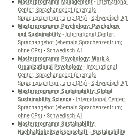
Masterprogramm Management
-
International
Center: Sprachangebot (ehemals
Sprachenzentrum; ohne CPs)
-
Schwedisch A1
Masterprogramm Psychology: Psychology
and Sustainability
-
International Center:
Sprachangebot (ehemals Sprachenzentrum;
ohne CPs)
-
Schwedisch A1
Masterprogramm Psychology: Work &
Organizational Psychology
-
International
Center: Sprachangebot (ehemals
Sprachenzentrum; ohne CPs)
-
Schwedisch A1
Masterprogramm Sustainability: Global
Sustainability Science
-
International Center:
Sprachangebot (ehemals Sprachenzentrum;
ohne CPs)
-
Schwedisch A1
Masterprogramm Sustainability:
Nachhaltigkeitswissenschaft - Sustainability