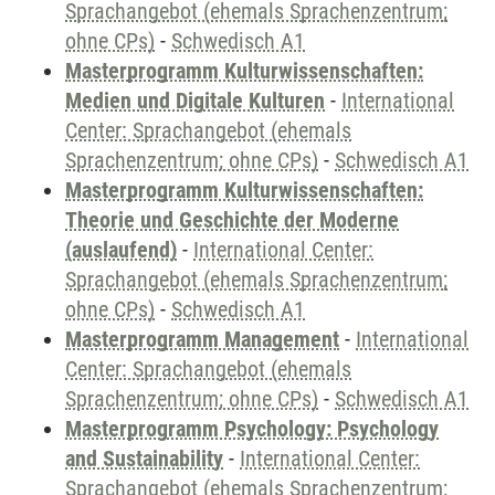
Sprachangebot (ehemals Sprachenzentrum;
ohne CPs)
-
Schwedisch A1
Masterprogramm Kulturwissenschaften:
Medien und Digitale Kulturen
-
International
Center: Sprachangebot (ehemals
Sprachenzentrum; ohne CPs)
-
Schwedisch A1
Masterprogramm Kulturwissenschaften:
Theorie und Geschichte der Moderne
(auslaufend)
-
International Center:
Sprachangebot (ehemals Sprachenzentrum;
ohne CPs)
-
Schwedisch A1
Masterprogramm Management
-
International
Center: Sprachangebot (ehemals
Sprachenzentrum; ohne CPs)
-
Schwedisch A1
Masterprogramm Psychology: Psychology
and Sustainability
-
International Center:
Sprachangebot (ehemals Sprachenzentrum;