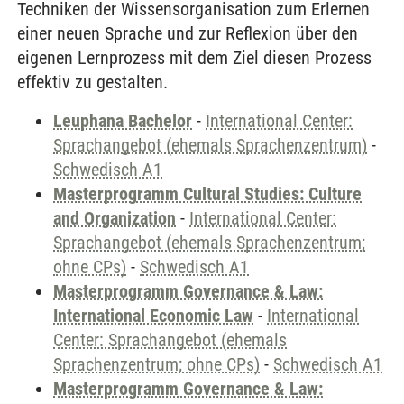
Techniken der Wissensorganisation zum Erlernen
einer neuen Sprache und zur Reflexion über den
eigenen Lernprozess mit dem Ziel diesen Prozess
effektiv zu gestalten.
Leuphana Bachelor
-
International Center:
Sprachangebot (ehemals Sprachenzentrum)
-
Schwedisch A1
Masterprogramm Cultural Studies: Culture
and Organization
-
International Center:
Sprachangebot (ehemals Sprachenzentrum;
ohne CPs)
-
Schwedisch A1
Masterprogramm Governance & Law:
International Economic Law
-
International
Center: Sprachangebot (ehemals
Sprachenzentrum; ohne CPs)
-
Schwedisch A1
Masterprogramm Governance & Law: