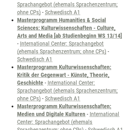
Sprachangebot (ehemals Sprachenzentrum;
ohne CPs)
-
Schwedisch A1
Masterprogramm Humanities & Social
Sciences: Kulturwissenschaften - Culture,
Arts and Media [ab Studienbeginn WS 13/14]
-
International Center: Sprachangebot
(ehemals Sprachenzentrum; ohne CPs)
-
Schwedisch A1
Masterprogramm Kulturwissenschaften:
Kritik der Gegenwart - Künste, Theorie,
Geschichte
-
International Center:
Sprachangebot (ehemals Sprachenzentrum;
ohne CPs)
-
Schwedisch A1
Masterprogramm Kulturwissenschaften:
Medien und Digitale Kulturen
-
International
Center: Sprachangebot (ehemals
Sprachenzentrum; ohne CPs)
-
Schwedisch A1