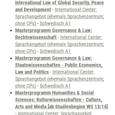
International Law of Global Security, Peace
and Development
-
International Center:
Sprachangebot (ehemals Sprachenzentrum;
ohne CPs)
-
Schwedisch A1
Masterprogramm Governance & Law:
Rechtswissenschaft
-
International Center:
Sprachangebot (ehemals Sprachenzentrum;
ohne CPs)
-
Schwedisch A1
Masterprogramm Governance & Law:
Staatswissenschaften - Public Economics,
Law and Politics
-
International Center:
Sprachangebot (ehemals Sprachenzentrum;
ohne CPs)
-
Schwedisch A1
Masterprogramm Humanities & Social
Sciences: Kulturwissenschaften - Culture,
Arts and Media [ab Studienbeginn WS 13/14]
-
International Center: Sprachangebot