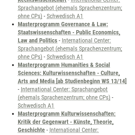
Sprachangebot (ehemals Sprachenzentrum;
ohne CPs)
-
Schwedisch A1
Masterprogramm Governance & Law:
Staatswissenschaften - Public Economics,
Law and Politics
-
International Center:
Sprachangebot (ehemals Sprachenzentrum;
ohne CPs)
-
Schwedisch A1
Masterprogramm Humanities & Social
Sciences: Kulturwissenschaften - Culture,
Arts and Media [ab Studienbeginn WS 13/14]
-
International Center: Sprachangebot
(ehemals Sprachenzentrum; ohne CPs)
-
Schwedisch A1
Masterprogramm Kulturwissenschaften:
Kritik der Gegenwart - Künste, Theorie,
Geschichte
-
International Center: