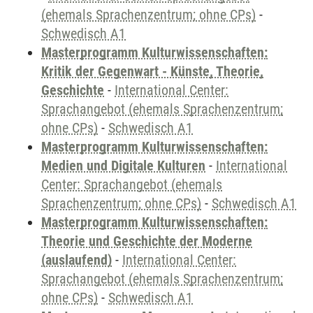
(ehemals Sprachenzentrum; ohne CPs)
-
Schwedisch A1
Masterprogramm Kulturwissenschaften:
Kritik der Gegenwart - Künste, Theorie,
Geschichte
-
International Center:
Sprachangebot (ehemals Sprachenzentrum;
ohne CPs)
-
Schwedisch A1
Masterprogramm Kulturwissenschaften:
Medien und Digitale Kulturen
-
International
Center: Sprachangebot (ehemals
Sprachenzentrum; ohne CPs)
-
Schwedisch A1
Masterprogramm Kulturwissenschaften:
Theorie und Geschichte der Moderne
(auslaufend)
-
International Center:
Sprachangebot (ehemals Sprachenzentrum;
ohne CPs)
-
Schwedisch A1