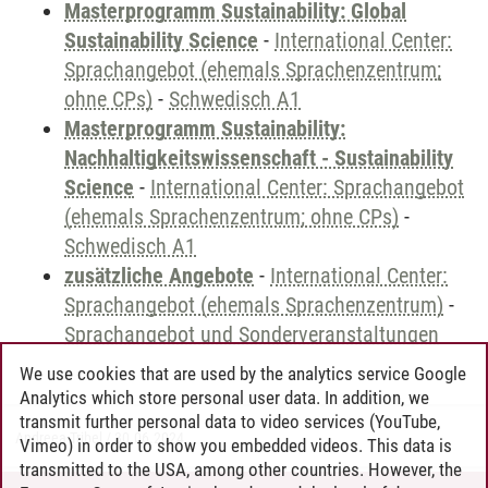
Masterprogramm Sustainability: Global
Sustainability Science
-
International Center:
Sprachangebot (ehemals Sprachenzentrum;
ohne CPs)
-
Schwedisch A1
Masterprogramm Sustainability:
Nachhaltigkeitswissenschaft - Sustainability
Science
-
International Center: Sprachangebot
(ehemals Sprachenzentrum; ohne CPs)
-
Schwedisch A1
zusätzliche Angebote
-
International Center:
Sprachangebot (ehemals Sprachenzentrum)
-
Sprachangebot und Sonderveranstaltungen
We use cookies that are used by the analytics service Google
Analytics which store personal user data. In addition, we
transmit further personal data to video services (YouTube,
Andreea Tribel
/
30.06.2024
Vimeo) in order to show you embedded videos. This data is
transmitted to the USA, among other countries. However, the