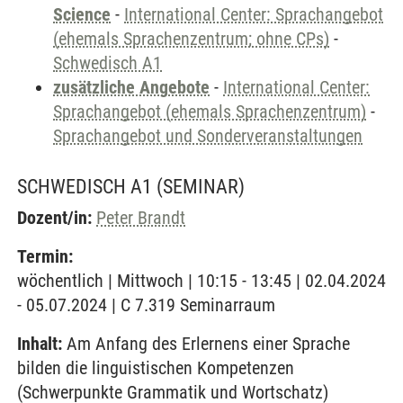
Science
-
International Center: Sprachangebot
(ehemals Sprachenzentrum; ohne CPs)
-
Schwedisch A1
zusätzliche Angebote
-
International Center:
Sprachangebot (ehemals Sprachenzentrum)
-
Sprachangebot und Sonderveranstaltungen
SCHWEDISCH A1
(SEMINAR)
Dozent/in:
Peter Brandt
Termin:
wöchentlich | Mittwoch | 10:15 - 13:45 | 02.04.2024
- 05.07.2024 | C 7.319 Seminarraum
Inhalt:
Am Anfang des Erlernens einer Sprache
bilden die linguistischen Kompetenzen
(Schwerpunkte Grammatik und Wortschatz)