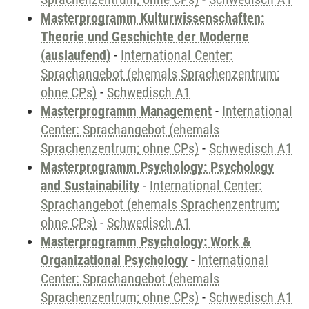
Masterprogramm Kulturwissenschaften:
Theorie und Geschichte der Moderne
(auslaufend)
-
International Center:
Sprachangebot (ehemals Sprachenzentrum;
ohne CPs)
-
Schwedisch A1
Masterprogramm Management
-
International
Center: Sprachangebot (ehemals
Sprachenzentrum; ohne CPs)
-
Schwedisch A1
Masterprogramm Psychology: Psychology
and Sustainability
-
International Center:
Sprachangebot (ehemals Sprachenzentrum;
ohne CPs)
-
Schwedisch A1
Masterprogramm Psychology: Work &
Organizational Psychology
-
International
Center: Sprachangebot (ehemals
Sprachenzentrum; ohne CPs)
-
Schwedisch A1