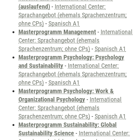
(auslaufend)
-
International Center:
Sprachangebot (ehemals Sprachenzentrum;
ohne CPs)
-
Spanisch A1
Masterprogramm Management
-
International
Center: Sprachangebot (ehemals
Sprachenzentrum; ohne CPs)
-
Spanisch A1
Masterprogramm Psychology: Psychology
and Sustainability
-
International Center:
Sprachangebot (ehemals Sprachenzentrum;
ohne CPs)
-
Spanisch A1
Masterprogramm Psychology: Work &
Organizational Psychology
-
International
Center: Sprachangebot (ehemals
Sprachenzentrum; ohne CPs)
-
Spanisch A1
Masterprogramm Sustainability: Global
Sustainability Science
-
International Center: