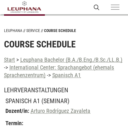
LEUPHANA
SERVICE
COURSE SCHEDULE
COURSE SCHEDULE
Start
>
Leuphana Bachelor (B.A./B.Eng./B.Sc./LL.B.)
->
International Center: Sprachangebot (ehemals
Sprachenzentrum)
->
Spanisch A1
LEHRVERANSTALTUNGEN
SPANISCH A1
(SEMINAR)
Dozent/in:
Arturo Rodríguez Zavaleta
Termin: