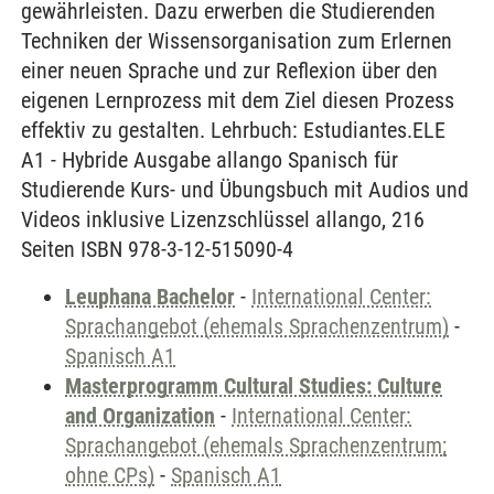
gewährleisten. Dazu erwerben die Studierenden
Techniken der Wissensorganisation zum Erlernen
einer neuen Sprache und zur Reflexion über den
eigenen Lernprozess mit dem Ziel diesen Prozess
effektiv zu gestalten. Lehrbuch: Estudiantes.ELE
A1 - Hybride Ausgabe allango Spanisch für
Studierende Kurs- und Übungsbuch mit Audios und
Videos inklusive Lizenzschlüssel allango, 216
Seiten ISBN 978-3-12-515090-4
Leuphana Bachelor
-
International Center:
Sprachangebot (ehemals Sprachenzentrum)
-
Spanisch A1
Masterprogramm Cultural Studies: Culture
and Organization
-
International Center:
Sprachangebot (ehemals Sprachenzentrum;
ohne CPs)
-
Spanisch A1