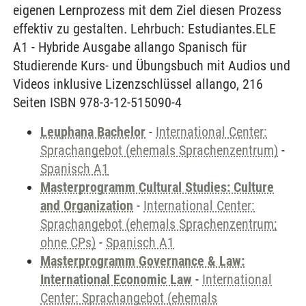
eigenen Lernprozess mit dem Ziel diesen Prozess
effektiv zu gestalten. Lehrbuch: Estudiantes.ELE
A1 - Hybride Ausgabe allango Spanisch für
Studierende Kurs- und Übungsbuch mit Audios und
Videos inklusive Lizenzschlüssel allango, 216
Seiten ISBN 978-3-12-515090-4
Leuphana Bachelor
-
International Center:
Sprachangebot (ehemals Sprachenzentrum)
-
Spanisch A1
Masterprogramm Cultural Studies: Culture
and Organization
-
International Center:
Sprachangebot (ehemals Sprachenzentrum;
ohne CPs)
-
Spanisch A1
Masterprogramm Governance & Law:
International Economic Law
-
International
Center: Sprachangebot (ehemals