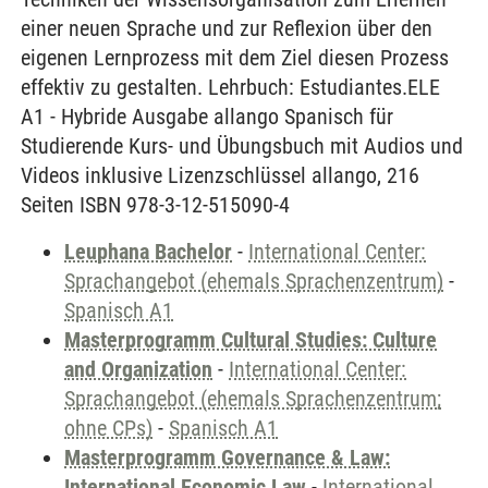
einer neuen Sprache und zur Reflexion über den
eigenen Lernprozess mit dem Ziel diesen Prozess
effektiv zu gestalten. Lehrbuch: Estudiantes.ELE
A1 - Hybride Ausgabe allango Spanisch für
Studierende Kurs- und Übungsbuch mit Audios und
Videos inklusive Lizenzschlüssel allango, 216
Seiten ISBN 978-3-12-515090-4
Leuphana Bachelor
-
International Center:
Sprachangebot (ehemals Sprachenzentrum)
-
Spanisch A1
Masterprogramm Cultural Studies: Culture
and Organization
-
International Center:
Sprachangebot (ehemals Sprachenzentrum;
ohne CPs)
-
Spanisch A1
Masterprogramm Governance & Law:
International Economic Law
-
International