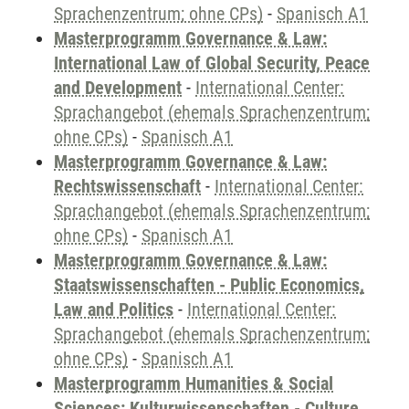
Sprachenzentrum; ohne CPs)
-
Spanisch A1
Masterprogramm Governance & Law:
International Law of Global Security, Peace
and Development
-
International Center:
Sprachangebot (ehemals Sprachenzentrum;
ohne CPs)
-
Spanisch A1
Masterprogramm Governance & Law:
Rechtswissenschaft
-
International Center:
Sprachangebot (ehemals Sprachenzentrum;
ohne CPs)
-
Spanisch A1
Masterprogramm Governance & Law:
Staatswissenschaften - Public Economics,
Law and Politics
-
International Center:
Sprachangebot (ehemals Sprachenzentrum;
ohne CPs)
-
Spanisch A1
Masterprogramm Humanities & Social
Sciences: Kulturwissenschaften - Culture,