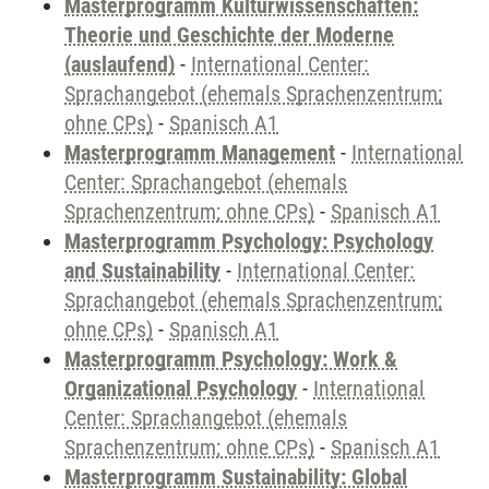
Masterprogramm Kulturwissenschaften:
Theorie und Geschichte der Moderne
(auslaufend)
-
International Center:
Sprachangebot (ehemals Sprachenzentrum;
ohne CPs)
-
Spanisch A1
Masterprogramm Management
-
International
Center: Sprachangebot (ehemals
Sprachenzentrum; ohne CPs)
-
Spanisch A1
Masterprogramm Psychology: Psychology
and Sustainability
-
International Center:
Sprachangebot (ehemals Sprachenzentrum;
ohne CPs)
-
Spanisch A1
Masterprogramm Psychology: Work &
Organizational Psychology
-
International
Center: Sprachangebot (ehemals
Sprachenzentrum; ohne CPs)
-
Spanisch A1
Masterprogramm Sustainability: Global