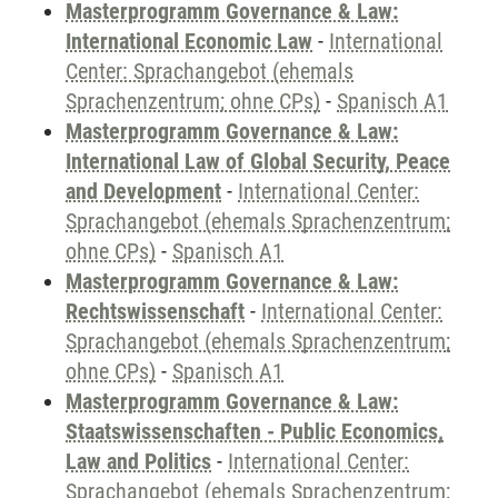
Masterprogramm Governance & Law:
International Economic Law
-
International
Center: Sprachangebot (ehemals
Sprachenzentrum; ohne CPs)
-
Spanisch A1
Masterprogramm Governance & Law:
International Law of Global Security, Peace
and Development
-
International Center:
Sprachangebot (ehemals Sprachenzentrum;
ohne CPs)
-
Spanisch A1
Masterprogramm Governance & Law:
Rechtswissenschaft
-
International Center:
Sprachangebot (ehemals Sprachenzentrum;
ohne CPs)
-
Spanisch A1
Masterprogramm Governance & Law:
Staatswissenschaften - Public Economics,
Law and Politics
-
International Center:
Sprachangebot (ehemals Sprachenzentrum;