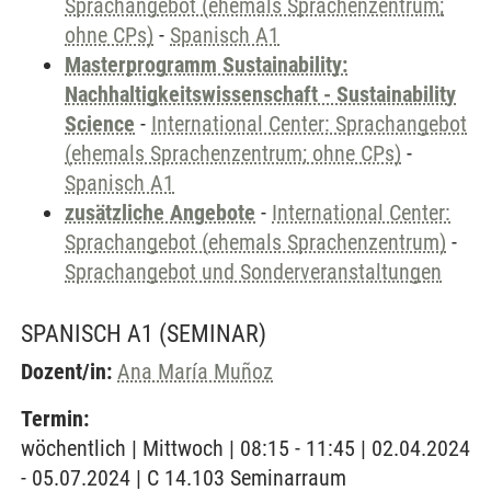
Sprachangebot (ehemals Sprachenzentrum;
ohne CPs)
-
Spanisch A1
Masterprogramm Sustainability:
Nachhaltigkeitswissenschaft - Sustainability
Science
-
International Center: Sprachangebot
(ehemals Sprachenzentrum; ohne CPs)
-
Spanisch A1
zusätzliche Angebote
-
International Center:
Sprachangebot (ehemals Sprachenzentrum)
-
Sprachangebot und Sonderveranstaltungen
SPANISCH A1
(SEMINAR)
Dozent/in:
Ana María Muñoz
Termin:
wöchentlich | Mittwoch | 08:15 - 11:45 | 02.04.2024
- 05.07.2024 | C 14.103 Seminarraum