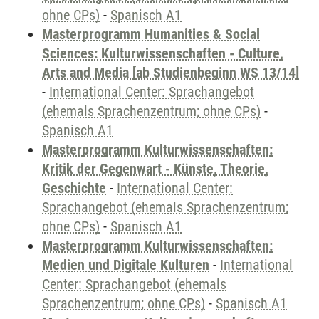
ohne CPs)
-
Spanisch A1
Masterprogramm Humanities & Social
Sciences: Kulturwissenschaften - Culture,
Arts and Media [ab Studienbeginn WS 13/14]
-
International Center: Sprachangebot
(ehemals Sprachenzentrum; ohne CPs)
-
Spanisch A1
Masterprogramm Kulturwissenschaften:
Kritik der Gegenwart - Künste, Theorie,
Geschichte
-
International Center:
Sprachangebot (ehemals Sprachenzentrum;
ohne CPs)
-
Spanisch A1
Masterprogramm Kulturwissenschaften:
Medien und Digitale Kulturen
-
International
Center: Sprachangebot (ehemals
Sprachenzentrum; ohne CPs)
-
Spanisch A1