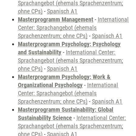
Sprachangebot (ehemals Sprachenzentrum;
ohne CPs)
-
Spanisch A1
Masterprogramm Management
-
International
Center: Sprachangebot (ehemals
Sprachenzentrum; ohne CPs)
-
Spanisch A1
Masterprogramm Psychology: Psychology
and Sustainability
-
International Center:
Sprachangebot (ehemals Sprachenzentrum;
ohne CPs)
-
Spanisch A1
Masterprogramm Psychology: Work &
Organizational Psychology
-
International
Center: Sprachangebot (ehemals
Sprachenzentrum; ohne CPs)
-
Spanisch A1
Masterprogramm Sustainability: Global
Sustainability Science
-
International Center:
Sprachangebot (ehemals Sprachenzentrum;
ohne CPs)
-
Spanisch A1