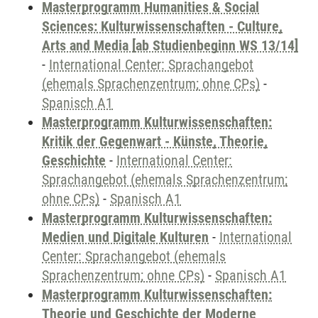
Masterprogramm Humanities & Social
Sciences: Kulturwissenschaften - Culture,
Arts and Media [ab Studienbeginn WS 13/14]
-
International Center: Sprachangebot
(ehemals Sprachenzentrum; ohne CPs)
-
Spanisch A1
Masterprogramm Kulturwissenschaften:
Kritik der Gegenwart - Künste, Theorie,
Geschichte
-
International Center:
Sprachangebot (ehemals Sprachenzentrum;
ohne CPs)
-
Spanisch A1
Masterprogramm Kulturwissenschaften:
Medien und Digitale Kulturen
-
International
Center: Sprachangebot (ehemals
Sprachenzentrum; ohne CPs)
-
Spanisch A1
Masterprogramm Kulturwissenschaften:
Theorie und Geschichte der Moderne