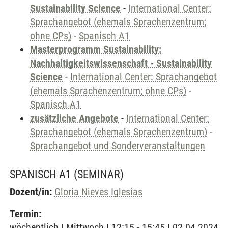
Sustainability Science
-
International Center:
Sprachangebot (ehemals Sprachenzentrum;
ohne CPs)
-
Spanisch A1
Masterprogramm Sustainability:
Nachhaltigkeitswissenschaft - Sustainability
Science
-
International Center: Sprachangebot
(ehemals Sprachenzentrum; ohne CPs)
-
Spanisch A1
zusätzliche Angebote
-
International Center:
Sprachangebot (ehemals Sprachenzentrum)
-
Sprachangebot und Sonderveranstaltungen
SPANISCH A1
(SEMINAR)
Dozent/in:
Gloria Nieves Iglesias
Termin:
wöchentlich | Mittwoch | 12:15 - 15:45 | 02.04.2024