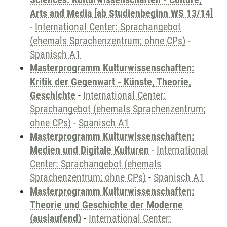
Arts and Media [ab Studienbeginn WS 13/14]
-
International Center: Sprachangebot
(ehemals Sprachenzentrum; ohne CPs)
-
Spanisch A1
Masterprogramm Kulturwissenschaften:
Kritik der Gegenwart - Künste, Theorie,
Geschichte
-
International Center:
Sprachangebot (ehemals Sprachenzentrum;
ohne CPs)
-
Spanisch A1
Masterprogramm Kulturwissenschaften:
Medien und Digitale Kulturen
-
International
Center: Sprachangebot (ehemals
Sprachenzentrum; ohne CPs)
-
Spanisch A1
Masterprogramm Kulturwissenschaften:
Theorie und Geschichte der Moderne
(auslaufend)
-
International Center: