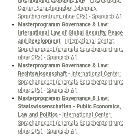
Center: Sprachangebot (ehemals
Sprachenzentrum; ohne CPs)
-
Spanisch A1
Masterprogramm Governance & Law:
International Law of Global Security, Peace
and Development
-
International Center:
Sprachangebot (ehemals Sprachenzentrum;
ohne CPs)
-
Spanisch A1
Masterprogramm Governance & Law:
Rechtswissenschaft
-
International Center:
Sprachangebot (ehemals Sprachenzentrum;
ohne CPs)
-
Spanisch A1
Masterprogramm Governance & Law:
Staatswissenschaften - Public Economics,
Law and Politics
-
International Center:
Sprachangebot (ehemals Sprachenzentrum;
ohne CPs)
-
Spanisch A1