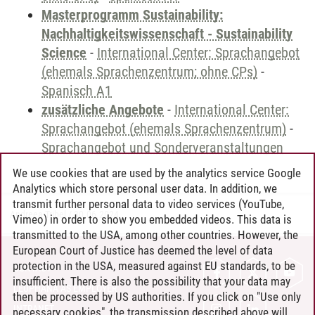
Masterprogramm Sustainability:
Nachhaltigkeitswissenschaft - Sustainability
Science
-
International Center: Sprachangebot
(ehemals Sprachenzentrum; ohne CPs)
-
Spanisch A1
zusätzliche Angebote
-
International Center:
Sprachangebot (ehemals Sprachenzentrum)
-
Sprachangebot und Sonderveranstaltungen
We use cookies that are used by the analytics service Google
Analytics which store personal user data. In addition, we
transmit further personal data to video services (YouTube,
Andreea Tribel
/
30.06.2024
Vimeo) in order to show you embedded videos. This data is
transmitted to the USA, among other countries. However, the
European Court of Justice has deemed the level of data
protection in the USA, measured against EU standards, to be
CONTACT
insufficient. There is also the possibility that your data may
LEUPHANA AS EMPLOYER
then be processed by US authorities. If you click on "Use only
INTRANET
necessary cookies", the transmission described above will