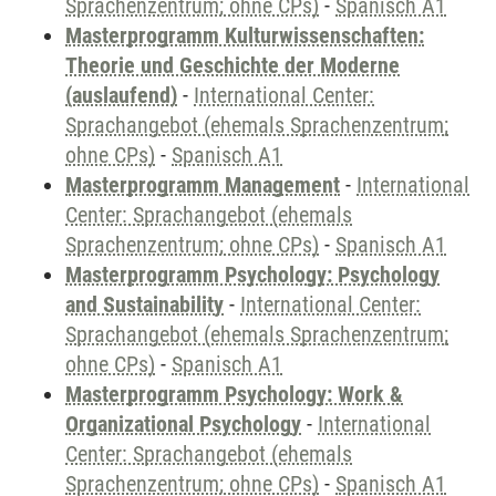
Sprachenzentrum; ohne CPs)
-
Spanisch A1
Masterprogramm Kulturwissenschaften:
Theorie und Geschichte der Moderne
(auslaufend)
-
International Center:
Sprachangebot (ehemals Sprachenzentrum;
ohne CPs)
-
Spanisch A1
Masterprogramm Management
-
International
Center: Sprachangebot (ehemals
Sprachenzentrum; ohne CPs)
-
Spanisch A1
Masterprogramm Psychology: Psychology
and Sustainability
-
International Center:
Sprachangebot (ehemals Sprachenzentrum;
ohne CPs)
-
Spanisch A1
Masterprogramm Psychology: Work &
Organizational Psychology
-
International
Center: Sprachangebot (ehemals
Sprachenzentrum; ohne CPs)
-
Spanisch A1