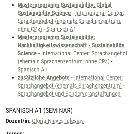
Masterprogramm Sustainability: Global
Sustainability Science
-
International Center:
Sprachangebot (ehemals Sprachenzentrum;
ohne CPs)
-
Spanisch A1
Masterprogramm Sustainability:
Nachhaltigkeitswissenschaft - Sustainability
Science
-
International Center: Sprachangebot
(ehemals Sprachenzentrum; ohne CPs)
-
Spanisch A1
zusätzliche Angebote
-
International Center:
Sprachangebot (ehemals Sprachenzentrum)
-
Sprachangebot und Sonderveranstaltungen
SPANISCH A1
(SEMINAR)
Dozent/in:
Gloria Nieves Iglesias
Termin: