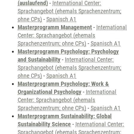
(auslaufend)
-
International Center:
Sprachangebot (ehemals Sprachenzentrum;
ohne CPs)
-
Spanisch A1
Masterprogramm Management
-
International
Center: Sprachangebot (ehemals
Sprachenzentrum; ohne CPs)
-
Spanisch A1
Masterprogramm Psychology: Psychology
and Sustainability
-
International Center:
Sprachangebot (ehemals Sprachenzentrum;
ohne CPs)
-
Spanisch A1
Masterprogramm Psychology: Work &
Organizational Psychology
-
International
Center: Sprachangebot (ehemals
Sprachenzentrum; ohne CPs)
-
Spanisch A1
Masterprogramm Sustainability: Global
Sustainability Science
-
International Center:
Sprachangebot (ehemals Sprachenzentrum;