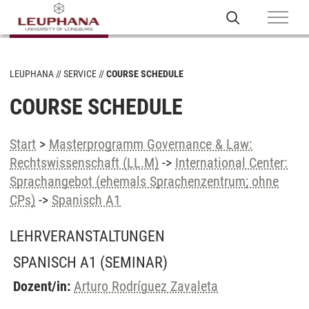
LEUPHANA
SERVICE
COURSE SCHEDULE
COURSE SCHEDULE
Start
>
Masterprogramm Governance & Law:
Rechtswissenschaft (LL.M)
->
International Center:
Sprachangebot (ehemals Sprachenzentrum; ohne
CPs)
->
Spanisch A1
LEHRVERANSTALTUNGEN
SPANISCH A1
(SEMINAR)
Dozent/in:
Arturo Rodríguez Zavaleta