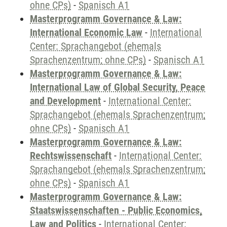
ohne CPs)
-
Spanisch A1
Masterprogramm Governance & Law:
International Economic Law
-
International
Center: Sprachangebot (ehemals
Sprachenzentrum; ohne CPs)
-
Spanisch A1
Masterprogramm Governance & Law:
International Law of Global Security, Peace
and Development
-
International Center:
Sprachangebot (ehemals Sprachenzentrum;
ohne CPs)
-
Spanisch A1
Masterprogramm Governance & Law:
Rechtswissenschaft
-
International Center:
Sprachangebot (ehemals Sprachenzentrum;
ohne CPs)
-
Spanisch A1
Masterprogramm Governance & Law:
Staatswissenschaften - Public Economics,
Law and Politics
-
International Center: