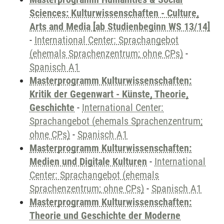
Sciences: Kulturwissenschaften - Culture,
Arts and Media [ab Studienbeginn WS 13/14]
-
International Center: Sprachangebot
(ehemals Sprachenzentrum; ohne CPs)
-
Spanisch A1
Masterprogramm Kulturwissenschaften:
Kritik der Gegenwart - Künste, Theorie,
Geschichte
-
International Center:
Sprachangebot (ehemals Sprachenzentrum;
ohne CPs)
-
Spanisch A1
Masterprogramm Kulturwissenschaften:
Medien und Digitale Kulturen
-
International
Center: Sprachangebot (ehemals
Sprachenzentrum; ohne CPs)
-
Spanisch A1
Masterprogramm Kulturwissenschaften:
Theorie und Geschichte der Moderne