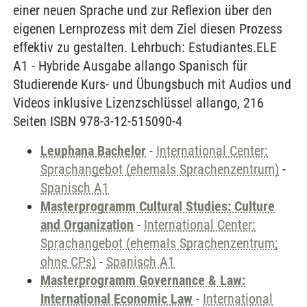
einer neuen Sprache und zur Reflexion über den
eigenen Lernprozess mit dem Ziel diesen Prozess
effektiv zu gestalten. Lehrbuch: Estudiantes.ELE
A1 - Hybride Ausgabe allango Spanisch für
Studierende Kurs- und Übungsbuch mit Audios und
Videos inklusive Lizenzschlüssel allango, 216
Seiten ISBN 978-3-12-515090-4
Leuphana Bachelor
-
International Center:
Sprachangebot (ehemals Sprachenzentrum)
-
Spanisch A1
Masterprogramm Cultural Studies: Culture
and Organization
-
International Center:
Sprachangebot (ehemals Sprachenzentrum;
ohne CPs)
-
Spanisch A1
Masterprogramm Governance & Law:
International Economic Law
-
International