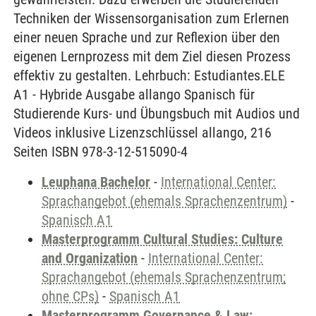
Techniken der Wissensorganisation zum Erlernen
einer neuen Sprache und zur Reflexion über den
eigenen Lernprozess mit dem Ziel diesen Prozess
effektiv zu gestalten. Lehrbuch: Estudiantes.ELE
A1 - Hybride Ausgabe allango Spanisch für
Studierende Kurs- und Übungsbuch mit Audios und
Videos inklusive Lizenzschlüssel allango, 216
Seiten ISBN 978-3-12-515090-4
Leuphana Bachelor
-
International Center:
Sprachangebot (ehemals Sprachenzentrum)
-
Spanisch A1
Masterprogramm Cultural Studies: Culture
and Organization
-
International Center:
Sprachangebot (ehemals Sprachenzentrum;
ohne CPs)
-
Spanisch A1
Masterprogramm Governance & Law: