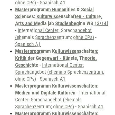
ohne CPs)
-
Spanisch A1
Masterprogramm Humanities & Social
Sciences: Kulturwissenschaften - Culture,
Arts and Media [ab Studienbeginn WS 13/14]
-
International Center: Sprachangebot
(ehemals Sprachenzentrum; ohne CPs)
-
Spanisch A1
Masterprogramm Kulturwissenschaften:
Kritik der Gegenwart - Künste, Theorie,
Geschichte
-
International Center:
Sprachangebot (ehemals Sprachenzentrum;
ohne CPs)
-
Spanisch A1
Masterprogramm Kulturwissenschaften:
Medien und Digitale Kulturen
-
International
Center: Sprachangebot (ehemals
Sprachenzentrum; ohne CPs)
-
Spanisch A1
Masterprogramm Kulturwissenschaften: