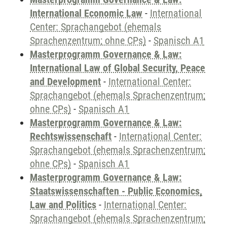
International Economic Law
-
International
Center: Sprachangebot (ehemals
Sprachenzentrum; ohne CPs)
-
Spanisch A1
Masterprogramm Governance & Law:
International Law of Global Security, Peace
and Development
-
International Center:
Sprachangebot (ehemals Sprachenzentrum;
ohne CPs)
-
Spanisch A1
Masterprogramm Governance & Law:
Rechtswissenschaft
-
International Center:
Sprachangebot (ehemals Sprachenzentrum;
ohne CPs)
-
Spanisch A1
Masterprogramm Governance & Law:
Staatswissenschaften - Public Economics,
Law and Politics
-
International Center:
Sprachangebot (ehemals Sprachenzentrum;