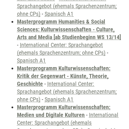
Sprachangebot (ehemals Sprachenzentrum;
ohne CPs)
-
Spanisch A1
Masterprogramm Humanities & Social
Sciences: Kulturwissenschaften - Culture,
Arts and Media [ab Studienbeginn WS 13/14]
-
International Center: Sprachangebot
(ehemals Sprachenzentrum; ohne CPs)
-
Spanisch A1
Masterprogramm Kulturwissenschaften:
Kritik der Gegenwart - Künste, Theorie,
Geschichte
-
International Center:
Sprachangebot (ehemals Sprachenzentrum;
ohne CPs)
-
Spanisch A1
Masterprogramm Kulturwissenschaften:
Medien und Digitale Kulturen
-
International
Center: Sprachangebot (ehemals