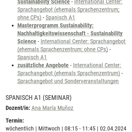
Sustainability Science
-
International Center:
Sprachangebot (ehemals Sprachenzentrum;
ohne CPs)
-
Spanisch A1
Masterprogramm Sustainability:
Nachhaltigkeitswissenschaft - Sustainability
Science
-
International Center: Sprachangebot
(ehemals Sprachenzentrum; ohne CPs)
-
Spanisch A1
zusätzliche Angebote
-
International Center:
Sprachangebot (ehemals Sprachenzentrum)
-
Sprachangebot und Sonderveranstaltungen
SPANISCH A1
(SEMINAR)
Dozent/in:
Ana María Muñoz
Termin:
wöchentlich | Mittwoch | 08:15 - 11:45 | 02.04.2024