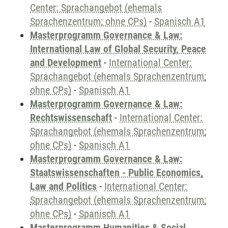
Center: Sprachangebot (ehemals
Sprachenzentrum; ohne CPs)
-
Spanisch A1
Masterprogramm Governance & Law:
International Law of Global Security, Peace
and Development
-
International Center:
Sprachangebot (ehemals Sprachenzentrum;
ohne CPs)
-
Spanisch A1
Masterprogramm Governance & Law:
Rechtswissenschaft
-
International Center:
Sprachangebot (ehemals Sprachenzentrum;
ohne CPs)
-
Spanisch A1
Masterprogramm Governance & Law:
Staatswissenschaften - Public Economics,
Law and Politics
-
International Center:
Sprachangebot (ehemals Sprachenzentrum;
ohne CPs)
-
Spanisch A1
Masterprogramm Humanities & Social