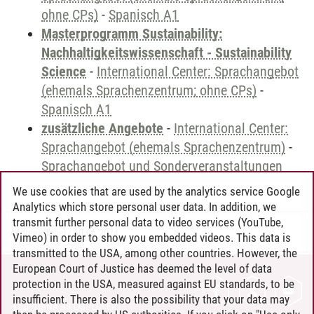
ohne CPs)
-
Spanisch A1
Masterprogramm Sustainability:
Nachhaltigkeitswissenschaft - Sustainability
Science
-
International Center: Sprachangebot
(ehemals Sprachenzentrum; ohne CPs)
-
Spanisch A1
zusätzliche Angebote
-
International Center:
Sprachangebot (ehemals Sprachenzentrum)
-
Sprachangebot und Sonderveranstaltungen
We use cookies that are used by the analytics service Google
Analytics which store personal user data. In addition, we
transmit further personal data to video services (YouTube,
Andreea Tribel
/
30.06.2024
Vimeo) in order to show you embedded videos. This data is
transmitted to the USA, among other countries. However, the
European Court of Justice has deemed the level of data
protection in the USA, measured against EU standards, to be
CONTACT
insufficient. There is also the possibility that your data may
LEUPHANA AS EMPLOYER