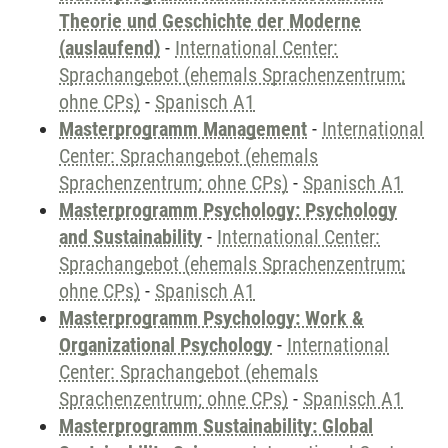
Theorie und Geschichte der Moderne
(auslaufend)
-
International Center:
Sprachangebot (ehemals Sprachenzentrum;
ohne CPs)
-
Spanisch A1
Masterprogramm Management
-
International
Center: Sprachangebot (ehemals
Sprachenzentrum; ohne CPs)
-
Spanisch A1
Masterprogramm Psychology: Psychology
and Sustainability
-
International Center:
Sprachangebot (ehemals Sprachenzentrum;
ohne CPs)
-
Spanisch A1
Masterprogramm Psychology: Work &
Organizational Psychology
-
International
Center: Sprachangebot (ehemals
Sprachenzentrum; ohne CPs)
-
Spanisch A1
Masterprogramm Sustainability: Global