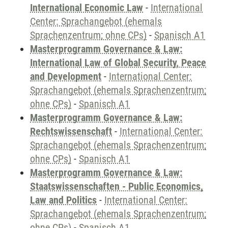
International Economic Law
-
International
Center: Sprachangebot (ehemals
Sprachenzentrum; ohne CPs)
-
Spanisch A1
Masterprogramm Governance & Law:
International Law of Global Security, Peace
and Development
-
International Center:
Sprachangebot (ehemals Sprachenzentrum;
ohne CPs)
-
Spanisch A1
Masterprogramm Governance & Law:
Rechtswissenschaft
-
International Center:
Sprachangebot (ehemals Sprachenzentrum;
ohne CPs)
-
Spanisch A1
Masterprogramm Governance & Law:
Staatswissenschaften - Public Economics,
Law and Politics
-
International Center:
Sprachangebot (ehemals Sprachenzentrum;
ohne CPs)
-
Spanisch A1