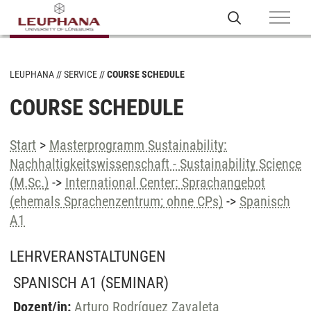
LEUPHANA
SERVICE
COURSE SCHEDULE
COURSE SCHEDULE
Start
>
Masterprogramm Sustainability:
Nachhaltigkeitswissenschaft - Sustainability Science
(M.Sc.)
->
International Center: Sprachangebot
(ehemals Sprachenzentrum; ohne CPs)
->
Spanisch
A1
LEHRVERANSTALTUNGEN
SPANISCH A1
(SEMINAR)
Dozent/in:
Arturo Rodríguez Zavaleta