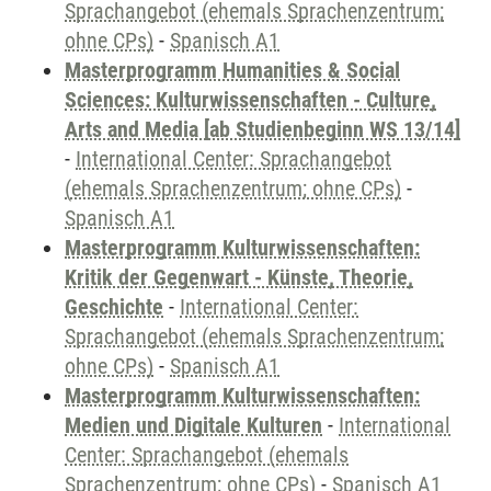
Sprachangebot (ehemals Sprachenzentrum;
ohne CPs)
-
Spanisch A1
Masterprogramm Humanities & Social
Sciences: Kulturwissenschaften - Culture,
Arts and Media [ab Studienbeginn WS 13/14]
-
International Center: Sprachangebot
(ehemals Sprachenzentrum; ohne CPs)
-
Spanisch A1
Masterprogramm Kulturwissenschaften:
Kritik der Gegenwart - Künste, Theorie,
Geschichte
-
International Center:
Sprachangebot (ehemals Sprachenzentrum;
ohne CPs)
-
Spanisch A1
Masterprogramm Kulturwissenschaften:
Medien und Digitale Kulturen
-
International
Center: Sprachangebot (ehemals
Sprachenzentrum; ohne CPs)
-
Spanisch A1