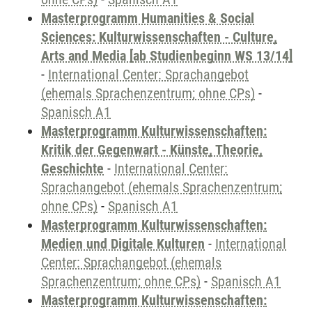
Masterprogramm Humanities & Social
Sciences: Kulturwissenschaften - Culture,
Arts and Media [ab Studienbeginn WS 13/14]
-
International Center: Sprachangebot
(ehemals Sprachenzentrum; ohne CPs)
-
Spanisch A1
Masterprogramm Kulturwissenschaften:
Kritik der Gegenwart - Künste, Theorie,
Geschichte
-
International Center:
Sprachangebot (ehemals Sprachenzentrum;
ohne CPs)
-
Spanisch A1
Masterprogramm Kulturwissenschaften:
Medien und Digitale Kulturen
-
International
Center: Sprachangebot (ehemals
Sprachenzentrum; ohne CPs)
-
Spanisch A1
Masterprogramm Kulturwissenschaften: