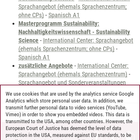
Sprachangebot (ehemals Sprachenzentrum;
ohne CPs)
-
Spanisch A1
Masterprogramm Sustainability:
Nachhaltigkeitswissenschaft - Sustainability
Science
-
International Center: Sprachangebot
(ehemals Sprachenzentrum; ohne CPs)
-
Spanisch A1
zusätzliche Angebote
-
International Center:
Sprachangebot (ehemals Sprachenzentrum)
-
Sprachangebot und Sonderveranstaltungen
We use cookies that are used by the analytics service Google
Analytics which store personal user data. In addition, we
transmit further personal data to video services (YouTube,
Andreea Tribel
/
30.06.2024
Vimeo) in order to show you embedded videos. This data is
transmitted to the USA, among other countries. However, the
European Court of Justice has deemed the level of data
protection in the USA, measured against EU standards, to be
CONTACT