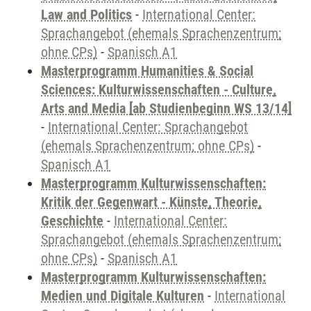
Law and Politics
-
International Center:
Sprachangebot (ehemals Sprachenzentrum;
ohne CPs)
-
Spanisch A1
Masterprogramm Humanities & Social
Sciences: Kulturwissenschaften - Culture,
Arts and Media [ab Studienbeginn WS 13/14]
-
International Center: Sprachangebot
(ehemals Sprachenzentrum; ohne CPs)
-
Spanisch A1
Masterprogramm Kulturwissenschaften:
Kritik der Gegenwart - Künste, Theorie,
Geschichte
-
International Center:
Sprachangebot (ehemals Sprachenzentrum;
ohne CPs)
-
Spanisch A1
Masterprogramm Kulturwissenschaften:
Medien und Digitale Kulturen
-
International