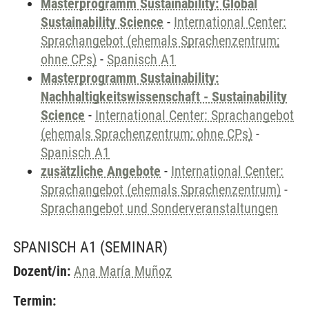
Masterprogramm Sustainability: Global
Sustainability Science
-
International Center:
Sprachangebot (ehemals Sprachenzentrum;
ohne CPs)
-
Spanisch A1
Masterprogramm Sustainability:
Nachhaltigkeitswissenschaft - Sustainability
Science
-
International Center: Sprachangebot
(ehemals Sprachenzentrum; ohne CPs)
-
Spanisch A1
zusätzliche Angebote
-
International Center:
Sprachangebot (ehemals Sprachenzentrum)
-
Sprachangebot und Sonderveranstaltungen
SPANISCH A1
(SEMINAR)
Dozent/in:
Ana María Muñoz
Termin: