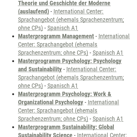
Theorie und Geschichte der Moderne
(auslaufend)
-
International Center:
Sprachangebot (ehemals Sprachenzentrum;
ohne CPs)
-
Spanisch A1
Masterprogramm Management
-
International
Center: Sprachangebot (ehemals
Sprachenzentrum; ohne CPs)
-
Spanisch A1
Masterprogramm Psychology: Psychology
and Sustainability
-
International Center:
Sprachangebot (ehemals Sprachenzentrum;
ohne CPs)
-
Spanisch A1
Masterprogramm Psychology: Work &
Organizational Psychology
-
International
Center: Sprachangebot (ehemals
Sprachenzentrum; ohne CPs)
-
Spanisch A1
Masterprogramm Sustainability: Global
Sustainability Science
-
International Center: