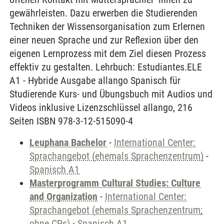
gewährleisten. Dazu erwerben die Studierenden
Techniken der Wissensorganisation zum Erlernen
einer neuen Sprache und zur Reflexion über den
eigenen Lernprozess mit dem Ziel diesen Prozess
effektiv zu gestalten. Lehrbuch: Estudiantes.ELE
A1 - Hybride Ausgabe allango Spanisch für
Studierende Kurs- und Übungsbuch mit Audios und
Videos inklusive Lizenzschlüssel allango, 216
Seiten ISBN 978-3-12-515090-4
Leuphana Bachelor
-
International Center:
Sprachangebot (ehemals Sprachenzentrum)
-
Spanisch A1
Masterprogramm Cultural Studies: Culture
and Organization
-
International Center:
Sprachangebot (ehemals Sprachenzentrum;
ohne CPs)
-
Spanisch A1