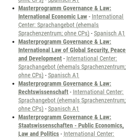
Masterprogramm Governance & Law:
International Economic Law
-
International
Center: Sprachangebot (ehemals
Sprachenzentrum; ohne CPs)
-
Spanisch A1
Masterprogramm Governance & Law:
International Law of Global Security, Peace
and Development
-
International Center:
Sprachangebot (ehemals Sprachenzentrum;
ohne CPs)
-
Spanisch A1
Masterprogramm Governance & Law:
Rechtswissenschaft
-
International Center:
Sprachangebot (ehemals Sprachenzentrum;
ohne CPs)
-
Spanisch A1
Masterprogramm Governance & Law:
Staatswissenschaften - Public Economics,
Law and Politics
-
International Center: