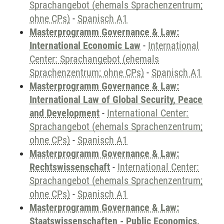
Sprachangebot (ehemals Sprachenzentrum;
ohne CPs)
-
Spanisch A1
Masterprogramm Governance & Law:
International Economic Law
-
International
Center: Sprachangebot (ehemals
Sprachenzentrum; ohne CPs)
-
Spanisch A1
Masterprogramm Governance & Law:
International Law of Global Security, Peace
and Development
-
International Center:
Sprachangebot (ehemals Sprachenzentrum;
ohne CPs)
-
Spanisch A1
Masterprogramm Governance & Law:
Rechtswissenschaft
-
International Center:
Sprachangebot (ehemals Sprachenzentrum;
ohne CPs)
-
Spanisch A1
Masterprogramm Governance & Law:
Staatswissenschaften - Public Economics,