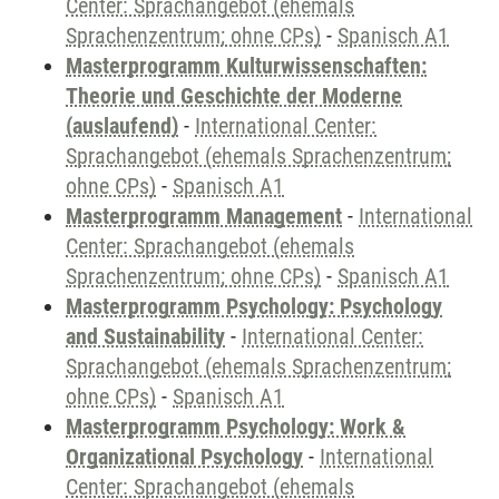
Center: Sprachangebot (ehemals
Sprachenzentrum; ohne CPs)
-
Spanisch A1
Masterprogramm Kulturwissenschaften:
Theorie und Geschichte der Moderne
(auslaufend)
-
International Center:
Sprachangebot (ehemals Sprachenzentrum;
ohne CPs)
-
Spanisch A1
Masterprogramm Management
-
International
Center: Sprachangebot (ehemals
Sprachenzentrum; ohne CPs)
-
Spanisch A1
Masterprogramm Psychology: Psychology
and Sustainability
-
International Center:
Sprachangebot (ehemals Sprachenzentrum;
ohne CPs)
-
Spanisch A1
Masterprogramm Psychology: Work &
Organizational Psychology
-
International
Center: Sprachangebot (ehemals