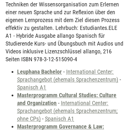
Techniken der Wissensorganisation zum Erlernen
einer neuen Sprache und zur Reflexion über den
eigenen Lernprozess mit dem Ziel diesen Prozess
effektiv zu gestalten. Lehrbuch: Estudiantes.ELE
A1 - Hybride Ausgabe allango Spanisch für
Studierende Kurs- und Übungsbuch mit Audios und
Videos inklusive Lizenzschlüssel allango, 216
Seiten ISBN 978-3-12-515090-4
Leuphana Bachelor
-
International Center:
Sprachangebot (ehemals Sprachenzentrum)
-
Spanisch A1
Masterprogramm Cultural Studies: Culture
and Organization
-
International Center:
Sprachangebot (ehemals Sprachenzentrum;
ohne CPs)
-
Spanisch A1
Masterprogramm Governance & Law: