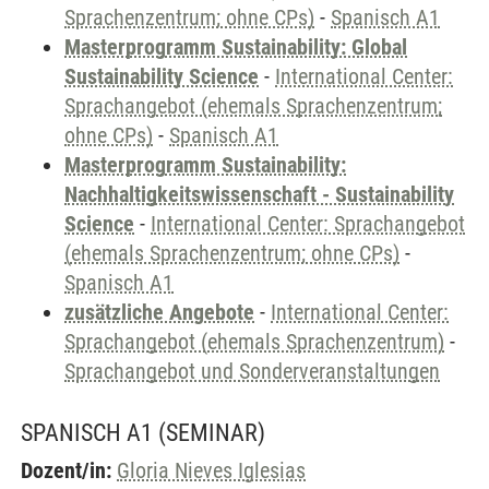
Sprachenzentrum; ohne CPs)
-
Spanisch A1
Masterprogramm Sustainability: Global
Sustainability Science
-
International Center:
Sprachangebot (ehemals Sprachenzentrum;
ohne CPs)
-
Spanisch A1
Masterprogramm Sustainability:
Nachhaltigkeitswissenschaft - Sustainability
Science
-
International Center: Sprachangebot
(ehemals Sprachenzentrum; ohne CPs)
-
Spanisch A1
zusätzliche Angebote
-
International Center:
Sprachangebot (ehemals Sprachenzentrum)
-
Sprachangebot und Sonderveranstaltungen
SPANISCH A1
(SEMINAR)
Dozent/in:
Gloria Nieves Iglesias