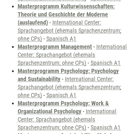
Masterprogramm Kulturwissenschaften:
Theorie und Geschichte der Moderne
(auslaufend)
-
International Center:
Sprachangebot (ehemals Sprachenzentrum;
ohne CPs)
-
Spanisch A1
Masterprogramm Management
-
International
Center: Sprachangebot (ehemals
Sprachenzentrum; ohne CPs)
-
Spanisch A1
Masterprogramm Psychology: Psychology
and Sustainability
-
International Center:
Sprachangebot (ehemals Sprachenzentrum;
ohne CPs)
-
Spanisch A1
Masterprogramm Psychology: Work &
Organizational Psychology
-
International
Center: Sprachangebot (ehemals
Sprachenzentrum; ohne CPs)
-
Spanisch A1