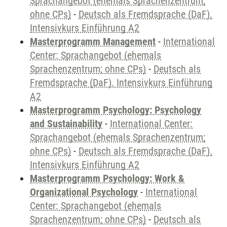
Sprachangebot (ehemals Sprachenzentrum;
ohne CPs)
-
Deutsch als Fremdsprache (DaF).
Intensivkurs Einführung A2
Masterprogramm Management
-
International
Center: Sprachangebot (ehemals
Sprachenzentrum; ohne CPs)
-
Deutsch als
Fremdsprache (DaF). Intensivkurs Einführung
A2
Masterprogramm Psychology: Psychology
and Sustainability
-
International Center:
Sprachangebot (ehemals Sprachenzentrum;
ohne CPs)
-
Deutsch als Fremdsprache (DaF).
Intensivkurs Einführung A2
Masterprogramm Psychology: Work &
Organizational Psychology
-
International
Center: Sprachangebot (ehemals
Sprachenzentrum; ohne CPs)
-
Deutsch als