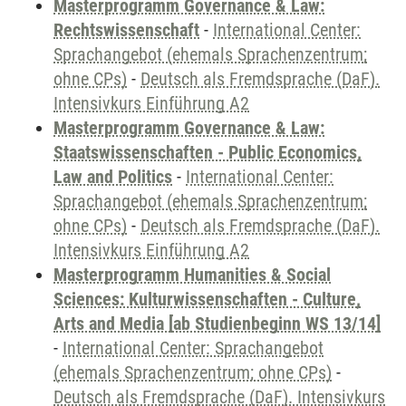
Masterprogramm Governance & Law:
Rechtswissenschaft
-
International Center:
Sprachangebot (ehemals Sprachenzentrum;
ohne CPs)
-
Deutsch als Fremdsprache (DaF).
Intensivkurs Einführung A2
Masterprogramm Governance & Law:
Staatswissenschaften - Public Economics,
Law and Politics
-
International Center:
Sprachangebot (ehemals Sprachenzentrum;
ohne CPs)
-
Deutsch als Fremdsprache (DaF).
Intensivkurs Einführung A2
Masterprogramm Humanities & Social
Sciences: Kulturwissenschaften - Culture,
Arts and Media [ab Studienbeginn WS 13/14]
-
International Center: Sprachangebot
(ehemals Sprachenzentrum; ohne CPs)
-
Deutsch als Fremdsprache (DaF). Intensivkurs