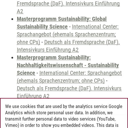
Fremdsprache (DaF). Intensivkurs Einführung
A2
Masterprogramm Sustainability: Global
Sustainability Science
-
International Center:
Sprachangebot (ehemals Sprachenzentrum;
ohne CPs)
-
Deutsch als Fremdsprache (DaF).
Intensivkurs Einführung A2
Masterprogramm Sustainability:
Nachhaltigkeitswissenschaft - Sustainability
Science
-
International Center: Sprachangebot
(ehemals Sprachenzentrum; ohne CPs)
-
Deutsch als Fremdsprache (DaF). Intensivkurs
Einführung A2
We use cookies that are used by the analytics service Google
Analytics which store personal user data. In addition, we
transmit further personal data to video services (YouTube,
Andreea Tribel
/
30.06.2024
Vimeo) in order to show you embedded videos. This data is