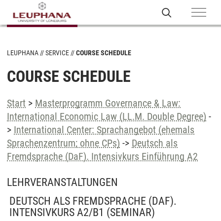
LEUPHANA
SERVICE
COURSE SCHEDULE
COURSE SCHEDULE
Start
>
Masterprogramm Governance & Law:
International Economic Law (LL.M. Double Degree)
-
>
International Center: Sprachangebot (ehemals
Sprachenzentrum; ohne CPs)
->
Deutsch als
Fremdsprache (DaF). Intensivkurs Einführung A2
LEHRVERANSTALTUNGEN
DEUTSCH ALS FREMDSPRACHE (DAF).
INTENSIVKURS A2/B1
(SEMINAR)