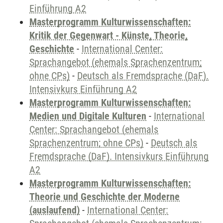
Einführung A2
Masterprogramm Kulturwissenschaften:
Kritik der Gegenwart - Künste, Theorie,
Geschichte
-
International Center:
Sprachangebot (ehemals Sprachenzentrum;
ohne CPs)
-
Deutsch als Fremdsprache (DaF).
Intensivkurs Einführung A2
Masterprogramm Kulturwissenschaften:
Medien und Digitale Kulturen
-
International
Center: Sprachangebot (ehemals
Sprachenzentrum; ohne CPs)
-
Deutsch als
Fremdsprache (DaF). Intensivkurs Einführung
A2
Masterprogramm Kulturwissenschaften:
Theorie und Geschichte der Moderne
(auslaufend)
-
International Center: