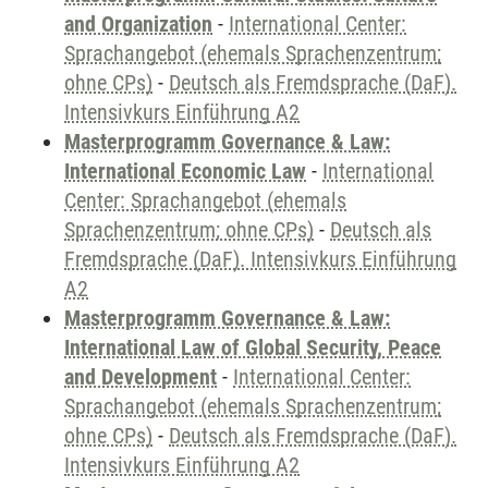
and Organization
-
International Center:
Sprachangebot (ehemals Sprachenzentrum;
ohne CPs)
-
Deutsch als Fremdsprache (DaF).
Intensivkurs Einführung A2
Masterprogramm Governance & Law:
International Economic Law
-
International
Center: Sprachangebot (ehemals
Sprachenzentrum; ohne CPs)
-
Deutsch als
Fremdsprache (DaF). Intensivkurs Einführung
A2
Masterprogramm Governance & Law:
International Law of Global Security, Peace
and Development
-
International Center:
Sprachangebot (ehemals Sprachenzentrum;
ohne CPs)
-
Deutsch als Fremdsprache (DaF).
Intensivkurs Einführung A2