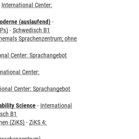
-
International Center:
oderne (auslaufend)
-
CPs)
-
Schwedisch B1
(ehemals Sprachenzentrum; ohne
ional Center: Sprachangebot
rnational Center:
tional Center: Sprachangebot
bility Science
-
International
sch B1
hen (ZiKS)
-
ZiKS 4: