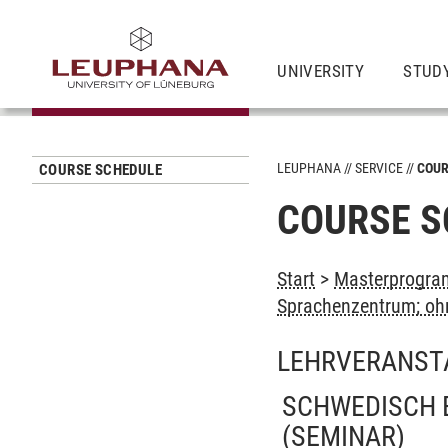
UNIVERSITY
STUD
LEUPHANA
SERVICE
COUR
COURSE SCHEDULE
COURSE S
Start
>
Masterprogra
Sprachenzentrum; oh
LEHRVERANST
SCHWEDISCH B
(SEMINAR)