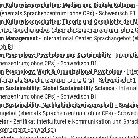
 Kulturwissenschaften: Medien und Digitale Kulturen
(ehemals Sprachenzentrum; ohne CPs)
-
Schwedisch B1
 Kulturwissenschaften: Theorie und Geschichte der M
Center: Sprachangebot (ehemals Sprachenzentrum; ohne 
mm Management
-
International Center: Sprachangebot 
sch B1
 Psychology: Psychology and Sustainability
-
Internat
henzentrum; ohne CPs)
-
Schwedisch B1
 Psychology: Work & Organizational Psychology
-
Inte
(ehemals Sprachenzentrum; ohne CPs)
-
Schwedisch B1
Sustainability: Global Sustainability Science
-
Interna
henzentrum; ohne CPs)
-
Schwedisch B1
Sustainability: Nachhaltigkeitswissenschaft - Sustaina
angebot (ehemals Sprachenzentrum; ohne CPs)
-
Schwedi
elor
-
Zertifikat interkulturelle Kommunikation und Sprac
kompetenz Schwedisch