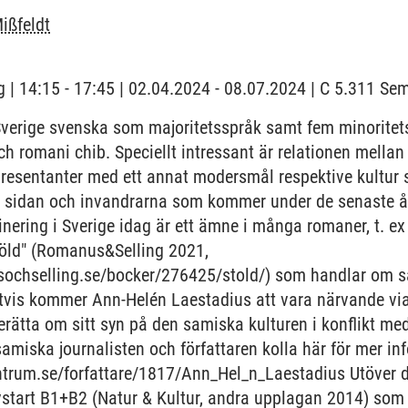
ißfeldt
 | 14:15 - 17:45 | 02.04.2024 - 08.07.2024 | C 5.311 S
 Sverige svenska som majoritetsspråk samt fem minorite
och romani chib. Speciellt intressant är relationen mella
resentanter med ett annat modersmål respektive kultur s
a sidan och invandrarna som kommer under de senaste år
minering i Sverige idag är ett ämne i många romaner, t. e
töld" (Romanus&Selling 2021,
ochselling.se/bocker/276425/stold/) som handlar om sa
igtvis kommer Ann-Helén Laestadius att vara närvande via
berätta om sitt syn på den samiska kulturen i konflikt me
miska journalisten och författaren kolla här för mer in
centrum.se/forfattare/1817/Ann_Hel_n_Laestadius Utöver d
vstart B1+B2 (Natur & Kultur, andra upplagan 2014) som f