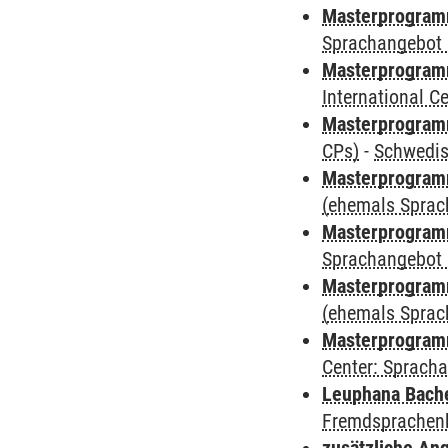
Masterprogramm
Sprachangebot 
Masterprogramm
International 
Masterprogra
CPs)
-
Schwedi
Masterprogramm
(ehemals Sprac
Masterprogramm
Sprachangebot 
Masterprogramm 
(ehemals Sprac
Masterprogramm 
Center: Sprach
Leuphana Bach
Fremdsprachen