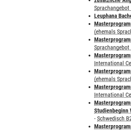
zusätzliche An
Sprachangebot 
Leuphana Bach
Masterprogramm
(ehemals Sprac
Masterprogramm
Sprachangebot 
Masterprogramm
International 
Masterprogram
(ehemals Sprac
Masterprogramm
International 
Masterprogramm
Studienbeginn 
-
Schwedisch B
Masterprogramm