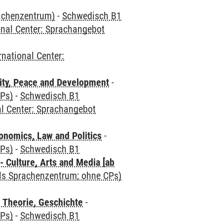
rachenzentrum)
-
Schwedisch B1
onal Center: Sprachangebot
rnational Center:
ity, Peace and Development
-
CPs)
-
Schwedisch B1
al Center: Sprachangebot
nomics, Law and Politics
-
CPs)
-
Schwedisch B1
 Culture, Arts and Media [ab
als Sprachenzentrum; ohne CPs)
 Theorie, Geschichte
-
CPs)
-
Schwedisch B1