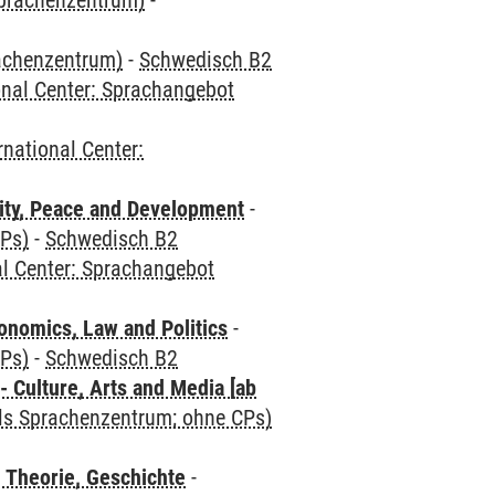
Sprachenzentrum)
-
rachenzentrum)
-
Schwedisch B2
onal Center: Sprachangebot
rnational Center:
ity, Peace and Development
-
CPs)
-
Schwedisch B2
al Center: Sprachangebot
nomics, Law and Politics
-
CPs)
-
Schwedisch B2
 Culture, Arts and Media [ab
als Sprachenzentrum; ohne CPs)
 Theorie, Geschichte
-