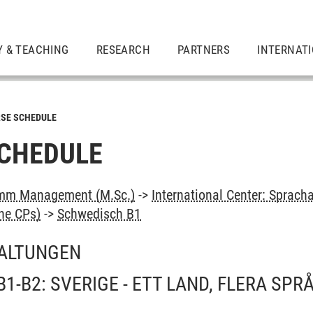
Y & TEACHING
RESEARCH
PARTNERS
INTERNAT
SE SCHEDULE
CHEDULE
mm Management (M.Sc.)
->
International Center: Sprac
ne CPs)
->
Schwedisch B1
ALTUNGEN
1-B2: SVERIGE - ETT LAND, FLERA SPR