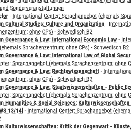
gebote
-
International Center: Sprachangebot (ehemals 
und Sonderveranstaltungen
elor
-
International Center: Sprachangebot (ehemals Sp
 Cultural Studies: Culture and Organization
-
Internati
henzentrum; ohne CPs)
-
Schwedisch B2
 Governance & Law: International Economic Law
-
Inte
(ehemals Sprachenzentrum; ohne CPs)
-
Schwedisch B2
 Governance & Law: International Law of Global Secur
Center: Sprachangebot (ehemals Sprachenzentrum; ohne 
m Governance & Law: Rechtswissenschaft
-
Internation
henzentrum; ohne CPs)
-
Schwedisch B2
 Governance & Law: Staatswissenschaften - Public Eco
Center: Sprachangebot (ehemals Sprachenzentrum; ohne 
 Humanities & Social Sciences: Kulturwissenschaften -
WS 13/14]
-
International Center: Sprachangebot (ehem
2
 Kulturwissenschaften: Kritik der Gegenwart - Künste,