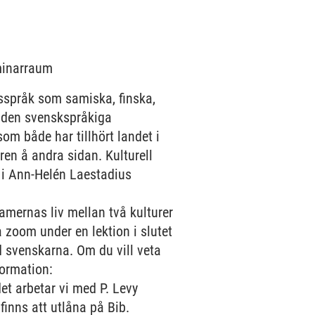
eminarraum
tsspråk som samiska, finska,
n den svenskspråkiga
om både har tillhört landet i
en å andra sidan. Kulturell
x i Ann-Helén Laestadius
mernas liv mellan två kulturer
 zoom under en lektion i slutet
d svenskarna. Om du vill veta
formation:
et arbetar vi med P. Levy
inns att utlåna på Bib.