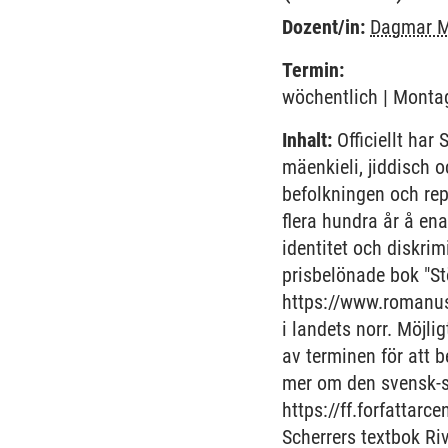
Dozent/in:
Dagmar M
Termin:
wöchentlich | Montag
Inhalt:
Officiellt har
mäenkieli, jiddisch 
befolkningen och rep
flera hundra år å en
identitet och diskri
prisbelönade bok "S
https://www.romanus
i landets norr. Möjl
av terminen för att 
mer om den svensk-sa
https://ff.forfattar
Scherrers textbok Ri