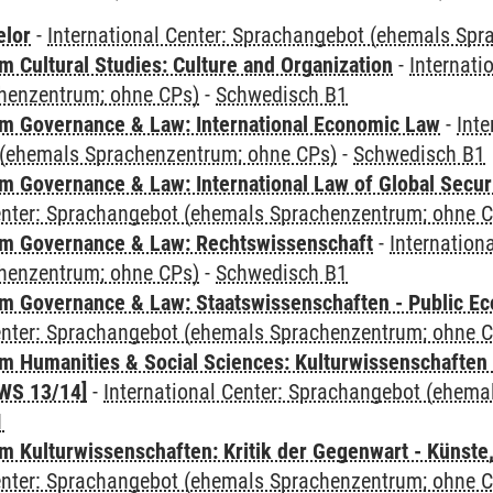
elor
-
International Center: Sprachangebot (ehemals Sp
 Cultural Studies: Culture and Organization
-
Internati
henzentrum; ohne CPs)
-
Schwedisch B1
 Governance & Law: International Economic Law
-
Inte
(ehemals Sprachenzentrum; ohne CPs)
-
Schwedisch B1
 Governance & Law: International Law of Global Secur
Center: Sprachangebot (ehemals Sprachenzentrum; ohne 
m Governance & Law: Rechtswissenschaft
-
Internation
henzentrum; ohne CPs)
-
Schwedisch B1
 Governance & Law: Staatswissenschaften - Public Eco
Center: Sprachangebot (ehemals Sprachenzentrum; ohne 
 Humanities & Social Sciences: Kulturwissenschaften -
WS 13/14]
-
International Center: Sprachangebot (ehem
1
 Kulturwissenschaften: Kritik der Gegenwart - Künste,
Center: Sprachangebot (ehemals Sprachenzentrum; ohne 