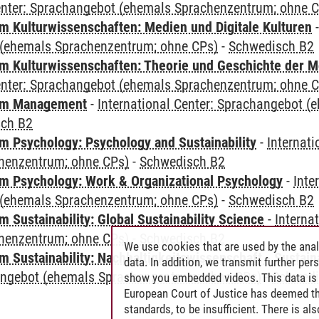
Center: Sprachangebot (ehemals Sprachenzentrum; ohne 
 Kulturwissenschaften: Medien und Digitale Kulturen
(ehemals Sprachenzentrum; ohne CPs)
-
Schwedisch B2
 Kulturwissenschaften: Theorie und Geschichte der M
Center: Sprachangebot (ehemals Sprachenzentrum; ohne 
mm Management
-
International Center: Sprachangebot 
sch B2
 Psychology: Psychology and Sustainability
-
Internat
henzentrum; ohne CPs)
-
Schwedisch B2
 Psychology: Work & Organizational Psychology
-
Inte
(ehemals Sprachenzentrum; ohne CPs)
-
Schwedisch B2
Sustainability: Global Sustainability Science
-
Interna
henzentrum; ohne CPs)
-
Schwedisch B2
We use cookies that are used by the anal
Sustainability: Nachhaltigkeitswissenschaft - Sustaina
data. In addition, we transmit further pe
angebot (ehemals Sprachenzentrum; ohne CPs)
-
Schwedi
show you embedded videos. This data is 
European Court of Justice has deemed th
standards, to be insufficient. There is a