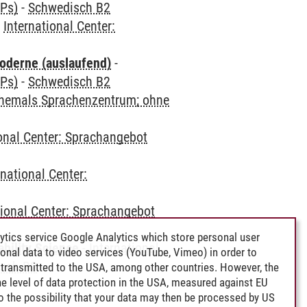
CPs)
-
Schwedisch B2
-
International Center:
oderne (auslaufend)
-
CPs)
-
Schwedisch B2
(ehemals Sprachenzentrum; ohne
ional Center: Sprachangebot
rnational Center:
tional Center: Sprachangebot
ytics service Google Analytics which store personal user
bility Science
-
International
rsonal data to video services (YouTube, Vimeo) in order to
sch B2
transmitted to the USA, among other countries. However, the
e level of data protection in the USA, measured against EU
lso the possibility that your data may then be processed by US