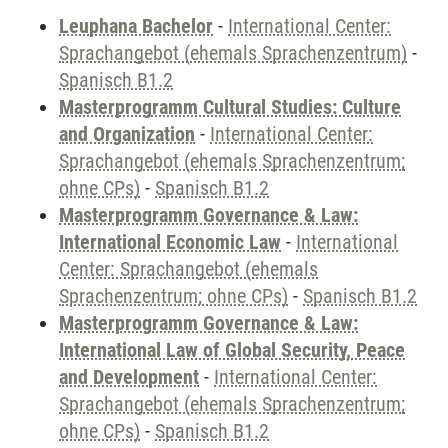
Leuphana Bachelor
-
International Center:
Sprachangebot (ehemals Sprachenzentrum)
-
Spanisch B1.2
Masterprogramm Cultural Studies: Culture
and Organization
-
International Center:
Sprachangebot (ehemals Sprachenzentrum;
ohne CPs)
-
Spanisch B1.2
Masterprogramm Governance & Law:
International Economic Law
-
International
Center: Sprachangebot (ehemals
Sprachenzentrum; ohne CPs)
-
Spanisch B1.2
Masterprogramm Governance & Law:
International Law of Global Security, Peace
and Development
-
International Center:
Sprachangebot (ehemals Sprachenzentrum;
ohne CPs)
-
Spanisch B1.2