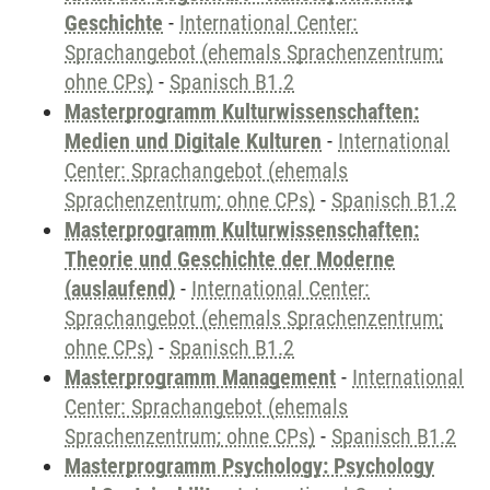
Geschichte
-
International Center:
Sprachangebot (ehemals Sprachenzentrum;
ohne CPs)
-
Spanisch B1.2
Masterprogramm Kulturwissenschaften:
Medien und Digitale Kulturen
-
International
Center: Sprachangebot (ehemals
Sprachenzentrum; ohne CPs)
-
Spanisch B1.2
Masterprogramm Kulturwissenschaften:
Theorie und Geschichte der Moderne
(auslaufend)
-
International Center:
Sprachangebot (ehemals Sprachenzentrum;
ohne CPs)
-
Spanisch B1.2
Masterprogramm Management
-
International
Center: Sprachangebot (ehemals
Sprachenzentrum; ohne CPs)
-
Spanisch B1.2
Masterprogramm Psychology: Psychology