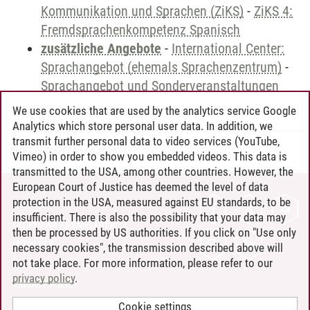
Kommunikation und Sprachen (ZiKS)
-
ZiKS 4:
Fremdsprachenkompetenz Spanisch
zusätzliche Angebote
-
International Center:
Sprachangebot (ehemals Sprachenzentrum)
-
Sprachangebot und Sonderveranstaltungen
We use cookies that are used by the analytics service Google
Analytics which store personal user data. In addition, we
transmit further personal data to video services (YouTube,
Andreea Tribel
/
30.06.2024
Vimeo) in order to show you embedded videos. This data is
transmitted to the USA, among other countries. However, the
European Court of Justice has deemed the level of data
protection in the USA, measured against EU standards, to be
CONTACT
insufficient. There is also the possibility that your data may
LEUPHANA AS EMPLOYER
then be processed by US authorities. If you click on "Use only
INTRANET
necessary cookies", the transmission described above will
not take place. For more information, please refer to our
SITE NOTICE
privacy policy
.
PRIVACY POLICY
ACCESSIBILITY
Cookie settings