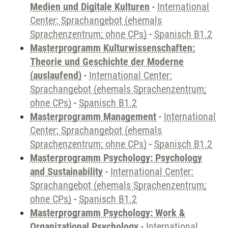
Medien und Digitale Kulturen
-
International
Center: Sprachangebot (ehemals
Sprachenzentrum; ohne CPs)
-
Spanisch B1.2
Masterprogramm Kulturwissenschaften:
Theorie und Geschichte der Moderne
(auslaufend)
-
International Center:
Sprachangebot (ehemals Sprachenzentrum;
ohne CPs)
-
Spanisch B1.2
Masterprogramm Management
-
International
Center: Sprachangebot (ehemals
Sprachenzentrum; ohne CPs)
-
Spanisch B1.2
Masterprogramm Psychology: Psychology
and Sustainability
-
International Center:
Sprachangebot (ehemals Sprachenzentrum;
ohne CPs)
-
Spanisch B1.2
Masterprogramm Psychology: Work &
Organizational Psychology
-
International