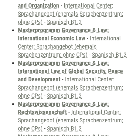
and Organization
-
International Center:
Sprachangebot (ehemals Sprachenzentrum;
ohne CPs)
-
Spanisch B1.2
Masterprogramm Governance & Law:
International Economic Law
-
International
Center: Sprachangebot (ehemals
Sprachenzentrum; ohne CPs)
-
Spanisch B1.2
Masterprogramm Governance & Law:
International Law of Global Security, Peace
and Development
-
International Center:
Sprachangebot (ehemals Sprachenzentrum;
ohne CPs)
-
Spanisch B1.2
Masterprogramm Governance & Law:
Rechtswissenschaft
-
International Center:
Sprachangebot (ehemals Sprachenzentrum;
ohne CPs)
-
Spanisch B1.2