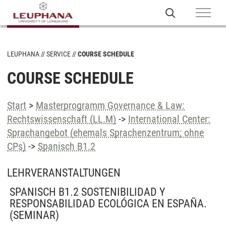
LEUPHANA
SERVICE
COURSE SCHEDULE
COURSE SCHEDULE
Start
>
Masterprogramm Governance & Law:
Rechtswissenschaft (LL.M)
->
International Center:
Sprachangebot (ehemals Sprachenzentrum; ohne
CPs)
->
Spanisch B1.2
LEHRVERANSTALTUNGEN
SPANISCH B1.2 SOSTENIBILIDAD Y
RESPONSABILIDAD ECOLÓGICA EN ESPAÑA.
(SEMINAR)