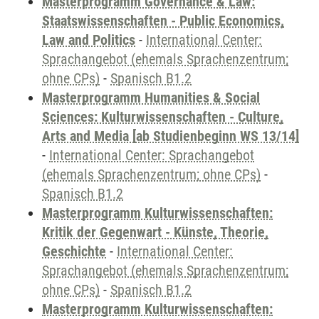
Masterprogramm Governance & Law:
Staatswissenschaften - Public Economics,
Law and Politics
-
International Center:
Sprachangebot (ehemals Sprachenzentrum;
ohne CPs)
-
Spanisch B1.2
Masterprogramm Humanities & Social
Sciences: Kulturwissenschaften - Culture,
Arts and Media [ab Studienbeginn WS 13/14]
-
International Center: Sprachangebot
(ehemals Sprachenzentrum; ohne CPs)
-
Spanisch B1.2
Masterprogramm Kulturwissenschaften:
Kritik der Gegenwart - Künste, Theorie,
Geschichte
-
International Center:
Sprachangebot (ehemals Sprachenzentrum;
ohne CPs)
-
Spanisch B1.2
Masterprogramm Kulturwissenschaften: