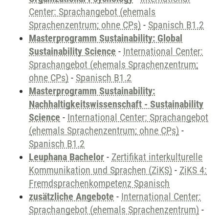
Center: Sprachangebot (ehemals
Sprachenzentrum; ohne CPs)
-
Spanisch B1.2
Masterprogramm Sustainability: Global
Sustainability Science
-
International Center:
Sprachangebot (ehemals Sprachenzentrum;
ohne CPs)
-
Spanisch B1.2
Masterprogramm Sustainability:
Nachhaltigkeitswissenschaft - Sustainability
Science
-
International Center: Sprachangebot
(ehemals Sprachenzentrum; ohne CPs)
-
Spanisch B1.2
Leuphana Bachelor
-
Zertifikat interkulturelle
Kommunikation und Sprachen (ZiKS)
-
ZiKS 4:
Fremdsprachenkompetenz Spanisch
zusätzliche Angebote
-
International Center:
Sprachangebot (ehemals Sprachenzentrum)
-