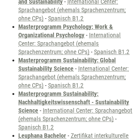
and Sustainability
-
International Center:
Sprachangebot (ehemals Sprachenzentrum;
ohne CPs)
-
Spanisch B1.2
Masterprogramm Psychology: Work &
Organizational Psychology
-
International
Center: Sprachangebot (ehemals
Sprachenzentrum; ohne CPs)
-
Spanisch B1.2
Masterprogramm Sustainability: Global
Sustainability Science
-
International Center:
Sprachangebot (ehemals Sprachenzentrum;
ohne CPs)
-
Spanisch B1.2
Masterprogramm Sustainability:
Nachhaltigkeitswissenschaft - Sustainability
Science
-
International Center: Sprachangebot
(ehemals Sprachenzentrum; ohne CPs)
-
Spanisch B1.2
Leuphana Bachelor
-
Zertifikat interkulturelle