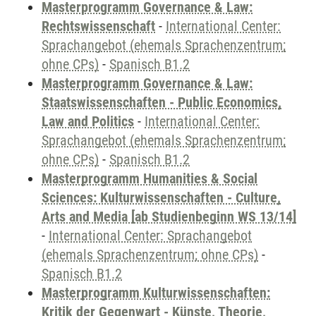
Masterprogramm Governance & Law:
Rechtswissenschaft
-
International Center:
Sprachangebot (ehemals Sprachenzentrum;
ohne CPs)
-
Spanisch B1.2
Masterprogramm Governance & Law:
Staatswissenschaften - Public Economics,
Law and Politics
-
International Center:
Sprachangebot (ehemals Sprachenzentrum;
ohne CPs)
-
Spanisch B1.2
Masterprogramm Humanities & Social
Sciences: Kulturwissenschaften - Culture,
Arts and Media [ab Studienbeginn WS 13/14]
-
International Center: Sprachangebot
(ehemals Sprachenzentrum; ohne CPs)
-
Spanisch B1.2
Masterprogramm Kulturwissenschaften:
Kritik der Gegenwart - Künste, Theorie,