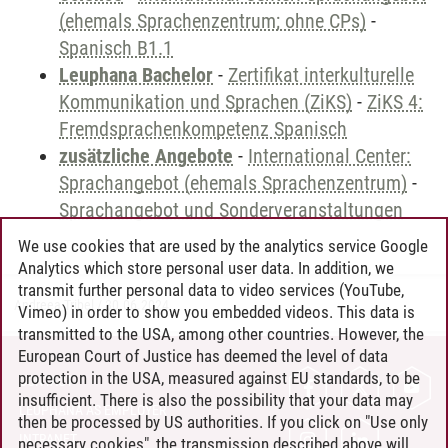
(ehemals Sprachenzentrum; ohne CPs)
-
Spanisch B1.1
Leuphana Bachelor
-
Zertifikat interkulturelle
Kommunikation und Sprachen (ZiKS)
-
ZiKS 4:
Fremdsprachenkompetenz Spanisch
zusätzliche Angebote
-
International Center:
Sprachangebot (ehemals Sprachenzentrum)
-
Sprachangebot und Sonderveranstaltungen
We use cookies that are used by the analytics service Google
Analytics which store personal user data. In addition, we
transmit further personal data to video services (YouTube,
Andreea Tribel
/
30.06.2024
Vimeo) in order to show you embedded videos. This data is
transmitted to the USA, among other countries. However, the
European Court of Justice has deemed the level of data
protection in the USA, measured against EU standards, to be
CONTACT
insufficient. There is also the possibility that your data may
LEUPHANA AS EMPLOYER
then be processed by US authorities. If you click on "Use only
INTRANET
necessary cookies", the transmission described above will