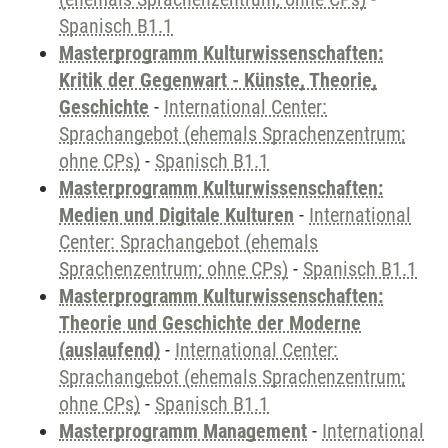
Spanisch B1.1
Masterprogramm Kulturwissenschaften:
Kritik der Gegenwart - Künste, Theorie,
Geschichte
-
International Center:
Sprachangebot (ehemals Sprachenzentrum;
ohne CPs)
-
Spanisch B1.1
Masterprogramm Kulturwissenschaften:
Medien und Digitale Kulturen
-
International
Center: Sprachangebot (ehemals
Sprachenzentrum; ohne CPs)
-
Spanisch B1.1
Masterprogramm Kulturwissenschaften:
Theorie und Geschichte der Moderne
(auslaufend)
-
International Center:
Sprachangebot (ehemals Sprachenzentrum;
ohne CPs)
-
Spanisch B1.1
Masterprogramm Management
-
International