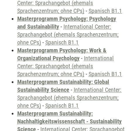
Center: Sprachangebot (ehemals
Sprachenzentrum; ohne CPs)
-
Spanisch B1.1
Masterprogramm Psychology: Psychology
and Sustainability
-
International Center:
Sprachangebot (ehemals Sprachenzentrum;
ohne CPs)
-
Spanisch B1.1
Masterprogramm Psychology: Work &
Organizational Psychology
-
International
Center: Sprachangebot (ehemals
Sprachenzentrum; ohne CPs)
-
Spanisch B1.1
Masterprogramm Sustainability: Global
Sustainability Science
-
International Center:
Sprachangebot (ehemals Sprachenzentrum;
ohne CPs)
-
Spanisch B1.1
Masterprogramm Sustainability:
Nachhaltigkeitswissenschaft - Sustainability
Science
-
International Center: Sprachangebot