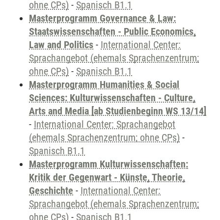
ohne CPs)
-
Spanisch B1.1
Masterprogramm Governance & Law:
Staatswissenschaften - Public Economics,
Law and Politics
-
International Center:
Sprachangebot (ehemals Sprachenzentrum;
ohne CPs)
-
Spanisch B1.1
Masterprogramm Humanities & Social
Sciences: Kulturwissenschaften - Culture,
Arts and Media [ab Studienbeginn WS 13/14]
-
International Center: Sprachangebot
(ehemals Sprachenzentrum; ohne CPs)
-
Spanisch B1.1
Masterprogramm Kulturwissenschaften:
Kritik der Gegenwart - Künste, Theorie,
Geschichte
-
International Center:
Sprachangebot (ehemals Sprachenzentrum;
ohne CPs)
-
Spanisch B1.1