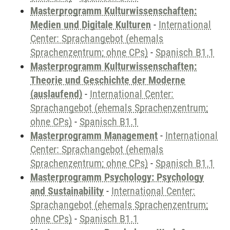
Masterprogramm Kulturwissenschaften:
Medien und Digitale Kulturen
-
International
Center: Sprachangebot (ehemals
Sprachenzentrum; ohne CPs)
-
Spanisch B1.1
Masterprogramm Kulturwissenschaften:
Theorie und Geschichte der Moderne
(auslaufend)
-
International Center:
Sprachangebot (ehemals Sprachenzentrum;
ohne CPs)
-
Spanisch B1.1
Masterprogramm Management
-
International
Center: Sprachangebot (ehemals
Sprachenzentrum; ohne CPs)
-
Spanisch B1.1
Masterprogramm Psychology: Psychology
and Sustainability
-
International Center:
Sprachangebot (ehemals Sprachenzentrum;
ohne CPs)
-
Spanisch B1.1