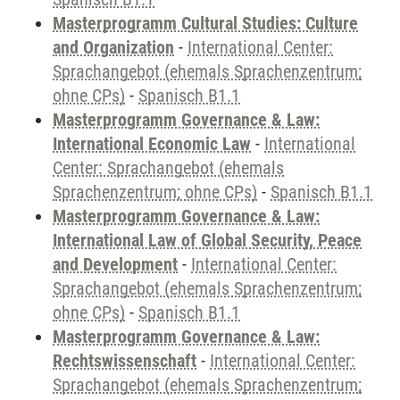
Masterprogramm Cultural Studies: Culture
and Organization
-
International Center:
Sprachangebot (ehemals Sprachenzentrum;
ohne CPs)
-
Spanisch B1.1
Masterprogramm Governance & Law:
International Economic Law
-
International
Center: Sprachangebot (ehemals
Sprachenzentrum; ohne CPs)
-
Spanisch B1.1
Masterprogramm Governance & Law:
International Law of Global Security, Peace
and Development
-
International Center:
Sprachangebot (ehemals Sprachenzentrum;
ohne CPs)
-
Spanisch B1.1
Masterprogramm Governance & Law:
Rechtswissenschaft
-
International Center:
Sprachangebot (ehemals Sprachenzentrum;