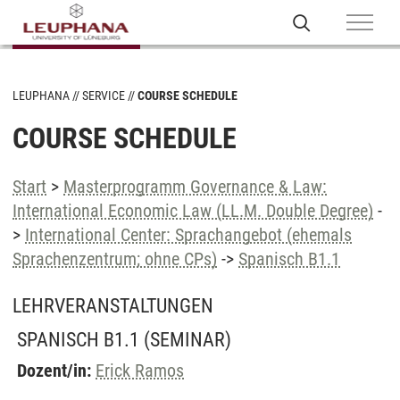
LEUPHANA
SERVICE
COURSE SCHEDULE
COURSE SCHEDULE
Start
>
Masterprogramm Governance & Law:
International Economic Law (LL.M. Double Degree)
-
>
International Center: Sprachangebot (ehemals
Sprachenzentrum; ohne CPs)
->
Spanisch B1.1
LEHRVERANSTALTUNGEN
SPANISCH B1.1
(SEMINAR)
Dozent/in:
Erick Ramos