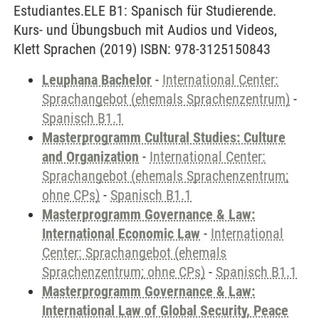
Estudiantes.ELE B1: Spanisch für Studierende.
Kurs- und Übungsbuch mit Audios und Videos,
Klett Sprachen (2019) ISBN: 978-3125150843
Leuphana Bachelor
-
International Center:
Sprachangebot (ehemals Sprachenzentrum)
-
Spanisch B1.1
Masterprogramm Cultural Studies: Culture
and Organization
-
International Center:
Sprachangebot (ehemals Sprachenzentrum;
ohne CPs)
-
Spanisch B1.1
Masterprogramm Governance & Law:
International Economic Law
-
International
Center: Sprachangebot (ehemals
Sprachenzentrum; ohne CPs)
-
Spanisch B1.1
Masterprogramm Governance & Law:
International Law of Global Security, Peace