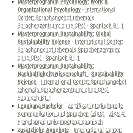
Masterprogramm Psychology: Work &
Organizational Psychology
-
International
Center: Sprachangebot (ehemals
Sprachenzentrum; ohne CPs)
-
Spanisch B1.1
Masterprogramm Sustainability: Global
Sustainability Science
-
International Center:
Sprachangebot (ehemals Sprachenzentrum;
ohne CPs)
-
Spanisch B1.1
Masterprogramm Sustainability:
Nachhaltigkeitswissenschaft - Sustainability
Science
-
International Center: Sprachangebot
(ehemals Sprachenzentrum; ohne CPs)
-
Spanisch B1.1
Leuphana Bachelor
-
Zertifikat interkulturelle
Kommunikation und Sprachen (ZiKS)
-
ZiKS 4:
Fremdsprachenkompetenz Spanisch
zusätzliche Angebote
-
International Center: