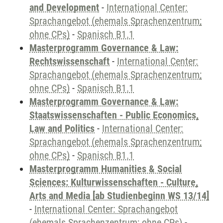
and Development
-
International Center:
Sprachangebot (ehemals Sprachenzentrum;
ohne CPs)
-
Spanisch B1.1
Masterprogramm Governance & Law:
Rechtswissenschaft
-
International Center:
Sprachangebot (ehemals Sprachenzentrum;
ohne CPs)
-
Spanisch B1.1
Masterprogramm Governance & Law:
Staatswissenschaften - Public Economics,
Law and Politics
-
International Center:
Sprachangebot (ehemals Sprachenzentrum;
ohne CPs)
-
Spanisch B1.1
Masterprogramm Humanities & Social
Sciences: Kulturwissenschaften - Culture,
Arts and Media [ab Studienbeginn WS 13/14]
-
International Center: Sprachangebot
(ehemals Sprachenzentrum; ohne CPs)
-