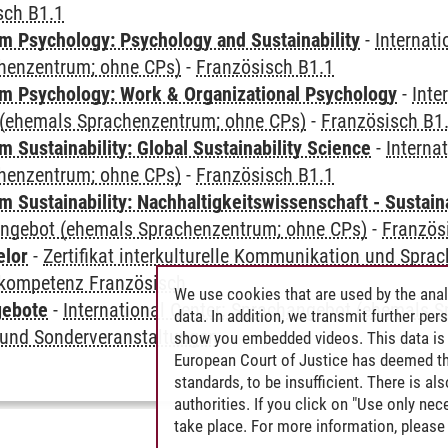
sch B1.1
 Psychology: Psychology and Sustainability
-
Internat
henzentrum; ohne CPs)
-
Französisch B1.1
 Psychology: Work & Organizational Psychology
-
Inte
(ehemals Sprachenzentrum; ohne CPs)
-
Französisch B1
Sustainability: Global Sustainability Science
-
Interna
henzentrum; ohne CPs)
-
Französisch B1.1
Sustainability: Nachhaltigkeitswissenschaft - Sustaina
angebot (ehemals Sprachenzentrum; ohne CPs)
-
Französ
elor
-
Zertifikat interkulturelle Kommunikation und Sprac
kompetenz Französisch
We use cookies that are used by the anal
gebote
-
International Center: Sprachangebot (ehemals 
data. In addition, we transmit further pe
und Sonderveranstaltungen
show you embedded videos. This data is 
European Court of Justice has deemed th
standards, to be insufficient. There is a
authorities. If you click on "Use only ne
take place. For more information, please 