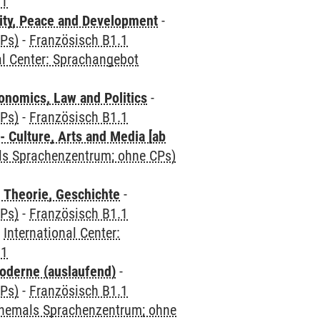
.1
ity, Peace and Development
-
CPs)
-
Französisch B1.1
al Center: Sprachangebot
nomics, Law and Politics
-
CPs)
-
Französisch B1.1
 Culture, Arts and Media [ab
als Sprachenzentrum; ohne CPs)
 Theorie, Geschichte
-
CPs)
-
Französisch B1.1
-
International Center:
.1
oderne (auslaufend)
-
CPs)
-
Französisch B1.1
(ehemals Sprachenzentrum; ohne