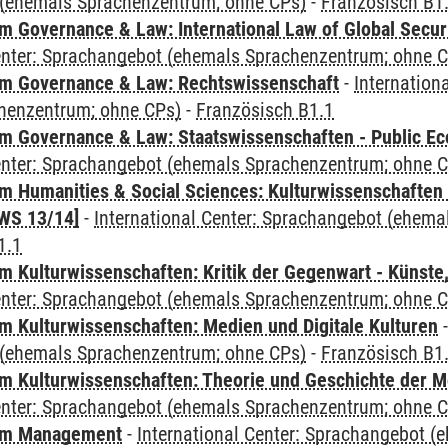
(ehemals Sprachenzentrum; ohne CPs)
-
Französisch B1
 Governance & Law: International Law of Global Secur
Center: Sprachangebot (ehemals Sprachenzentrum; ohne 
m Governance & Law: Rechtswissenschaft
-
Internation
henzentrum; ohne CPs)
-
Französisch B1.1
 Governance & Law: Staatswissenschaften - Public Eco
Center: Sprachangebot (ehemals Sprachenzentrum; ohne 
 Humanities & Social Sciences: Kulturwissenschaften -
WS 13/14]
-
International Center: Sprachangebot (ehem
1.1
 Kulturwissenschaften: Kritik der Gegenwart - Künste,
Center: Sprachangebot (ehemals Sprachenzentrum; ohne 
 Kulturwissenschaften: Medien und Digitale Kulturen
(ehemals Sprachenzentrum; ohne CPs)
-
Französisch B1
 Kulturwissenschaften: Theorie und Geschichte der M
Center: Sprachangebot (ehemals Sprachenzentrum; ohne 
mm Management
-
International Center: Sprachangebot 