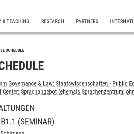
Y & TEACHING
RESEARCH
PARTNERS
INTERNAT
SE SCHEDULE
CHEDULE
m Governance & Law: Staatswissenschaften - Public Ec
al Center: Sprachangebot (ehemals Sprachenzentrum; oh
ALTUNGEN
B1.1
(SEMINAR)
e Sohlmann