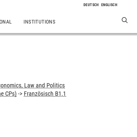
IONAL
INSTITUTIONS
onomics, Law and Politics
ne CPs)
->
Französisch B1.1