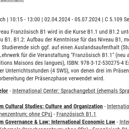
ch | 10:15 - 13:00 | 02.04.2024 - 05.07.2024 | C 5.109 
au Französisch B1 wird in die Kurse B1.1 und B1.2 unter
u B1. B1.2: Aufbau der Kenntnisse für das Niveau B1, m
 Studierende sich ggf. auf einen Auslandsaufenthalt (S
Lehrwerk für die Veranstaltung "Französisch B1.1" (neu 
ditions Maisons des langues), ISBN: 978-3-12-530275-4 E
er Unterrichtsstunden (4 SWS), von denen drei im Präsen
Vorbereitung der Präsenzphase verwendet wird.
elor
-
International Center: Sprachangebot (ehemals Sp
 Cultural Studies: Culture and Organization
-
Internati
henzentrum; ohne CPs)
-
Französisch B1.1
 Governance & Law: International Economic Law
-
Inte