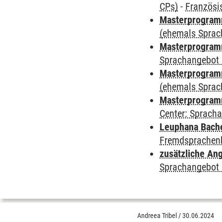
CPs)
-
Französi
Masterprogramm
(ehemals Sprac
Masterprogramm
Sprachangebot 
Masterprogramm 
(ehemals Sprac
Masterprogramm 
Center: Sprach
Leuphana Bach
Fremdsprachen
zusätzliche An
Sprachangebot 
Andreea Tribel
/
30.06.2024