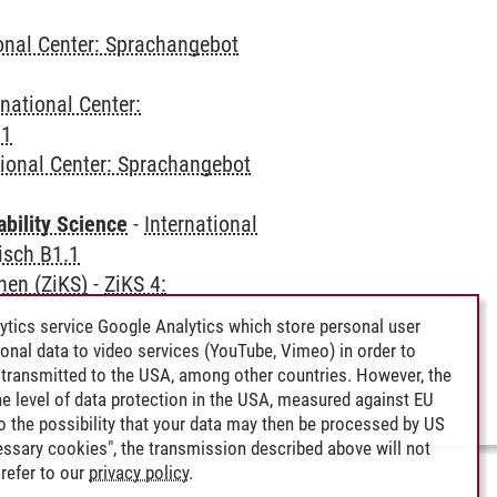
ional Center: Sprachangebot
rnational Center:
.1
tional Center: Sprachangebot
bility Science
-
International
isch B1.1
hen (ZiKS)
-
ZiKS 4:
ytics service Google Analytics which store personal user
Sprachenzentrum)
-
rsonal data to video services (YouTube, Vimeo) in order to
transmitted to the USA, among other countries. However, the
e level of data protection in the USA, measured against EU
lso the possibility that your data may then be processed by US
cessary cookies", the transmission described above will not
refer to our
privacy policy
.