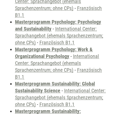
Center: Sprachangebot (ehemals
Sprachenzentrum; ohne CPs)
-
Französisch
B1.1
Masterprogramm Psychology: Psychology
and Sustainability
-
International Center:
Sprachangebot (ehemals Sprachenzentrum;
ohne CPs)
-
Französisch B1.1
Masterprogramm Psychology: Work &
Organizational Psychology
-
International
Center: Sprachangebot (ehemals
Sprachenzentrum; ohne CPs)
-
Französisch
B1.1
Masterprogramm Sustainability: Global
Sustainability Science
-
International Center:
Sprachangebot (ehemals Sprachenzentrum;
ohne CPs)
-
Französisch B1.1
Masterprogramm Sustainability: