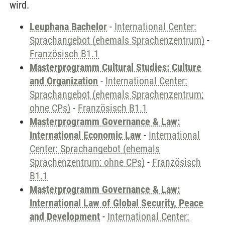
wird.
Leuphana Bachelor
-
International Center:
Sprachangebot (ehemals Sprachenzentrum)
-
Französisch B1.1
Masterprogramm Cultural Studies: Culture
and Organization
-
International Center:
Sprachangebot (ehemals Sprachenzentrum;
ohne CPs)
-
Französisch B1.1
Masterprogramm Governance & Law:
International Economic Law
-
International
Center: Sprachangebot (ehemals
Sprachenzentrum; ohne CPs)
-
Französisch
B1.1
Masterprogramm Governance & Law:
International Law of Global Security, Peace
and Development
-
International Center: