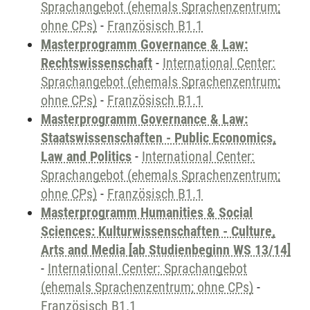
Sprachangebot (ehemals Sprachenzentrum;
ohne CPs)
-
Französisch B1.1
Masterprogramm Governance & Law:
Rechtswissenschaft
-
International Center:
Sprachangebot (ehemals Sprachenzentrum;
ohne CPs)
-
Französisch B1.1
Masterprogramm Governance & Law:
Staatswissenschaften - Public Economics,
Law and Politics
-
International Center:
Sprachangebot (ehemals Sprachenzentrum;
ohne CPs)
-
Französisch B1.1
Masterprogramm Humanities & Social
Sciences: Kulturwissenschaften - Culture,
Arts and Media [ab Studienbeginn WS 13/14]
-
International Center: Sprachangebot
(ehemals Sprachenzentrum; ohne CPs)
-
Französisch B1.1