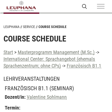
LEUPHANA
SERVICE
COURSE SCHEDULE
COURSE SCHEDULE
Start
>
Masterprogramm Management (M.Sc.)
->
International Center: Sprachangebot (ehemals
Sprachenzentrum; ohne CPs)
->
Französisch B1.1
LEHRVERANSTALTUNGEN
FRANZÖSISCH B1.1
(SEMINAR)
Dozent/in:
Valentine Sohlmann
Termin: