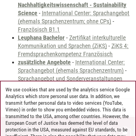
Nachhaltigkeitswissenschaft - Sustainability
Science
-
International Center: Sprachangebot
(ehemals Sprachenzentrum; ohne CPs)
-
Französisch B1.1
Leuphana Bachelor
-
Zertifikat interkulturelle
Kommunikation und Sprachen (ZiKS)
-
ZiKS 4:
Fremdsprachenkompetenz Französisch
zusätzliche Angebote
-
International Center:
Sprachangebot (ehemals Sprachenzentrum)
-
Sprachangebot und Sonderveranstaltungen
We use cookies that are used by the analytics service Google
Analytics which store personal user data. In addition, we
transmit further personal data to video services (YouTube,
Andreea Tribel
/
30.06.2024
Vimeo) in order to show you embedded videos. This data is
transmitted to the USA, among other countries. However, the
European Court of Justice has deemed the level of data
protection in the USA, measured against EU standards, to be
CONTACT