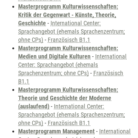
Masterprogramm Kulturwissenschaften:
Kritik der Gegenwart - Künste, Theorie,
Geschichte
-
International Center:
Sprachangebot (ehemals Sprachenzentrum;
ohne CPs)
-
Französisch B1.1
Masterprogramm Kulturwissenschaften:
Medien und Digitale Kulturen
-
International
Center: Sprachangebot (ehemals
Sprachenzentrum; ohne CPs)
-
Französisch
B1.1
Masterprogramm Kulturwissenschaften:
Theorie und Geschichte der Moderne
(auslaufend)
-
International Center:
Sprachangebot (ehemals Sprachenzentrum;
ohne CPs)
-
Französisch B1.1
Masterprogramm Management
-
International