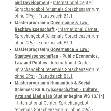
and Development
-
International Center:
Sprachangebot (ehemals Sprachenzentrum;
ohne CPs)
-
Französisch B1.1
Masterprogramm Governance & Law:
Rechtswissenschaft
-
International Center:
Sprachangebot (ehemals Sprachenzentrum;
ohne CPs)
-
Französisch B1.1
Masterprogramm Governance & Law:
Staatswissenschaften - Public Economics,
Law and Politics
-
International Center:
Sprachangebot (ehemals Sprachenzentrum;
ohne CPs)
-
Französisch B1.1
Masterprogramm Humanities & Social
Sciences: Kulturwissenschaften - Culture,
Arts and Media [ab Studienbeginn WS 13/14]
-
International Center: Sprachangebot
(ehemals Sprachenzentrum; ohne CPs)
-