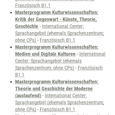
Französisch B1.1
Masterprogramm Kulturwissenschaften:
Kritik der Gegenwart - Künste, Theorie,
Geschichte
-
International Center:
Sprachangebot (ehemals Sprachenzentrum;
ohne CPs)
-
Französisch B1.1
Masterprogramm Kulturwissenschaften:
Medien und Digitale Kulturen
-
International
Center: Sprachangebot (ehemals
Sprachenzentrum; ohne CPs)
-
Französisch
B1.1
Masterprogramm Kulturwissenschaften:
Theorie und Geschichte der Moderne
(auslaufend)
-
International Center:
Sprachangebot (ehemals Sprachenzentrum;
ohne CPs)
-
Französisch B1.1