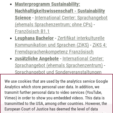
Masterprogramm Sustainability:
Nachhaltigkeitswissenschaft - Sustainability
Science
-
International Center: Sprachangebot
(ehemals Sprachenzentrum; ohne CPs)
-
Französisch B1.1
Leuphana Bachelor
-
Zertifikat interkulturelle
Kommunikation und Sprachen (ZiKS)
-
ZiKS 4:
Fremdsprachenkompetenz Französisch
zusätzliche Angebote
-
International Center:
Sprachangebot (ehemals Sprachenzentrum)
-
Sprachangebot und Sonderveranstaltungen
We use cookies that are used by the analytics service Google
Analytics which store personal user data. In addition, we
transmit further personal data to video services (YouTube,
Andreea Tribel
/
30.06.2024
Vimeo) in order to show you embedded videos. This data is
transmitted to the USA, among other countries. However, the
European Court of Justice has deemed the level of data