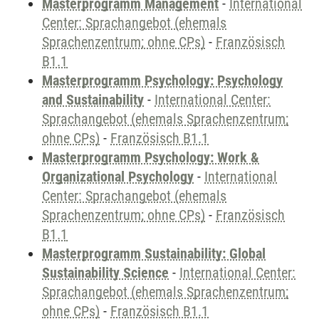
Masterprogramm Management
-
International
Center: Sprachangebot (ehemals
Sprachenzentrum; ohne CPs)
-
Französisch
B1.1
Masterprogramm Psychology: Psychology
and Sustainability
-
International Center:
Sprachangebot (ehemals Sprachenzentrum;
ohne CPs)
-
Französisch B1.1
Masterprogramm Psychology: Work &
Organizational Psychology
-
International
Center: Sprachangebot (ehemals
Sprachenzentrum; ohne CPs)
-
Französisch
B1.1
Masterprogramm Sustainability: Global
Sustainability Science
-
International Center:
Sprachangebot (ehemals Sprachenzentrum;
ohne CPs)
-
Französisch B1.1