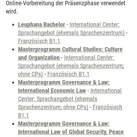
Online-Vorbereitung der Präsenzphase verwendet
wird.
Leuphana Bachelor
-
International Center:
Sprachangebot (ehemals Sprachenzentrum)
-
Französisch B1.1
Masterprogramm Cultural Studies: Culture
and Organization
-
International Center:
Sprachangebot (ehemals Sprachenzentrum;
ohne CPs)
-
Französisch B1.1
Masterprogramm Governance & Law:
International Economic Law
-
International
Center: Sprachangebot (ehemals
Sprachenzentrum; ohne CPs)
-
Französisch
B1.1
Masterprogramm Governance & Law:
International Law of Global Security, Peace