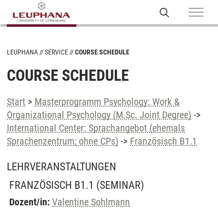
LEUPHANA
SERVICE
COURSE SCHEDULE
COURSE SCHEDULE
Start
>
Masterprogramm Psychology: Work &
Organizational Psychology (M.Sc. Joint Degree)
->
International Center: Sprachangebot (ehemals
Sprachenzentrum; ohne CPs)
->
Französisch B1.1
LEHRVERANSTALTUNGEN
FRANZÖSISCH B1.1
(SEMINAR)
Dozent/in:
Valentine Sohlmann