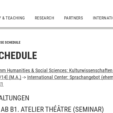
Y & TEACHING
RESEARCH
PARTNERS
INTERNAT
SE SCHEDULE
CHEDULE
m Humanities & Social Sciences: Kulturwissenschaften -
14] (M.A.)
->
International Center: Sprachangebot (ehe
C1
ALTUNGEN
AB B1. ATELIER THÉÂTRE
(SEMINAR)