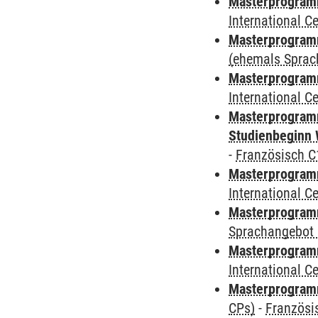
Masterprogramm
International 
Masterprogram
(ehemals Sprac
Masterprogramm
International 
Masterprogramm
Studienbeginn 
-
Französisch C
Masterprogramm
International 
Masterprogramm
Sprachangebot 
Masterprogramm
International 
Masterprogra
CPs)
-
Französi