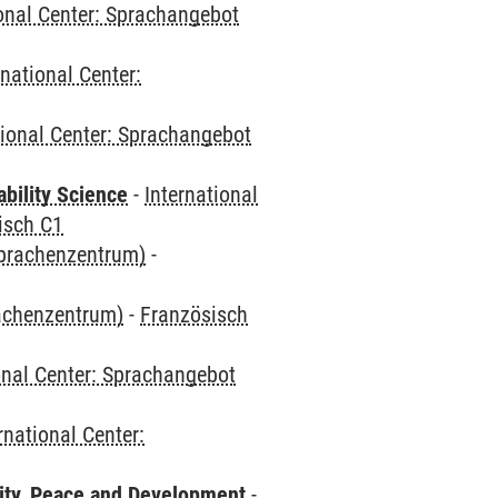
ional Center: Sprachangebot
rnational Center:
tional Center: Sprachangebot
bility Science
-
International
isch C1
Sprachenzentrum)
-
rachenzentrum)
-
Französisch
onal Center: Sprachangebot
rnational Center:
ity, Peace and Development
-