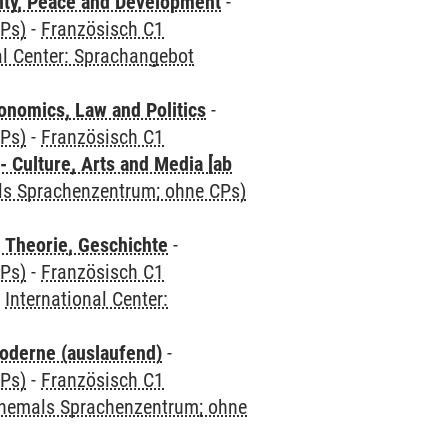
ity, Peace and Development
-
CPs)
-
Französisch C1
al Center: Sprachangebot
nomics, Law and Politics
-
CPs)
-
Französisch C1
 Culture, Arts and Media [ab
als Sprachenzentrum; ohne CPs)
 Theorie, Geschichte
-
CPs)
-
Französisch C1
-
International Center:
oderne (auslaufend)
-
CPs)
-
Französisch C1
(ehemals Sprachenzentrum; ohne