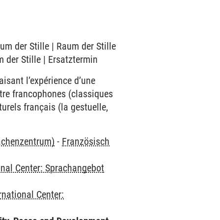
m der Stille | Raum der Stille
der Stille | Ersatztermin
faisant l’expérience d’une
éâtre francophones (classiques
rels français (la gestuelle,
rachenzentrum)
-
Französisch
onal Center: Sprachangebot
rnational Center: