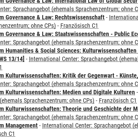
 Governance & Law: International Law of Global Secur
Center: Sprachangebot (ehemals Sprachenzentrum; ohne 
m Governance & Law: Rechtswissenschaft
-
Internation
henzentrum; ohne CPs)
-
Französisch C1
 Governance & Law: Staatswissenschaften - Public Eco
Center: Sprachangebot (ehemals Sprachenzentrum; ohne 
 Humanities & Social Sciences: Kulturwissenschaften -
WS 13/14]
-
International Center: Sprachangebot (ehem
1
 Kulturwissenschaften: Kritik der Gegenwart - Künste,
Center: Sprachangebot (ehemals Sprachenzentrum; ohne 
 Kulturwissenschaften: Medien und Digitale Kulturen
(ehemals Sprachenzentrum; ohne CPs)
-
Französisch C1
 Kulturwissenschaften: Theorie und Geschichte der M
Center: Sprachangebot (ehemals Sprachenzentrum; ohne 
mm Management
-
International Center: Sprachangebot 
sch C1