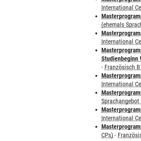
International 
Masterprogram
(ehemals Sprac
Masterprogramm
International 
Masterprogramm
Studienbeginn 
-
Französisch B
Masterprogramm
International 
Masterprogramm
Sprachangebot 
Masterprogramm
International 
Masterprogra
CPs)
-
Französi