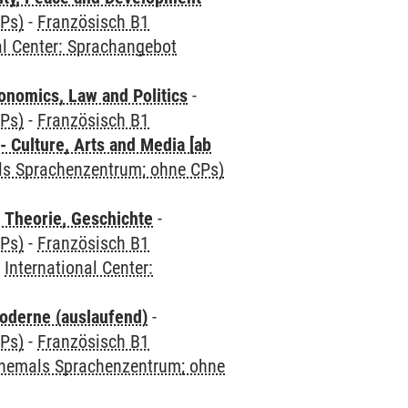
CPs)
-
Französisch B1
al Center: Sprachangebot
nomics, Law and Politics
-
CPs)
-
Französisch B1
 Culture, Arts and Media [ab
als Sprachenzentrum; ohne CPs)
 Theorie, Geschichte
-
CPs)
-
Französisch B1
-
International Center:
oderne (auslaufend)
-
CPs)
-
Französisch B1
(ehemals Sprachenzentrum; ohne