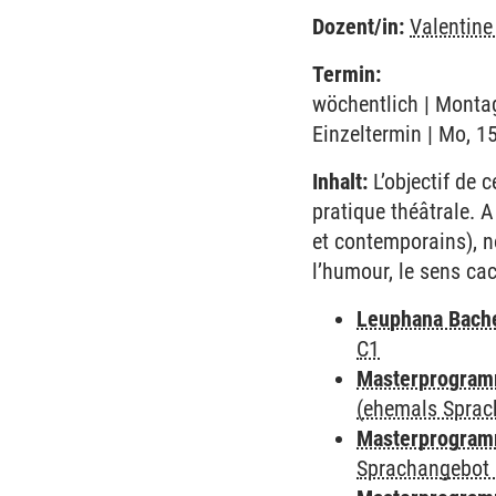
Dozent/in:
Valentin
Termin:
wöchentlich | Montag
Einzeltermin | Mo, 1
Inhalt:
L’objectif de c
pratique théâtrale. A
et contemporains), n
l’humour, le sens cac
Leuphana Bach
C1
Masterprogramm
(ehemals Sprac
Masterprogramm
Sprachangebot 