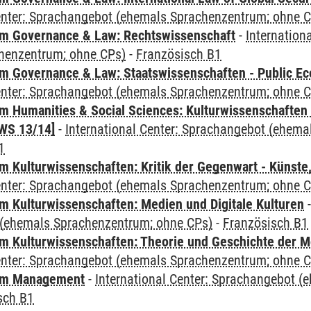
Center: Sprachangebot (ehemals Sprachenzentrum; ohne 
m Governance & Law: Rechtswissenschaft
-
Internation
henzentrum; ohne CPs)
-
Französisch B1
 Governance & Law: Staatswissenschaften - Public Eco
Center: Sprachangebot (ehemals Sprachenzentrum; ohne 
 Humanities & Social Sciences: Kulturwissenschaften -
WS 13/14]
-
International Center: Sprachangebot (ehem
1
 Kulturwissenschaften: Kritik der Gegenwart - Künste,
Center: Sprachangebot (ehemals Sprachenzentrum; ohne 
 Kulturwissenschaften: Medien und Digitale Kulturen
(ehemals Sprachenzentrum; ohne CPs)
-
Französisch B1
 Kulturwissenschaften: Theorie und Geschichte der M
Center: Sprachangebot (ehemals Sprachenzentrum; ohne 
mm Management
-
International Center: Sprachangebot 
sch B1