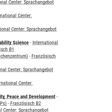
ional Center: Sprachangebot
rnational Center:
tional Center: Sprachangebot
bility Science
-
International
isch B1
rachenzentrum)
-
Französisch
onal Center: Sprachangebot
rnational Center:
ity, Peace and Development
-
CPs)
-
Französisch B2
al Center: Sprachangebot