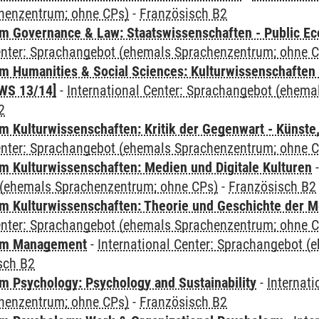
henzentrum; ohne CPs)
-
Französisch B2
 Governance & Law: Staatswissenschaften - Public Eco
Center: Sprachangebot (ehemals Sprachenzentrum; ohne 
 Humanities & Social Sciences: Kulturwissenschaften -
WS 13/14]
-
International Center: Sprachangebot (ehem
2
 Kulturwissenschaften: Kritik der Gegenwart - Künste,
Center: Sprachangebot (ehemals Sprachenzentrum; ohne 
 Kulturwissenschaften: Medien und Digitale Kulturen
(ehemals Sprachenzentrum; ohne CPs)
-
Französisch B2
 Kulturwissenschaften: Theorie und Geschichte der M
Center: Sprachangebot (ehemals Sprachenzentrum; ohne 
mm Management
-
International Center: Sprachangebot 
sch B2
 Psychology: Psychology and Sustainability
-
Internat
henzentrum; ohne CPs)
-
Französisch B2