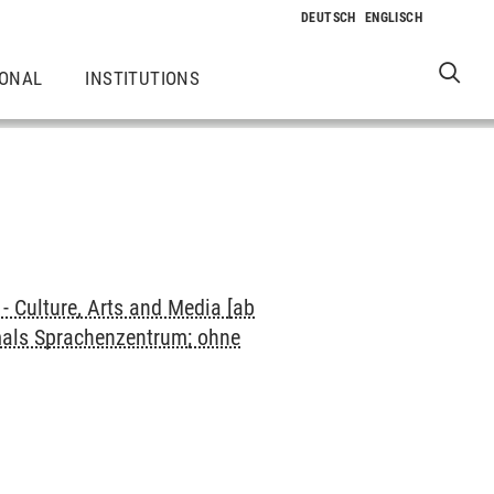
IONAL
INSTITUTIONS
 Culture, Arts and Media [ab
mals Sprachenzentrum; ohne