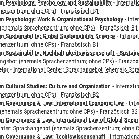
 Psychology: Psychology and Sustainability
-
Internat
henzentrum; ohne CPs)
-
Französisch B1
 Psychology: Work & Organizational Psychology
-
Inte
(ehemals Sprachenzentrum; ohne CPs)
-
Französisch B1
Sustainability: Global Sustainability Science
-
Interna
henzentrum; ohne CPs)
-
Französisch B1
Sustainability: Nachhaltigkeitswissenschaft - Sustaina
angebot (ehemals Sprachenzentrum; ohne CPs)
-
Französ
elor
-
International Center: Sprachangebot (ehemals Sp
 Cultural Studies: Culture and Organization
-
Internati
henzentrum; ohne CPs)
-
Französisch B2
 Governance & Law: International Economic Law
-
Inte
(ehemals Sprachenzentrum; ohne CPs)
-
Französisch B2
 Governance & Law: International Law of Global Secur
Center: Sprachangebot (ehemals Sprachenzentrum; ohne 
m Governance & Law: Rechtswissenschaft
-
Internation