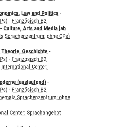
nomics, Law and Politics
-
CPs)
-
Französisch B2
 Culture, Arts and Media [ab
als Sprachenzentrum; ohne CPs)
 Theorie, Geschichte
-
CPs)
-
Französisch B2
-
International Center:
oderne (auslaufend)
-
CPs)
-
Französisch B2
(ehemals Sprachenzentrum; ohne
ional Center: Sprachangebot