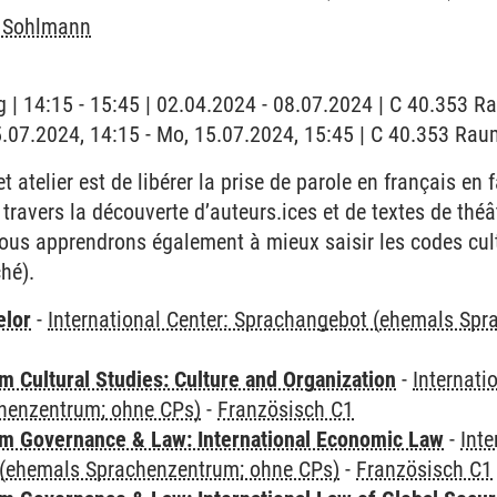
e Sohlmann
 | 14:15 - 15:45 | 02.04.2024 - 08.07.2024 | C 40.353 Rau
5.07.2024, 14:15 - Mo, 15.07.2024, 15:45 | C 40.353 Raum 
et atelier est de libérer la prise de parole en français en 
 travers la découverte d’auteurs.ices et de textes de th
ous apprendrons également à mieux saisir les codes cultu
hé).
elor
-
International Center: Sprachangebot (ehemals Sp
 Cultural Studies: Culture and Organization
-
Internati
henzentrum; ohne CPs)
-
Französisch C1
 Governance & Law: International Economic Law
-
Inte
(ehemals Sprachenzentrum; ohne CPs)
-
Französisch C1