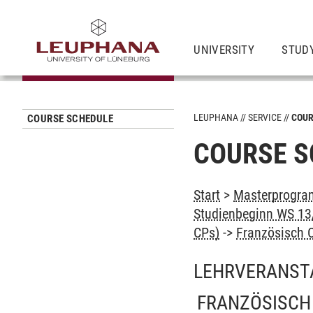
UNIVERSITY
STUD
LEUPHANA
SERVICE
COUR
COURSE SCHEDULE
COURSE S
Start
>
Masterprogram
Studienbeginn WS 13/
CPs)
->
Französisch 
LEHRVERANST
FRANZÖSISCH 