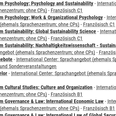
 Psychology: Psychology and Sustainability
-
Internat
henzentrum; ohne CPs)
-
Französisch C1
 Psychology: Work & Organizational Psychology
-
Inte
(ehemals Sprachenzentrum; ohne CPs)
-
Französisch C1
Sustainability: Global Sustainability Science
-
Interna
henzentrum; ohne CPs)
-
Französisch C1
Sustainability: Nachhaltigkeitswissenschaft - Sustaina
angebot (ehemals Sprachenzentrum; ohne CPs)
-
Französ
gebote
-
International Center: Sprachangebot (ehemals 
und Sonderveranstaltungen
elor
-
International Center: Sprachangebot (ehemals Sp
 Cultural Studies: Culture and Organization
-
Internati
henzentrum; ohne CPs)
-
Französisch B1
 Governance & Law: International Economic Law
-
Inte
(ehemals Sprachenzentrum; ohne CPs)
-
Französisch B1
 Governance & Law: International Law of Global Secur