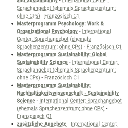
and Sustainability
-
International Center:
Sprachangebot (ehemals Sprachenzentrum;
ohne CPs)
-
Französisch C1
Masterprogramm Psychology: Work &
Organizational Psychology
-
International
Center: Sprachangebot (ehemals
Sprachenzentrum; ohne CPs)
-
Französisch C1
Masterprogramm Sustainability: Global
Sustainability Science
-
International Center:
Sprachangebot (ehemals Sprachenzentrum;
ohne CPs)
-
Französisch C1
Masterprogramm Sustainability:
Nachhaltigkeitswissenschaft - Sustainability
Science
-
International Center: Sprachangebot
(ehemals Sprachenzentrum; ohne CPs)
-
Französisch C1
zusätzliche Angebote
-
International Center: