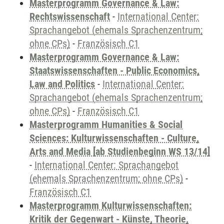
Masterprogramm Governance & Law:
Rechtswissenschaft
-
International Center:
Sprachangebot (ehemals Sprachenzentrum;
ohne CPs)
-
Französisch C1
Masterprogramm Governance & Law:
Staatswissenschaften - Public Economics,
Law and Politics
-
International Center:
Sprachangebot (ehemals Sprachenzentrum;
ohne CPs)
-
Französisch C1
Masterprogramm Humanities & Social
Sciences: Kulturwissenschaften - Culture,
Arts and Media [ab Studienbeginn WS 13/14]
-
International Center: Sprachangebot
(ehemals Sprachenzentrum; ohne CPs)
-
Französisch C1
Masterprogramm Kulturwissenschaften:
Kritik der Gegenwart - Künste, Theorie,