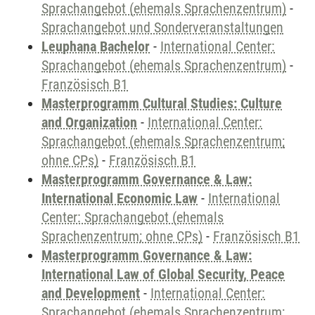
Sprachangebot (ehemals Sprachenzentrum)
-
Sprachangebot und Sonderveranstaltungen
Leuphana Bachelor
-
International Center:
Sprachangebot (ehemals Sprachenzentrum)
-
Französisch B1
Masterprogramm Cultural Studies: Culture
and Organization
-
International Center:
Sprachangebot (ehemals Sprachenzentrum;
ohne CPs)
-
Französisch B1
Masterprogramm Governance & Law:
International Economic Law
-
International
Center: Sprachangebot (ehemals
Sprachenzentrum; ohne CPs)
-
Französisch B1
Masterprogramm Governance & Law:
International Law of Global Security, Peace
and Development
-
International Center:
Sprachangebot (ehemals Sprachenzentrum;