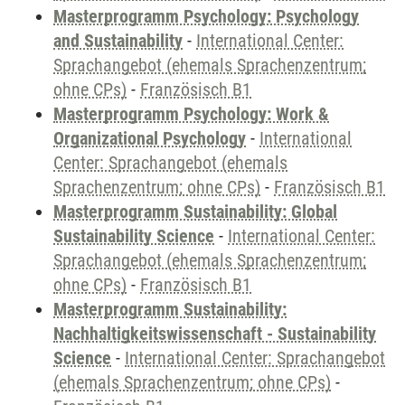
Masterprogramm Psychology: Psychology
and Sustainability
-
International Center:
Sprachangebot (ehemals Sprachenzentrum;
ohne CPs)
-
Französisch B1
Masterprogramm Psychology: Work &
Organizational Psychology
-
International
Center: Sprachangebot (ehemals
Sprachenzentrum; ohne CPs)
-
Französisch B1
Masterprogramm Sustainability: Global
Sustainability Science
-
International Center:
Sprachangebot (ehemals Sprachenzentrum;
ohne CPs)
-
Französisch B1
Masterprogramm Sustainability:
Nachhaltigkeitswissenschaft - Sustainability
Science
-
International Center: Sprachangebot
(ehemals Sprachenzentrum; ohne CPs)
-