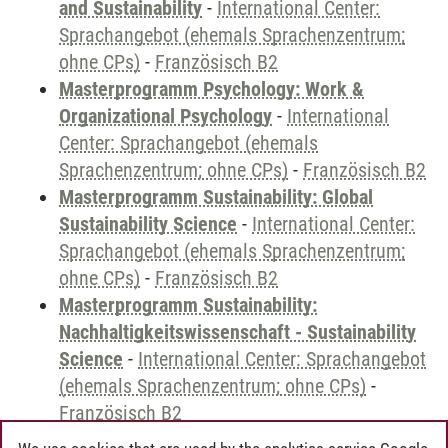
and Sustainability
-
International Center:
Sprachangebot (ehemals Sprachenzentrum;
ohne CPs)
-
Französisch B2
Masterprogramm Psychology: Work &
Organizational Psychology
-
International
Center: Sprachangebot (ehemals
Sprachenzentrum; ohne CPs)
-
Französisch B2
Masterprogramm Sustainability: Global
Sustainability Science
-
International Center:
Sprachangebot (ehemals Sprachenzentrum;
ohne CPs)
-
Französisch B2
Masterprogramm Sustainability:
Nachhaltigkeitswissenschaft - Sustainability
Science
-
International Center: Sprachangebot
(ehemals Sprachenzentrum; ohne CPs)
-
Französisch B2