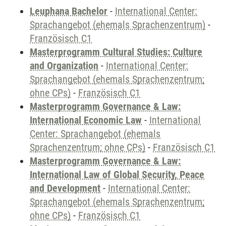
Leuphana Bachelor
-
International Center:
Sprachangebot (ehemals Sprachenzentrum)
-
Französisch C1
Masterprogramm Cultural Studies: Culture
and Organization
-
International Center:
Sprachangebot (ehemals Sprachenzentrum;
ohne CPs)
-
Französisch C1
Masterprogramm Governance & Law:
International Economic Law
-
International
Center: Sprachangebot (ehemals
Sprachenzentrum; ohne CPs)
-
Französisch C1
Masterprogramm Governance & Law:
International Law of Global Security, Peace
and Development
-
International Center:
Sprachangebot (ehemals Sprachenzentrum;
ohne CPs)
-
Französisch C1