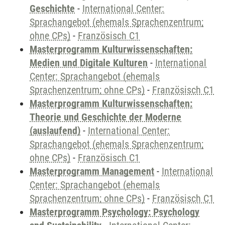
Geschichte
-
International Center:
Sprachangebot (ehemals Sprachenzentrum;
ohne CPs)
-
Französisch C1
Masterprogramm Kulturwissenschaften:
Medien und Digitale Kulturen
-
International
Center: Sprachangebot (ehemals
Sprachenzentrum; ohne CPs)
-
Französisch C1
Masterprogramm Kulturwissenschaften:
Theorie und Geschichte der Moderne
(auslaufend)
-
International Center:
Sprachangebot (ehemals Sprachenzentrum;
ohne CPs)
-
Französisch C1
Masterprogramm Management
-
International
Center: Sprachangebot (ehemals
Sprachenzentrum; ohne CPs)
-
Französisch C1
Masterprogramm Psychology: Psychology