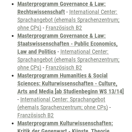
Masterprogramm Governance & Law:
Rechtswissenschaft
-
International Center:
Sprachangebot (ehemals Sprachenzentrum;
ohne CPs)
-
Französisch B2
Masterprogramm Governance & Law:
Staatswissenschaften - Public Economics,
Law and Politics
-
International Center:
Sprachangebot (ehemals Sprachenzentrum;
ohne CPs)
-
Französisch B2
Masterprogramm Humanities & Social
Sciences: Kulturwissenschaften - Culture,
Arts and Media [ab Studienbeginn WS 13/14]
-
International Center: Sprachangebot
(ehemals Sprachenzentrum; ohne CPs)
-
Französisch B2
Masterprogramm Kulturwissenschaften:
Kritik der Gegenwart - Künste, Theorie,