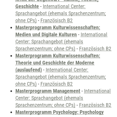
Geschichte
-
International Center:
Sprachangebot (ehemals Sprachenzentrum;
ohne CPs)
-
Französisch B2
Masterprogramm Kulturwissenschaften:
Medien und Digitale Kulturen
-
International
Center: Sprachangebot (ehemals
Sprachenzentrum; ohne CPs)
-
Französisch B2
Masterprogramm Kulturwissenschaften:
Theorie und Geschichte der Moderne
(auslaufend)
-
International Center:
Sprachangebot (ehemals Sprachenzentrum;
ohne CPs)
-
Französisch B2
Masterprogramm Management
-
International
Center: Sprachangebot (ehemals
Sprachenzentrum; ohne CPs)
-
Französisch B2
Masterprogramm Psychology: Psychology