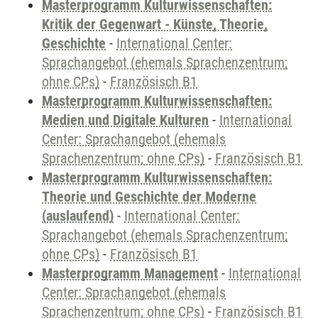
Masterprogramm Kulturwissenschaften:
Kritik der Gegenwart - Künste, Theorie,
Geschichte
-
International Center:
Sprachangebot (ehemals Sprachenzentrum;
ohne CPs)
-
Französisch B1
Masterprogramm Kulturwissenschaften:
Medien und Digitale Kulturen
-
International
Center: Sprachangebot (ehemals
Sprachenzentrum; ohne CPs)
-
Französisch B1
Masterprogramm Kulturwissenschaften:
Theorie und Geschichte der Moderne
(auslaufend)
-
International Center:
Sprachangebot (ehemals Sprachenzentrum;
ohne CPs)
-
Französisch B1
Masterprogramm Management
-
International
Center: Sprachangebot (ehemals
Sprachenzentrum; ohne CPs)
-
Französisch B1