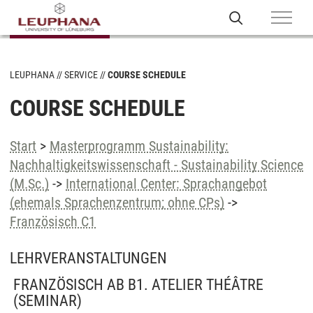
LEUPHANA
SERVICE
COURSE SCHEDULE
COURSE SCHEDULE
Start
>
Masterprogramm Sustainability:
Nachhaltigkeitswissenschaft - Sustainability Science
(M.Sc.)
->
International Center: Sprachangebot
(ehemals Sprachenzentrum; ohne CPs)
->
Französisch C1
LEHRVERANSTALTUNGEN
FRANZÖSISCH AB B1. ATELIER THÉÂTRE
(SEMINAR)