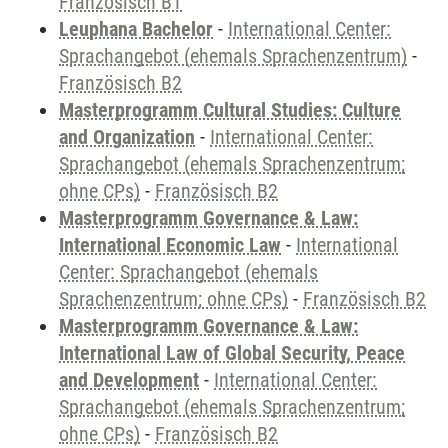
Französisch B1
Leuphana Bachelor
-
International Center:
Sprachangebot (ehemals Sprachenzentrum)
-
Französisch B2
Masterprogramm Cultural Studies: Culture
and Organization
-
International Center:
Sprachangebot (ehemals Sprachenzentrum;
ohne CPs)
-
Französisch B2
Masterprogramm Governance & Law:
International Economic Law
-
International
Center: Sprachangebot (ehemals
Sprachenzentrum; ohne CPs)
-
Französisch B2
Masterprogramm Governance & Law:
International Law of Global Security, Peace
and Development
-
International Center:
Sprachangebot (ehemals Sprachenzentrum;
ohne CPs)
-
Französisch B2