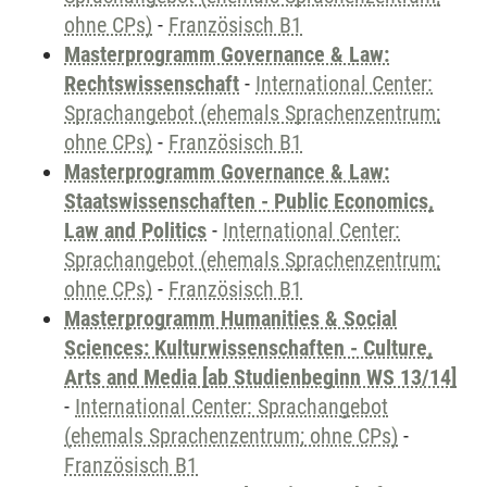
ohne CPs)
-
Französisch B1
Masterprogramm Governance & Law:
Rechtswissenschaft
-
International Center:
Sprachangebot (ehemals Sprachenzentrum;
ohne CPs)
-
Französisch B1
Masterprogramm Governance & Law:
Staatswissenschaften - Public Economics,
Law and Politics
-
International Center:
Sprachangebot (ehemals Sprachenzentrum;
ohne CPs)
-
Französisch B1
Masterprogramm Humanities & Social
Sciences: Kulturwissenschaften - Culture,
Arts and Media [ab Studienbeginn WS 13/14]
-
International Center: Sprachangebot
(ehemals Sprachenzentrum; ohne CPs)
-
Französisch B1