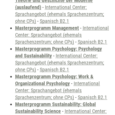
Theorie und Geschichte der Moderne
(auslaufend)
-
International Center:
Sprachangebot (ehemals Sprachenzentrum;
ohne CPs)
-
Spanisch B2.1
Masterprogramm Management
-
International
Center: Sprachangebot (ehemals
Sprachenzentrum; ohne CPs)
-
Spanisch B2.1
Masterprogramm Psychology: Psychology
and Sustainability
-
International Center:
Sprachangebot (ehemals Sprachenzentrum;
ohne CPs)
-
Spanisch B2.1
Masterprogramm Psychology: Work &
Organizational Psychology
-
International
Center: Sprachangebot (ehemals
Sprachenzentrum; ohne CPs)
-
Spanisch B2.1
Masterprogramm Sustainability: Global
Sustainability Science
-
International Center: