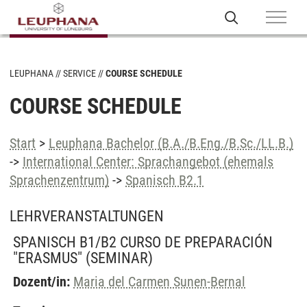
LEUPHANA
SERVICE
COURSE SCHEDULE
COURSE SCHEDULE
Start
>
Leuphana Bachelor (B.A./B.Eng./B.Sc./LL.B.)
->
International Center: Sprachangebot (ehemals
Sprachenzentrum)
->
Spanisch B2.1
LEHRVERANSTALTUNGEN
SPANISCH B1/B2 CURSO DE PREPARACIÓN
"ERASMUS"
(SEMINAR)
Dozent/in:
Maria del Carmen Sunen-Bernal