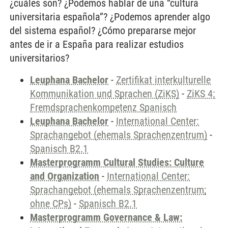
¿cuáles son? ¿Podemos hablar de una “cultura
universitaria española”? ¿Podemos aprender algo
del sistema español? ¿Cómo prepararse mejor
antes de ir a España para realizar estudios
universitarios?
Leuphana Bachelor
-
Zertifikat interkulturelle
Kommunikation und Sprachen (ZiKS)
-
ZiKS 4:
Fremdsprachenkompetenz Spanisch
Leuphana Bachelor
-
International Center:
Sprachangebot (ehemals Sprachenzentrum)
-
Spanisch B2.1
Masterprogramm Cultural Studies: Culture
and Organization
-
International Center:
Sprachangebot (ehemals Sprachenzentrum;
ohne CPs)
-
Spanisch B2.1
Masterprogramm Governance & Law: