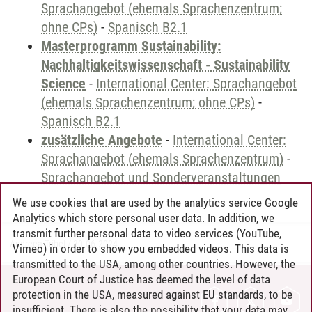
Sprachangebot (ehemals Sprachenzentrum;
ohne CPs)
-
Spanisch B2.1
Masterprogramm Sustainability:
Nachhaltigkeitswissenschaft - Sustainability
Science
-
International Center: Sprachangebot
(ehemals Sprachenzentrum; ohne CPs)
-
Spanisch B2.1
zusätzliche Angebote
-
International Center:
Sprachangebot (ehemals Sprachenzentrum)
-
Sprachangebot und Sonderveranstaltungen
We use cookies that are used by the analytics service Google
Analytics which store personal user data. In addition, we
transmit further personal data to video services (YouTube,
Andreea Tribel
/
30.06.2024
Vimeo) in order to show you embedded videos. This data is
transmitted to the USA, among other countries. However, the
European Court of Justice has deemed the level of data
protection in the USA, measured against EU standards, to be
CONTACT
insufficient. There is also the possibility that your data may