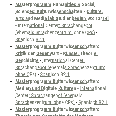
Masterprogramm Humanities & Social
Sciences: Kulturwissenschaften - Culture,
Arts and Media [ab Studienbeginn WS 13/14]
-
International Center: Sprachangebot
(ehemals Sprachenzentrum; ohne CPs)
-
Spanisch B2.1
Masterprogramm Kulturwissenschaften:
Kritik der Gegenwart - Künste, Theorie,
Geschichte
-
International Center:
Sprachangebot (ehemals Sprachenzentrum;
ohne CPs)
-
Spanisch B2.1
Masterprogramm Kulturwissenschaften:
Medien und Digitale Kulturen
-
International
Center: Sprachangebot (ehemals
Sprachenzentrum; ohne CPs)
-
Spanisch B2.1
Masterprogramm Kulturwissenschaften: