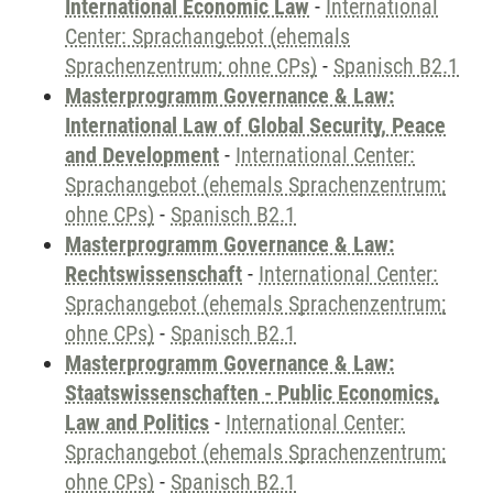
International Economic Law
-
International
Center: Sprachangebot (ehemals
Sprachenzentrum; ohne CPs)
-
Spanisch B2.1
Masterprogramm Governance & Law:
International Law of Global Security, Peace
and Development
-
International Center:
Sprachangebot (ehemals Sprachenzentrum;
ohne CPs)
-
Spanisch B2.1
Masterprogramm Governance & Law:
Rechtswissenschaft
-
International Center:
Sprachangebot (ehemals Sprachenzentrum;
ohne CPs)
-
Spanisch B2.1
Masterprogramm Governance & Law:
Staatswissenschaften - Public Economics,
Law and Politics
-
International Center:
Sprachangebot (ehemals Sprachenzentrum;
ohne CPs)
-
Spanisch B2.1