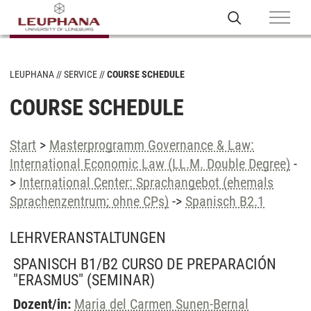
LEUPHANA
SERVICE
COURSE SCHEDULE
COURSE SCHEDULE
Start
>
Masterprogramm Governance & Law:
International Economic Law (LL.M. Double Degree)
-
>
International Center: Sprachangebot (ehemals
Sprachenzentrum; ohne CPs)
->
Spanisch B2.1
LEHRVERANSTALTUNGEN
SPANISCH B1/B2 CURSO DE PREPARACIÓN
"ERASMUS"
(SEMINAR)
Dozent/in:
Maria del Carmen Sunen-Bernal