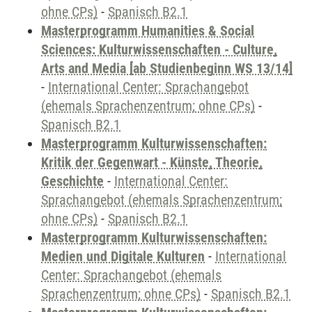
ohne CPs)
-
Spanisch B2.1
Masterprogramm Humanities & Social
Sciences: Kulturwissenschaften - Culture,
Arts and Media [ab Studienbeginn WS 13/14]
-
International Center: Sprachangebot
(ehemals Sprachenzentrum; ohne CPs)
-
Spanisch B2.1
Masterprogramm Kulturwissenschaften:
Kritik der Gegenwart - Künste, Theorie,
Geschichte
-
International Center:
Sprachangebot (ehemals Sprachenzentrum;
ohne CPs)
-
Spanisch B2.1
Masterprogramm Kulturwissenschaften:
Medien und Digitale Kulturen
-
International
Center: Sprachangebot (ehemals
Sprachenzentrum; ohne CPs)
-
Spanisch B2.1