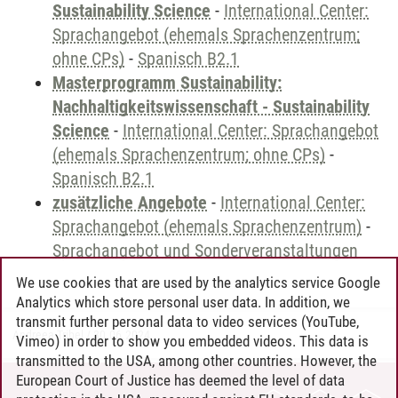
Sustainability Science
-
International Center:
Sprachangebot (ehemals Sprachenzentrum;
ohne CPs)
-
Spanisch B2.1
Masterprogramm Sustainability:
Nachhaltigkeitswissenschaft - Sustainability
Science
-
International Center: Sprachangebot
(ehemals Sprachenzentrum; ohne CPs)
-
Spanisch B2.1
zusätzliche Angebote
-
International Center:
Sprachangebot (ehemals Sprachenzentrum)
-
Sprachangebot und Sonderveranstaltungen
We use cookies that are used by the analytics service Google
Analytics which store personal user data. In addition, we
transmit further personal data to video services (YouTube,
Andreea Tribel
/
30.06.2024
Vimeo) in order to show you embedded videos. This data is
transmitted to the USA, among other countries. However, the
European Court of Justice has deemed the level of data