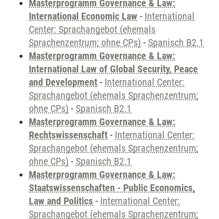
Masterprogramm Governance & Law:
International Economic Law
-
International
Center: Sprachangebot (ehemals
Sprachenzentrum; ohne CPs)
-
Spanisch B2.1
Masterprogramm Governance & Law:
International Law of Global Security, Peace
and Development
-
International Center:
Sprachangebot (ehemals Sprachenzentrum;
ohne CPs)
-
Spanisch B2.1
Masterprogramm Governance & Law:
Rechtswissenschaft
-
International Center:
Sprachangebot (ehemals Sprachenzentrum;
ohne CPs)
-
Spanisch B2.1
Masterprogramm Governance & Law:
Staatswissenschaften - Public Economics,
Law and Politics
-
International Center:
Sprachangebot (ehemals Sprachenzentrum;