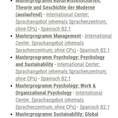
Masterprogramm Kulturwissenschaften:
Theorie und Geschichte der Moderne
(auslaufend)
-
International Center:
Sprachangebot (ehemals Sprachenzentrum;
ohne CPs)
-
Spanisch B2.1
Masterprogramm Management
-
International
Center: Sprachangebot (ehemals
Sprachenzentrum; ohne CPs)
-
Spanisch B2.1
Masterprogramm Psychology: Psychology
and Sustainability
-
International Center:
Sprachangebot (ehemals Sprachenzentrum;
ohne CPs)
-
Spanisch B2.1
Masterprogramm Psychology: Work &
Organizational Psychology
-
International
Center: Sprachangebot (ehemals
Sprachenzentrum; ohne CPs)
-
Spanisch B2.1
Masterprogramm Sustainability: Global