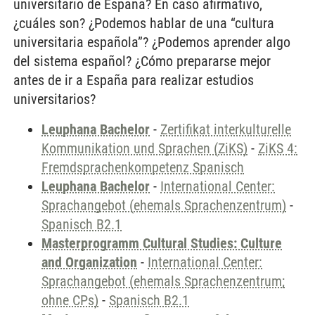
universitario de España? En caso afirmativo,
¿cuáles son? ¿Podemos hablar de una “cultura
universitaria española”? ¿Podemos aprender algo
del sistema español? ¿Cómo prepararse mejor
antes de ir a España para realizar estudios
universitarios?
Leuphana Bachelor
-
Zertifikat interkulturelle
Kommunikation und Sprachen (ZiKS)
-
ZiKS 4:
Fremdsprachenkompetenz Spanisch
Leuphana Bachelor
-
International Center:
Sprachangebot (ehemals Sprachenzentrum)
-
Spanisch B2.1
Masterprogramm Cultural Studies: Culture
and Organization
-
International Center:
Sprachangebot (ehemals Sprachenzentrum;
ohne CPs)
-
Spanisch B2.1