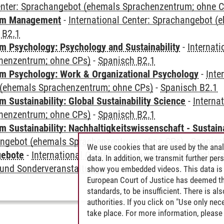
Center: Sprachangebot (ehemals Sprachenzentrum; ohne 
mm Management
-
International Center: Sprachangebot 
 B2.1
 Psychology: Psychology and Sustainability
-
Internat
henzentrum; ohne CPs)
-
Spanisch B2.1
 Psychology: Work & Organizational Psychology
-
Inte
(ehemals Sprachenzentrum; ohne CPs)
-
Spanisch B2.1
Sustainability: Global Sustainability Science
-
Interna
henzentrum; ohne CPs)
-
Spanisch B2.1
Sustainability: Nachhaltigkeitswissenschaft - Sustaina
angebot (ehemals Sprachenzentrum; ohne CPs)
-
Spanisc
We use cookies that are used by the anal
gebote
-
International Center: Sprachangebot (ehemals 
data. In addition, we transmit further pe
und Sonderveranstaltungen
show you embedded videos. This data is 
European Court of Justice has deemed th
standards, to be insufficient. There is a
authorities. If you click on "Use only ne
take place. For more information, please 