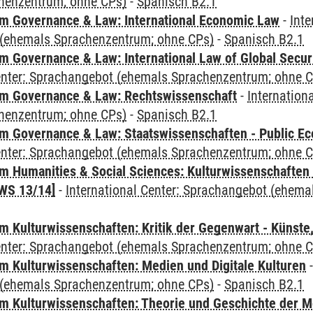
henzentrum; ohne CPs)
-
Spanisch B2.1
 Governance & Law: International Economic Law
-
Inte
(ehemals Sprachenzentrum; ohne CPs)
-
Spanisch B2.1
 Governance & Law: International Law of Global Secur
Center: Sprachangebot (ehemals Sprachenzentrum; ohne 
m Governance & Law: Rechtswissenschaft
-
Internation
henzentrum; ohne CPs)
-
Spanisch B2.1
 Governance & Law: Staatswissenschaften - Public Eco
Center: Sprachangebot (ehemals Sprachenzentrum; ohne 
 Humanities & Social Sciences: Kulturwissenschaften -
WS 13/14]
-
International Center: Sprachangebot (ehem
 Kulturwissenschaften: Kritik der Gegenwart - Künste,
Center: Sprachangebot (ehemals Sprachenzentrum; ohne 
 Kulturwissenschaften: Medien und Digitale Kulturen
(ehemals Sprachenzentrum; ohne CPs)
-
Spanisch B2.1
 Kulturwissenschaften: Theorie und Geschichte der M