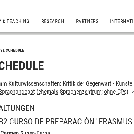
Y & TEACHING
RESEARCH
PARTNERS
INTERNAT
SE SCHEDULE
CHEDULE
m Kulturwissenschaften: Kritik der Gegenwart - Künste, 
: Sprachangebot (ehemals Sprachenzentrum; ohne CPs)
-
ALTUNGEN
B2 CURSO DE PREPARACIÓN "ERASMUS
l Carmen Sunen-Bernal