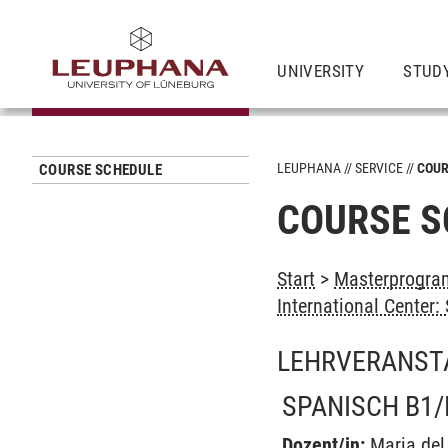
UNIVERSITY
STUD
LEUPHANA
SERVICE
COUR
COURSE SCHEDULE
COURSE S
Start
>
Masterprogram
International Center
LEHRVERANST
SPANISCH B1/
Dozent/in:
Maria de