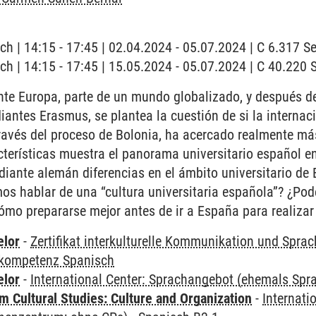
ch | 14:15 - 17:45 | 02.04.2024 - 05.07.2024 | C 6.317 
ch | 14:15 - 17:45 | 15.05.2024 - 05.07.2024 | C 40.22
te Europa, parte de un mundo globalizado, y después de
iantes Erasmus, se plantea la cuestión de si la internac
a través del proceso de Bolonia, ha acercado realmente má
cterísticas muestra el panorama universitario español 
diante alemán diferencias en el ámbito universitario de
os hablar de una “cultura universitaria española”? ¿Po
mo prepararse mejor antes de ir a España para realizar 
elor
-
Zertifikat interkulturelle Kommunikation und Sprac
kompetenz Spanisch
elor
-
International Center: Sprachangebot (ehemals Sp
 Cultural Studies: Culture and Organization
-
Internati