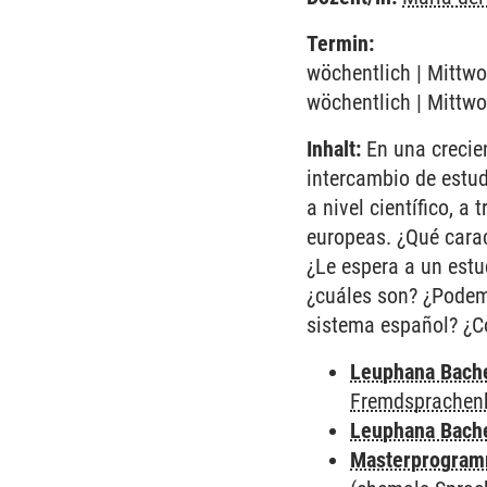
Termin:
wöchentlich | Mittwo
wöchentlich | Mittwo
Inhalt:
En una crecien
intercambio de estud
a nivel científico, 
europeas. ¿Qué cara
¿Le espera a un estu
¿cuáles son? ¿Podem
sistema español? ¿Có
Leuphana Bach
Fremdsprachen
Leuphana Bach
Masterprogramm