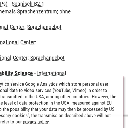
CPs)
-
Spanisch B2.1
(ehemals Sprachenzentrum; ohne
ional Center: Sprachangebot
rnational Center:
tional Center: Sprachangebot
bility Science
-
International
h B2.1
ytics service Google Analytics which store personal user
Sprachenzentrum)
-
rsonal data to video services (YouTube, Vimeo) in order to
transmitted to the USA, among other countries. However, the
e level of data protection in the USA, measured against EU
lso the possibility that your data may then be processed by US
cessary cookies", the transmission described above will not
refer to our
privacy policy
.