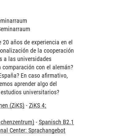
Seminarraum
0 Seminarraum
 20 años de experiencia en el
ionalización de la cooperación
s a las universidades
en comparación con el alemán?
 España? En caso afirmativo,
demos aprender algo del
estudios universitarios?
hen (ZiKS)
-
ZiKS 4:
rachenzentrum)
-
Spanisch B2.1
onal Center: Sprachangebot