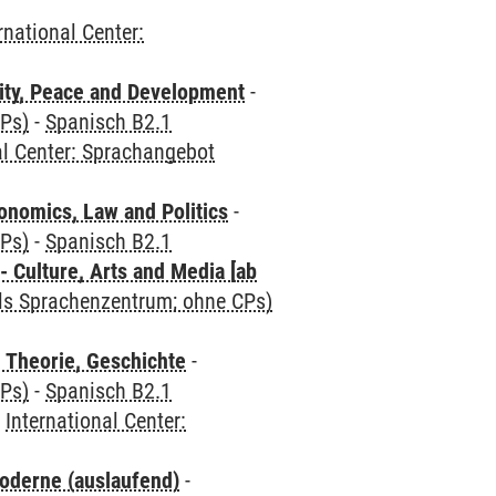
rnational Center:
ity, Peace and Development
-
CPs)
-
Spanisch B2.1
al Center: Sprachangebot
nomics, Law and Politics
-
CPs)
-
Spanisch B2.1
 Culture, Arts and Media [ab
als Sprachenzentrum; ohne CPs)
 Theorie, Geschichte
-
CPs)
-
Spanisch B2.1
-
International Center:
oderne (auslaufend)
-