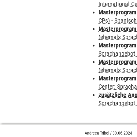
International 
Masterprogra
CPs)
-
Spanisch
Masterprogramm
(ehemals Sprac
Masterprogramm
Sprachangebot 
Masterprogramm 
(ehemals Sprac
Masterprogramm 
Center: Sprach
zusätzliche An
Sprachangebot 
Andreea Tribel
/
30.06.2024