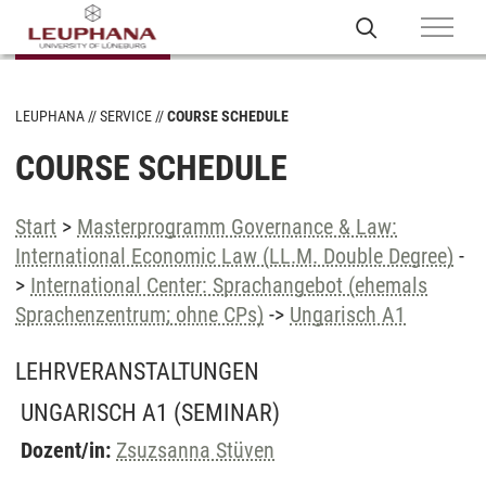
LEUPHANA
SERVICE
COURSE SCHEDULE
COURSE SCHEDULE
Start
>
Masterprogramm Governance & Law:
International Economic Law (LL.M. Double Degree)
-
>
International Center: Sprachangebot (ehemals
Sprachenzentrum; ohne CPs)
->
Ungarisch A1
LEHRVERANSTALTUNGEN
UNGARISCH A1
(SEMINAR)
Dozent/in:
Zsuzsanna Stüven