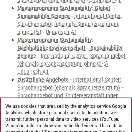
Sprachenzentrum; ohne CPs)
-
Ungarisch A1
Masterprogramm Sustainability: Global
Sustainability Science
-
International Center:
Sprachangebot (ehemals Sprachenzentrum;
ohne CPs)
-
Ungarisch A1
Masterprogramm Sustainability:
Nachhaltigkeitswissenschaft - Sustainability
Science
-
International Center: Sprachangebot
(ehemals Sprachenzentrum; ohne CPs)
-
Ungarisch A1
zusätzliche Angebote
-
International Center:
Sprachangebot (ehemals Sprachenzentrum)
-
Sprachangebot und Sonderveranstaltungen
We use cookies that are used by the analytics service Google
Analytics which store personal user data. In addition, we
transmit further personal data to video services (YouTube,
Andreea Tribel
/
30.06.2024
Vimeo) in order to show you embedded videos. This data is
transmitted to the USA, among other countries. However, the