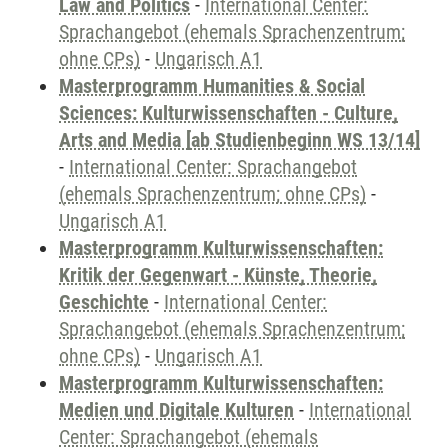
Law and Politics
-
International Center:
Sprachangebot (ehemals Sprachenzentrum;
ohne CPs)
-
Ungarisch A1
Masterprogramm Humanities & Social
Sciences: Kulturwissenschaften - Culture,
Arts and Media [ab Studienbeginn WS 13/14]
-
International Center: Sprachangebot
(ehemals Sprachenzentrum; ohne CPs)
-
Ungarisch A1
Masterprogramm Kulturwissenschaften:
Kritik der Gegenwart - Künste, Theorie,
Geschichte
-
International Center:
Sprachangebot (ehemals Sprachenzentrum;
ohne CPs)
-
Ungarisch A1
Masterprogramm Kulturwissenschaften:
Medien und Digitale Kulturen
-
International
Center: Sprachangebot (ehemals