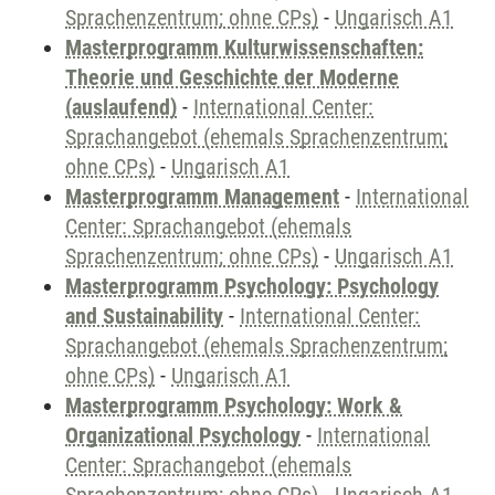
Sprachenzentrum; ohne CPs)
-
Ungarisch A1
Masterprogramm Kulturwissenschaften:
Theorie und Geschichte der Moderne
(auslaufend)
-
International Center:
Sprachangebot (ehemals Sprachenzentrum;
ohne CPs)
-
Ungarisch A1
Masterprogramm Management
-
International
Center: Sprachangebot (ehemals
Sprachenzentrum; ohne CPs)
-
Ungarisch A1
Masterprogramm Psychology: Psychology
and Sustainability
-
International Center:
Sprachangebot (ehemals Sprachenzentrum;
ohne CPs)
-
Ungarisch A1
Masterprogramm Psychology: Work &
Organizational Psychology
-
International
Center: Sprachangebot (ehemals