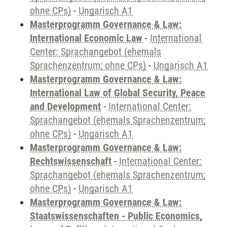
ohne CPs)
-
Ungarisch A1
Masterprogramm Governance & Law:
International Economic Law
-
International
Center: Sprachangebot (ehemals
Sprachenzentrum; ohne CPs)
-
Ungarisch A1
Masterprogramm Governance & Law:
International Law of Global Security, Peace
and Development
-
International Center:
Sprachangebot (ehemals Sprachenzentrum;
ohne CPs)
-
Ungarisch A1
Masterprogramm Governance & Law:
Rechtswissenschaft
-
International Center:
Sprachangebot (ehemals Sprachenzentrum;
ohne CPs)
-
Ungarisch A1
Masterprogramm Governance & Law:
Staatswissenschaften - Public Economics,