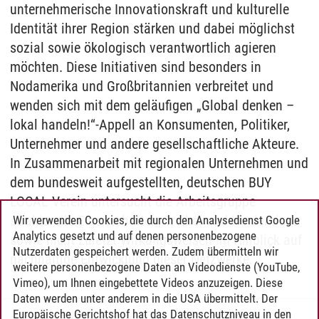
unternehmerische Innovationskraft und kulturelle
Identität ihrer Region stärken und dabei möglichst
sozial sowie ökologisch verantwortlich agieren
möchten. Diese Initiativen sind besonders in
Nodamerika und Großbritannien verbreitet und
wenden sich mit dem geläufigen „Global denken –
lokal handeln!“-Appell an Konsumenten, Politiker,
Unternehmer und andere gesellschaftliche Akteure.
In Zusammenarbeit mit regionalen Unternehmen und
dem bundesweit aufgestellten, deutschen BUY
LOCAL Verein untersucht die Arbeitsgruppe
strukturelle Eigenschaften, Treiber und Hindernisse
Wir verwenden Cookies, die durch den Analysedienst Google
Analytics gesetzt und auf denen personenbezogene
sowie nicht zuletzt Wirkungsweisen im Hinblick auf
Nutzerdaten gespeichert werden. Zudem übermitteln wir
nachhaltige Entwicklung dieser Netzwerke.
weitere personenbezogene Daten an Videodienste (YouTube,
Vimeo), um Ihnen eingebettete Videos anzuzeigen. Diese
Daten werden unter anderem in die USA übermittelt. Der
Europäische Gerichtshof hat das Datenschutzniveau in den