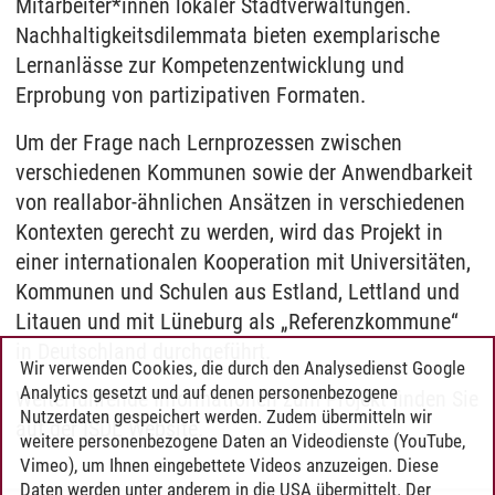
Mitarbeiter*innen lokaler Stadtverwaltungen.
Nachhaltigkeitsdilemmata bieten exemplarische
Lernanlässe zur Kompetenzentwicklung und
Erprobung von partizipativen Formaten.
Um der Frage nach Lernprozessen zwischen
verschiedenen Kommunen sowie der Anwendbarkeit
von reallabor-ähnlichen Ansätzen in verschiedenen
Kontexten gerecht zu werden, wird das Projekt in
einer internationalen Kooperation mit Universitäten,
Kommunen und Schulen aus Estland, Lettland und
Litauen und mit Lüneburg als „Referenzkommune“
in Deutschland durchgeführt.
Wir verwenden Cookies, die durch den Analysedienst Google
Analytics gesetzt und auf denen personenbezogene
Weiterführende Informationen zum Projekt finden Sie
Nutzerdaten gespeichert werden. Zudem übermitteln wir
auf der ISDL Website.
weitere personenbezogene Daten an Videodienste (YouTube,
Vimeo), um Ihnen eingebettete Videos anzuzeigen. Diese
Daten werden unter anderem in die USA übermittelt. Der