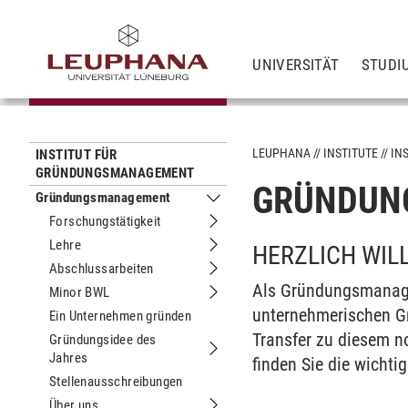
UNIVERSITÄT
STUDI
LEUPHANA
INSTITUTE
IN
INSTITUT FÜR
GRÜNDUNGSMANAGEMENT
GRÜNDUN
Gründungsmanagement
Untermenu Gründungsmanagement
Forschungstätigkeit
Untermenu Forschungstätigkeit
Lehre
HERZLICH WI
Untermenu Lehre
Abschlussarbeiten
Untermenu Abschlussarbeiten
Als Gründungsmanage
Minor BWL
Untermenu Minor BWL
unternehmerischen G
Ein Unternehmen gründen
Transfer zu diesem no
Gründungsidee des
Jahres
Untermenu Gründungsidee des Jahre
finden Sie die wichti
Stellenausschreibungen
Über uns