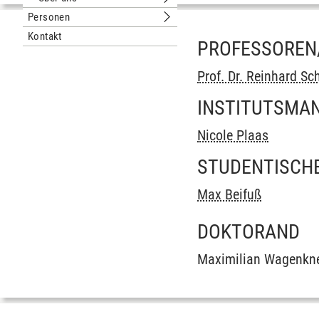
Untermenu Über uns
Personen
Untermenu Personen
Kontakt
PROFESSOREN
Prof. Dr. Reinhard Sc
INSTITUTSMA
Nicole Plaas
STUDENTISCHE
Max Beifuß
DOKTORAND
Maximilian Wagenkn