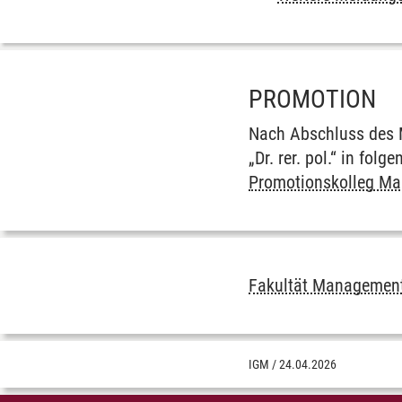
PROMOTION
Nach Ab­schluss des Ma
„Dr. rer. pol.“ in fol­g
Promotionskolleg Ma
Fakultät Management
IGM
/
24.04.2026