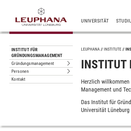
UNIVERSITÄT
STUDI
LEUPHANA
INSTITUTE
IN
INSTITUT FÜR
GRÜNDUNGSMANAGEMENT
INSTITU
Gründungsmanagement
Untermenu Gründungsmanagement
Personen
Untermenu Personen
Kontakt
Herzlich willkommen 
Management und Tec
Das Institut für Gr
Universität Lüneburg