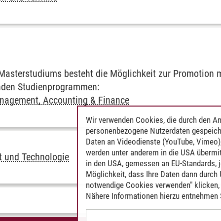
s­ter­stu­di­ums be­steht die Möglich­keit zur Pro­mo­ti­on m
en­den Stu­di­en­pro­gram­men:
nagement, Accounting & Finance
Wir verwenden Cookies, die durch den An
personenbezogene Nutzerdaten gespeich
Daten an Videodienste (YouTube, Vimeo),
werden unter anderem in die USA übermit
 und Technologie
in den USA, gemessen an EU-Standards, j
Möglichkeit, dass Ihre Daten dann durch
notwendige Cookies verwenden" klicken, f
Nähere Informationen hierzu entnehmen S