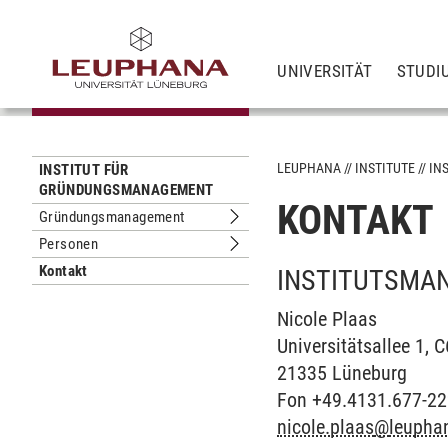
UNIVERSITÄT
STUDI
LEUPHANA
INSTITUTE
IN
INSTITUT FÜR
GRÜNDUNGSMANAGEMENT
KONTAKT
Gründungsmanagement
Untermenu Gründungsmanagement
Personen
Untermenu Personen
Kontakt
INSTITUTSMA
Nicole Plaas
Universitätsallee 1, 
21335 Lüneburg
Fon +49.4131.677-2
nicole.plaas
@
leupha