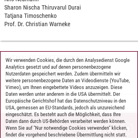
Sharon Nischa Thiruvarul Durai
Tatjana Timoschenko
Prof. Dr. Christian Warneke
EHEMALIGE PROFESSOR*INNEN
Wir verwenden Cookies, die durch den Analysedienst Google
Analytics gesetzt und auf denen personenbezogene
Prof. Dr. Ulf G. Baxmann
Nutzerdaten gespeichert werden. Zudem übermitteln wir
Prof. Dr. Heinrich Degenhart
weitere personenbezogene Daten an Videodienste (YouTube,
Vimeo), um Ihnen eingebettete Videos anzuzeigen. Diese
Daten werden unter anderem in die USA übermittelt. Der
Europäische Gerichtshof hat das Datenschutzniveau in den
IGM
/
10.03.2026
USA, gemessen an EU-Standards, jedoch als unzureichend
eingeschätzt. Es besteht auch die Möglichkeit, dass Ihre
Daten dann durch US-Behörden verarbeitet werden können.
KONTAKT
Wenn Sie auf "Nur notwendige Cookies verwenden" klicken,
findet die vorgehend beschriebene Übermittlung nicht statt.
LEUPHANA ALS ARBEITGEBER