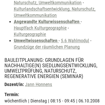
Naturschutz, Umweltkommunikation
-
Kulturlandschaftsentwicklung, Naturschutz,
Umweltkommunikation
Angewandte Kulturwissenschaften
-
Hauptfach Kulturgeographie
-
Kulturgeographie
Umweltwissenschaften
-
5.6 Wahlmodul
-
Grundzüge der räumlichen Planung
BAULEITPLANUNG: GRUNDLAGEN FÜR
NACHHALTIGE(N) SIEDLUNGSENTWICKLUNG,
UMWELTPRÜFUNG, NATURSCHUTZ,
REGENERATIVE ENERGIEN
(SEMINAR)
Dozent/in:
Jann Honnens
Termin:
wöchentlich | Dienstag | 08:15 - 09:45 | 06.10.2008