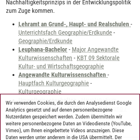
Nachhaltigkeitsprinzips in der Entwicklungspolitik
zum Zuge kommen.
Lehramt an Grund-, Haupt- und Realschulen
-
Unterrichtsfach Geographie/Erdkunde
-
Geographie/Erdkunde
Leuphana-Bachelor
-
Major Angewandte
Kulturwissenschaften
-
KBT 09 Sektorale
Kultur- und Wirtschaftsgeographie
Angewandte Kulturwissenschaften
-
Hauptfach Kulturgeographie
-
Kulturgeographie
Umweltwissenschaften
-
Hauptstudium -
Wir verwenden Cookies, die durch den Analysedienst Google
Wahlpflichtfächer
-
77500 Umweltplanung /
Analytics gesetzt und auf denen personenbezogene
Naturschutz (W4)
Nutzerdaten gespeichert werden. Zudem übermitteln wir
weitere personenbezogene Daten an Videodienste (YouTube,
Vimeo), um Ihnen eingebettete Videos anzuzeigen. Diese
Daten werden unter anderem in die USA übermittelt. Der