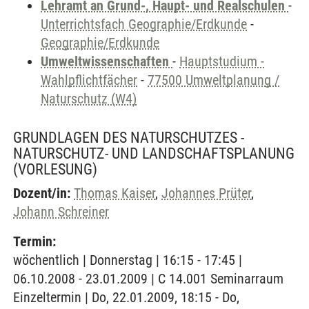
Lehramt an Grund-, Haupt- und Realschulen
-
Unterrichtsfach Geographie/Erdkunde
-
Geographie/Erdkunde
Umweltwissenschaften
-
Hauptstudium -
Wahlpflichtfächer
-
77500 Umweltplanung /
Naturschutz (W4)
GRUNDLAGEN DES NATURSCHUTZES -
NATURSCHUTZ- UND LANDSCHAFTSPLANUNG
(VORLESUNG)
Dozent/in:
Thomas Kaiser
,
Johannes Prüter
,
Johann Schreiner
Termin:
wöchentlich | Donnerstag | 16:15 - 17:45 |
06.10.2008 - 23.01.2009 | C 14.001 Seminarraum
Einzeltermin | Do, 22.01.2009, 18:15 - Do,