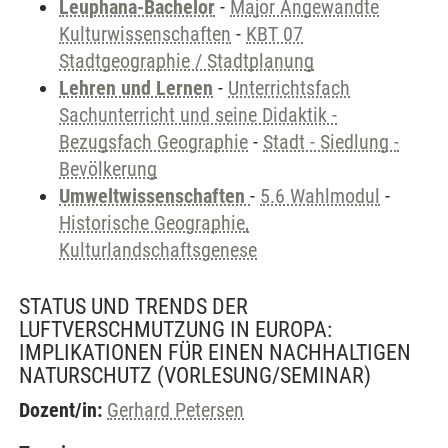
Leuphana-Bachelor
-
Major Angewandte
Kulturwissenschaften
-
KBT 07
Stadtgeographie / Stadtplanung
Lehren und Lernen
-
Unterrichtsfach
Sachunterricht und seine Didaktik -
Bezugsfach Geographie
-
Stadt - Siedlung -
Bevölkerung
Umweltwissenschaften
-
5.6 Wahlmodul
-
Historische Geographie,
Kulturlandschaftsgenese
STATUS UND TRENDS DER
LUFTVERSCHMUTZUNG IN EUROPA:
IMPLIKATIONEN FÜR EINEN NACHHALTIGEN
NATURSCHUTZ
(VORLESUNG/SEMINAR)
Dozent/in:
Gerhard Petersen