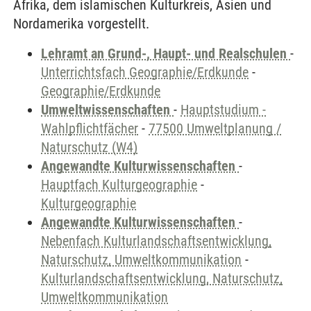
Afrika, dem islamischen Kulturkreis, Asien und
Nordamerika vorgestellt.
Lehramt an Grund-, Haupt- und Realschulen
-
Unterrichtsfach Geographie/Erdkunde
-
Geographie/Erdkunde
Umweltwissenschaften
-
Hauptstudium -
Wahlpflichtfächer
-
77500 Umweltplanung /
Naturschutz (W4)
Angewandte Kulturwissenschaften
-
Hauptfach Kulturgeographie
-
Kulturgeographie
Angewandte Kulturwissenschaften
-
Nebenfach Kulturlandschaftsentwicklung,
Naturschutz, Umweltkommunikation
-
Kulturlandschaftsentwicklung, Naturschutz,
Umweltkommunikation