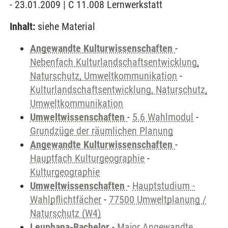
- 23.01.2009 | C 11.008 Lernwerkstatt
Inhalt:
siehe Material
Angewandte Kulturwissenschaften
-
Nebenfach Kulturlandschaftsentwicklung,
Naturschutz, Umweltkommunikation
-
Kulturlandschaftsentwicklung, Naturschutz,
Umweltkommunikation
Umweltwissenschaften
-
5.6 Wahlmodul
-
Grundzüge der räumlichen Planung
Angewandte Kulturwissenschaften
-
Hauptfach Kulturgeographie
-
Kulturgeographie
Umweltwissenschaften
-
Hauptstudium -
Wahlpflichtfächer
-
77500 Umweltplanung /
Naturschutz (W4)
Leuphana-Bachelor
-
Major Angewandte