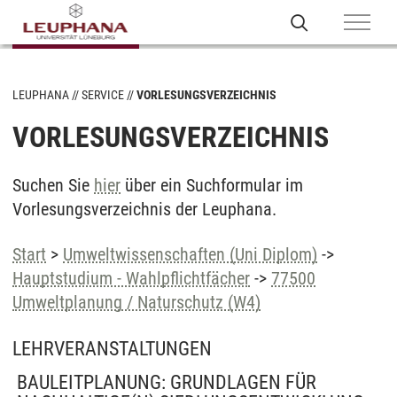
LEUPHANA
SERVICE
VORLESUNGSVERZEICHNIS
VORLESUNGSVERZEICHNIS
Suchen Sie
hier
über ein Suchformular im
Vorlesungsverzeichnis der Leuphana.
Start
>
Umweltwissenschaften (Uni Diplom)
->
Hauptstudium - Wahlpflichtfächer
->
77500
Umweltplanung / Naturschutz (W4)
LEHRVERANSTALTUNGEN
BAULEITPLANUNG: GRUNDLAGEN FÜR