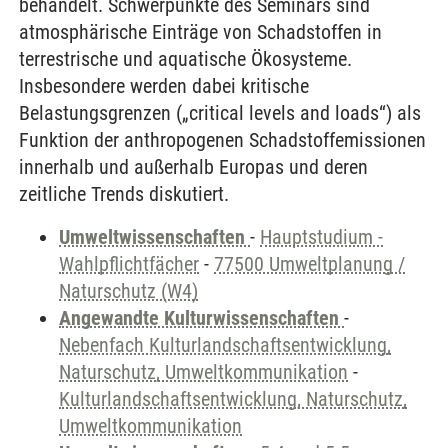
behandelt. Schwerpunkte des Seminars sind
atmosphärische Einträge von Schadstoffen in
terrestrische und aquatische Ökosysteme.
Insbesondere werden dabei kritische
Belastungsgrenzen („critical levels and loads“) als
Funktion der anthropogenen Schadstoffemissionen
innerhalb und außerhalb Europas und deren
zeitliche Trends diskutiert.
Umweltwissenschaften
-
Hauptstudium -
Wahlpflichtfächer
-
77500 Umweltplanung /
Naturschutz (W4)
Angewandte Kulturwissenschaften
-
Nebenfach Kulturlandschaftsentwicklung,
Naturschutz, Umweltkommunikation
-
Kulturlandschaftsentwicklung, Naturschutz,
Umweltkommunikation