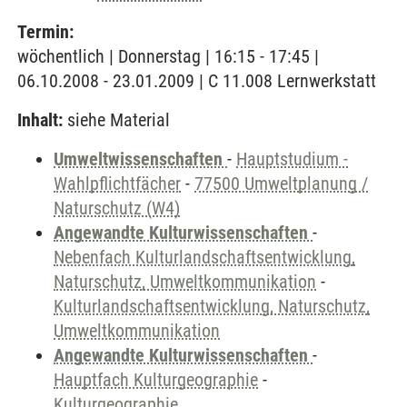
Termin:
wöchentlich | Donnerstag | 16:15 - 17:45 |
06.10.2008 - 23.01.2009 | C 11.008 Lernwerkstatt
Inhalt:
siehe Material
Umweltwissenschaften
-
Hauptstudium -
Wahlpflichtfächer
-
77500 Umweltplanung /
Naturschutz (W4)
Angewandte Kulturwissenschaften
-
Nebenfach Kulturlandschaftsentwicklung,
Naturschutz, Umweltkommunikation
-
Kulturlandschaftsentwicklung, Naturschutz,
Umweltkommunikation
Angewandte Kulturwissenschaften
-
Hauptfach Kulturgeographie
-
Kulturgeographie