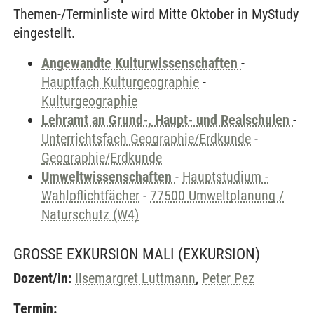
Themen-/Terminliste wird Mitte Oktober in MyStudy
eingestellt.
Angewandte Kulturwissenschaften
-
Hauptfach Kulturgeographie
-
Kulturgeographie
Lehramt an Grund-, Haupt- und Realschulen
-
Unterrichtsfach Geographie/Erdkunde
-
Geographie/Erdkunde
Umweltwissenschaften
-
Hauptstudium -
Wahlpflichtfächer
-
77500 Umweltplanung /
Naturschutz (W4)
GROSSE EXKURSION MALI
(EXKURSION)
Dozent/in:
Ilsemargret Luttmann
,
Peter Pez
Termin: