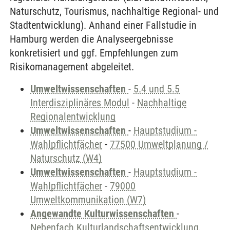
Naturschutz, Tourismus, nachhaltige Regional- und
Stadtentwicklung). Anhand einer Fallstudie in
Hamburg werden die Analyseergebnisse
konkretisiert und ggf. Empfehlungen zum
Risikomanagement abgeleitet.
Umweltwissenschaften
-
5.4 und 5.5
Interdisziplinäres Modul
-
Nachhaltige
Regionalentwicklung
Umweltwissenschaften
-
Hauptstudium -
Wahlpflichtfächer
-
77500 Umweltplanung /
Naturschutz (W4)
Umweltwissenschaften
-
Hauptstudium -
Wahlpflichtfächer
-
79000
Umweltkommunikation (W7)
Angewandte Kulturwissenschaften
-
Nebenfach Kulturlandschaftsentwicklung,