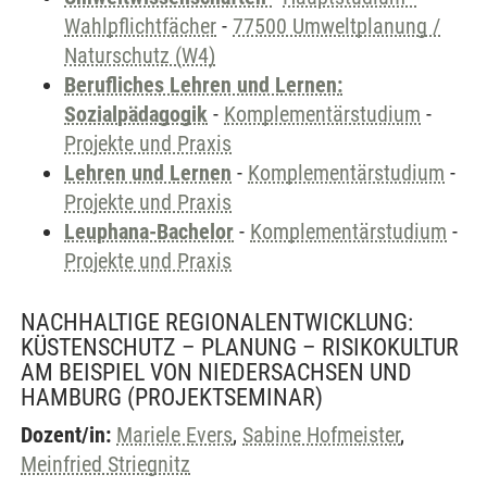
Wahlpflichtfächer
-
77500 Umweltplanung /
Naturschutz (W4)
Berufliches Lehren und Lernen:
Sozialpädagogik
-
Komplementärstudium
-
Projekte und Praxis
Lehren und Lernen
-
Komplementärstudium
-
Projekte und Praxis
Leuphana-Bachelor
-
Komplementärstudium
-
Projekte und Praxis
NACHHALTIGE REGIONALENTWICKLUNG:
KÜSTENSCHUTZ – PLANUNG – RISIKOKULTUR
AM BEISPIEL VON NIEDERSACHSEN UND
HAMBURG
(PROJEKTSEMINAR)
Dozent/in:
Mariele Evers
,
Sabine Hofmeister
,
Meinfried Striegnitz