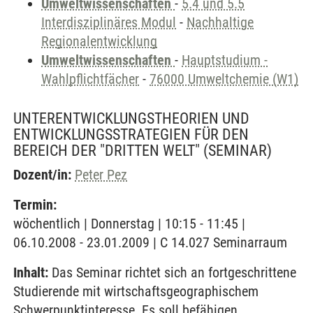
Umweltwissenschaften
-
5.4 und 5.5
Interdisziplinäres Modul
-
Nachhaltige
Regionalentwicklung
Umweltwissenschaften
-
Hauptstudium -
Wahlpflichtfächer
-
76000 Umweltchemie (W1)
UNTERENTWICKLUNGSTHEORIEN UND
ENTWICKLUNGSSTRATEGIEN FÜR DEN
BEREICH DER "DRITTEN WELT"
(SEMINAR)
Dozent/in:
Peter Pez
Termin:
wöchentlich | Donnerstag | 10:15 - 11:45 |
06.10.2008 - 23.01.2009 | C 14.027 Seminarraum
Inhalt:
Das Seminar richtet sich an fortgeschrittene
Studierende mit wirtschaftsgeographischem
Schwerpunktinteresse. Es soll befähigen,