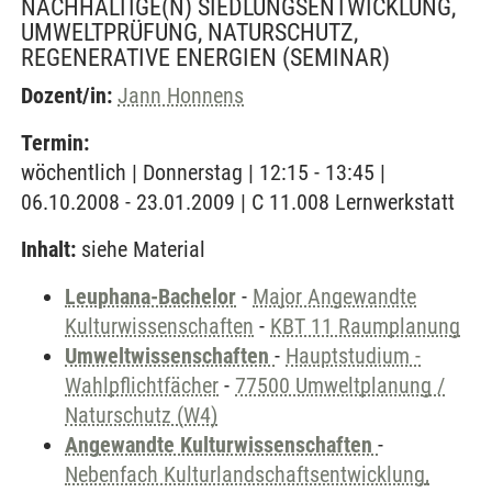
NACHHALTIGE(N) SIEDLUNGSENTWICKLUNG,
UMWELTPRÜFUNG, NATURSCHUTZ,
REGENERATIVE ENERGIEN
(SEMINAR)
Dozent/in:
Jann Honnens
Termin:
wöchentlich | Donnerstag | 12:15 - 13:45 |
06.10.2008 - 23.01.2009 | C 11.008 Lernwerkstatt
Inhalt:
siehe Material
Leuphana-Bachelor
-
Major Angewandte
Kulturwissenschaften
-
KBT 11 Raumplanung
Umweltwissenschaften
-
Hauptstudium -
Wahlpflichtfächer
-
77500 Umweltplanung /
Naturschutz (W4)
Angewandte Kulturwissenschaften
-
Nebenfach Kulturlandschaftsentwicklung,