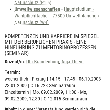
Naturschutz (P1.6)
Umweltwissenschaften
-
Hauptstudium -
Wahlpflichtfächer
-
77500 Umweltplanung /
Naturschutz (W4)
KOMPETENZEN UND KARRIERE IM SPIEGEL
MIT DER BERUFLICHEN PRAXIS - EINE
HINFÜHRUNG ZU MENTORINGPROZESSEN
(SEMINAR)
Dozent/in:
Uta Brandenburg
,
Anja Thiem
Termin:
wöchentlich | Freitag | 14:15 - 17:45 | 06.10.2008 -
23.01.2009 | C 16.223 Seminarraum
Einzeltermin | Mo, 09.02.2009, 11:00 - Mo,
09.02.2009, 12:30 | C 12.015 Seminarraum
Inhalt:
In dieser Veranstaltung werden sich die