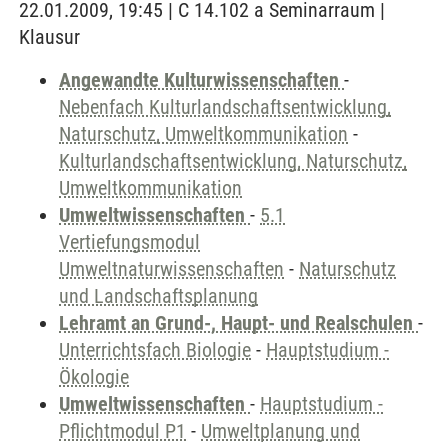
22.01.2009, 19:45 | C 14.102 a Seminarraum |
Klausur
Angewandte Kulturwissenschaften
-
Nebenfach Kulturlandschaftsentwicklung,
Naturschutz, Umweltkommunikation
-
Kulturlandschaftsentwicklung, Naturschutz,
Umweltkommunikation
Umweltwissenschaften
-
5.1
Vertiefungsmodul
Umweltnaturwissenschaften
-
Naturschutz
und Landschaftsplanung
Lehramt an Grund-, Haupt- und Realschulen
-
Unterrichtsfach Biologie
-
Hauptstudium -
Ökologie
Umweltwissenschaften
-
Hauptstudium -
Pflichtmodul P1
-
Umweltplanung und