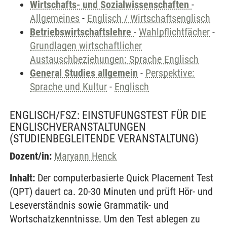
Wirtschafts- und Sozialwissenschaften
-
Allgemeines
-
Englisch / Wirtschaftsenglisch
Betriebswirtschaftslehre
-
Wahlpflichtfächer
-
Grundlagen wirtschaftlicher
Austauschbeziehungen: Sprache Englisch
General Studies allgemein
-
Perspektive:
Sprache und Kultur
-
Englisch
ENGLISCH/FSZ: EINSTUFUNGSTEST FÜR DIE
ENGLISCHVERANSTALTUNGEN
(STUDIENBEGLEITENDE VERANSTALTUNG)
Dozent/in:
Maryann Henck
Inhalt:
Der computerbasierte Quick Placement Test
(QPT) dauert ca. 20-30 Minuten und prüft Hör- und
Leseverständnis sowie Grammatik- und
Wortschatzkenntnisse. Um den Test ablegen zu