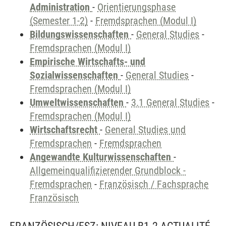
Administration
-
Orientierungsphase
(Semester 1-2)
-
Fremdsprachen (Modul I)
Bildungswissenschaften
-
General Studies
-
Fremdsprachen (Modul I)
Empirische Wirtschafts- und
Sozialwissenschaften
-
General Studies
-
Fremdsprachen (Modul I)
Umweltwissenschaften
-
3.1 General Studies
-
Fremdsprachen (Modul I)
Wirtschaftsrecht
-
General Studies und
Fremdsprachen
-
Fremdsprachen
Angewandte Kulturwissenschaften
-
Allgemeinqualifizierender Grundblock -
Fremdsprachen
-
Französisch / Fachsprache
Französisch