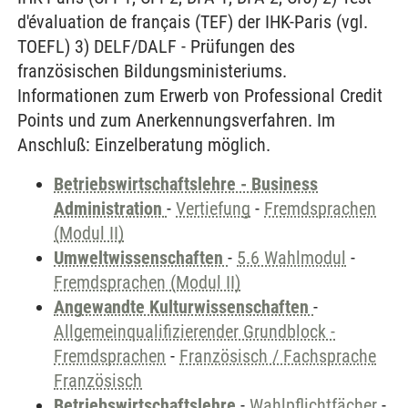
d'évaluation de français (TEF) der IHK-Paris (vgl.
TOEFL) 3) DELF/DALF - Prüfungen des
französischen Bildungsministeriums.
Informationen zum Erwerb von Professional Credit
Points und zum Anerkennungsverfahren. Im
Anschluß: Einzelberatung möglich.
Betriebswirtschaftslehre - Business
Administration
-
Vertiefung
-
Fremdsprachen
(Modul II)
Umweltwissenschaften
-
5.6 Wahlmodul
-
Fremdsprachen (Modul II)
Angewandte Kulturwissenschaften
-
Allgemeinqualifizierender Grundblock -
Fremdsprachen
-
Französisch / Fachsprache
Französisch
Betriebswirtschaftslehre
-
Wahlpflichtfächer
-