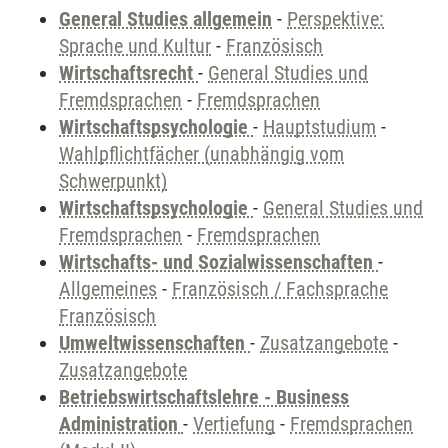
General Studies allgemein
-
Perspektive:
Sprache und Kultur
-
Französisch
Wirtschaftsrecht
-
General Studies und
Fremdsprachen
-
Fremdsprachen
Wirtschaftspsychologie
-
Hauptstudium
-
Wahlpflichtfächer (unabhängig vom
Schwerpunkt)
Wirtschaftspsychologie
-
General Studies und
Fremdsprachen
-
Fremdsprachen
Wirtschafts- und Sozialwissenschaften
-
Allgemeines
-
Französisch / Fachsprache
Französisch
Umweltwissenschaften
-
Zusatzangebote
-
Zusatzangebote
Betriebswirtschaftslehre - Business
Administration
-
Vertiefung
-
Fremdsprachen