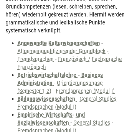
Grundkompetenzen (lesen, schreiben, sprechen,
hören) wiederholt gekreuzt werden. Hiermit werden
grammatikalische und lexikalische Punkte
systematisch verknüpft.
Angewandte Kulturwissenschaften
-
Allgemeinqualifizierender Grundblock -
Fremdsprachen
-
Französisch / Fachsprache
Französisch
Betriebswirtschaftslehre - Business
Administration
-
Orientierungsphase
(Semester 1-2)
-
Fremdsprachen (Modul I)
Bildungswissenschaften
-
General Studies
-
Fremdsprachen (Modul I)
Empirische Wirtschafts- und
Sozialwissenschaften
-
General Studies
-
Fremdsprachen (Modul I)