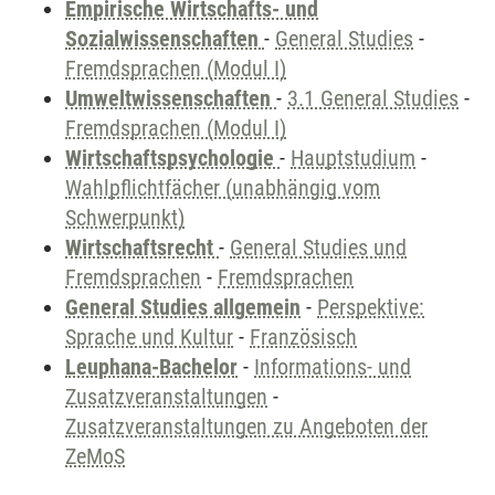
Empirische Wirtschafts- und
Sozialwissenschaften
-
General Studies
-
Fremdsprachen (Modul I)
Umweltwissenschaften
-
3.1 General Studies
-
Fremdsprachen (Modul I)
Wirtschaftspsychologie
-
Hauptstudium
-
Wahlpflichtfächer (unabhängig vom
Schwerpunkt)
Wirtschaftsrecht
-
General Studies und
Fremdsprachen
-
Fremdsprachen
General Studies allgemein
-
Perspektive:
Sprache und Kultur
-
Französisch
Leuphana-Bachelor
-
Informations- und
Zusatzveranstaltungen
-
Zusatzveranstaltungen zu Angeboten der
ZeMoS