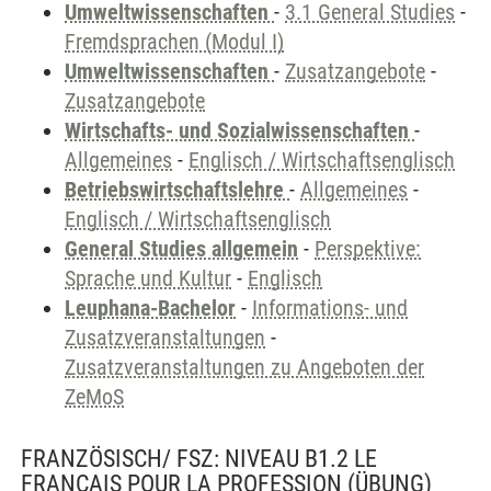
Umweltwissenschaften
-
3.1 General Studies
-
Fremdsprachen (Modul I)
Umweltwissenschaften
-
Zusatzangebote
-
Zusatzangebote
Wirtschafts- und Sozialwissenschaften
-
Allgemeines
-
Englisch / Wirtschaftsenglisch
Betriebswirtschaftslehre
-
Allgemeines
-
Englisch / Wirtschaftsenglisch
General Studies allgemein
-
Perspektive:
Sprache und Kultur
-
Englisch
Leuphana-Bachelor
-
Informations- und
Zusatzveranstaltungen
-
Zusatzveranstaltungen zu Angeboten der
ZeMoS
FRANZÖSISCH/ FSZ: NIVEAU B1.2 LE
FRANÇAIS POUR LA PROFESSION
(ÜBUNG)