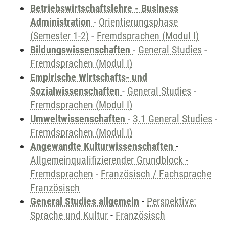
Betriebswirtschaftslehre - Business
Administration
-
Orientierungsphase
(Semester 1-2)
-
Fremdsprachen (Modul I)
Bildungswissenschaften
-
General Studies
-
Fremdsprachen (Modul I)
Empirische Wirtschafts- und
Sozialwissenschaften
-
General Studies
-
Fremdsprachen (Modul I)
Umweltwissenschaften
-
3.1 General Studies
-
Fremdsprachen (Modul I)
Angewandte Kulturwissenschaften
-
Allgemeinqualifizierender Grundblock -
Fremdsprachen
-
Französisch / Fachsprache
Französisch
General Studies allgemein
-
Perspektive:
Sprache und Kultur
-
Französisch