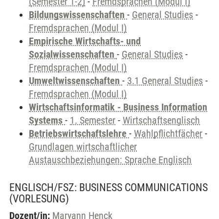
(Semester 1-2)
-
Fremdsprachen (Modul I)
Bildungswissenschaften
-
General Studies
-
Fremdsprachen (Modul I)
Empirische Wirtschafts- und
Sozialwissenschaften
-
General Studies
-
Fremdsprachen (Modul I)
Umweltwissenschaften
-
3.1 General Studies
-
Fremdsprachen (Modul I)
Wirtschaftsinformatik - Business Information
Systems
-
1. Semester
-
Wirtschaftsenglisch
Betriebswirtschaftslehre
-
Wahlpflichtfächer
-
Grundlagen wirtschaftlicher
Austauschbeziehungen: Sprache Englisch
ENGLISCH/FSZ: BUSINESS COMMUNICATIONS
(VORLESUNG)
Dozent/in:
Maryann Henck