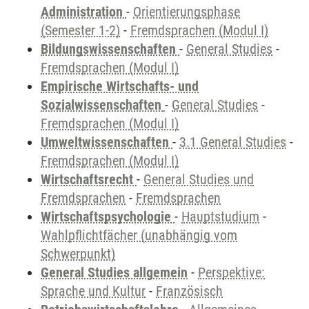
Administration
-
Orientierungsphase
(Semester 1-2)
-
Fremdsprachen (Modul I)
Bildungswissenschaften
-
General Studies
-
Fremdsprachen (Modul I)
Empirische Wirtschafts- und
Sozialwissenschaften
-
General Studies
-
Fremdsprachen (Modul I)
Umweltwissenschaften
-
3.1 General Studies
-
Fremdsprachen (Modul I)
Wirtschaftsrecht
-
General Studies und
Fremdsprachen
-
Fremdsprachen
Wirtschaftspsychologie
-
Hauptstudium
-
Wahlpflichtfächer (unabhängig vom
Schwerpunkt)
General Studies allgemein
-
Perspektive:
Sprache und Kultur
-
Französisch