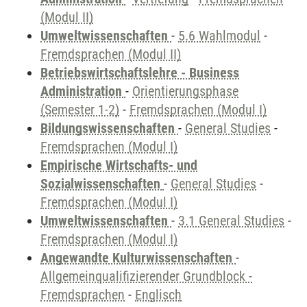
(Modul II)
Umweltwissenschaften
-
5.6 Wahlmodul
-
Fremdsprachen (Modul II)
Betriebswirtschaftslehre - Business
Administration
-
Orientierungsphase
(Semester 1-2)
-
Fremdsprachen (Modul I)
Bildungswissenschaften
-
General Studies
-
Fremdsprachen (Modul I)
Empirische Wirtschafts- und
Sozialwissenschaften
-
General Studies
-
Fremdsprachen (Modul I)
Umweltwissenschaften
-
3.1 General Studies
-
Fremdsprachen (Modul I)
Angewandte Kulturwissenschaften
-
Allgemeinqualifizierender Grundblock -
Fremdsprachen
-
Englisch