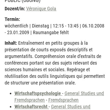
PUBLIC
(ÜBUNG)
Dozent/in:
Véronique Gola
Termin:
wöchentlich | Dienstag | 12:15 - 13:45 | 06.10.2008
- 23.01.2009 | Raumangabe fehlt
Inhalt:
Entraînement en petits groupes à la
présentation de courts exposés descriptifs et
argumentatifs. Compréhension orale d’extraits de
conférences portant sur des sujets relevant des
sciences humaines et sociales. Repérage et
réutilisation des outils linguistiques qui permettent
de structurer une présentation orale.
Wirtschaftspsychologie
-
General Studies und
Fremdsprachen
-
Fremdsprachen
Wirtschaftsrecht
-
General Studies und