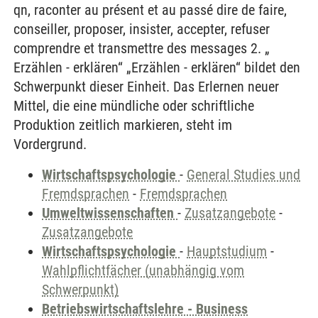
qn, raconter au présent et au passé dire de faire,
conseiller, proposer, insister, accepter, refuser
comprendre et transmettre des messages 2. „
Erzählen - erklären“ „Erzählen - erklären“ bildet den
Schwerpunkt dieser Einheit. Das Erlernen neuer
Mittel, die eine mündliche oder schriftliche
Produktion zeitlich markieren, steht im
Vordergrund.
Wirtschaftspsychologie
-
General Studies und
Fremdsprachen
-
Fremdsprachen
Umweltwissenschaften
-
Zusatzangebote
-
Zusatzangebote
Wirtschaftspsychologie
-
Hauptstudium
-
Wahlpflichtfächer (unabhängig vom
Schwerpunkt)
Betriebswirtschaftslehre - Business