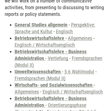
we will work on a number of communicative
activities, from presenting to discussing to writing
reports or policy statements.
General Studies allgemein
-
Perspektive:
Sprache und Kultur
-
Englisch
Betriebswirtschaftslehre
-
Allgemeines
-
Englisch / Wirtschaftsenglisch
Betriebswirtschaftslehre - Business
Administration
-
Vertiefung
-
Fremdsprachen
(Modul II)
Umweltwissenschaften
-
5.6 Wahlmodul
-
Fremdsprachen (Modul II)
Wirtschafts- und Sozialwissenschaften
-
Allgemeines
-
Englisch / Wirtschaftsenglisch
Betriebswirtschaftslehre - Business
Administration
-
Orientierungsphase