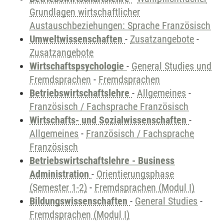
Grundlagen wirtschaftlicher
Austauschbeziehungen: Sprache Französisch
Umweltwissenschaften
-
Zusatzangebote
-
Zusatzangebote
Wirtschaftspsychologie
-
General Studies und
Fremdsprachen
-
Fremdsprachen
Betriebswirtschaftslehre
-
Allgemeines
-
Französisch / Fachsprache Französisch
Wirtschafts- und Sozialwissenschaften
-
Allgemeines
-
Französisch / Fachsprache
Französisch
Betriebswirtschaftslehre - Business
Administration
-
Orientierungsphase
(Semester 1-2)
-
Fremdsprachen (Modul I)
Bildungswissenschaften
-
General Studies
-
Fremdsprachen (Modul I)