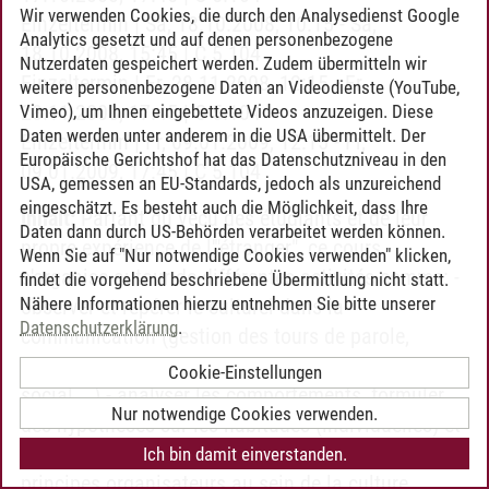
Wir verwenden Cookies, die durch den Analysedienst Google
Einzeltermin | Sa, 18.10.2008, 10:15 - Sa,
Analytics gesetzt und auf denen personenbezogene
18.10.2008, 15:45 | C 5.104
Nutzerdaten gespeichert werden. Zudem übermitteln wir
Einzeltermin | Fr, 28.11.2008, 12:15 - Fr,
weitere personenbezogene Daten an Videodienste (YouTube,
28.11.2008, 17:45 | C 5.104
Vimeo), um Ihnen eingebettete Videos anzuzeigen. Diese
Daten werden unter anderem in die USA übermittelt. Der
Einzeltermin | Fr, 09.01.2009, 12:15 - Fr,
Europäische Gerichtshof hat das Datenschutzniveau in den
09.01.2009, 17:45 | C 5.104
USA, gemessen an EU-Standards, jedoch als unzureichend
eingeschätzt. Es besteht auch die Möglichkeit, dass Ihre
Inhalt:
Partant du vécu des étudiants et de leur
Daten dann durch US-Behörden verarbeitet werden können.
propre expérience de l'"étranger", ce cours
Wenn Sie auf "Nur notwendige Cookies verwenden" klicken,
s'organise autour de différentes activités comme: -
findet die vorgehend beschriebene Übermittlung nicht statt.
Nähere Informationen hierzu entnehmen Sie bitte unserer
observer et repérer le culturel dans la
Datenschutzerklärung
.
communication (gestion des tours de parole,
interruptions, notion d'impolitesse dans le discours
Cookie-Einstellungen
social,...) - analyser les comportements, formuler
Nur notwendige Cookies verwenden.
des hypothèses sur les habitudes (individuelles) et
les comportements (culturels) ; - distinguer des
Ich bin damit einverstanden.
principes organisateurs au sein de la culture