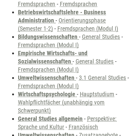
Fremdsprachen
-
Fremdsprachen
Betriebswirtschaftslehre - Business
Administration
-
Orientierungsphase
(Semester 1-2)
-
Fremdsprachen (Modul I)
Bildungswissenschaften
-
General Studies
-
Fremdsprachen (Modul I)
Empirische Wirtschafts- und
Sozialwissenschaften
-
General Studies
-
Fremdsprachen (Modul I)
Umweltwissenschaften
-
3.1 General Studies
-
Fremdsprachen (Modul I)
Wirtschaftspsychologie
-
Hauptstudium
-
Wahlpflichtfächer (unabhängig vom
Schwerpunkt)
General Studies allgemein
-
Perspektive:
Sprache und Kultur
-
Französisch
Umweltwissenschaften
-
Zusatzangebote
-