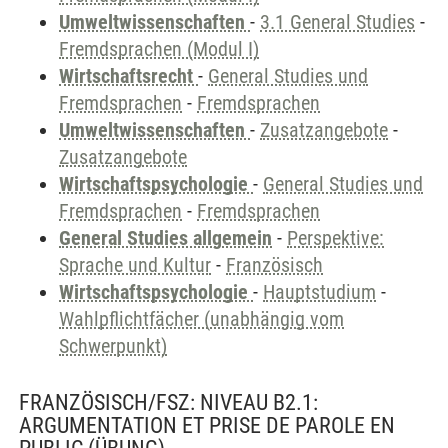
Umweltwissenschaften
-
3.1 General Studies
-
Fremdsprachen (Modul I)
Wirtschaftsrecht
-
General Studies und
Fremdsprachen
-
Fremdsprachen
Umweltwissenschaften
-
Zusatzangebote
-
Zusatzangebote
Wirtschaftspsychologie
-
General Studies und
Fremdsprachen
-
Fremdsprachen
General Studies allgemein
-
Perspektive:
Sprache und Kultur
-
Französisch
Wirtschaftspsychologie
-
Hauptstudium
-
Wahlpflichtfächer (unabhängig vom
Schwerpunkt)
FRANZÖSISCH/FSZ: NIVEAU B2.1:
ARGUMENTATION ET PRISE DE PAROLE EN