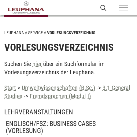
LEUPHANA
SERVICE
VORLESUNGSVERZEICHNIS
VORLESUNGSVERZEICHNIS
Suchen Sie
hier
über ein Suchformular im
Vorlesungsverzeichnis der Leuphana.
Start
>
Umweltwissenschaften (B.Sc.)
->
3.1 General
Studies
->
Fremdsprachen (Modul I)
LEHRVERANSTALTUNGEN
ENGLISCH/FSZ: BUSINESS CASES
(VORLESUNG)