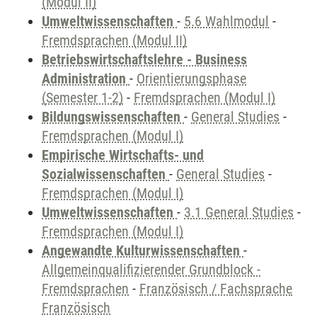
(Modul II)
Umweltwissenschaften
-
5.6 Wahlmodul
-
Fremdsprachen (Modul II)
Betriebswirtschaftslehre - Business
Administration
-
Orientierungsphase
(Semester 1-2)
-
Fremdsprachen (Modul I)
Bildungswissenschaften
-
General Studies
-
Fremdsprachen (Modul I)
Empirische Wirtschafts- und
Sozialwissenschaften
-
General Studies
-
Fremdsprachen (Modul I)
Umweltwissenschaften
-
3.1 General Studies
-
Fremdsprachen (Modul I)
Angewandte Kulturwissenschaften
-
Allgemeinqualifizierender Grundblock -
Fremdsprachen
-
Französisch / Fachsprache
Französisch