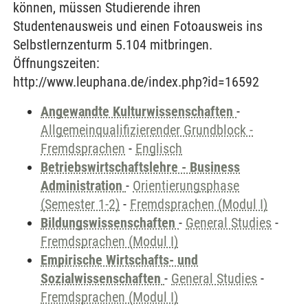
können, müssen Studierende ihren
Studentenausweis und einen Fotoausweis ins
Selbstlernzenturm 5.104 mitbringen.
Öffnungszeiten:
http://www.leuphana.de/index.php?id=16592
Angewandte Kulturwissenschaften
-
Allgemeinqualifizierender Grundblock -
Fremdsprachen
-
Englisch
Betriebswirtschaftslehre - Business
Administration
-
Orientierungsphase
(Semester 1-2)
-
Fremdsprachen (Modul I)
Bildungswissenschaften
-
General Studies
-
Fremdsprachen (Modul I)
Empirische Wirtschafts- und
Sozialwissenschaften
-
General Studies
-
Fremdsprachen (Modul I)