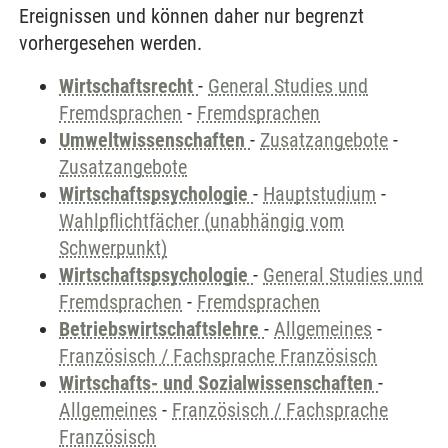
Ereignissen und können daher nur begrenzt
vorhergesehen werden.
Wirtschaftsrecht
-
General Studies und
Fremdsprachen
-
Fremdsprachen
Umweltwissenschaften
-
Zusatzangebote
-
Zusatzangebote
Wirtschaftspsychologie
-
Hauptstudium
-
Wahlpflichtfächer (unabhängig vom
Schwerpunkt)
Wirtschaftspsychologie
-
General Studies und
Fremdsprachen
-
Fremdsprachen
Betriebswirtschaftslehre
-
Allgemeines
-
Französisch / Fachsprache Französisch
Wirtschafts- und Sozialwissenschaften
-
Allgemeines
-
Französisch / Fachsprache
Französisch