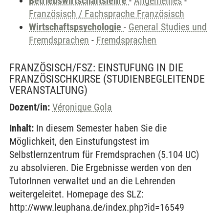
Betriebswirtschaftslehre
-
Allgemeines
-
Französisch / Fachsprache Französisch
Wirtschaftspsychologie
-
General Studies und
Fremdsprachen
-
Fremdsprachen
FRANZÖSISCH/FSZ: EINSTUFUNG IN DIE
FRANZÖSISCHKURSE
(STUDIENBEGLEITENDE
VERANSTALTUNG)
Dozent/in:
Véronique Gola
Inhalt:
In diesem Semester haben Sie die
Möglichkeit, den Einstufungstest im
Selbstlernzentrum für Fremdsprachen (5.104 UC)
zu absolvieren. Die Ergebnisse werden von den
TutorInnen verwaltet und an die Lehrenden
weitergeleitet. Homepage des SLZ:
http://www.leuphana.de/index.php?id=16549