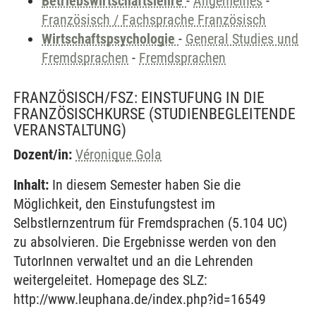
Betriebswirtschaftslehre
-
Allgemeines
-
Französisch / Fachsprache Französisch
Wirtschaftspsychologie
-
General Studies und
Fremdsprachen
-
Fremdsprachen
FRANZÖSISCH/FSZ: EINSTUFUNG IN DIE
FRANZÖSISCHKURSE
(STUDIENBEGLEITENDE
VERANSTALTUNG)
Dozent/in:
Véronique Gola
Inhalt:
In diesem Semester haben Sie die
Möglichkeit, den Einstufungstest im
Selbstlernzentrum für Fremdsprachen (5.104 UC)
zu absolvieren. Die Ergebnisse werden von den
TutorInnen verwaltet und an die Lehrenden
weitergeleitet. Homepage des SLZ:
http://www.leuphana.de/index.php?id=16549