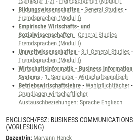
(Semester 1-2)
-
Fremdsprachen (Modul I)
Bildungswissenschaften
-
General Studies
-
Fremdsprachen (Modul I)
Empirische Wirtschafts- und
Sozialwissenschaften
-
General Studies
-
Fremdsprachen (Modul I)
Umweltwissenschaften
-
3.1 General Studies
-
Fremdsprachen (Modul I)
Wirtschaftsinformatik - Business Information
Systems
-
1. Semester
-
Wirtschaftsenglisch
Betriebswirtschaftslehre
-
Wahlpflichtfächer
-
Grundlagen wirtschaftlicher
Austauschbeziehungen: Sprache Englisch
ENGLISCH/FSZ: BUSINESS COMMUNICATIONS
(VORLESUNG)
Dozent/in:
Maryann Henck