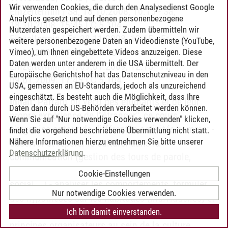
Wir verwenden Cookies, die durch den Analysedienst Google
Einzeltermin | Sa, 18.10.2008, 10:15 - Sa,
Analytics gesetzt und auf denen personenbezogene
18.10.2008, 15:45 | C 5.104
Nutzerdaten gespeichert werden. Zudem übermitteln wir
Einzeltermin | Fr, 28.11.2008, 12:15 - Fr,
weitere personenbezogene Daten an Videodienste (YouTube,
28.11.2008, 17:45 | C 5.104
Vimeo), um Ihnen eingebettete Videos anzuzeigen. Diese
Daten werden unter anderem in die USA übermittelt. Der
Einzeltermin | Fr, 09.01.2009, 12:15 - Fr,
Europäische Gerichtshof hat das Datenschutzniveau in den
09.01.2009, 17:45 | C 5.104
USA, gemessen an EU-Standards, jedoch als unzureichend
eingeschätzt. Es besteht auch die Möglichkeit, dass Ihre
Inhalt:
Partant du vécu des étudiants et de leur
Daten dann durch US-Behörden verarbeitet werden können.
propre expérience de l'"étranger", ce cours
Wenn Sie auf "Nur notwendige Cookies verwenden" klicken,
s'organise autour de différentes activités comme: -
findet die vorgehend beschriebene Übermittlung nicht statt.
Nähere Informationen hierzu entnehmen Sie bitte unserer
observer et repérer le culturel dans la
Datenschutzerklärung
.
communication (gestion des tours de parole,
interruptions, notion d'impolitesse dans le discours
Cookie-Einstellungen
social,...) - analyser les comportements, formuler
Nur notwendige Cookies verwenden.
des hypothèses sur les habitudes (individuelles) et
les comportements (culturels) ; - distinguer des
Ich bin damit einverstanden.
principes organisateurs au sein de la culture