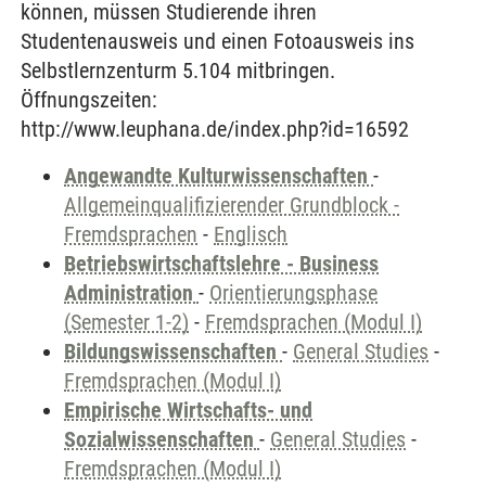
können, müssen Studierende ihren
Studentenausweis und einen Fotoausweis ins
Selbstlernzenturm 5.104 mitbringen.
Öffnungszeiten:
http://www.leuphana.de/index.php?id=16592
Angewandte Kulturwissenschaften
-
Allgemeinqualifizierender Grundblock -
Fremdsprachen
-
Englisch
Betriebswirtschaftslehre - Business
Administration
-
Orientierungsphase
(Semester 1-2)
-
Fremdsprachen (Modul I)
Bildungswissenschaften
-
General Studies
-
Fremdsprachen (Modul I)
Empirische Wirtschafts- und
Sozialwissenschaften
-
General Studies
-
Fremdsprachen (Modul I)