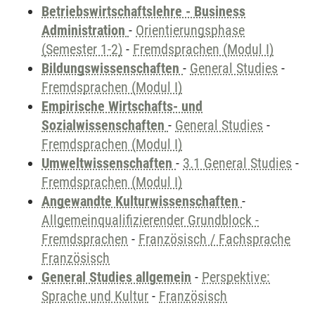
Betriebswirtschaftslehre - Business
Administration
-
Orientierungsphase
(Semester 1-2)
-
Fremdsprachen (Modul I)
Bildungswissenschaften
-
General Studies
-
Fremdsprachen (Modul I)
Empirische Wirtschafts- und
Sozialwissenschaften
-
General Studies
-
Fremdsprachen (Modul I)
Umweltwissenschaften
-
3.1 General Studies
-
Fremdsprachen (Modul I)
Angewandte Kulturwissenschaften
-
Allgemeinqualifizierender Grundblock -
Fremdsprachen
-
Französisch / Fachsprache
Französisch
General Studies allgemein
-
Perspektive:
Sprache und Kultur
-
Französisch