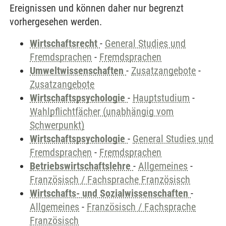
Ereignissen und können daher nur begrenzt
vorhergesehen werden.
Wirtschaftsrecht
-
General Studies und
Fremdsprachen
-
Fremdsprachen
Umweltwissenschaften
-
Zusatzangebote
-
Zusatzangebote
Wirtschaftspsychologie
-
Hauptstudium
-
Wahlpflichtfächer (unabhängig vom
Schwerpunkt)
Wirtschaftspsychologie
-
General Studies und
Fremdsprachen
-
Fremdsprachen
Betriebswirtschaftslehre
-
Allgemeines
-
Französisch / Fachsprache Französisch
Wirtschafts- und Sozialwissenschaften
-
Allgemeines
-
Französisch / Fachsprache
Französisch