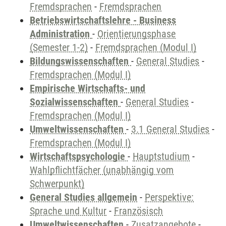
Fremdsprachen
-
Fremdsprachen
Betriebswirtschaftslehre - Business
Administration
-
Orientierungsphase
(Semester 1-2)
-
Fremdsprachen (Modul I)
Bildungswissenschaften
-
General Studies
-
Fremdsprachen (Modul I)
Empirische Wirtschafts- und
Sozialwissenschaften
-
General Studies
-
Fremdsprachen (Modul I)
Umweltwissenschaften
-
3.1 General Studies
-
Fremdsprachen (Modul I)
Wirtschaftspsychologie
-
Hauptstudium
-
Wahlpflichtfächer (unabhängig vom
Schwerpunkt)
General Studies allgemein
-
Perspektive:
Sprache und Kultur
-
Französisch
Umweltwissenschaften
-
Zusatzangebote
-