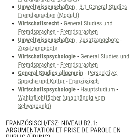
Umweltwissenschaften
-
3.1 General Studies
-
Fremdsprachen (Modul I)
Wirtschaftsrecht
-
General Studies und
Fremdsprachen
-
Fremdsprachen
Umweltwissenschaften
-
Zusatzangebote
-
Zusatzangebote
Wirtschaftspsychologie
-
General Studies und
Fremdsprachen
-
Fremdsprachen
General Studies allgemein
-
Perspektive:
Sprache und Kultur
-
Französisch
Wirtschaftspsychologie
-
Hauptstudium
-
Wahlpflichtfächer (unabhängig vom
Schwerpunkt)
FRANZÖSISCH/FSZ: NIVEAU B2.1:
ARGUMENTATION ET PRISE DE PAROLE EN