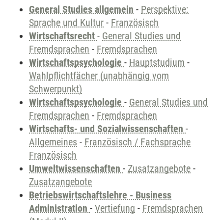
General Studies allgemein
-
Perspektive:
Sprache und Kultur
-
Französisch
Wirtschaftsrecht
-
General Studies und
Fremdsprachen
-
Fremdsprachen
Wirtschaftspsychologie
-
Hauptstudium
-
Wahlpflichtfächer (unabhängig vom
Schwerpunkt)
Wirtschaftspsychologie
-
General Studies und
Fremdsprachen
-
Fremdsprachen
Wirtschafts- und Sozialwissenschaften
-
Allgemeines
-
Französisch / Fachsprache
Französisch
Umweltwissenschaften
-
Zusatzangebote
-
Zusatzangebote
Betriebswirtschaftslehre - Business
Administration
-
Vertiefung
-
Fremdsprachen