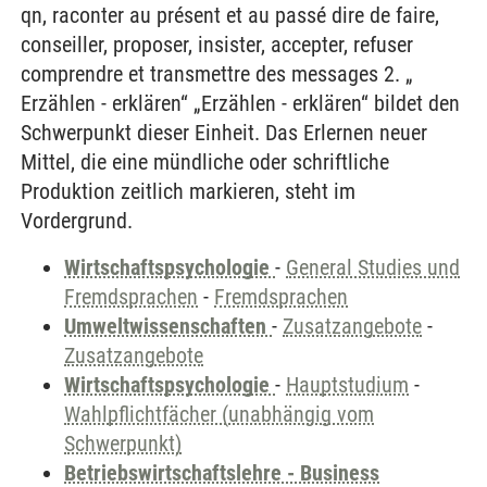
qn, raconter au présent et au passé dire de faire,
conseiller, proposer, insister, accepter, refuser
comprendre et transmettre des messages 2. „
Erzählen - erklären“ „Erzählen - erklären“ bildet den
Schwerpunkt dieser Einheit. Das Erlernen neuer
Mittel, die eine mündliche oder schriftliche
Produktion zeitlich markieren, steht im
Vordergrund.
Wirtschaftspsychologie
-
General Studies und
Fremdsprachen
-
Fremdsprachen
Umweltwissenschaften
-
Zusatzangebote
-
Zusatzangebote
Wirtschaftspsychologie
-
Hauptstudium
-
Wahlpflichtfächer (unabhängig vom
Schwerpunkt)
Betriebswirtschaftslehre - Business