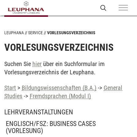
LEUPHANA
SERVICE
VORLESUNGSVERZEICHNIS
VORLESUNGSVERZEICHNIS
Suchen Sie
hier
über ein Suchformular im
Vorlesungsverzeichnis der Leuphana.
Start
>
Bildungswissenschaften (B.A.)
->
General
Studies
->
Fremdsprachen (Modul I)
LEHRVERANSTALTUNGEN
ENGLISCH/FSZ: BUSINESS CASES
(VORLESUNG)