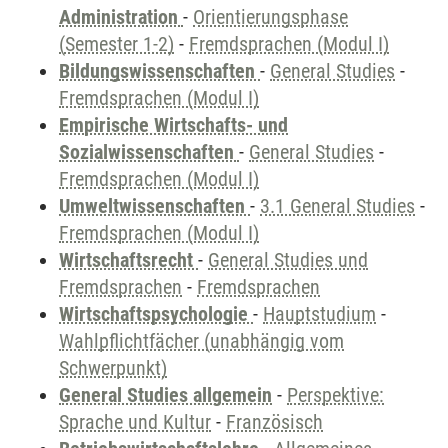
Administration
-
Orientierungsphase
(Semester 1-2)
-
Fremdsprachen (Modul I)
Bildungswissenschaften
-
General Studies
-
Fremdsprachen (Modul I)
Empirische Wirtschafts- und
Sozialwissenschaften
-
General Studies
-
Fremdsprachen (Modul I)
Umweltwissenschaften
-
3.1 General Studies
-
Fremdsprachen (Modul I)
Wirtschaftsrecht
-
General Studies und
Fremdsprachen
-
Fremdsprachen
Wirtschaftspsychologie
-
Hauptstudium
-
Wahlpflichtfächer (unabhängig vom
Schwerpunkt)
General Studies allgemein
-
Perspektive:
Sprache und Kultur
-
Französisch