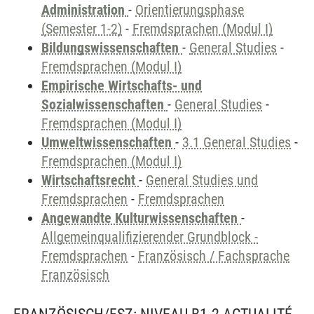
Administration
-
Orientierungsphase
(Semester 1-2)
-
Fremdsprachen (Modul I)
Bildungswissenschaften
-
General Studies
-
Fremdsprachen (Modul I)
Empirische Wirtschafts- und
Sozialwissenschaften
-
General Studies
-
Fremdsprachen (Modul I)
Umweltwissenschaften
-
3.1 General Studies
-
Fremdsprachen (Modul I)
Wirtschaftsrecht
-
General Studies und
Fremdsprachen
-
Fremdsprachen
Angewandte Kulturwissenschaften
-
Allgemeinqualifizierender Grundblock -
Fremdsprachen
-
Französisch / Fachsprache
Französisch