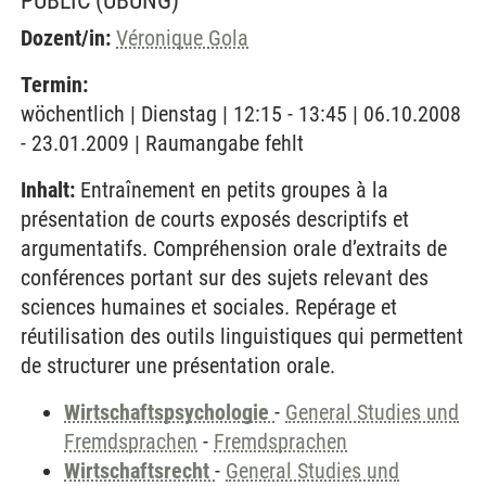
PUBLIC
(ÜBUNG)
Dozent/in:
Véronique Gola
Termin:
wöchentlich | Dienstag | 12:15 - 13:45 | 06.10.2008
- 23.01.2009 | Raumangabe fehlt
Inhalt:
Entraînement en petits groupes à la
présentation de courts exposés descriptifs et
argumentatifs. Compréhension orale d’extraits de
conférences portant sur des sujets relevant des
sciences humaines et sociales. Repérage et
réutilisation des outils linguistiques qui permettent
de structurer une présentation orale.
Wirtschaftspsychologie
-
General Studies und
Fremdsprachen
-
Fremdsprachen
Wirtschaftsrecht
-
General Studies und