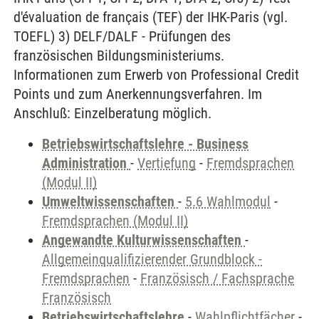
d'évaluation de français (TEF) der IHK-Paris (vgl.
TOEFL) 3) DELF/DALF - Prüfungen des
französischen Bildungsministeriums.
Informationen zum Erwerb von Professional Credit
Points und zum Anerkennungsverfahren. Im
Anschluß: Einzelberatung möglich.
Betriebswirtschaftslehre - Business
Administration
-
Vertiefung
-
Fremdsprachen
(Modul II)
Umweltwissenschaften
-
5.6 Wahlmodul
-
Fremdsprachen (Modul II)
Angewandte Kulturwissenschaften
-
Allgemeinqualifizierender Grundblock -
Fremdsprachen
-
Französisch / Fachsprache
Französisch
Betriebswirtschaftslehre
-
Wahlpflichtfächer
-