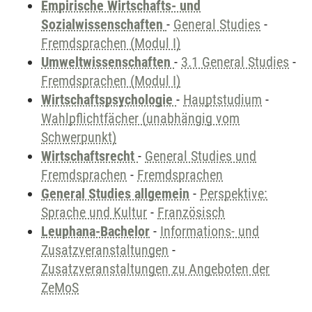
Empirische Wirtschafts- und
Sozialwissenschaften
-
General Studies
-
Fremdsprachen (Modul I)
Umweltwissenschaften
-
3.1 General Studies
-
Fremdsprachen (Modul I)
Wirtschaftspsychologie
-
Hauptstudium
-
Wahlpflichtfächer (unabhängig vom
Schwerpunkt)
Wirtschaftsrecht
-
General Studies und
Fremdsprachen
-
Fremdsprachen
General Studies allgemein
-
Perspektive:
Sprache und Kultur
-
Französisch
Leuphana-Bachelor
-
Informations- und
Zusatzveranstaltungen
-
Zusatzveranstaltungen zu Angeboten der
ZeMoS