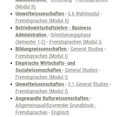
(Modul II)
Umweltwissenschaften
-
5.6 Wahlmodul
-
Fremdsprachen (Modul II)
Betriebswirtschaftslehre - Business
Administration
-
Orientierungsphase
(Semester 1-2)
-
Fremdsprachen (Modul I)
Bildungswissenschaften
-
General Studies
-
Fremdsprachen (Modul I)
Empirische Wirtschafts- und
Sozialwissenschaften
-
General Studies
-
Fremdsprachen (Modul I)
Umweltwissenschaften
-
3.1 General Studies
-
Fremdsprachen (Modul I)
Angewandte Kulturwissenschaften
-
Allgemeinqualifizierender Grundblock -
Fremdsprachen
-
Englisch