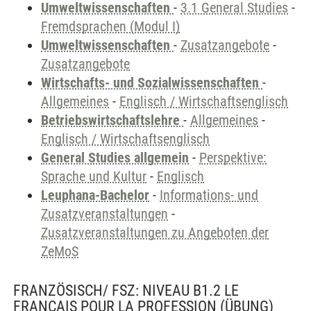
Umweltwissenschaften
-
3.1 General Studies
-
Fremdsprachen (Modul I)
Umweltwissenschaften
-
Zusatzangebote
-
Zusatzangebote
Wirtschafts- und Sozialwissenschaften
-
Allgemeines
-
Englisch / Wirtschaftsenglisch
Betriebswirtschaftslehre
-
Allgemeines
-
Englisch / Wirtschaftsenglisch
General Studies allgemein
-
Perspektive:
Sprache und Kultur
-
Englisch
Leuphana-Bachelor
-
Informations- und
Zusatzveranstaltungen
-
Zusatzveranstaltungen zu Angeboten der
ZeMoS
FRANZÖSISCH/ FSZ: NIVEAU B1.2 LE
FRANÇAIS POUR LA PROFESSION
(ÜBUNG)