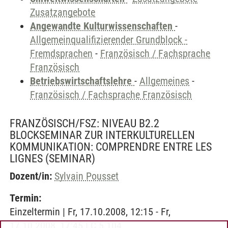
Zusatzangebote
Angewandte Kulturwissenschaften
-
Allgemeinqualifizierender Grundblock -
Fremdsprachen
-
Französisch / Fachsprache
Französisch
Betriebswirtschaftslehre
-
Allgemeines
-
Französisch / Fachsprache Französisch
FRANZÖSISCH/FSZ: NIVEAU B2.2
BLOCKSEMINAR ZUR INTERKULTURELLEN
KOMMUNIKATION: COMPRENDRE ENTRE LES
LIGNES
(SEMINAR)
Dozent/in:
Sylvain Pousset
Termin:
Einzeltermin | Fr, 17.10.2008, 12:15 - Fr,
17.10.2008, 17:45 | C 5.104