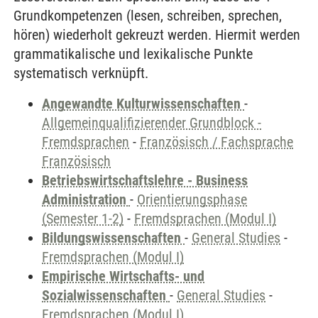
Grundkompetenzen (lesen, schreiben, sprechen,
hören) wiederholt gekreuzt werden. Hiermit werden
grammatikalische und lexikalische Punkte
systematisch verknüpft.
Angewandte Kulturwissenschaften
-
Allgemeinqualifizierender Grundblock -
Fremdsprachen
-
Französisch / Fachsprache
Französisch
Betriebswirtschaftslehre - Business
Administration
-
Orientierungsphase
(Semester 1-2)
-
Fremdsprachen (Modul I)
Bildungswissenschaften
-
General Studies
-
Fremdsprachen (Modul I)
Empirische Wirtschafts- und
Sozialwissenschaften
-
General Studies
-
Fremdsprachen (Modul I)