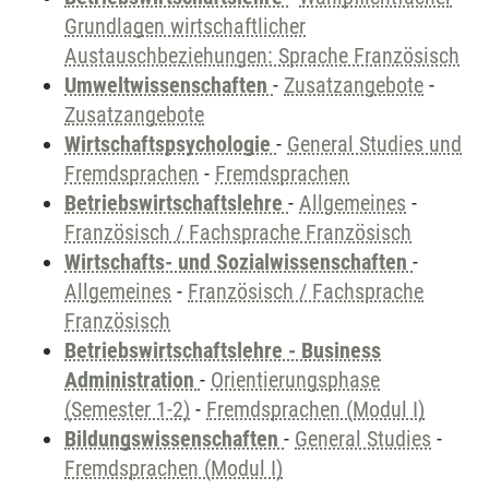
Grundlagen wirtschaftlicher
Austauschbeziehungen: Sprache Französisch
Umweltwissenschaften
-
Zusatzangebote
-
Zusatzangebote
Wirtschaftspsychologie
-
General Studies und
Fremdsprachen
-
Fremdsprachen
Betriebswirtschaftslehre
-
Allgemeines
-
Französisch / Fachsprache Französisch
Wirtschafts- und Sozialwissenschaften
-
Allgemeines
-
Französisch / Fachsprache
Französisch
Betriebswirtschaftslehre - Business
Administration
-
Orientierungsphase
(Semester 1-2)
-
Fremdsprachen (Modul I)
Bildungswissenschaften
-
General Studies
-
Fremdsprachen (Modul I)