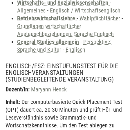
Wirtschafts- und Sozialwissenschaften
-
Allgemeines
-
Englisch / Wirtschaftsenglisch
Betriebswirtschaftslehre
-
Wahlpflichtfächer
-
Grundlagen wirtschaftlicher
Austauschbeziehungen: Sprache Englisch
General Studies allgemein
-
Perspektive:
Sprache und Kultur
-
Englisch
ENGLISCH/FSZ: EINSTUFUNGSTEST FÜR DIE
ENGLISCHVERANSTALTUNGEN
(STUDIENBEGLEITENDE VERANSTALTUNG)
Dozent/in:
Maryann Henck
Inhalt:
Der computerbasierte Quick Placement Test
(QPT) dauert ca. 20-30 Minuten und prüft Hör- und
Leseverständnis sowie Grammatik- und
Wortschatzkenntnisse. Um den Test ablegen zu