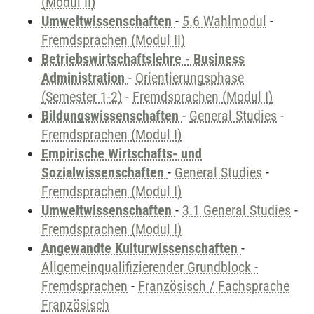
(Modul II)
Umweltwissenschaften
-
5.6 Wahlmodul
-
Fremdsprachen (Modul II)
Betriebswirtschaftslehre - Business
Administration
-
Orientierungsphase
(Semester 1-2)
-
Fremdsprachen (Modul I)
Bildungswissenschaften
-
General Studies
-
Fremdsprachen (Modul I)
Empirische Wirtschafts- und
Sozialwissenschaften
-
General Studies
-
Fremdsprachen (Modul I)
Umweltwissenschaften
-
3.1 General Studies
-
Fremdsprachen (Modul I)
Angewandte Kulturwissenschaften
-
Allgemeinqualifizierender Grundblock -
Fremdsprachen
-
Französisch / Fachsprache
Französisch