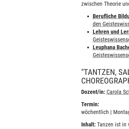
zwischen Theorie und
Berufliche Bild
den Geisteswis
Lehren und Le
Geisteswissens
Leuphana Bach
Geisteswissens
"TANTZEN, SA
CHOREOGRAPH
Dozent/in:
Carola S
Termin:
wöchentlich | Montag
Inhalt:
Tanzen ist in 