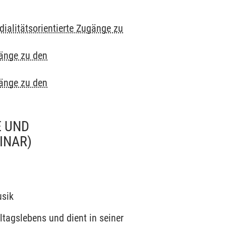
ialitätsorientierte Zugänge zu
gänge zu den
gänge zu den
E UND
INAR)
usik
lltagslebens und dient in seiner