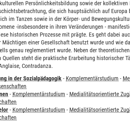
kulturellen Persönlichkeitsbildung sowie der kollektive
eschichtsbetrachtung, die sich hauptsächlich auf Europa 
ich im Tanzen sowie in der Körper- und Bewegungskultur
omene -insbesondere in ihren Veränderungen - manifesti
iese historischen Prozesse mit prägte. Es geht dabei au
r Mächtigen einer Gesellschaft benutzt wurde und wie da
ells genau reglementiert wurde. Neben der theoretischen
n Quellen steht die praktische Erarbeitung historischer T
Anglaise, Contradanza.
ung in der Sozialpädagogik
-
Komplementärstudium
-
Med
senschaften
rnen
-
Komplementärstudium
-
Medialitätsorientierte Zu
chaften
elor
-
Komplementärstudium
-
Medialitätsorientierte Zu
chaften