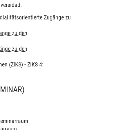
iversidad.
ialitätsorientierte Zugänge zu
gänge zu den
gänge zu den
hen (ZiKS)
-
ZiKS 4:
EMINAR)
a Seminarraum
inarraum