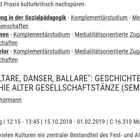
 Praxis kulturkritisch nachspüren.
ung in der Sozialpädagogik
-
Komplementärstudium
-
Med
senschaften
rnen
-
Komplementärstudium
-
Medialitätsorientierte Zu
chaften
elor
-
Komplementärstudium
-
Medialitätsorientierte Zu
chaften
LTARE, DANSER, BALLARE": GESCHICHT
IE ALTER GESELLSCHAFTSTÄNZE
(SEM
chormann
 | 12:15 - 13:45 | 15.10.2018 - 01.02.2019 | C 16.310 M
vielen Kulturen ein zentraler Bestandteil des Fest- und A