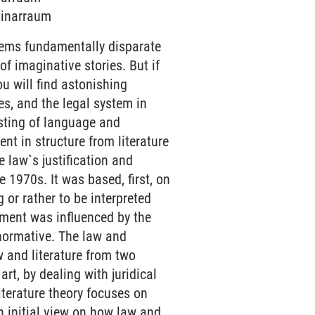
eminarraum
 seems fundamentally disparate
of imaginative stories. But if
ou will find astonishing
ces, and the legal system in
isting of language and
ent in structure from literature
 law`s justification and
 1970s. It was based, first, on
 or rather to be interpreted
vement was influenced by the
r normative. The law and
w and literature from two
art, by dealing with juridical
iterature theory focuses on
n initial view on how law and