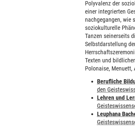
Polyvalenz der sozio
einer integrierten G
nachgegangen, wie s
soziokulturelle Phän
Tanzen seinerseits d
Selbstdarstellung de
Herrschaftszeremoni
Texten und bildliche
Polonaise, Menuett, 
Berufliche Bild
den Geisteswis
Lehren und Le
Geisteswissens
Leuphana Bach
Geisteswissens