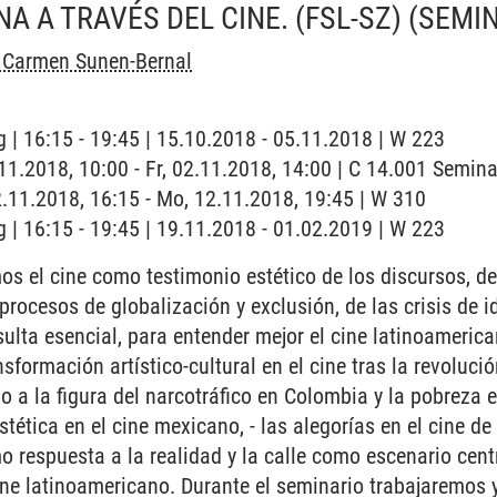
A A TRAVÉS DEL CINE. (FSL-SZ)
(SEMI
l Carmen Sunen-Bernal
 | 16:15 - 19:45 | 15.10.2018 - 05.11.2018 | W 223
2.11.2018, 10:00 - Fr, 02.11.2018, 14:00 | C 14.001 Semi
2.11.2018, 16:15 - Mo, 12.11.2018, 19:45 | W 310
 | 16:15 - 19:45 | 19.11.2018 - 01.02.2019 | W 223
s el cine como testimonio estético de los discursos, de
procesos de globalización y exclusión, de las crisis de i
esulta esencial, para entender mejor el cine latinoameri
sformación artístico-cultural en el cine tras la revolució
 a la figura del narcotráfico en Colombia y la pobreza en
stética en el cine mexicano, - las alegorías en el cine d
o respuesta a la realidad y la calle como escenario centr
ine latinoamericano. Durante el seminario trabajaremos