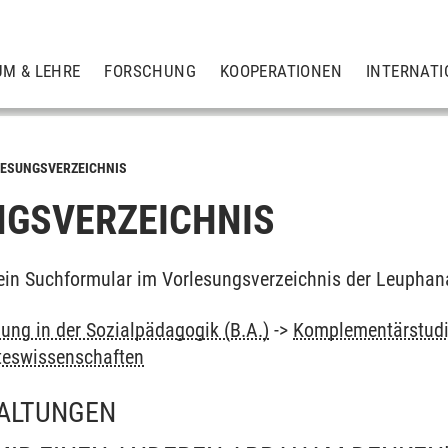
UM & LEHRE
FORSCHUNG
KOOPERATIONEN
INTERNATI
ESUNGSVERZEICHNIS
GSVERZEICHNIS
ein Suchformular im Vorlesungsverzeichnis der Leuphan
dung in der Sozialpädagogik (B.A.)
->
Komplementärstud
teswissenschaften
ALTUNGEN