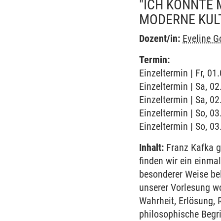
"ICH KONNTE 
MODERNE KUL
Dozent/in:
Eveline 
Termin:
Einzeltermin | Fr, 0
Einzeltermin | Sa, 0
Einzeltermin | Sa, 0
Einzeltermin | So, 0
Einzeltermin | So, 0
Inhalt:
Franz Kafka ge
finden wir ein einma
besonderer Weise bel
unserer Vorlesung wo
Wahrheit, Erlösung, Re
philosophische Begr