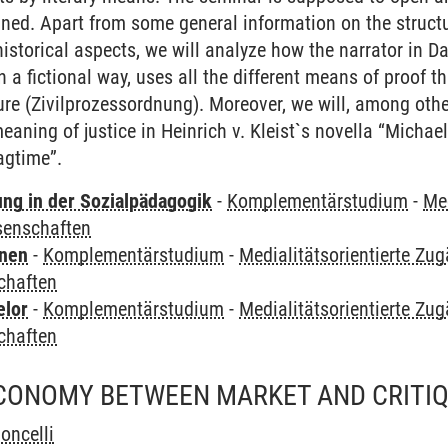
twined. Apart from some general information on the struct
 historical aspects, we will analyze how the narrator in 
n a fictional way, uses all the different means of proof 
ure (Zivilprozessordnung). Moreover, we will, among othe
eaning of justice in Heinrich v. Kleist`s novella “Michae
agtime”.
ung in der Sozialpädagogik
-
Komplementärstudium
-
Med
senschaften
rnen
-
Komplementärstudium
-
Medialitätsorientierte Zu
chaften
elor
-
Komplementärstudium
-
Medialitätsorientierte Zu
chaften
CONOMY BETWEEN MARKET AND CRITIQ
oncelli