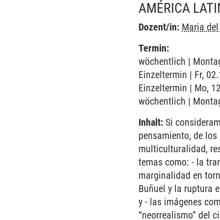
AMÉRICA LATIN
Dozent/in:
Maria de
Termin:
wöchentlich | Montag
Einzeltermin | Fr, 0
Einzeltermin | Mo, 1
wöchentlich | Montag
Inhalt:
Si consideramo
pensamiento, de los 
multiculturalidad, r
temas como: - la tran
marginalidad en torno
Buñuel y la ruptura e
y - las imágenes com
“neorrealismo” del c