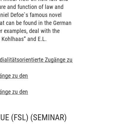
ure and function of law and
Daniel Defoe`s famous novel
that can be found in the German
r examples, deal with the
l Kohlhaas” and E.L.
ialitätsorientierte Zugänge zu
gänge zu den
gänge zu den
UE (FSL)
(SEMINAR)