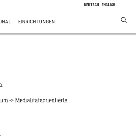
ONAL
EINRICHTUNGEN
a.
ium
->
Medialitätsorientierte