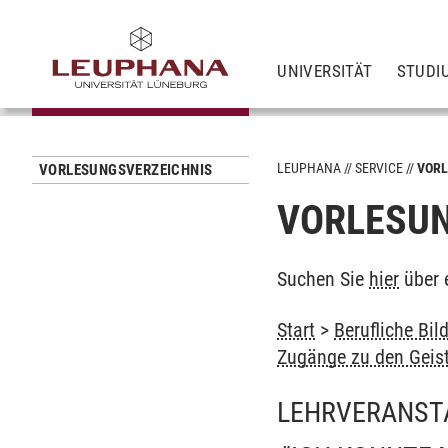
UNIVERSITÄT
STUDI
LEUPHANA
SERVICE
VORL
VORLESUNGSVERZEICHNIS
VORLESUN
Suchen Sie
hier
über 
Start
>
Berufliche Bil
Zugänge zu den Geis
LEHRVERANST