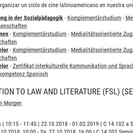
organizar un ciclo de cine latinoamericano en nuestra un
ung in der Sozialpädagogik
-
Komplementärstudium
-
Med
senschaften
rnen
-
Komplementärstudium
-
Medialitätsorientierte Zu
chaften
elor
-
Komplementärstudium
-
Medialitätsorientierte Zu
chaften
elor
-
Zertifikat interkulturelle Kommunikation und Sprac
kompetenz Spanisch
ION TO LAW AND LITERATURE (FSL)
(S
on Morgen
h | 10:15 - 11:45 | 22.10.2018 - 01.02.2019 | C 14.102 
7.10.2018, 10:00 - Sa, 27.10.2018, 16:00 | C 14.202 Sem