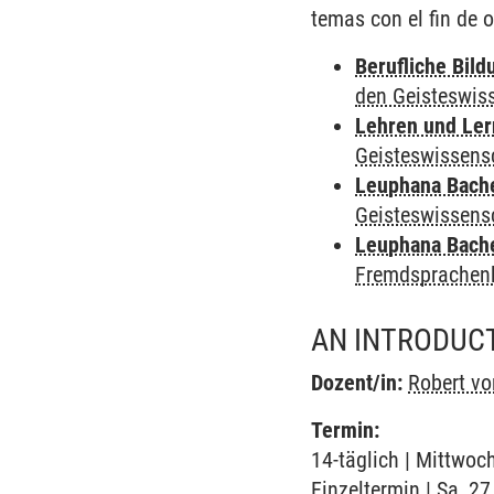
temas con el fin de 
Berufliche Bild
den Geisteswis
Lehren und Le
Geisteswissens
Leuphana Bach
Geisteswissens
Leuphana Bach
Fremdsprachen
AN INTRODUCT
Dozent/in:
Robert v
Termin:
14-täglich | Mittwoc
Einzeltermin | Sa, 2