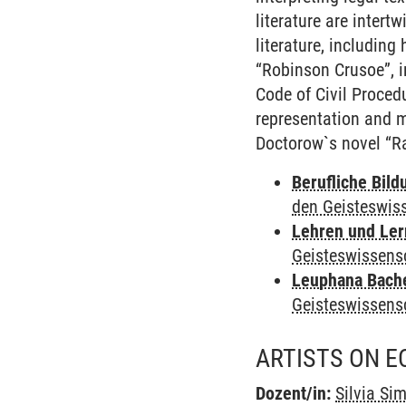
literature are inter
literature, including
“Robinson Crusoe”, i
Code of Civil Proced
representation and m
Doctorow`s novel “R
Berufliche Bild
den Geisteswis
Lehren und Le
Geisteswissens
Leuphana Bach
Geisteswissens
ARTISTS ON E
Dozent/in:
Silvia Sim