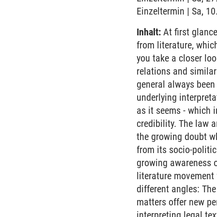
Einzeltermin | Sa, 1
Inhalt:
At first glance
from literature, whic
you take a closer loo
relations and similar
general always been 
underlying interpreta
as it seems - which 
credibility. The law
the growing doubt wh
from its socio-polit
growing awareness of 
literature movement 
different angles: The
matters offer new pe
interpreting legal t