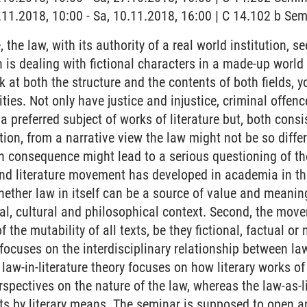
0.11.2018, 10:00 - Sa, 10.11.2018, 16:00 | C 14.102 b S
, the law, with its authority of a real world institution,
h is dealing with fictional characters in a made-up world 
k at both the structure and the contents of both fields, y
ities. Not only have justice and injustice, criminal offen
a preferred subject of works of literature but, both cons
tion, from a narrative view the law might not be so differ
in consequence might lead to a serious questioning of the
 and literature movement has developed in academia in the
ether law in itself can be a source of value and meaning
ical, cultural and philosophical context. Second, the mo
the mutability of all texts, be they fictional, factual o
focuses on the interdisciplinary relationship between la
 law-in-literature theory focuses on how literary works of 
rspectives on the nature of the law, whereas the law-as-l
exts by literary means. The seminar is supposed to open a