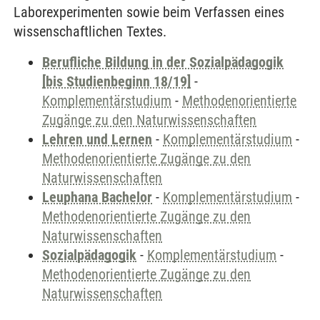
Laborexperimenten sowie beim Verfassen eines
wissenschaftlichen Textes.
Berufliche Bildung in der Sozialpädagogik
[bis Studienbeginn 18/19]
-
Komplementärstudium
-
Methodenorientierte
Zugänge zu den Naturwissenschaften
Lehren und Lernen
-
Komplementärstudium
-
Methodenorientierte Zugänge zu den
Naturwissenschaften
Leuphana Bachelor
-
Komplementärstudium
-
Methodenorientierte Zugänge zu den
Naturwissenschaften
Sozialpädagogik
-
Komplementärstudium
-
Methodenorientierte Zugänge zu den
Naturwissenschaften