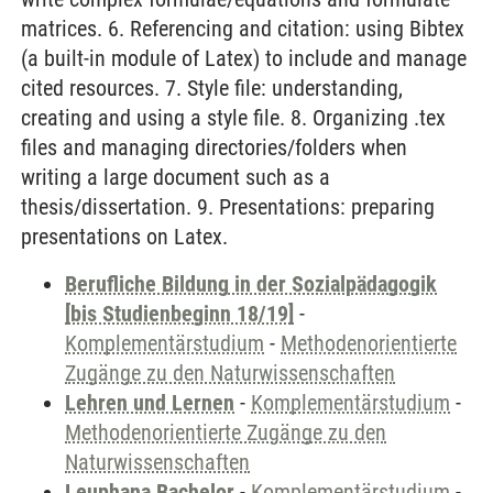
matrices. 6. Referencing and citation: using Bibtex
(a built-in module of Latex) to include and manage
cited resources. 7. Style file: understanding,
creating and using a style file. 8. Organizing .tex
files and managing directories/folders when
writing a large document such as a
thesis/dissertation. 9. Presentations: preparing
presentations on Latex.
Berufliche Bildung in der Sozialpädagogik
[bis Studienbeginn 18/19]
-
Komplementärstudium
-
Methodenorientierte
Zugänge zu den Naturwissenschaften
Lehren und Lernen
-
Komplementärstudium
-
Methodenorientierte Zugänge zu den
Naturwissenschaften
Leuphana Bachelor
-
Komplementärstudium
-