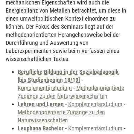
mechanischen Eigenschaften wird auch die
Energiebilanz von Metallen betrachtet, um diese in
einen umweltpolitischen Kontext einordnen zu
können. Der Fokus des Seminars liegt auf der
methodenorientierten Herangehensweise bei der
Durchführung und Auswertung von
Laborexperimenten sowie beim Verfassen eines
wissenschaftlichen Textes.
Berufliche Bildung in der Sozialpädagogik
[bis Studienbeginn 18/19]
-
Komplementärstudium
-
Methodenorientierte
Zugänge zu den Naturwissenschaften
Lehren und Lernen
-
Komplementärstudium
-
Methodenorientierte Zugänge zu den
Naturwissenschaften
Leuphana Bachelor
-
Komplementärstudium
-