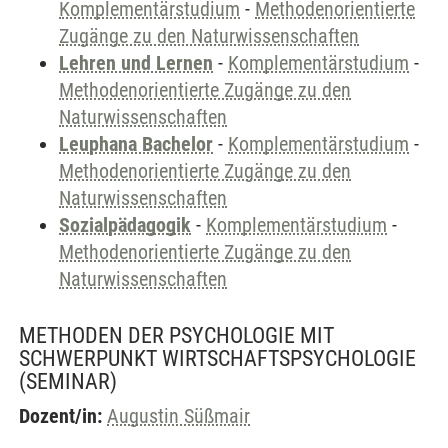
Komplementärstudium
-
Methodenorientierte
Zugänge zu den Naturwissenschaften
Lehren und Lernen
-
Komplementärstudium
-
Methodenorientierte Zugänge zu den
Naturwissenschaften
Leuphana Bachelor
-
Komplementärstudium
-
Methodenorientierte Zugänge zu den
Naturwissenschaften
Sozialpädagogik
-
Komplementärstudium
-
Methodenorientierte Zugänge zu den
Naturwissenschaften
METHODEN DER PSYCHOLOGIE MIT
SCHWERPUNKT WIRTSCHAFTSPSYCHOLOGIE
(SEMINAR)
Dozent/in:
Augustin Süßmair