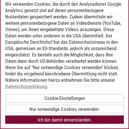
users performed even worse than novice Word
Wir verwenden Cookies, die durch den Analysedienst Google
users. LaTeX users, however, more often report
Analytics gesetzt und auf denen personenbezogene
enjoying using their respective software." (Knauff &
Nutzerdaten gespeichert werden. Zudem übermitteln wir
weitere personenbezogene Daten an Videodienste (YouTube,
Nejasmic, 2014) In contrast to LaTeX, however,
Vimeo), um Ihnen eingebettete Videos anzuzeigen. Diese
RMarkdown is much easier to learn. In the seminar,
Daten werden unter anderem in die USA übermittelt. Der
students will reflect on the replication crisis, open
Europäische Gerichtshof hat das Datenschutzniveau in den
science in general, and reproducible analysis
USA, gemessen an EU-Standards, jedoch als unzureichend
specifically. Moreover, students will learn how to
eingeschätzt. Es besteht auch die Möglichkeit, dass Ihre
Daten dann durch US-Behörden verarbeitet werden können.
use R's most recent development to ease syntax
Wenn Sie auf "Nur notwendige Cookies verwenden" klicken,
("tidyverse") to conduct data analysis, "ggplot2" to
findet die vorgehend beschriebene Übermittlung nicht statt.
visualize their data with playful lightness, and
Nähere Informationen hierzu entnehmen Sie bitte unserer
RMarkdown to communicate their results.
Datenschutzerklärung
.
Berufliche Bildung in der Sozialpädagogik
Cookie-Einstellungen
[bis Studienbeginn 18/19]
-
Nur notwendige Cookies verwenden.
Komplementärstudium
-
Methodenorientierte
Ich bin damit einverstanden.
Zugänge zu den Naturwissenschaften