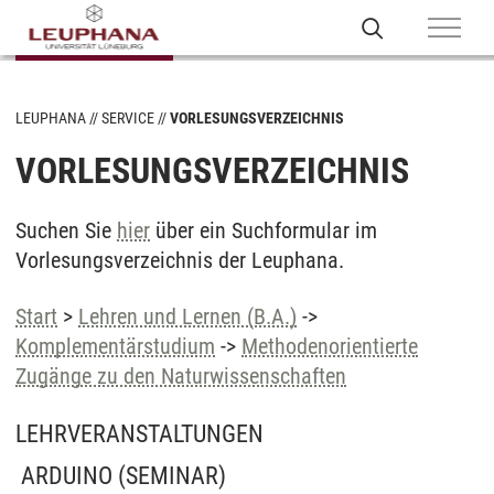
LEUPHANA
SERVICE
VORLESUNGSVERZEICHNIS
VORLESUNGSVERZEICHNIS
Suchen Sie
hier
über ein Suchformular im
Vorlesungsverzeichnis der Leuphana.
Start
>
Lehren und Lernen (B.A.)
->
Komplementärstudium
->
Methodenorientierte
Zugänge zu den Naturwissenschaften
LEHRVERANSTALTUNGEN
ARDUINO
(SEMINAR)