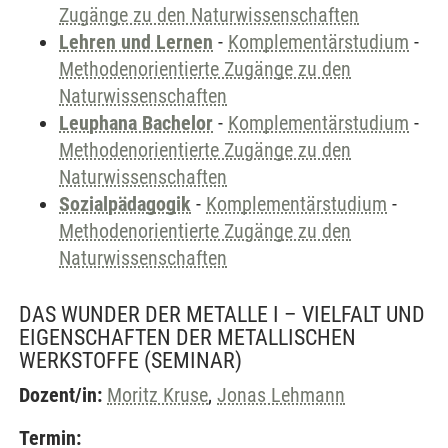
Zugänge zu den Naturwissenschaften
Lehren und Lernen
-
Komplementärstudium
-
Methodenorientierte Zugänge zu den
Naturwissenschaften
Leuphana Bachelor
-
Komplementärstudium
-
Methodenorientierte Zugänge zu den
Naturwissenschaften
Sozialpädagogik
-
Komplementärstudium
-
Methodenorientierte Zugänge zu den
Naturwissenschaften
DAS WUNDER DER METALLE I – VIELFALT UND
EIGENSCHAFTEN DER METALLISCHEN
WERKSTOFFE
(SEMINAR)
Dozent/in:
Moritz Kruse
,
Jonas Lehmann
Termin: