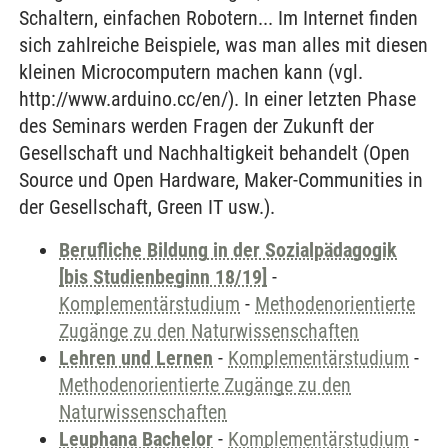
Schaltern, einfachen Robotern... Im Internet finden
sich zahlreiche Beispiele, was man alles mit diesen
kleinen Microcomputern machen kann (vgl.
http://www.arduino.cc/en/). In einer letzten Phase
des Seminars werden Fragen der Zukunft der
Gesellschaft und Nachhaltigkeit behandelt (Open
Source und Open Hardware, Maker-Communities in
der Gesellschaft, Green IT usw.).
Berufliche Bildung in der Sozialpädagogik
[bis Studienbeginn 18/19]
-
Komplementärstudium
-
Methodenorientierte
Zugänge zu den Naturwissenschaften
Lehren und Lernen
-
Komplementärstudium
-
Methodenorientierte Zugänge zu den
Naturwissenschaften
Leuphana Bachelor
-
Komplementärstudium
-