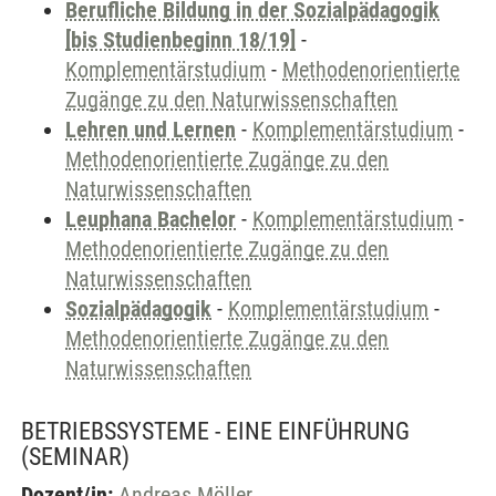
Berufliche Bildung in der Sozialpädagogik
[bis Studienbeginn 18/19]
-
Komplementärstudium
-
Methodenorientierte
Zugänge zu den Naturwissenschaften
Lehren und Lernen
-
Komplementärstudium
-
Methodenorientierte Zugänge zu den
Naturwissenschaften
Leuphana Bachelor
-
Komplementärstudium
-
Methodenorientierte Zugänge zu den
Naturwissenschaften
Sozialpädagogik
-
Komplementärstudium
-
Methodenorientierte Zugänge zu den
Naturwissenschaften
BETRIEBSSYSTEME - EINE EINFÜHRUNG
(SEMINAR)
Dozent/in:
Andreas Möller