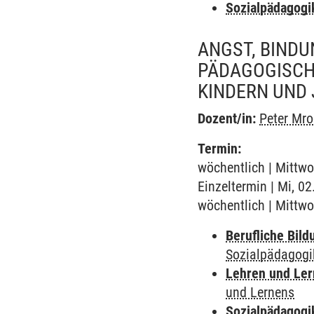
Sozialpädagogi
ANGST, BIND
PÄDAGOGISCH
KINDERN UND
Dozent/in:
Peter Mr
Termin:
wöchentlich | Mittwo
Einzeltermin | Mi, 0
wöchentlich | Mittwo
Berufliche Bild
Sozialpädagogi
Lehren und Le
und Lernens
Sozialpädagogi