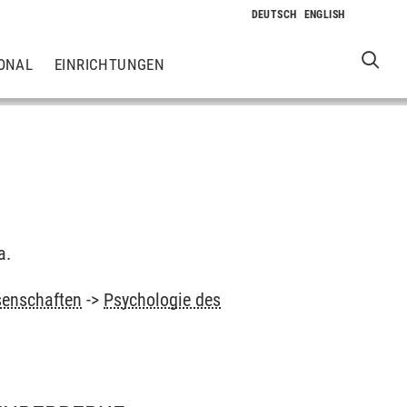
ONAL
EINRICHTUNGEN
a.
senschaften
->
Psychologie des