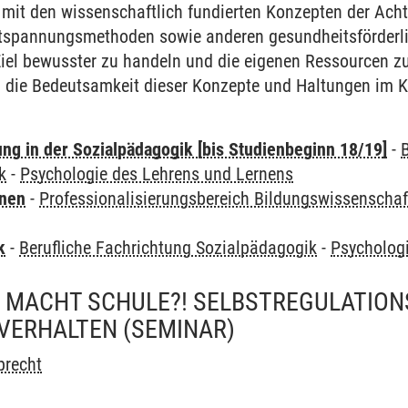
mit den wissenschaftlich fundierten Konzepten der Acht
tspannungsmethoden sowie anderen gesundheitsförderli
iel bewusster zu handeln und die eigenen Ressourcen zu
ie Bedeutsamkeit dieser Konzepte und Haltungen im Ko
ung in der Sozialpädagogik [bis Studienbeginn 18/19]
-
k
-
Psychologie des Lehrens und Lernens
rnen
-
Professionalisierungsbereich Bildungswissenschaf
k
-
Berufliche Fachrichtung Sozialpädagogik
-
Psycholog
 MACHT SCHULE?! SELBSTREGULATION
VERHALTEN
(SEMINAR)
precht