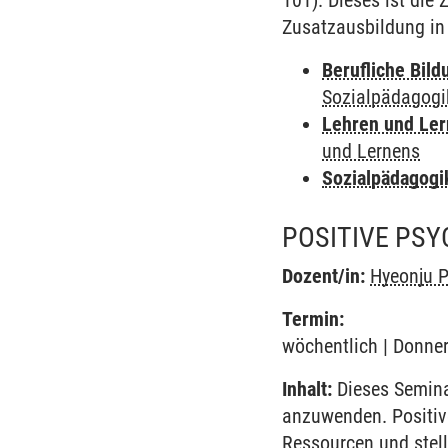
101). Dieses ist die
Zusatzausbildung in
Berufliche Bild
Sozialpädagogi
Lehren und Le
und Lernens
Sozialpädagogi
POSITIVE PSY
Dozent/in:
Hyeonju 
Termin:
wöchentlich | Donner
Inhalt:
Dieses Semina
anzuwenden. Positiv
Ressourcen und stell