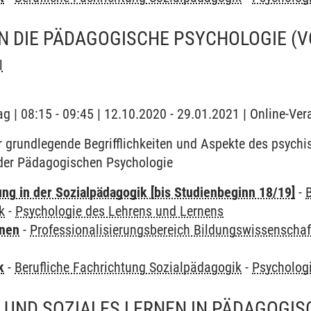
N DIE PÄDAGOGISCHE PSYCHOLOGIE
(V
l
ag | 08:15 - 09:45 | 12.10.2020 - 29.01.2021 | Online-Ve
 grundlegende Begrifflichkeiten und Aspekte des psychi
der Pädagogischen Psychologie
ung in der Sozialpädagogik [bis Studienbeginn 18/19]
-
k
-
Psychologie des Lehrens und Lernens
rnen
-
Professionalisierungsbereich Bildungswissenschaf
k
-
Berufliche Fachrichtung Sozialpädagogik
-
Psycholog
UND SOZIALES LERNEN IN PÄDAGOGIS