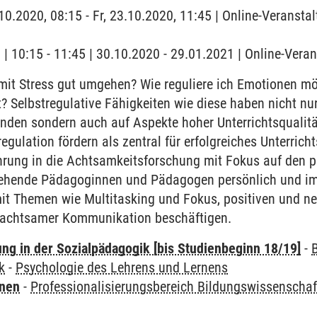
.10.2020, 08:15 - Fr, 23.10.2020, 11:45 | Online-Veransta
g | 10:15 - 11:45 | 30.10.2020 - 29.01.2021 | Online-Vera
it Stress gut umgehen? Wie reguliere ich Emotionen mögl
t? Selbstregulative Fähigkeiten wie diese haben nicht n
nden sondern auch auf Aspekte hoher Unterrichtsqualität
egulation fördern als zentral für erfolgreiches Unterric
hrung in die Achtsamkeitsforschung mit Fokus auf den p
ehende Pädagoginnen und Pädagogen persönlich und im 
it Themen wie Multitasking und Fokus, positiven und n
 achtsamer Kommunikation beschäftigen.
ung in der Sozialpädagogik [bis Studienbeginn 18/19]
-
k
-
Psychologie des Lehrens und Lernens
rnen
-
Professionalisierungsbereich Bildungswissenschaf