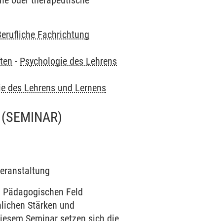
che oder therapeutische
Berufliche Fachrichtung
ten
-
Psychologie des Lehrens
ie des Lehrens und Lernens
(SEMINAR)
Veranstaltung
m Pädagogischen Feld
lichen Stärken und
diesem Seminar setzen sich die