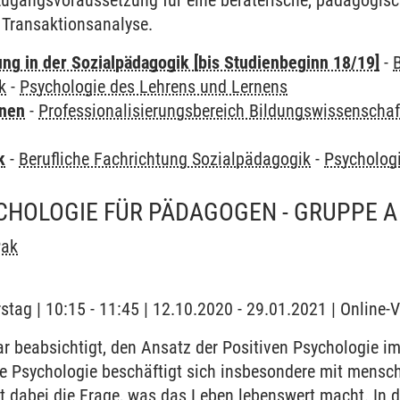
 Zugangsvoraussetzung für eine beraterische, pädagogis
 Transaktionsanalyse.
ung in der Sozialpädagogik [bis Studienbeginn 18/19]
-
k
-
Psychologie des Lehrens und Lernens
rnen
-
Professionalisierungsbereich Bildungswissenschaf
k
-
Berufliche Fachrichtung Sozialpädagogik
-
Psycholog
CHOLOGIE FÜR PÄDAGOGEN - GRUPPE A
Pak
stag | 10:15 - 11:45 | 12.10.2020 - 29.01.2021 | Online-
r beabsichtigt, den Ansatz der Positiven Psychologie i
e Psychologie beschäftigt sich insbesondere mit mensch
t dabei die Frage, was das Leben lebenswert macht. In 