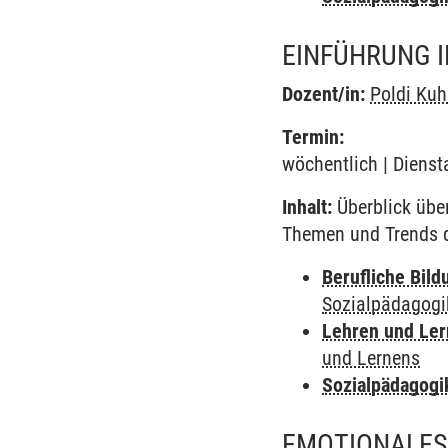
EINFÜHRUNG I
Dozent/in:
Poldi Kuh
Termin:
wöchentlich | Dienst
Inhalt:
Überblick über
Themen und Trends 
Berufliche Bild
Sozialpädagogi
Lehren und Le
und Lernens
Sozialpädagogi
EMOTIONALES 