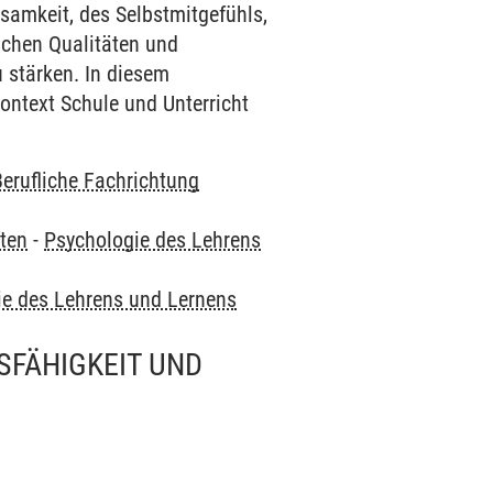
samkeit, des Selbstmitgefühls,
chen Qualitäten und
 stärken. In diesem
ntext Schule und Unterricht
Berufliche Fachrichtung
ten
-
Psychologie des Lehrens
ie des Lehrens und Lernens
SFÄHIGKEIT UND