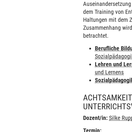
Auseinandersetzung 
dem Training von En
Haltungen mit dem Z
Zusammenhang wird d
betrachtet.
Berufliche Bild
Sozialpädagogi
Lehren und Le
und Lernens
Sozialpädagogi
ACHTSAMKEIT
UNTERRICHTS
Dozent/in:
Silke Rup
Termin: