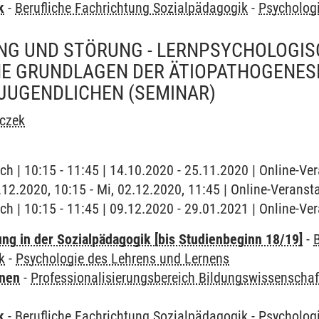
k
-
Berufliche Fachrichtung Sozialpädagogik
-
Psycholog
UNG UND STÖRUNG - LERNPSYCHOLOGIS
E GRUNDLAGEN DER ÄTIOPATHOGENESE
 JUGENDLICHEN
(SEMINAR)
oczek
ch | 10:15 - 11:45 | 14.10.2020 - 25.11.2020 | Online-Ve
2.12.2020, 10:15 - Mi, 02.12.2020, 11:45 | Online-Veranst
ch | 10:15 - 11:45 | 09.12.2020 - 29.01.2021 | Online-Ve
ung in der Sozialpädagogik [bis Studienbeginn 18/19]
-
k
-
Psychologie des Lehrens und Lernens
rnen
-
Professionalisierungsbereich Bildungswissenschaf
k
-
Berufliche Fachrichtung Sozialpädagogik
-
Psycholog