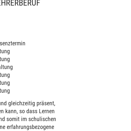
EHRERBERUF
räsenztermin
ltung
ltung
altung
ltung
ltung
ltung
nd gleichzeitig präsent,
en kann, so dass Lernen
ind somit im schulischen
ine erfahrungsbezogene