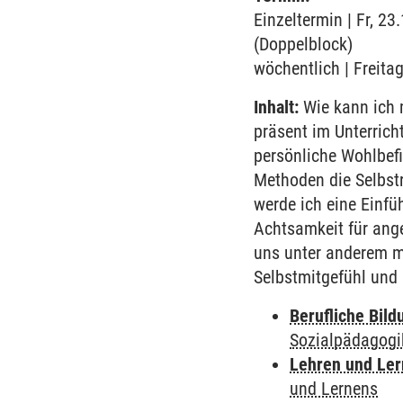
Einzeltermin | Fr, 23
(Doppelblock)
wöchentlich | Freita
Inhalt:
Wie kann ich m
präsent im Unterrich
persönliche Wohlbefi
Methoden die Selbstr
werde ich eine Einfü
Achtsamkeit für ang
uns unter anderem m
Selbstmitgefühl und
Berufliche Bild
Sozialpädagogi
Lehren und Le
und Lernens