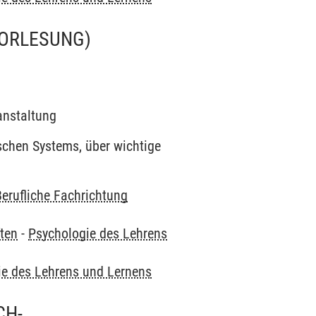
ORLESUNG)
ranstaltung
schen Systems, über wichtige
Berufliche Fachrichtung
ten
-
Psychologie des Lehrens
ie des Lehrens und Lernens
CH-