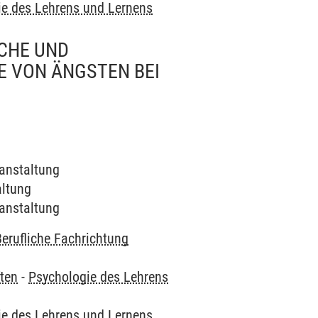
ie des Lehrens und Lernens
CHE UND
 VON ÄNGSTEN BEI
ranstaltung
altung
ranstaltung
Berufliche Fachrichtung
ten
-
Psychologie des Lehrens
ie des Lehrens und Lernens