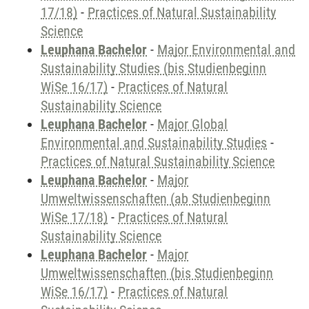
17/18)
-
Practices of Natural Sustainability
Science
Leuphana Bachelor
-
Major Environmental and
Sustainability Studies (bis Studienbeginn
WiSe 16/17)
-
Practices of Natural
Sustainability Science
Leuphana Bachelor
-
Major Global
Environmental and Sustainability Studies
-
Practices of Natural Sustainability Science
Leuphana Bachelor
-
Major
Umweltwissenschaften (ab Studienbeginn
WiSe 17/18)
-
Practices of Natural
Sustainability Science
Leuphana Bachelor
-
Major
Umweltwissenschaften (bis Studienbeginn
WiSe 16/17)
-
Practices of Natural