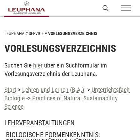
LEUPHANA
SERVICE
VORLESUNGSVERZEICHNIS
VORLESUNGSVERZEICHNIS
Suchen Sie
hier
über ein Suchformular im
Vorlesungsverzeichnis der Leuphana.
Start
>
Lehren und Lernen (B.A.)
->
Unterrichtsfach
Biologie
->
Practices of Natural Sustainability
Science
LEHRVERANSTALTUNGEN
BIOLOGISCHE FORMENKENNTNIS: