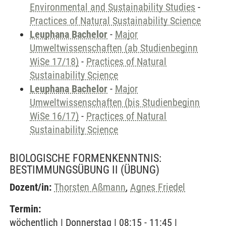
Environmental and Sustainability Studies
-
Practices of Natural Sustainability Science
Leuphana Bachelor
-
Major
Umweltwissenschaften (ab Studienbeginn
WiSe 17/18)
-
Practices of Natural
Sustainability Science
Leuphana Bachelor
-
Major
Umweltwissenschaften (bis Studienbeginn
WiSe 16/17)
-
Practices of Natural
Sustainability Science
BIOLOGISCHE FORMENKENNTNIS:
BESTIMMUNGSÜBUNG II
(ÜBUNG)
Dozent/in:
Thorsten Aßmann
,
Agnes Friedel
Termin:
wöchentlich | Donnerstag | 08:15 - 11:45 |