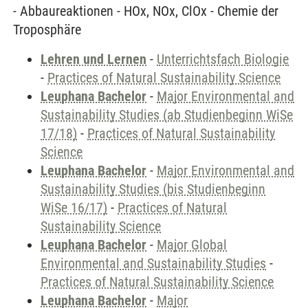
- Abbaureaktionen - HOx, NOx, ClOx - Chemie der
Troposphäre
Lehren und Lernen
-
Unterrichtsfach Biologie
-
Practices of Natural Sustainability Science
Leuphana Bachelor
-
Major Environmental and
Sustainability Studies (ab Studienbeginn WiSe
17/18)
-
Practices of Natural Sustainability
Science
Leuphana Bachelor
-
Major Environmental and
Sustainability Studies (bis Studienbeginn
WiSe 16/17)
-
Practices of Natural
Sustainability Science
Leuphana Bachelor
-
Major Global
Environmental and Sustainability Studies
-
Practices of Natural Sustainability Science
Leuphana Bachelor
-
Major