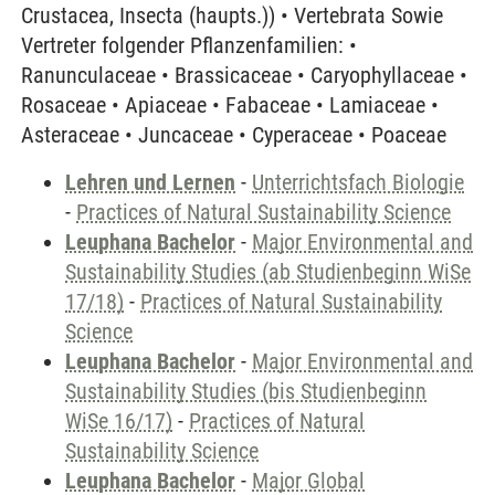
Crustacea, Insecta (haupts.)) • Vertebrata Sowie
Vertreter folgender Pflanzenfamilien: •
Ranunculaceae • Brassicaceae • Caryophyllaceae •
Rosaceae • Apiaceae • Fabaceae • Lamiaceae •
Asteraceae • Juncaceae • Cyperaceae • Poaceae
Lehren und Lernen
-
Unterrichtsfach Biologie
-
Practices of Natural Sustainability Science
Leuphana Bachelor
-
Major Environmental and
Sustainability Studies (ab Studienbeginn WiSe
17/18)
-
Practices of Natural Sustainability
Science
Leuphana Bachelor
-
Major Environmental and
Sustainability Studies (bis Studienbeginn
WiSe 16/17)
-
Practices of Natural
Sustainability Science
Leuphana Bachelor
-
Major Global