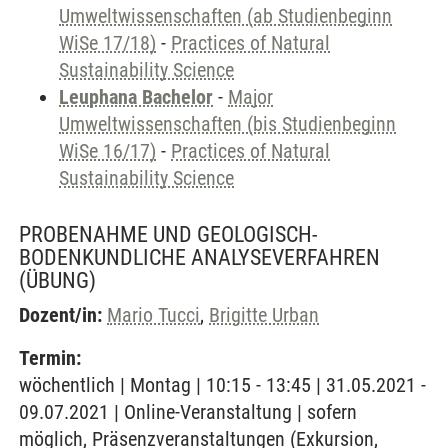
Umweltwissenschaften (ab Studienbeginn
WiSe 17/18)
-
Practices of Natural
Sustainability Science
Leuphana Bachelor
-
Major
Umweltwissenschaften (bis Studienbeginn
WiSe 16/17)
-
Practices of Natural
Sustainability Science
PROBENAHME UND GEOLOGISCH-
BODENKUNDLICHE ANALYSEVERFAHREN
(ÜBUNG)
Dozent/in:
Mario Tucci
,
Brigitte Urban
Termin:
wöchentlich | Montag | 10:15 - 13:45 | 31.05.2021 -
09.07.2021 | Online-Veranstaltung | sofern
möglich, Präsenzveranstaltungen (Exkursion,