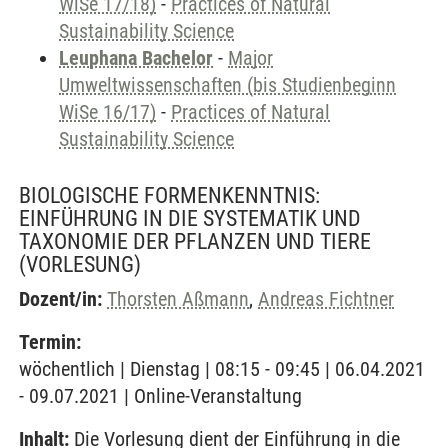
WiSe 17/18)
-
Practices of Natural
Sustainability Science
Leuphana Bachelor
-
Major
Umweltwissenschaften (bis Studienbeginn
WiSe 16/17)
-
Practices of Natural
Sustainability Science
BIOLOGISCHE FORMENKENNTNIS:
EINFÜHRUNG IN DIE SYSTEMATIK UND
TAXONOMIE DER PFLANZEN UND TIERE
(VORLESUNG)
Dozent/in:
Thorsten Aßmann
,
Andreas Fichtner
Termin:
wöchentlich | Dienstag | 08:15 - 09:45 | 06.04.2021
- 09.07.2021 | Online-Veranstaltung
Inhalt:
Die Vorlesung dient der Einführung in die