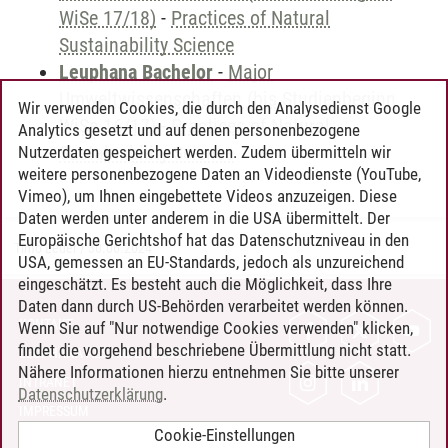
WiSe 17/18)
-
Practices of Natural
Sustainability Science
Leuphana Bachelor
-
Major
Umweltwissenschaften (bis Studienbeginn
Wir verwenden Cookies, die durch den Analysedienst Google
WiSe 16/17)
-
Practices of Natural
Analytics gesetzt und auf denen personenbezogene
Sustainability Science
Nutzerdaten gespeichert werden. Zudem übermitteln wir
weitere personenbezogene Daten an Videodienste (YouTube,
Vimeo), um Ihnen eingebettete Videos anzuzeigen. Diese
Daten werden unter anderem in die USA übermittelt. Der
Europäische Gerichtshof hat das Datenschutzniveau in den
Timo Leder
/
30.06.2024
USA, gemessen an EU-Standards, jedoch als unzureichend
eingeschätzt. Es besteht auch die Möglichkeit, dass Ihre
Daten dann durch US-Behörden verarbeitet werden können.
KONTAKT
Wenn Sie auf "Nur notwendige Cookies verwenden" klicken,
findet die vorgehend beschriebene Übermittlung nicht statt.
LEUPHANA ALS ARBEITGEBER
Nähere Informationen hierzu entnehmen Sie bitte unserer
INTRANET
Datenschutzerklärung
.
IMPRESSUM
Cookie-Einstellungen
DATENSCHUTZ