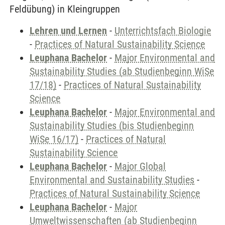
Feldübung) in Kleingruppen
Lehren und Lernen
-
Unterrichtsfach Biologie
-
Practices of Natural Sustainability Science
Leuphana Bachelor
-
Major Environmental and
Sustainability Studies (ab Studienbeginn WiSe
17/18)
-
Practices of Natural Sustainability
Science
Leuphana Bachelor
-
Major Environmental and
Sustainability Studies (bis Studienbeginn
WiSe 16/17)
-
Practices of Natural
Sustainability Science
Leuphana Bachelor
-
Major Global
Environmental and Sustainability Studies
-
Practices of Natural Sustainability Science
Leuphana Bachelor
-
Major
Umweltwissenschaften (ab Studienbeginn