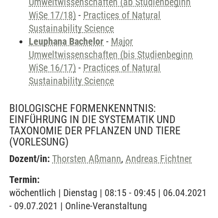
Umweltwissenschaften (ab Studienbeginn
WiSe 17/18)
-
Practices of Natural
Sustainability Science
Leuphana Bachelor
-
Major
Umweltwissenschaften (bis Studienbeginn
WiSe 16/17)
-
Practices of Natural
Sustainability Science
BIOLOGISCHE FORMENKENNTNIS:
EINFÜHRUNG IN DIE SYSTEMATIK UND
TAXONOMIE DER PFLANZEN UND TIERE
(VORLESUNG)
Dozent/in:
Thorsten Aßmann
,
Andreas Fichtner
Termin:
wöchentlich | Dienstag | 08:15 - 09:45 | 06.04.2021
- 09.07.2021 | Online-Veranstaltung