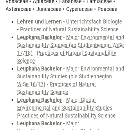
Rosaceae • Apiaceae • Fabaceae • Lamiaceae •
Asteraceae • Juncaceae • Cyperaceae • Poaceae
Lehren und Lernen
-
Unterrichtsfach Biologie
-
Practices of Natural Sustainability Science
Leuphana Bachelor
-
Major Environmental and
Sustainability Studies (ab Studienbeginn WiSe
17/18)
-
Practices of Natural Sustainability
Science
Leuphana Bachelor
-
Major Environmental and
Sustainability Studies (bis Studienbeginn
WiSe 16/17)
-
Practices of Natural
Sustainability Science
Leuphana Bachelor
-
Major Global
Environmental and Sustainability Studies
-
Practices of Natural Sustainability Science
Leuphana Bachelor
-
Major