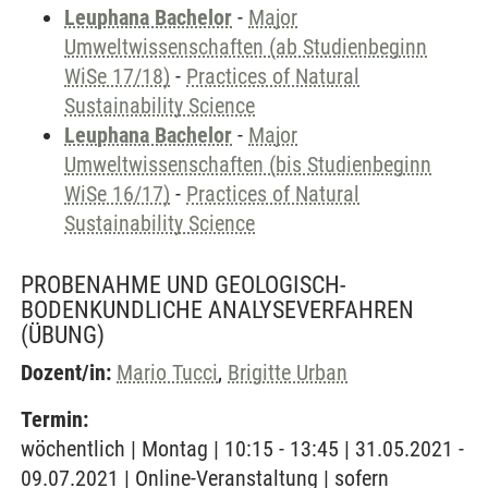
Leuphana Bachelor
-
Major
Umweltwissenschaften (ab Studienbeginn
WiSe 17/18)
-
Practices of Natural
Sustainability Science
Leuphana Bachelor
-
Major
Umweltwissenschaften (bis Studienbeginn
WiSe 16/17)
-
Practices of Natural
Sustainability Science
PROBENAHME UND GEOLOGISCH-
BODENKUNDLICHE ANALYSEVERFAHREN
(ÜBUNG)
Dozent/in:
Mario Tucci
,
Brigitte Urban
Termin:
wöchentlich | Montag | 10:15 - 13:45 | 31.05.2021 -
09.07.2021 | Online-Veranstaltung | sofern