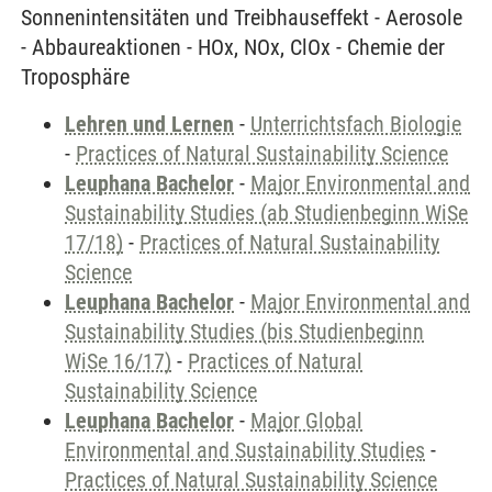
Sonnenintensitäten und Treibhauseffekt - Aerosole
- Abbaureaktionen - HOx, NOx, ClOx - Chemie der
Troposphäre
Lehren und Lernen
-
Unterrichtsfach Biologie
-
Practices of Natural Sustainability Science
Leuphana Bachelor
-
Major Environmental and
Sustainability Studies (ab Studienbeginn WiSe
17/18)
-
Practices of Natural Sustainability
Science
Leuphana Bachelor
-
Major Environmental and
Sustainability Studies (bis Studienbeginn
WiSe 16/17)
-
Practices of Natural
Sustainability Science
Leuphana Bachelor
-
Major Global
Environmental and Sustainability Studies
-
Practices of Natural Sustainability Science