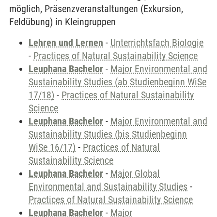
möglich, Präsenzveranstaltungen (Exkursion,
Feldübung) in Kleingruppen
Lehren und Lernen
-
Unterrichtsfach Biologie
-
Practices of Natural Sustainability Science
Leuphana Bachelor
-
Major Environmental and
Sustainability Studies (ab Studienbeginn WiSe
17/18)
-
Practices of Natural Sustainability
Science
Leuphana Bachelor
-
Major Environmental and
Sustainability Studies (bis Studienbeginn
WiSe 16/17)
-
Practices of Natural
Sustainability Science
Leuphana Bachelor
-
Major Global
Environmental and Sustainability Studies
-
Practices of Natural Sustainability Science
Leuphana Bachelor
-
Major