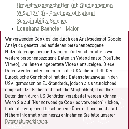
Umweltwissenschaften (ab Studienbeginn
WiSe 17/18)
-
Practices of Natural
Sustainability Science
Leuphana Bachelor
-
Major
Umweltwissenschaften (bis Studienbeginn
Wir verwenden Cookies, die durch den Analysedienst Google
WiSe 16/17)
-
Practices of Natural
Analytics gesetzt und auf denen personenbezogene
Sustainability Science
Nutzerdaten gespeichert werden. Zudem übermitteln wir
weitere personenbezogene Daten an Videodienste (YouTube,
Vimeo), um Ihnen eingebettete Videos anzuzeigen. Diese
Daten werden unter anderem in die USA übermittelt. Der
Europäische Gerichtshof hat das Datenschutzniveau in den
Timo Leder
/
30.06.2024
USA, gemessen an EU-Standards, jedoch als unzureichend
eingeschätzt. Es besteht auch die Möglichkeit, dass Ihre
Daten dann durch US-Behörden verarbeitet werden können.
KONTAKT
Wenn Sie auf "Nur notwendige Cookies verwenden" klicken,
findet die vorgehend beschriebene Übermittlung nicht statt.
LEUPHANA ALS ARBEITGEBER
Nähere Informationen hierzu entnehmen Sie bitte unserer
INTRANET
Datenschutzerklärung
.
IMPRESSUM