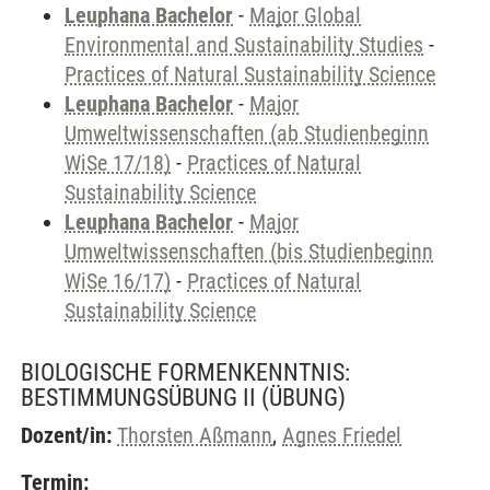
Leuphana Bachelor
-
Major Global
Environmental and Sustainability Studies
-
Practices of Natural Sustainability Science
Leuphana Bachelor
-
Major
Umweltwissenschaften (ab Studienbeginn
WiSe 17/18)
-
Practices of Natural
Sustainability Science
Leuphana Bachelor
-
Major
Umweltwissenschaften (bis Studienbeginn
WiSe 16/17)
-
Practices of Natural
Sustainability Science
BIOLOGISCHE FORMENKENNTNIS:
BESTIMMUNGSÜBUNG II
(ÜBUNG)
Dozent/in:
Thorsten Aßmann
,
Agnes Friedel
Termin: