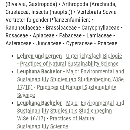
(Bivalvia, Gastropoda) • Arthropoda (Arachnida,
Crustacea, Insecta (haupts.)) • Vertebrata Sowie
Vertreter folgender Pflanzenfamilien: •
Ranunculaceae • Brassicaceae • Caryophyllaceae •
Rosaceae • Apiaceae • Fabaceae • Lamiaceae •
Asteraceae • Juncaceae • Cyperaceae • Poaceae
Lehren und Lernen
-
Unterrichtsfach Biologie
-
Practices of Natural Sustainability Science
Leuphana Bachelor
-
Major Environmental and
Sustainability Studies (ab Studienbeginn WiSe
17/18)
-
Practices of Natural Sustainability
Science
Leuphana Bachelor
-
Major Environmental and
Sustainability Studies (bis Studienbeginn
WiSe 16/17)
-
Practices of Natural
Sustainability Science