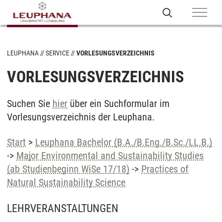
LEUPHANA
SERVICE
VORLESUNGSVERZEICHNIS
VORLESUNGSVERZEICHNIS
Suchen Sie
hier
über ein Suchformular im
Vorlesungsverzeichnis der Leuphana.
Start
>
Leuphana Bachelor (B.A./B.Eng./B.Sc./LL.B.)
->
Major Environmental and Sustainability Studies
(ab Studienbeginn WiSe 17/18)
->
Practices of
Natural Sustainability Science
LEHRVERANSTALTUNGEN