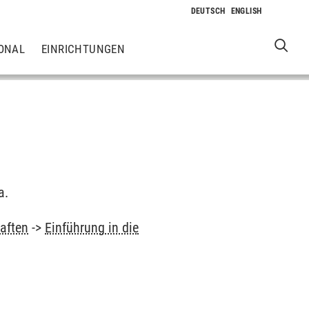
ONAL
EINRICHTUNGEN
a.
aften
->
Einführung in die