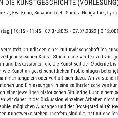
N DIE KUNSTGESCHICHTE
(VORLESUNG
nezra
,
Eva Kuhn
,
Susanne Leeb
,
Sandra Neugärtner
,
Lynn
stag | 10:15 - 11:45 | 07.04.2022 - 07.07.2022 | C 12.00
vermittelt Grundlagen einer kulturwissenschaftlich aus
 zeitgenössischen Kunst. Studierende werden vertraut 
rn und Diskussionen, die die Kunst seit der Moderne bi
, wie Kunst an gesellschaftlichen Problemlagen beteiligt i
sammenhänge ein oder verhält sich dazu. Wir verstehen 
ulationen und Einlassungen in eine zeithistorische wie kü
von einer jeweiligen historischen Situiertheit und einem
en wir daher in der Diskussion einzelner Arbeiten nicht n
graphie, möglichen Aussagen und der (Post-)Medialität 
nen Kunstwerke stehen. Insofern sind die institutionel