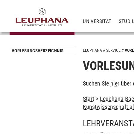
UNIVERSITÄT
STUDI
LEUPHANA
SERVICE
VORL
VORLESUNGSVERZEICHNIS
VORLESUN
Suchen Sie
hier
über 
Start
>
Leuphana Bach
Kunstwissenschaft al
LEHRVERANST