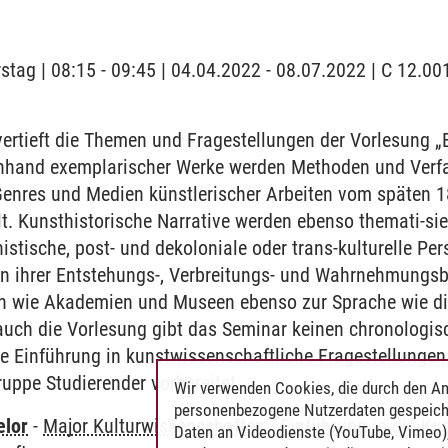
stag | 08:15 - 09:45 | 04.04.2022 - 08.07.2022 | C 12.00
rtieft die Themen und Fragestellungen der Vorlesung „E
nhand exemplarischer Werke werden Methoden und Verfa
Genres und Medien künstlerischer Arbeiten vom späten 1
t. Kunsthistorische Narrative werden ebenso themati-sie
istische, post- und dekoloniale oder trans-kulturelle Pe
n ihrer Entstehungs-, Verbreitungs- und Wahrnehmung
nen wie Akademien und Museen ebenso zur Sprache wie d
 auch die Vorlesung gibt das Seminar keinen chronologis
te Einführung in kunstwissenschaftliche Fragestellungen.
uppe Studierender vorbereitet.
Wir verwenden Cookies, die durch den An
personenbezogene Nutzerdaten gespeich
elor
-
Major Kulturwissenschaften
-
Einführung in die Ku
Daten an Videodienste (YouTube, Vimeo),