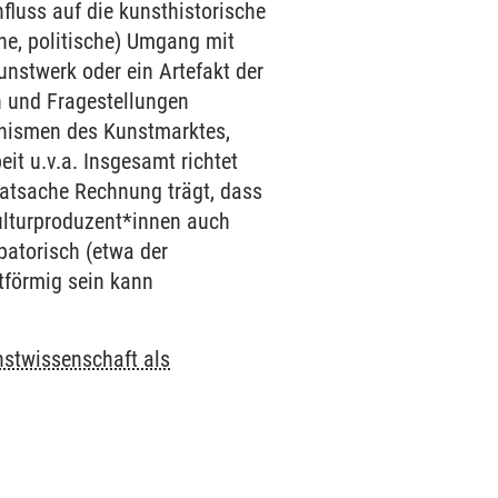
nfluss auf die kunsthistorische
che, politische) Umgang mit
Kunstwerk oder ein Artefakt der
n und Fragestellungen
nismen des Kunstmarktes,
it u.v.a. Insgesamt richtet
 Tatsache Rechnung trägt, dass
ulturproduzent*innen auch
patorisch (etwa der
tförmig sein kann
nstwissenschaft als