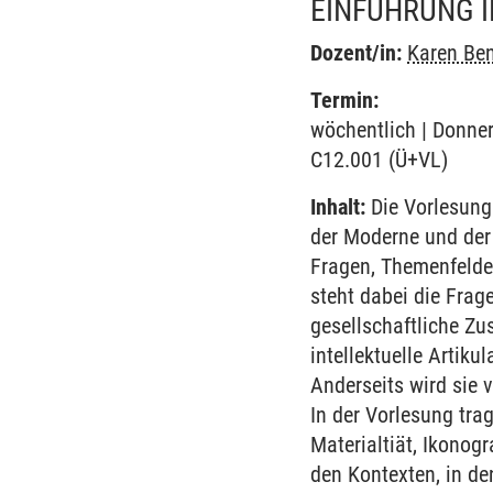
EINFÜHRUNG I
Dozent/in:
Karen Be
Termin:
wöchentlich | Donner
C12.001 (Ü+VL)
Inhalt:
Die Vorlesung 
der Moderne und der
Fragen, Themenfelde
steht dabei die Frage
gesellschaftliche Zu
intellektuelle Artik
Anderseits wird sie 
In der Vorlesung trag
Materialtiät, Ikono
den Kontexten, in de