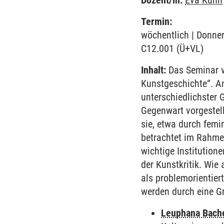
Dozent/in:
Eva Kuhn
Termin:
wöchentlich | Donner
C12.001 (Ü+VL)
Inhalt:
Das Seminar ve
Kunstgeschichte“. A
unterschiedlichster 
Gegenwart vorgestell
sie, etwa durch femin
betrachtet im Rahme
wichtige Institutio
der Kunstkritik. Wie
als problemorientier
werden durch eine Gr
Leuphana Bach