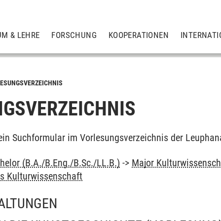
UM & LEHRE
FORSCHUNG
KOOPERATIONEN
INTERNATI
ESUNGSVERZEICHNIS
GSVERZEICHNIS
ein Suchformular im Vorlesungsverzeichnis der Leuphan
elor (B.A./B.Eng./B.Sc./LL.B.)
->
Major Kulturwissensch
s Kulturwissenschaft
ALTUNGEN