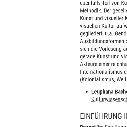
ebenfalls Teil von K
Methodik. Der gesells
Kunst und visueller K
visuellen Kultur auf
gegliedert, u.a. G
Ausbildungsformen de
sich die Vorlesung a
gerade Kunst und vi
Akteure einer reichh
Internationalismus d
(Kolonialismus, Weltk
Leuphana Bach
Kulturwissensc
EINFÜHRUNG I