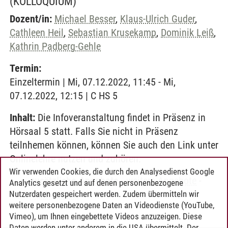
(KOLLOQUIUM)
Dozent/in:
Michael Besser
,
Klaus-Ulrich Guder
,
Cathleen Heil
,
Sebastian Krusekamp
,
Dominik Leiß
,
Kathrin Padberg-Gehle
Termin:
Einzeltermin | Mi, 07.12.2022, 11:45 - Mi,
07.12.2022, 12:15 | C HS 5
Inhalt:
Die Infoveranstaltung findet in Präsenz in
Hörsaal 5 statt. Falls Sie nicht in Präsenz
teilnhemen können, können Sie auch den Link unter
Onlinelehre nutzen und zuhören.
Wir verwenden Cookies, die durch den Analysedienst Google
zusätzliche Angebote
-
weitere Angebote
-
Analytics gesetzt und auf denen personenbezogene
Mathematik
Nutzerdaten gespeichert werden. Zudem übermitteln wir
weitere personenbezogene Daten an Videodienste (YouTube,
Vimeo), um Ihnen eingebettete Videos anzuzeigen. Diese
Daten werden unter anderem in die USA übermittelt. Der