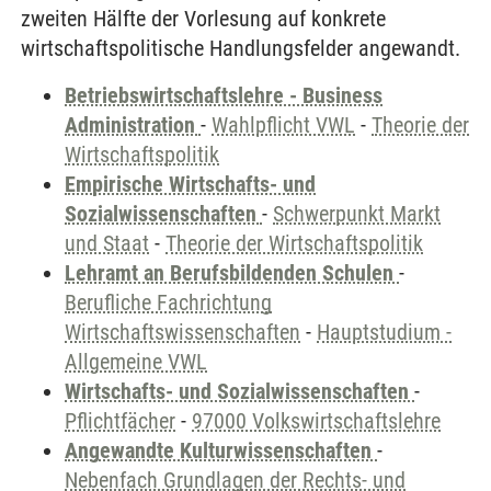
zweiten Hälfte der Vorlesung auf konkrete
wirtschaftspolitische Handlungsfelder angewandt.
Betriebswirtschaftslehre - Business
Administration
-
Wahlpflicht VWL
-
Theorie der
Wirtschaftspolitik
Empirische Wirtschafts- und
Sozialwissenschaften
-
Schwerpunkt Markt
und Staat
-
Theorie der Wirtschaftspolitik
Lehramt an Berufsbildenden Schulen
-
Berufliche Fachrichtung
Wirtschaftswissenschaften
-
Hauptstudium -
Allgemeine VWL
Wirtschafts- und Sozialwissenschaften
-
Pflichtfächer
-
97000 Volkswirtschaftslehre
Angewandte Kulturwissenschaften
-
Nebenfach Grundlagen der Rechts- und