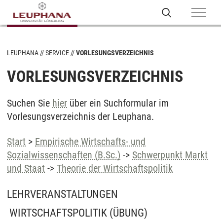
LEUPHANA
SERVICE
VORLESUNGSVERZEICHNIS
VORLESUNGSVERZEICHNIS
Suchen Sie
hier
über ein Suchformular im
Vorlesungsverzeichnis der Leuphana.
Start
>
Empirische Wirtschafts- und
Sozialwissenschaften (B.Sc.)
->
Schwerpunkt Markt
und Staat
->
Theorie der Wirtschaftspolitik
LEHRVERANSTALTUNGEN
WIRTSCHAFTSPOLITIK
(ÜBUNG)