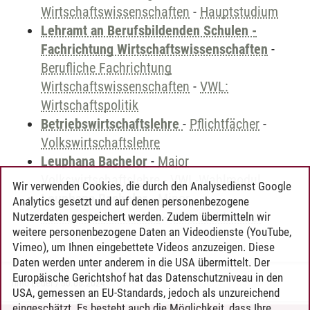
Wirtschaftswissenschaften
-
Hauptstudium
Lehramt an Berufsbildenden Schulen -
Fachrichtung Wirtschaftswissenschaften
-
Berufliche Fachrichtung
Wirtschaftswissenschaften
-
VWL:
Wirtschaftspolitik
Betriebswirtschaftslehre
-
Pflichtfächer
-
Volkswirtschaftslehre
Leuphana Bachelor
-
Major
Volkswirtschaftslehre
-
VWL-Wahlmodul
Wir verwenden Cookies, die durch den Analysedienst Google
Leuphana Bachelor
-
Minor
Analytics gesetzt und auf denen personenbezogene
Volkswirtschaftslehre
-
VWL-Wahlmodul
Nutzerdaten gespeichert werden. Zudem übermitteln wir
weitere personenbezogene Daten an Videodienste (YouTube,
Vimeo), um Ihnen eingebettete Videos anzuzeigen. Diese
Daten werden unter anderem in die USA übermittelt. Der
Europäische Gerichtshof hat das Datenschutzniveau in den
Timo Leder
/
30.06.2024
USA, gemessen an EU-Standards, jedoch als unzureichend
eingeschätzt. Es besteht auch die Möglichkeit, dass Ihre