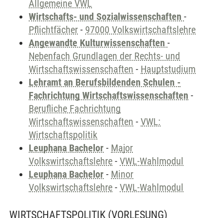
Allgemeine VWL
Wirtschafts- und Sozialwissenschaften
-
Pflichtfächer
-
97000 Volkswirtschaftslehre
Angewandte Kulturwissenschaften
-
Nebenfach Grundlagen der Rechts- und
Wirtschaftswissenschaften
-
Hauptstudium
Lehramt an Berufsbildenden Schulen -
Fachrichtung Wirtschaftswissenschaften
-
Berufliche Fachrichtung
Wirtschaftswissenschaften
-
VWL:
Wirtschaftspolitik
Leuphana Bachelor
-
Major
Volkswirtschaftslehre
-
VWL-Wahlmodul
Leuphana Bachelor
-
Minor
Volkswirtschaftslehre
-
VWL-Wahlmodul
WIRTSCHAFTSPOLITIK
(VORLESUNG)