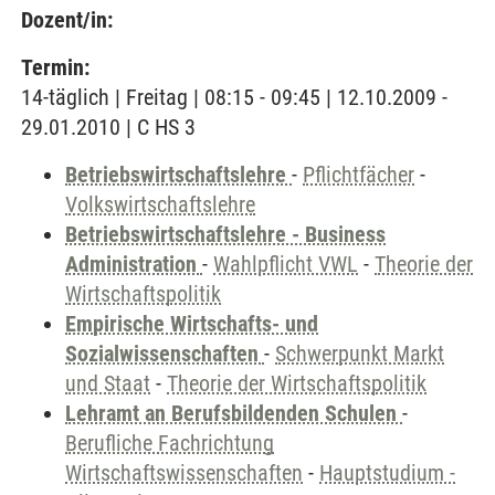
Dozent/in:
Termin:
14-täglich | Freitag | 08:15 - 09:45 | 12.10.2009 -
29.01.2010 | C HS 3
Betriebswirtschaftslehre
-
Pflichtfächer
-
Volkswirtschaftslehre
Betriebswirtschaftslehre - Business
Administration
-
Wahlpflicht VWL
-
Theorie der
Wirtschaftspolitik
Empirische Wirtschafts- und
Sozialwissenschaften
-
Schwerpunkt Markt
und Staat
-
Theorie der Wirtschaftspolitik
Lehramt an Berufsbildenden Schulen
-
Berufliche Fachrichtung
Wirtschaftswissenschaften
-
Hauptstudium -